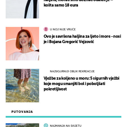
haljinu, morali smo doznati odakle je –
košta samo 18 eura
U NOJ NIJE VRUĆE
Ovo je savršena haljina za ljeto i more - nosi
je i Bojana Gregorić Vejzović
NAJSIGURNIJI OBLIK REKREACIJE
Vježbe za koljeno u moru: 5 sigurnih vježbi
koje mogu smanjiti bol i poboljšati
pokretljivost
PUTOVANJA
NAJMANJA NA SVIJETU