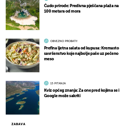
Čudo prirode: Predivna pješčana plaža na
100 metara od mora
OBVEZNO PROBATI!
Prefina ljetna salata od kupusa: Kremasto
savršenstvo koje najbolje paše uz pečeno
meso
15 PITANJA
Kviz općeg znanja: Za one pred kojima se i
Google može sakriti
ZABAVA