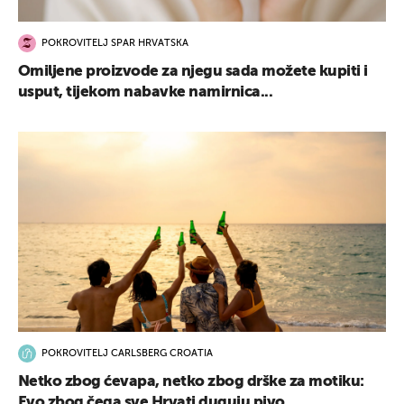
POKROVITELJ SPAR HRVATSKA
Omiljene proizvode za njegu sada možete kupiti i
usput, tijekom nabavke namirnica...
POKROVITELJ CARLSBERG CROATIA
Netko zbog ćevapa, netko zbog drške za motiku:
Evo zbog čega sve Hrvati duguju pivo...