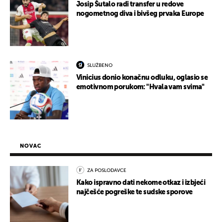
Josip Šutalo radi transfer u redove
nogometnog diva i bivšeg prvaka Europe
SLUŽBENO
Vinicius donio konačnu odluku, oglasio se
emotivnom porukom: "Hvala vam svima"
NOVAC
ZA POSLODAVCE
Kako ispravno dati nekome otkaz i izbjeći
najčešće pogreške te sudske sporove