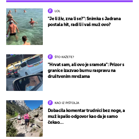
LOL
"Je li živ, zna li se?": Snimka s Jadrana
postala hit, radi li i vaš muž ovo?
ŠTO KAŽETE?
"Hrvat sam, ali ovo je sramota": Prizor s
granice izazvao burnu raspravu na
društvenim mrežama
KAO IZ PIŠTOLJA
Dobacila komentar trudnici bez noge, a
muž ispalio odgovor kao da je samo
čekao…