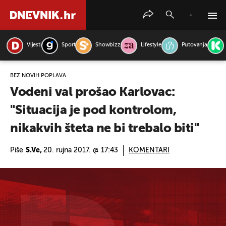
Vijesti
Sport
Showbizz
Lifestyle
Putovanja
PRETRAŽITE VIJESTI
BEZ NOVIH POPLAVA
Vodeni val prošao Karlovac:
"Situacija je pod kontrolom,
nikakvih šteta ne bi trebalo biti"
Piše
S.Ve,
20. rujna 2017. @ 17:43
KOMENTARI