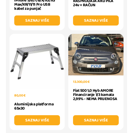
iPhone 5/6/7/8/X/XS/XS
RASPRODAJA AKU PILA
Max/XR/11/11 Pro USB
24v + RAČUN
kabel za punjač
SAZNAJ VIŠE
SAZNAJ VIŠE
13.300,00 €
Fiat 500 1,0 Hyb AMORE
Financiranje 1/3 kamata
80,00 €
2,99% - NEMA PRIJENOSA
Aluminijska platforma
65x30
SAZNAJ VIŠE
SAZNAJ VIŠE