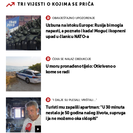
TRI VIJESTI O KOJIMA SE PRIČA
OBAVJEŠTAJNO UPOZORENJE
Uzbuna na istoku Europe: Rusija bi mogla
napasti, a poznato i kada! Moguć i kopneni
upad u članicu NATO-a
ČEKA SE NALAZ OBDUKCIJE
U moru pronađeno tijelo: Otkriveno o
kome se radi
"I DALJE SU PLESALI, VRIŠTALI..."
Turisti mu zapalili apartman: "U 30 minuta
nestalo je 50 godina našeg života, supruga
i ja ne možemo oka sklopiti"