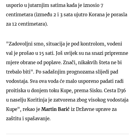
usporio u jutarnjim satima kada je iznosio 7
centimetara (između 2 i 3 sata ujutro Korana je porasla
za 12 centimetara).
"Zadovoljni smo, situacija je pod kontrolom, vodeni
val je prošao u 15 sati. Još uvijek su na snazi pripremne
mjere obrane od poplave. Znači, nikakvih šteta ne bi
trebalo biti". Po sadašnjim prognozama slijedi pad
vodostaja. Sva ova voda će malo usporeno padati radi
proitiska u donjem toku Kupe, prema Sisku. Cesta D36
u naselju Koritinja je zatvorena zbog visokog vodostaja
Kupe", rekao je
Martin Barić
iz Državne uprave za
zaštitu i spašavanje.