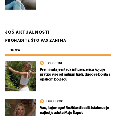
JOŠ AKTUALNOSTI
PRONAĐITE ŠTO VAS ZANIMA
SHOW
U 27. GODINI
Preminula je mlada influencerica koju je
pratilo više od milijun ljudi, dugo se borila s
opakom bolešću
"UUUUUUFFFF"
Vau, koje noge! Ružičasti badić istaknuo je
najbolje adute Maje Šuput