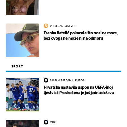
VRLO ZANIMLJIVO!
Franka Batelić pokazala što nosi na more,
bez ovoga ne može ni na odmoru
SPORT
SJAJAN TJEDAN U EUROPI
Hrvatska nastavila uspon na UEFA-inoj
ljestvici: Preskočena je još jedna država
OPA!