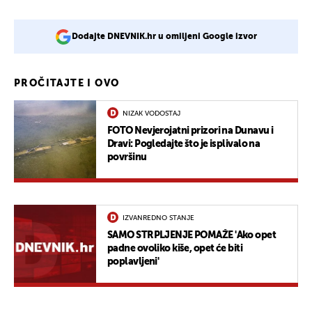
Dodajte DNEVNIK.hr u omiljeni Google izvor
PROČITAJTE I OVO
NIZAK VODOSTAJ
FOTO Nevjerojatni prizori na Dunavu i
Dravi: Pogledajte što je isplivalo na
površinu
IZVANREDNO STANJE
SAMO STRPLJENJE POMAŽE 'Ako opet
padne ovoliko kiše, opet će biti
poplavljeni'