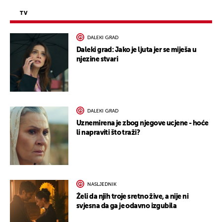
TV
DALEKI GRAD
Daleki grad: Jako je ljuta jer se miješa u
njezine stvari
DALEKI GRAD
Uznemirena je zbog njegove ucjene - hoće
li napraviti što traži?
NASLJEDNIK
Želi da njih troje sretno žive, a nije ni
svjesna da ga je odavno izgubila