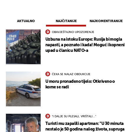
AKTUALNO
NAJČITANIJE
NAJKOMENTIRANIJE
OBAVJEŠTAJNO UPOZORENJE
Uzbuna na istoku Europe: Rusija bi mogla
napasti, a poznato i kada! Moguć i kopneni
upad u članicu NATO-a
ČEKA SE NALAZ OBDUKCIJE
U moru pronađeno tijelo: Otkriveno o
kome se radi
"I DALJE SU PLESALI, VRIŠTALI..."
Turisti mu zapalili apartman: "U 30 minuta
nestalo je 50 godina našeg života, supruga