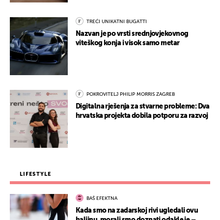
TREĆI UNIKATNI BUGATTI
Nazvan je po vrsti srednjovjekovnog
viteškog konja i visok samo metar
POKROVITELJ PHILIP MORRIS ZAGREB
Digitalna rješenja za stvarne probleme: Dva
hrvatska projekta dobila potporu za razvoj
LIFESTYLE
BAŠ EFEKTNA
Kada smo na zadarskoj rivi ugledali ovu