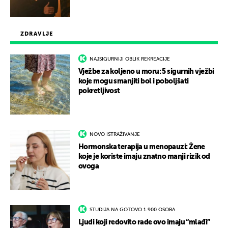
ZDRAVLJE
NAJSIGURNIJI OBLIK REKREACIJE
Vježbe za koljeno u moru: 5 sigurnih vježbi
koje mogu smanjiti bol i poboljšati
pokretljivost
NOVO ISTRAŽIVANJE
Hormonska terapija u menopauzi: Žene
koje je koriste imaju znatno manji rizik od
ovoga
STUDIJA NA GOTOVO 1.900 OSOBA
Ljudi koji redovito rade ovo imaju “mlađi”