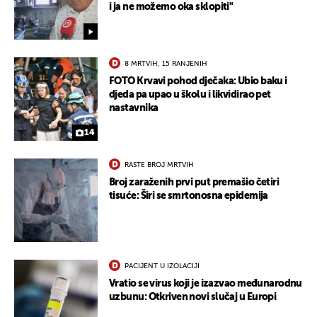
i ja ne možemo oka sklopiti"
8 MRTVIH, 15 RANJENIH
FOTO Krvavi pohod dječaka: Ubio baku i
djeda pa upao u školu i likvidirao pet
nastavnika
14
RASTE BROJ MRTVIH
Broj zaraženih prvi put premašio četiri
tisuće: Širi se smrtonosna epidemija
UKLJUČITE NOTIFIKACIJE
PACIJENT U IZOLACIJI
Vratio se virus koji je izazvao međunarodnu
uzbunu: Otkriven novi slučaj u Europi