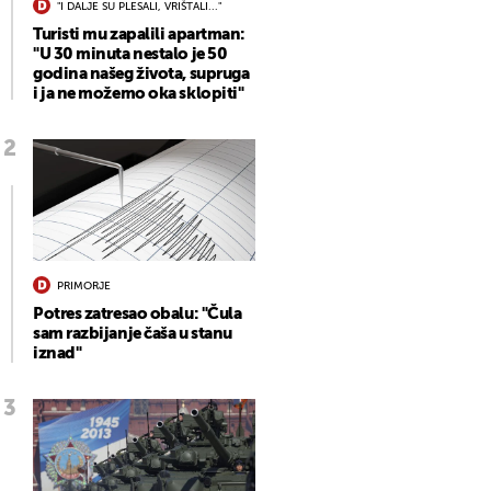
"I DALJE SU PLESALI, VRIŠTALI..."
Turisti mu zapalili apartman:
"U 30 minuta nestalo je 50
godina našeg života, supruga
i ja ne možemo oka sklopiti"
PRIMORJE
Potres zatresao obalu: "Čula
sam razbijanje čaša u stanu
iznad"