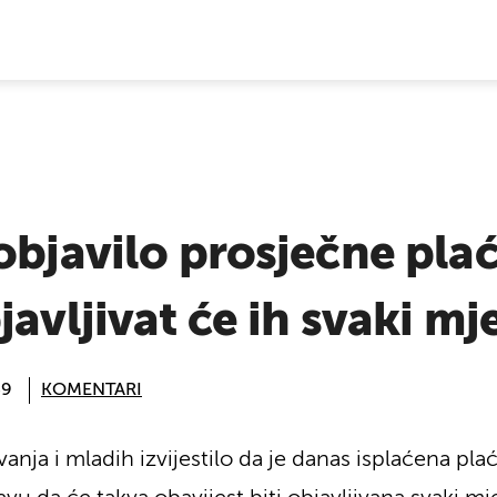
E VIJESTI
objavilo prosječne pla
javljivat će ih svaki mj
49
KOMENTARI
anja i mladih izvijestilo da je danas isplaćena pla