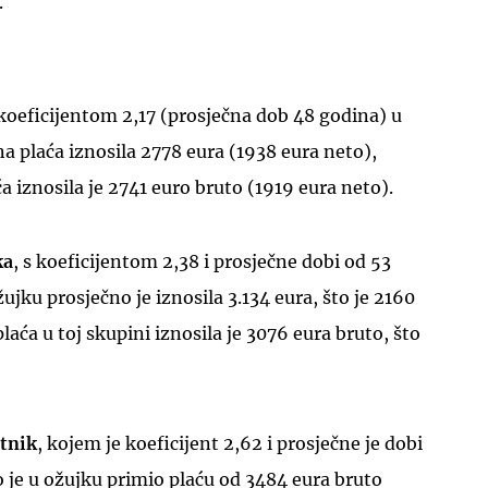
.
 koeficijentom 2,17 (prosječna dob 48 godina) u
na plaća iznosila 2778 eura (1938 eura neto),
UKLJUČITE NOTIFIKACIJE
 iznosila je 2741 euro bruto (1919 eura neto).
ka
, s koeficijentom 2,38 i prosječne dobi od 53
ujku prosječno je iznosila 3.134 eura, što je 2160
laća u toj skupini iznosila je 3076 eura bruto, što
etnik
, kojem je koeficijent 2,62 i prosječne je dobi
 je u ožujku primio plaću od 3484 eura bruto