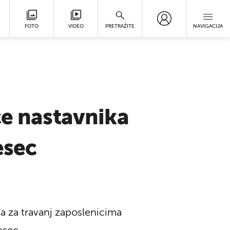
FOTO
VIDEO
PRETRAŽITE
NAVIGACIJA
će nastavnika
esec
ća za travanj zaposlenicima