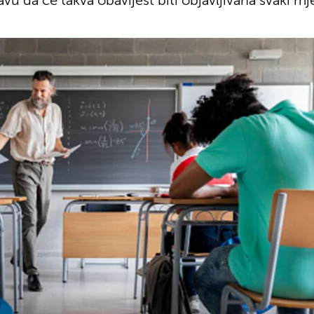
avu da će takva obavijest biti objavljivana svaki mj