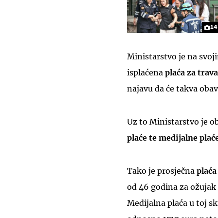
14
Ministarstvo je na svoj
isplaćena
plaća za trav
najavu da će takva obavi
Uz to Ministarstvo je ob
plaće te medijalne plać
Tako je prosječna
plaća
od 46 godina za ožujak 
Medijalna plaća u toj s