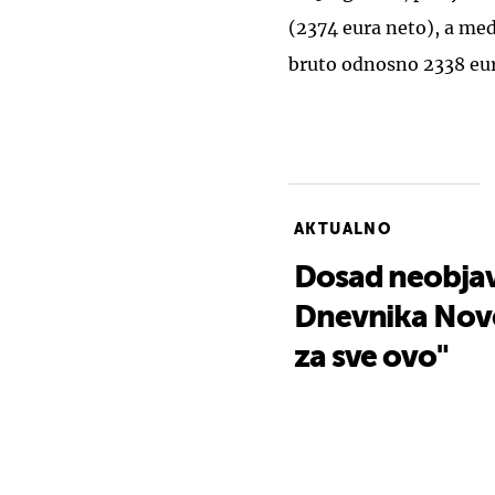
(2374 eura neto), a medi
bruto odnosno 2338 eur
AKTUALNO
Dosad neobjav
Dnevnika Nove T
za sve ovo"