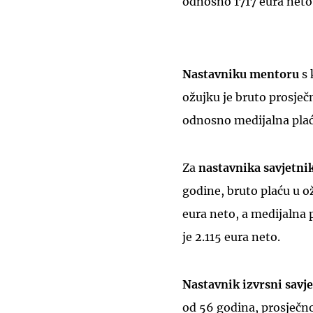
odnosno 1717 eura neto
Nastavniku mentoru
s
ožujku je bruto prosječ
odnosno medijalna plaća
Za
nastavnika savjetni
godine, bruto plaću u ož
eura neto, a medijalna p
je 2.115 eura neto.
Nastavnik izvrsni savj
od 56 godina, prosječno