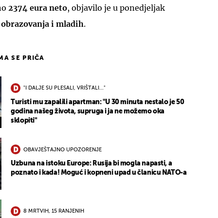
no
2374 eura neto
, objavilo je u ponedjeljak
 obrazovanja i mladih
.
IMA SE PRIČA
"I DALJE SU PLESALI, VRIŠTALI..."
Turisti mu zapalili apartman: "U 30 minuta nestalo je 50
godina našeg života, supruga i ja ne možemo oka
sklopiti"
OBAVJEŠTAJNO UPOZORENJE
Uzbuna na istoku Europe: Rusija bi mogla napasti, a
poznato i kada! Moguć i kopneni upad u članicu NATO-a
8 MRTVIH, 15 RANJENIH