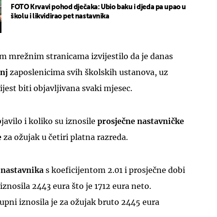
FOTO Krvavi pohod dječaka: Ubio baku i djeda pa upao u
školu i likvidirao pet nastavnika
im mrežnim stranicama izvijestilo da je danas
anj
zaposlenicima svih školskih ustanova, uz
jest biti objavljivana svaki mjesec.
javilo i koliko su iznosile
prosječne nastavničke
e
za ožujak u četiri platna razreda.
 nastavnika
s koeficijentom 2.01 i prosječne dobi
iznosila 2443 eura što je 1712 eura neto.
kupni iznosila je za ožujak bruto 2445 eura