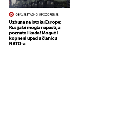
OBAVJEŠTAJNO UPOZORENJE
Uzbuna na istoku Europe:
Rusija bi mogla napasti, a
poznato i kada! Moguć i
kopneni upad u članicu
NATO-a