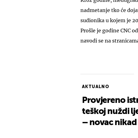
Kroz godine, međugradsk
nadmetanje tko će dojavit
sudionika u kojem je 20
Prošle je godine CNC odr
navodi se na stranicam
AKTUALNO
Provjereno ist
teškoj nuždi l
– novac nikad n