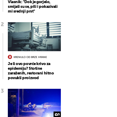
Vlasnik: "Dok je gorjelo,
smijali su se, pili i pokazivali
mi srednji prst"
KRENULO OD BRZE HRANE
Je li ovo povrće krivo za
epidemiju? Stotine
zaraženih, restorani hitno
povukli proizvod
5