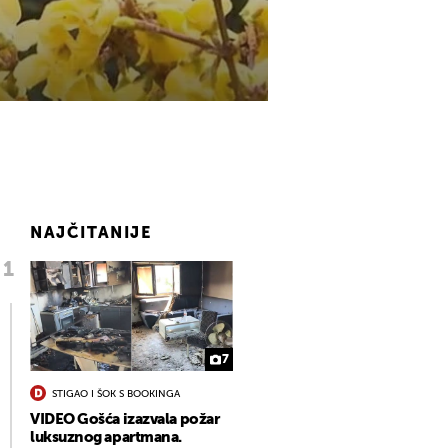
NAJČITANIJE
7
STIGAO I ŠOK S BOOKINGA
VIDEO Gošća izazvala požar
luksuznog apartmana.