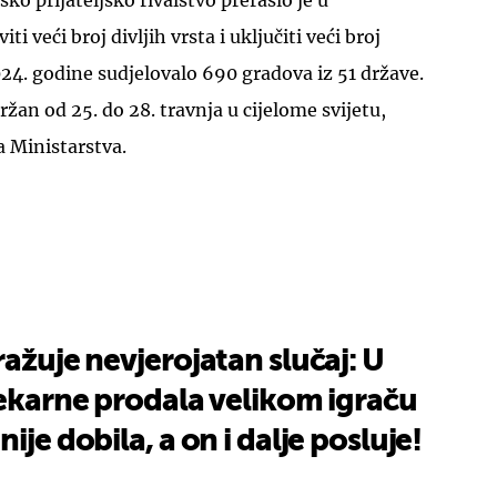
o prijateljsko rivalstvo preraslo je u
i veći broj divljih vrsta i uključiti veći broj
24. godine sudjelovalo 690 gradova iz 51 države.
žan od 25. do 28. travnja u cijelome svijetu,
a Ministarstva.
ražuje nevjerojatan slučaj: U
jekarne prodala velikom igraču
ije dobila, a on i dalje posluje!