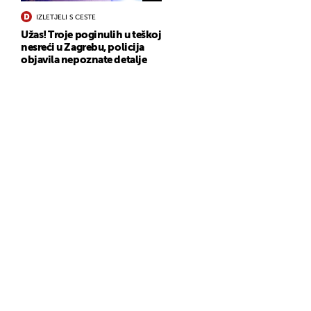
IZLETJELI S CESTE
Užas! Troje poginulih u teškoj
nesreći u Zagrebu, policija
objavila nepoznate detalje