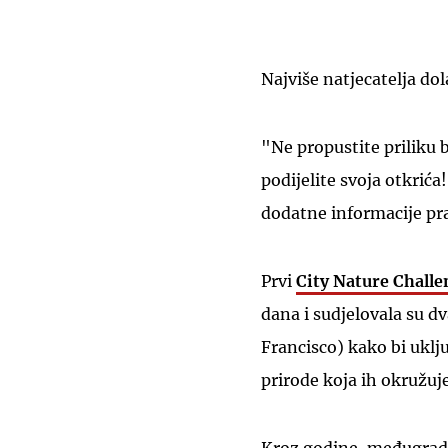
Najviše natjecatelja dol
"Ne propustite priliku bi
podijelite svoja otkrića
dodatne informacije pr
Prvi
City Nature Chall
dana i sudjelovala su d
Francisco) kako bi uklju
prirode koja ih okružuj