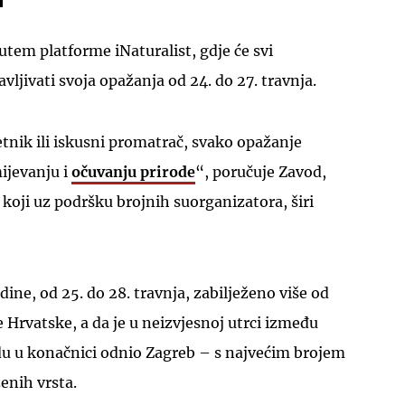
utem platforme iNaturalist, gdje će svi
avljivati svoja opažanja od 24. do 27. travnja.
etnik ili iskusni promatrač, svako opažanje
ijevanju i
očuvanju prirode
“, poručuje Zavod,
 koji uz podršku brojnih suorganizatora, širi
dine, od 25. do 28. travnja, zabilježeno više od
e Hrvatske, a da je u neizvjesnoj utrci između
du u konačnici odnio Zagreb – s najvećim brojem
ženih vrsta.