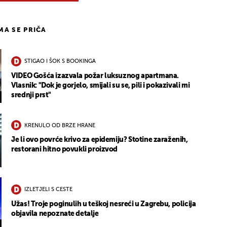
IMA SE PRIČA
STIGAO I ŠOK S BOOKINGA
VIDEO Gošća izazvala požar luksuznog apartmana.
Vlasnik: "Dok je gorjelo, smijali su se, pili i pokazivali mi
srednji prst"
KRENULO OD BRZE HRANE
Je li ovo povrće krivo za epidemiju? Stotine zaraženih,
restorani hitno povukli proizvod
IZLETJELI S CESTE
Užas! Troje poginulih u teškoj nesreći u Zagrebu, policija
objavila nepoznate detalje