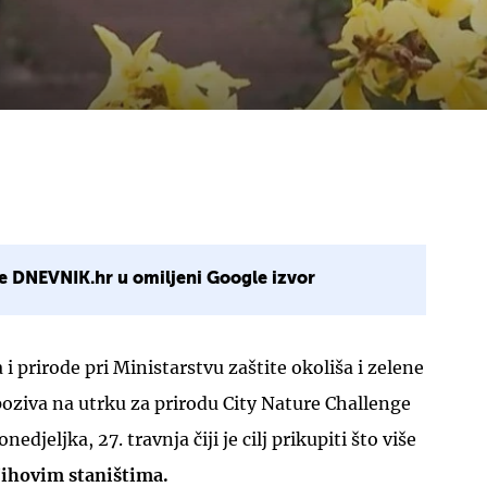
e DNEVNIK.hr u omiljeni Google izvor
 i prirode pri Ministarstvu zaštite okoliša i zelene
 poziva na utrku za prirodu City Nature Challenge
edjeljka, 27. travnja čiji je cilj prikupiti što više
jihovim staništima.