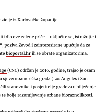
azio je iz Karlovačke županije.
ti dio ove zelene priče – uključite se, istražujte i
UKLJUČITE NOTIFIKACIJE
!“, poziva Zavod i zainteresirane upućuje da za
ate
bioportal.hr
ili se obrate organizatorima.
enge
(CNC) održan je 2016. godine, trajao je osam
va sjevernoamerička grada (Los Angeles i San
čili stanovnike i posjetitelje gradova u bilježenje
e te bolje razumijevanje urbane bioraznolikosti.