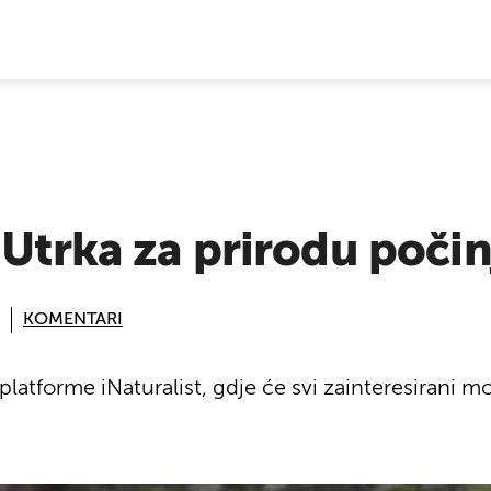
E VIJESTI
 Utrka za prirodu počin
KOMENTARI
atforme iNaturalist, gdje će svi zainteresirani moć