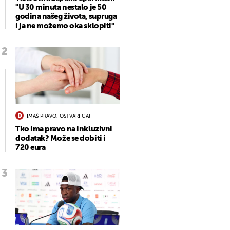
"U 30 minuta nestalo je 50
godina našeg života, supruga
i ja ne možemo oka sklopiti"
IMAŠ PRAVO, OSTVARI GA!
Tko ima pravo na inkluzivni
dodatak? Može se dobiti i
720 eura