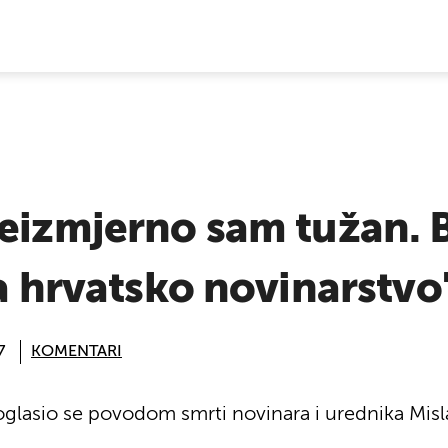
E VIJESTI
Neizmjerno sam tužan. 
za hrvatsko novinarstvo
7
KOMENTARI
oglasio se povodom smrti novinara i urednika Misl