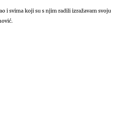
ao i svima koji su s njim radili izražavam svoju
nović.
UKLJUČITE NOTIFIKACIJE