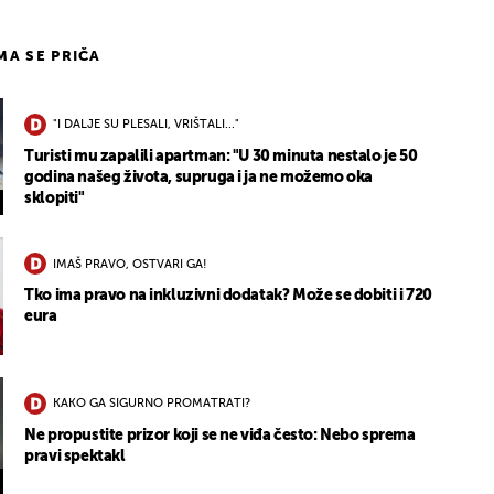
IMA SE PRIČA
"I DALJE SU PLESALI, VRIŠTALI..."
Turisti mu zapalili apartman: "U 30 minuta nestalo je 50
godina našeg života, supruga i ja ne možemo oka
sklopiti"
IMAŠ PRAVO, OSTVARI GA!
Tko ima pravo na inkluzivni dodatak? Može se dobiti i 720
eura
KAKO GA SIGURNO PROMATRATI?
Ne propustite prizor koji se ne viđa često: Nebo sprema
pravi spektakl