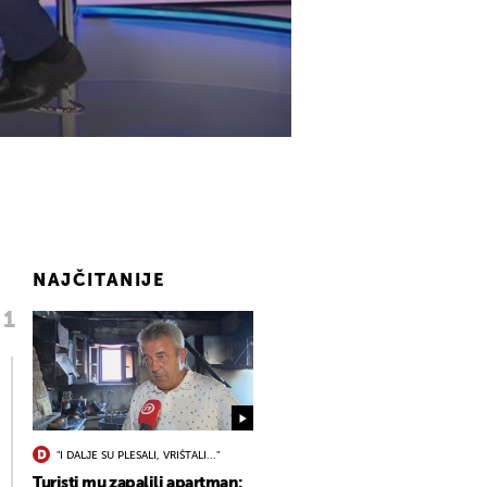
NAJČITANIJE
"I DALJE SU PLESALI, VRIŠTALI..."
Turisti mu zapalili apartman: