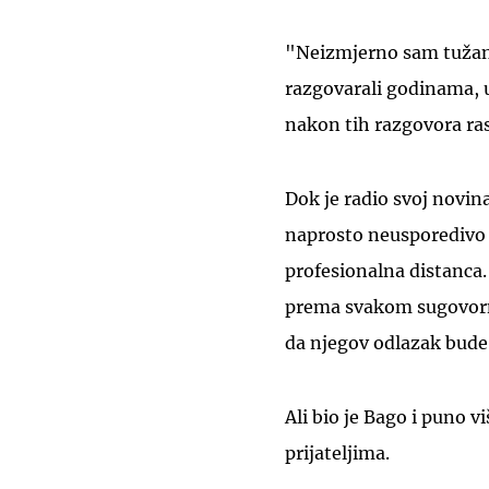
"Neizmjerno sam tužan 
razgovarali godinama, u
nakon tih razgovora rast
Dok je radio svoj novina
naprosto neusporedivo 
profesionalna distanca.
prema svakom sugovorn
da njegov odlazak bude 
Ali bio je Bago i puno v
prijateljima.