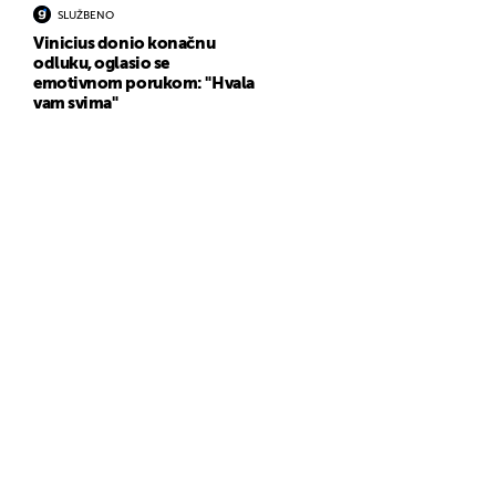
SLUŽBENO
Vinicius donio konačnu
odluku, oglasio se
emotivnom porukom: "Hvala
vam svima"