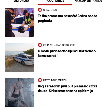
AKTUALNO
NAJČITANIJE
NAJKOMENTIRANIJE
U ZAGORJU
Teška prometna nesreća! Jedna osoba
poginula
ČEKA SE NALAZ OBDUKCIJE
U moru pronađeno tijelo: Otkriveno o
kome se radi
RASTE BROJ MRTVIH
Broj zaraženih prvi put premašio četiri
tisuće: Širi se smrtonosna epidemija
UKLJUČITE NOTIFIKACIJE