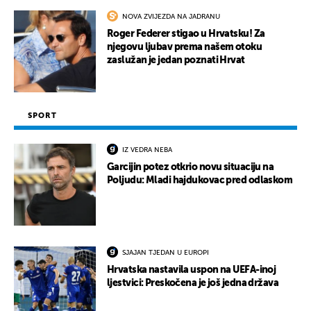
NOVA ZVIJEZDA NA JADRANU
Roger Federer stigao u Hrvatsku! Za
njegovu ljubav prema našem otoku
zaslužan je jedan poznati Hrvat
SPORT
IZ VEDRA NEBA
Garcijin potez otkrio novu situaciju na
Poljudu: Mladi hajdukovac pred odlaskom
SJAJAN TJEDAN U EUROPI
Hrvatska nastavila uspon na UEFA-inoj
ljestvici: Preskočena je još jedna država