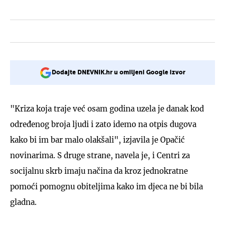
Dodajte DNEVNIK.hr u omiljeni Google izvor
"Kriza koja traje već osam godina uzela je danak kod
određenog broja ljudi i zato idemo na otpis dugova
kako bi im bar malo olakšali", izjavila je Opačić
novinarima. S druge strane, navela je, i Centri za
socijalnu skrb imaju načina da kroz jednokratne
pomoći pomognu obiteljima kako im djeca ne bi bila
gladna.