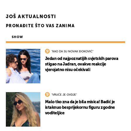
JOŠ AKTUALNOSTI
PRONAĐITE ŠTO VAS ZANIMA
SHOW
"KAO DA SU NOVAK ĐOKOVIĆ"
Jedan od najpoznatijih svjetskih parova
stigao na Jadran, ovakve reakcije
vjerojatno nisu očekivali
"VRUĆE JE OVDJE"
Malo tko zna da je bila misica! Badić je
istaknuo besprijekornu figuru zgodne
voditeljice