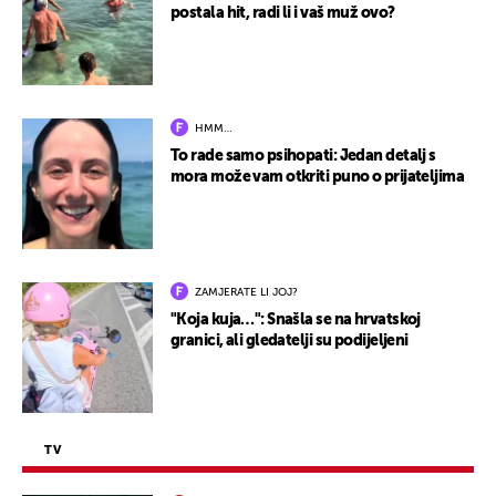
postala hit, radi li i vaš muž ovo?
HMM…
To rade samo psihopati: Jedan detalj s
mora može vam otkriti puno o prijateljima
ZAMJERATE LI JOJ?
"Koja kuja…": Snašla se na hrvatskoj
granici, ali gledatelji su podijeljeni
TV