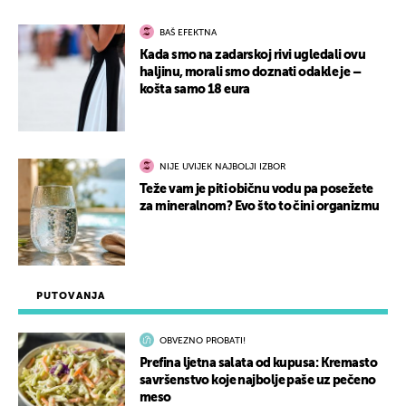
BAŠ EFEKTNA
Kada smo na zadarskoj rivi ugledali ovu
haljinu, morali smo doznati odakle je –
košta samo 18 eura
NIJE UVIJEK NAJBOLJI IZBOR
Teže vam je piti običnu vodu pa posežete
za mineralnom? Evo što to čini organizmu
PUTOVANJA
OBVEZNO PROBATI!
Prefina ljetna salata od kupusa: Kremasto
savršenstvo koje najbolje paše uz pečeno
meso