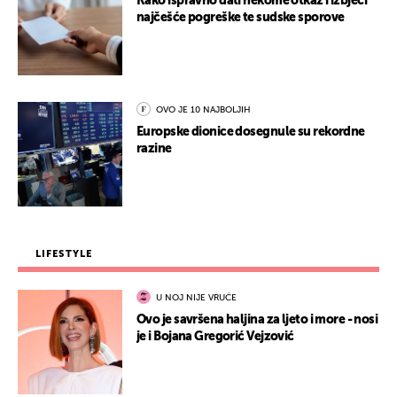
Kako ispravno dati nekome otkaz i izbjeći
najčešće pogreške te sudske sporove
OVO JE 10 NAJBOLJIH
Europske dionice dosegnule su rekordne
razine
LIFESTYLE
U NOJ NIJE VRUĆE
Ovo je savršena haljina za ljeto i more - nosi
je i Bojana Gregorić Vejzović