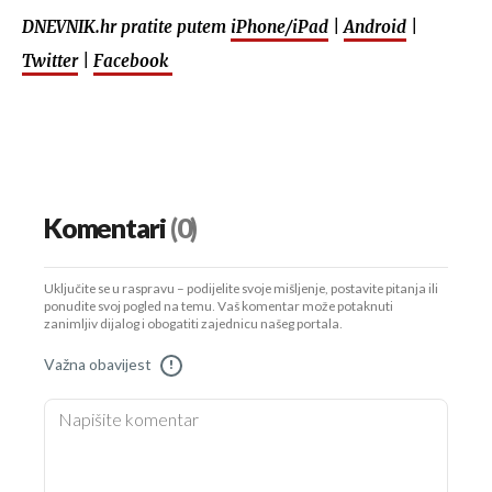
DNEVNIK.hr pratite putem
iPhone/iPad
|
Android
|
Twitter
|
Facebook
Komentari
(0)
Uključite se u raspravu – podijelite svoje mišljenje, postavite pitanja ili
ponudite svoj pogled na temu. Vaš komentar može potaknuti
zanimljiv dijalog i obogatiti zajednicu našeg portala.
Važna obavijest
!