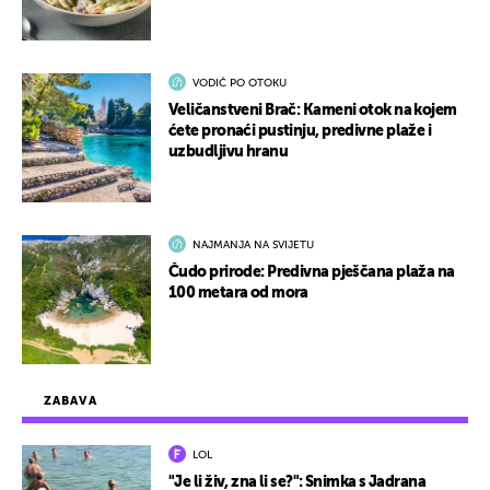
VODIČ PO OTOKU
Veličanstveni Brač: Kameni otok na kojem
ćete pronaći pustinju, predivne plaže i
uzbudljivu hranu
NAJMANJA NA SVIJETU
Čudo prirode: Predivna pješčana plaža na
100 metara od mora
ZABAVA
LOL
"Je li živ, zna li se?": Snimka s Jadrana