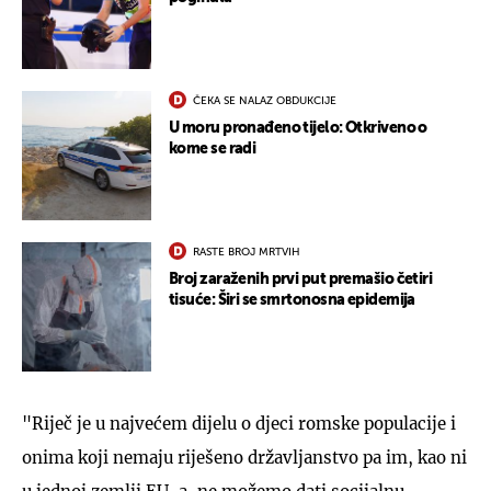
ČEKA SE NALAZ OBDUKCIJE
U moru pronađeno tijelo: Otkriveno o
kome se radi
RASTE BROJ MRTVIH
Broj zaraženih prvi put premašio četiri
tisuće: Širi se smrtonosna epidemija
"Riječ je u najvećem dijelu o djeci romske populacije i
onima koji nemaju riješeno državljanstvo pa im, kao ni