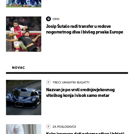
OPA!
Josip Šutalo radi transfer u redove
nogometnog diva i bivšeg prvaka Europe
NOVAC
TREĆI UNIKATNI BUGATTI
Nazvan je po vrsti srednjovjekovnog
viteškog konja i visok samo metar
ZA POSLODAVCE