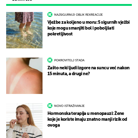
NAJSIGURNIJI OBLIK REKREACIJE
Vježbe za koljeno u moru: 5 sigurnih vježbi
koje mogu smanjiti bol i poboljšati
pokretljivost
POKROVITELJ STADA
Zašto neki ljudi izgore na suncu već nakon
15 minuta, a drugi ne?
NOVO ISTRAŽIVANJE
Hormonska terapija u menopauzi: Žene
koje je koriste imaju znatno manji rizik od
ovoga