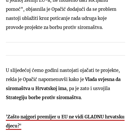
u jednoj zemlji EU-a, ne možemo dati socijalnu
pomoć", objasnila je Opačić dodajući da se problem
nastoji ublažiti kroz poticanje rada udruga koje
provode projekte za borbu protiv siromaštva.
U slijedećoj ćemo godini nastojati ojačati te projekte,
rekla je Opačić napomenuvši kako je
Vlada svjesna da
siromaštva u Hrvatskoj ima
, pa je zato i usvojila
Strategiju borbe protiv siromaštva
.
'Zašto najgori premijer u EU ne vidi GLADNU hrvatsku
djecu?'