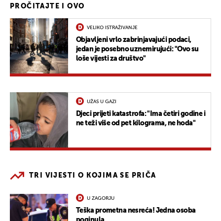
PROČITAJTE I OVO
VELIKO ISTRAŽIVANJE
Objavljeni vrlo zabrinjavajući podaci,
jedan je posebno uznemirujući: "Ovo su
loše vijesti za društvo"
UŽAS U GAZI
Djeci prijeti katastrofa: "Ima četiri godine i
ne teži više od pet kilograma, ne hoda"
TRI VIJESTI O KOJIMA SE PRIČA
U ZAGORJU
Teška prometna nesreća! Jedna osoba
poginula