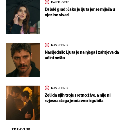
DALEKI GRAD
Daleki grad: Jako je ljuta jer se miješa u
njezine stvari
NASLJEDNIK
Nasljednik: Ljuta je na njega i zahtjeva da
učini nešto
NASLJEDNIK
Želi da njih troje sretno žive, a nije ni
svjesna da ga je odavno izgubila
ZDRAVLJE