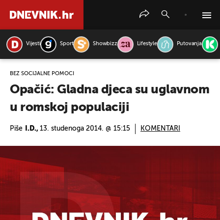
Vijesti
Sport
Showbizz
Lifestyle
Putovanja
PRETRAŽITE VIJESTI
BEZ SOCIJALNE POMOĆI
Opačić: Gladna djeca su uglavnom
u romskoj populaciji
Piše
I.D.,
13. studenoga 2014. @ 15:15
KOMENTARI