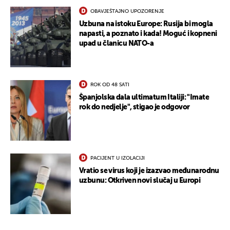
OBAVJEŠTAJNO UPOZORENJE
Uzbuna na istoku Europe: Rusija bi mogla
napasti, a poznato i kada! Moguć i kopneni
upad u članicu NATO-a
ROK OD 48 SATI
Španjolska dala ultimatum Italiji: "Imate
rok do nedjelje", stigao je odgovor
PACIJENT U IZOLACIJI
Vratio se virus koji je izazvao međunarodnu
uzbunu: Otkriven novi slučaj u Europi