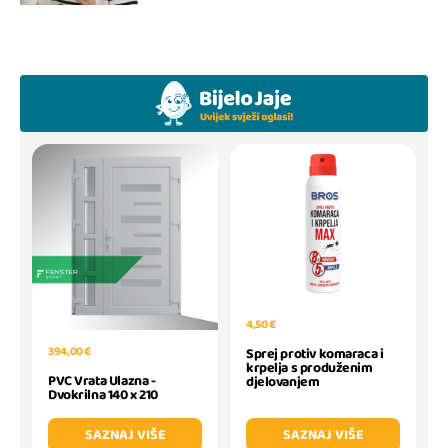
4,50 €
394,00 €
Sprej protiv komaraca i
krpelja s produženim
PVC Vrata Ulazna -
djelovanjem
Dvokrilna 140 x 210
SAZNAJ VIŠE
SAZNAJ VIŠE