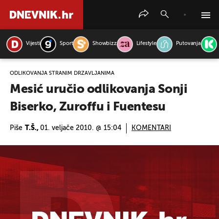
Vijesti
Sport
Showbizz
Lifestyle
Putovanja
PRETRAŽITE VIJESTI
ODLIKOVANJA STRANIM DRŽAVLJANIMA
Mesić uručio odlikovanja Sonji
Biserko, Zuroffu i Fuentesu
Piše
T.Š.,
01. veljače 2010. @ 15:04
KOMENTARI