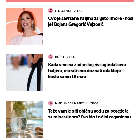
U NOJ NIJE VRUĆE
Ovo je savršena haljina za ljeto i more - nosi
je i Bojana Gregorić Vejzović
BAŠ EFEKTNA
Kada smo na zadarskoj rivi ugledali ovu
haljinu, morali smo doznati odakle je –
košta samo 18 eura
NIJE UVIJEK NAJBOLJI IZBOR
Teže vam je piti običnu vodu pa posežete
za mineralnom? Evo što to čini organizmu