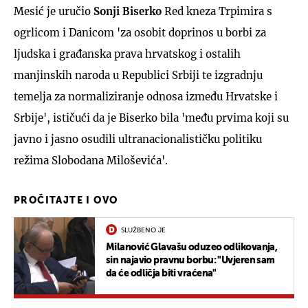
Mesić je uručio
Sonji Biserko
Red kneza Trpimira s
ogrlicom i Danicom 'za osobit doprinos u borbi za
ljudska i građanska prava hrvatskog i ostalih
manjinskih naroda u Republici Srbiji te izgradnju
temelja za normaliziranje odnosa između Hrvatske i
Srbije', ističući da je Biserko bila 'među prvima koji su
javno i jasno osudili ultranacionalističku politiku
režima Slobodana Miloševića'.
PROČITAJTE I OVO
SLUŽBENO JE
Milanović Glavašu oduzeo odlikovanja,
sin najavio pravnu borbu: "Uvjeren sam
da će odličja biti vraćena"