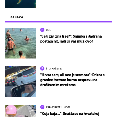
ZABAVA
LOL
"Je li živ, zna li se?": Snimka s Jadrana
postala hit, radi li i vaš muž ovo?
ŠTO KAŽETE?
"Hrvat sam, ali ovo je sramota": Prizor s
granice izazvao burnu raspravu na
društvenim mrežama
ZAMJERATE LI JOJ?
"Koja kuja…": Snašla se na hrvatskoj