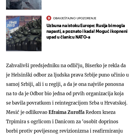
OBAVJEŠTAJNO UPOZORENJE
Uzbuna na istoku Europe: Rusija bi mogla
napasti, a poznato i kada! Moguć i kopneni
upad u članicu NATO-a
Zahvalivši predsjedniku na odličju, Biserko je rekla da
je Helsinški odbor za ljudska prava Srbije puno učinio u
samoj Srbiji, ali i u regiji, a da je ona najviše ponosna
na to da je Odbor bio jedna od prvih organizacija koja
se bavila povratkom i reintegracijom Srba u Hrvatskoj.
Mesić je odlikovao
Efraima Zuroffa
Redom kneza
Trpimira s ogrlicom i Danicom za 'osobit doprinos
borbi protiv povijesnog revizionizma i reafirmiranju