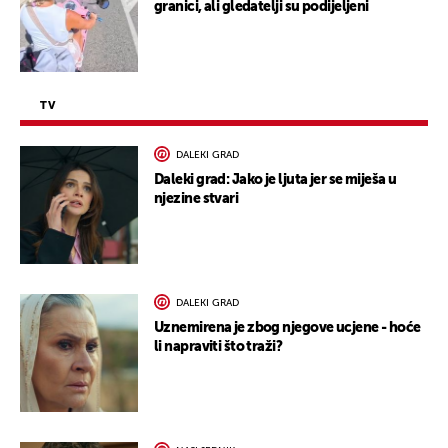
granici, ali gledatelji su podijeljeni
TV
DALEKI GRAD
Daleki grad: Jako je ljuta jer se miješa u
njezine stvari
DALEKI GRAD
Uznemirena je zbog njegove ucjene - hoće
li napraviti što traži?