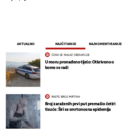
AKTUALNO
NAJČITANIJE
NAJKOMENTIRANIJE
ČEKA SE NALAZ OBDUKCIJE
U moru pronađeno tijelo: Otkriveno o
kome se radi
RASTE BROJ MRTVIH
Broj zaraženih prvi put premašio četiri
tisuće: Širi se smrtonosna epidemija