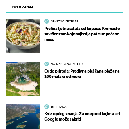
PUTOVANJA
OBVEZNO PROBATI!
Prefina ljetna salata od kupusa: Kremasto
savršenstvo koje najbolje paše uz pečeno
meso
NAJMANJA NA SVIJETU
Čudo prirode: Predivna pješčana plaža na
100 metara od mora
15 PITANJA
Kviz općeg znanja: Za one pred kojima se i
Google može sakriti