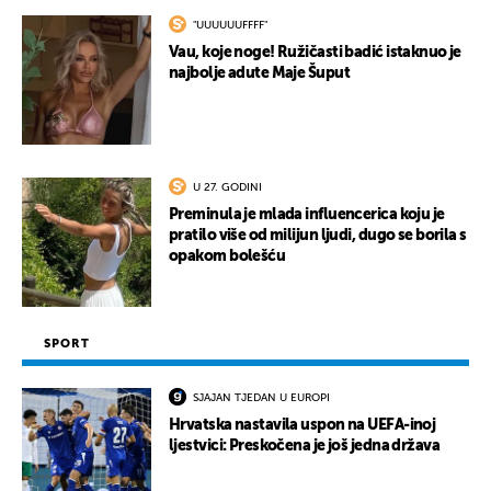
"UUUUUUFFFF"
Vau, koje noge! Ružičasti badić istaknuo je
najbolje adute Maje Šuput
U 27. GODINI
Preminula je mlada influencerica koju je
pratilo više od milijun ljudi, dugo se borila s
opakom bolešću
SPORT
SJAJAN TJEDAN U EUROPI
Hrvatska nastavila uspon na UEFA-inoj
ljestvici: Preskočena je još jedna država