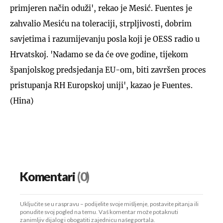
primjeren način oduži', rekao je Mesić. Fuentes je
zahvalio Mesiću na toleraciji, strpljivosti, dobrim
savjetima i razumijevanju posla koji je OESS radio u
Hrvatskoj. 'Nadamo se da će ove godine, tijekom
španjolskog predsjedanja EU-om, biti završen proces
pristupanja RH Europskoj uniji', kazao je Fuentes.
(Hina)
Komentari
(0)
Uključite se u raspravu – podijelite svoje mišljenje, postavite pitanja ili
ponudite svoj pogled na temu. Vaš komentar može potaknuti
zanimljiv dijalog i obogatiti zajednicu našeg portala.