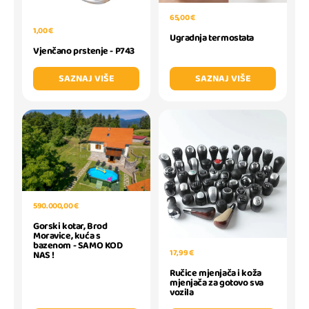
65,00 €
1,00 €
Ugradnja termostata
Vjenčano prstenje - P743
SAZNAJ VIŠE
SAZNAJ VIŠE
590.000,00 €
Gorski kotar, Brod
Moravice, kuća s
bazenom - SAMO KOD
17,99 €
NAS !
Ručice mjenjača i koža
mjenjača za gotovo sva
vozila