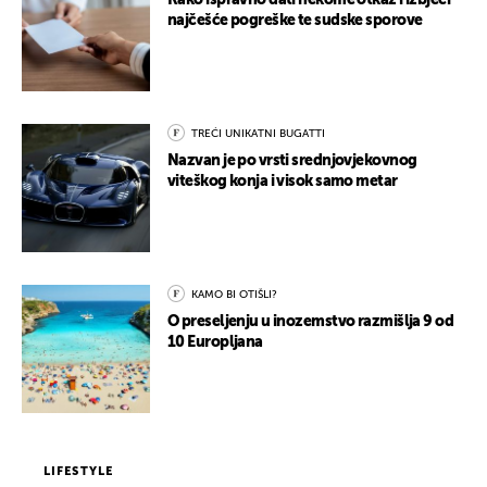
Kako ispravno dati nekome otkaz i izbjeći
najčešće pogreške te sudske sporove
TREĆI UNIKATNI BUGATTI
Nazvan je po vrsti srednjovjekovnog
viteškog konja i visok samo metar
KAMO BI OTIŠLI?
O preseljenju u inozemstvo razmišlja 9 od
10 Europljana
LIFESTYLE