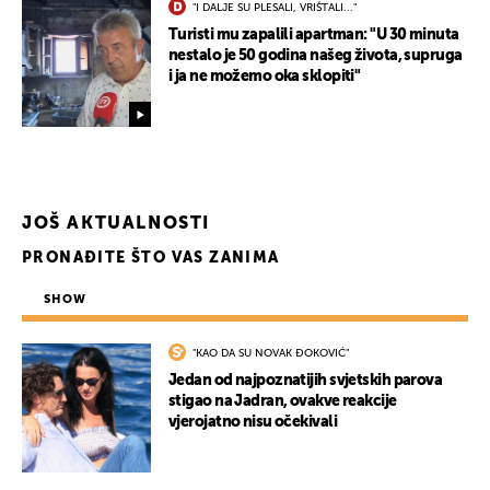
"I DALJE SU PLESALI, VRIŠTALI..."
Turisti mu zapalili apartman: "U 30 minuta
nestalo je 50 godina našeg života, supruga
i ja ne možemo oka sklopiti"
JOŠ AKTUALNOSTI
PRONAĐITE ŠTO VAS ZANIMA
SHOW
"KAO DA SU NOVAK ĐOKOVIĆ"
Jedan od najpoznatijih svjetskih parova
stigao na Jadran, ovakve reakcije
vjerojatno nisu očekivali