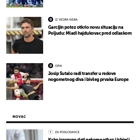
IZ VEDRA NEBA
Garcijin potez otkrio novu situaciju na
Poljudu: Mladi hajdukovac pred odlaskom
OPA!
Josip Šutalo radi transfer u redove
nogometnog diva i bivšeg prvaka Europe
NOVAC
ZA POSLODAVCE