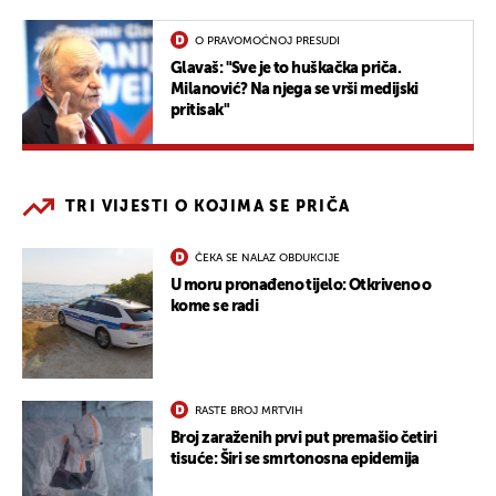
O PRAVOMOĆNOJ PRESUDI
Glavaš: "Sve je to huškačka priča.
Milanović? Na njega se vrši medijski
pritisak"
TRI VIJESTI O KOJIMA SE PRIČA
ČEKA SE NALAZ OBDUKCIJE
U moru pronađeno tijelo: Otkriveno o
kome se radi
RASTE BROJ MRTVIH
Broj zaraženih prvi put premašio četiri
tisuće: Širi se smrtonosna epidemija