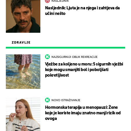
NASLJEDNIK
Nasljednik: Ljuta je na njega i zahtjeva da
učini nešto
ZDRAVLJE
NAJSIGURNIJI OBLIK REKREACIJE
Vježbe za koljeno u moru: 5 sigurnih vježbi
koje mogu smanjiti bol i poboljšati
pokretljivost
NOVO ISTRAŽIVANJE
Hormonska terapija u menopauzi: Žene
koje je koriste imaju znatno manji rizik od
ovoga