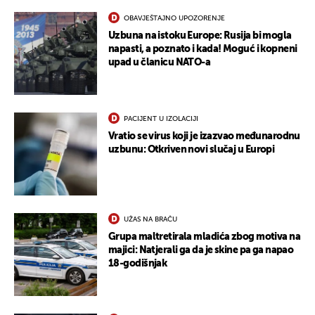
OBAVJEŠTAJNO UPOZORENJE
Uzbuna na istoku Europe: Rusija bi mogla
napasti, a poznato i kada! Moguć i kopneni
UKLJUČITE NOTIFIKACIJE
upad u članicu NATO-a
PACIJENT U IZOLACIJI
Vratio se virus koji je izazvao međunarodnu
uzbunu: Otkriven novi slučaj u Europi
UŽAS NA BRAČU
Grupa maltretirala mladića zbog motiva na
majici: Natjerali ga da je skine pa ga napao
18-godišnjak