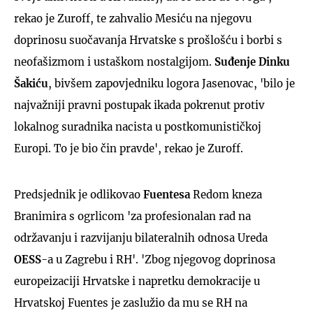
rekao je Zuroff, te zahvalio Mesiću na njegovu
doprinosu suočavanja Hrvatske s prošlošću i borbi s
neofašizmom i ustaškom nostalgijom.
Suđenje Dinku
Šakiću
, bivšem zapovjedniku logora Jasenovac, 'bilo je
najvažniji pravni postupak ikada pokrenut protiv
lokalnog suradnika nacista u postkomunističkoj
Europi. To je bio čin pravde', rekao je Zuroff.
Predsjednik je odlikovao
Fuentesa
Redom kneza
Branimira s ogrlicom 'za profesionalan rad na
održavanju i razvijanju bilateralnih odnosa Ureda
OESS
-a u Zagrebu i RH'. 'Zbog njegovog doprinosa
europeizaciji Hrvatske i napretku demokracije u
Hrvatskoj Fuentes je zaslužio da mu se RH na