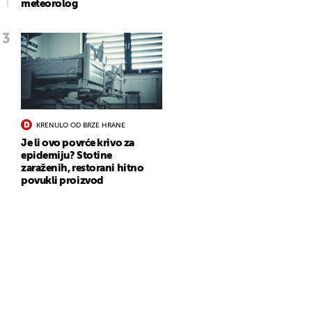
meteorolog
KRENULO OD BRZE HRANE
Je li ovo povrće krivo za
epidemiju? Stotine
zaraženih, restorani hitno
povukli proizvod