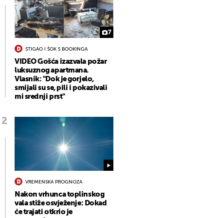
7
STIGAO I ŠOK S BOOKINGA
VIDEO Gošća izazvala požar
luksuznog apartmana.
Vlasnik: "Dok je gorjelo,
smijali su se, pili i pokazivali
mi srednji prst"
VREMENSKA PROGNOZA
Nakon vrhunca toplinskog
vala stiže osvježenje: Dokad
će trajati otkrio je