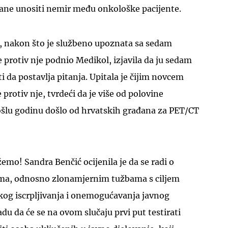
tane unositi nemir među onkološke pacijente.
k, nakon što je službeno upoznata sa sedam
e protiv nje podnio Medikol, izjavila da ju sedam
iti da postavlja pitanja. Upitala je čijim novcem
protiv nje, tvrdeći da je više od polovine
ošlu godinu došlo od hrvatskih građana za PET/CT
mo! Sandra Benčić ocijenila je da se radi o
ma, odnosno zlonamjernim tužbama s ciljem
skog iscrpljivanja i onemogućavanja javnog
nadu da će se na ovom slučaju prvi put testirati