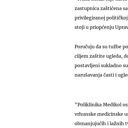
zastupnica zaštićena s
privilegiranoj političko
stoji u priopćenju Upra
Poručuju da su tužbe p
ciljem zaštite ugleda, d
postavljeni sukladno s
narušavanja časti i ugle
"Poliklinika Medikol os
vrhunske medicinske usl
obmanjujućih i lažnih t