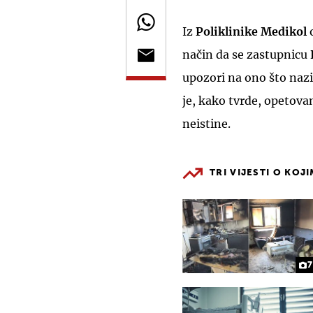
Iz
Poliklinike Medikol
način da se zastupnicu
upozori na ono što naz
je, kako tvrde, opetova
neistine.
TRI VIJESTI O KOJ
7