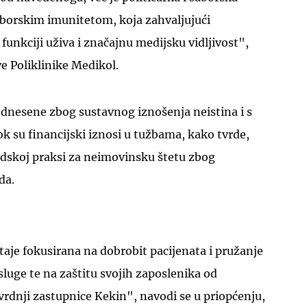
aborskim imunitetom, koja zahvaljujući
j funkciji uživa i značajnu medijsku vidljivost",
ve Poliklinike Medikol.
odnesene zbog sustavnog iznošenja neistina i s
UKLJUČITE NOTIFIKACIJE
ok su financijski iznosi u tužbama, kako tvrde,
udskoj praksi za neimovinsku štetu zbog
da.
taje fokusirana na dobrobit pacijenata i pružanje
uge te na zaštitu svojih zaposlenika od
vrdnji zastupnice Kekin", navodi se u priopćenju,