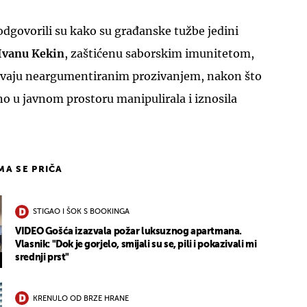
odgovorili su kako su građanske tužbe jedini
Ivanu Kekin
, zaštićenu saborskim imunitetom,
ivaju neargumentiranim prozivanjem, nakon što
no u javnom prostoru manipulirala i iznosila
IMA SE PRIČA
STIGAO I ŠOK S BOOKINGA
VIDEO Gošća izazvala požar luksuznog apartmana.
Vlasnik: "Dok je gorjelo, smijali su se, pili i pokazivali mi
srednji prst"
KRENULO OD BRZE HRANE