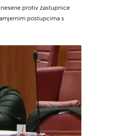
dnesene protiv zastupnice
onamjernim postupcima s