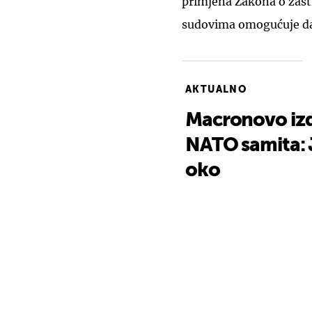
primjena Zakona o zašti
sudovima omogućuje da 
AKTUALNO
Macronovo izd
NATO samita: J
oko