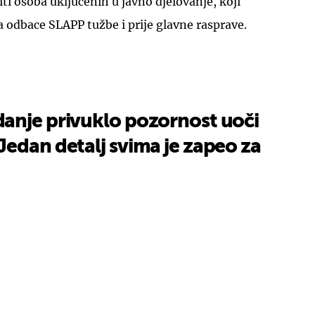
ti osoba uključenih u javno djelovanje, koji
odbace SLAPP tužbe i prije glavne rasprave.
anje privuklo pozornost uoči
edan detalj svima je zapeo za