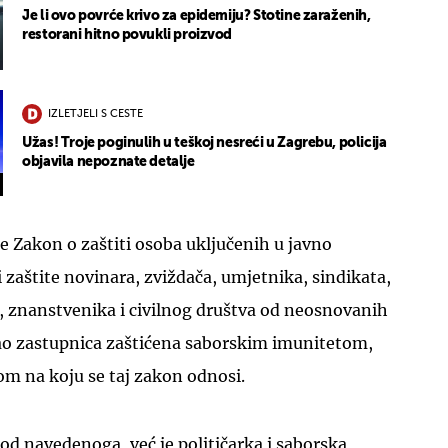
Je li ovo povrće krivo za epidemiju? Stotine zaraženih,
restorani hitno povukli proizvod
IZLETJELI S CESTE
Užas! Troje poginulih u teškoj nesreći u Zagrebu, policija
objavila nepoznate detalje
e Zakon o zaštiti osoba uključenih u javno
 zaštite novinara, zviždača, umjetnika, sindikata,
, znanstvenika i civilnog društva od neosnovanih
kao zastupnica zaštićena saborskim imunitetom,
m na koju se taj zakon odnosi.
 od navedenoga, već je političarka i saborska