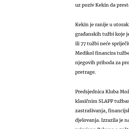
uz poziv Kekin da pres
Kekin je ranije u utora
građanskih tužbi koje j
ili 77 tužbi neće spriječ
Medikol financira tužbe 
njegovih prihoda za pr
pretrage.
Predsjednica Kluba Može
klasičnim SLAPP tužba
zastrašivanja, financij
djelovanja. Izrazila je 