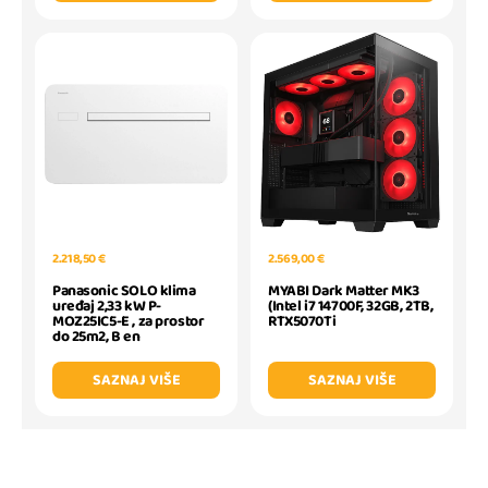
2.218,50 €
2.569,00 €
Panasonic SOLO klima
MYABI Dark Matter MK3
uređaj 2,33 kW P-
(Intel i7 14700F, 32GB, 2TB,
MOZ25IC5-E , za prostor
RTX5070Ti
do 25m2, B en
SAZNAJ VIŠE
SAZNAJ VIŠE