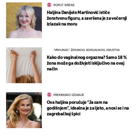
POPUT SIRENE
Haljina Danijele Martinović ističe
ženstvenu figuru, a savršena je za večernji
izlazak na moru
"VRHUNAC" ŽENSKOG SEKSUALNOG ISKUSTVA
Kako do vaginalnog orgazma? Samo 18 %
žena može ga doživjeti isključivo na ovaj
način
PREKRASNO IZDANJE
Ova haljina poručuje “Ja sam na
godišnjem”, idealna je za ljeto, a nosi se i na
zagrebačkoj špici