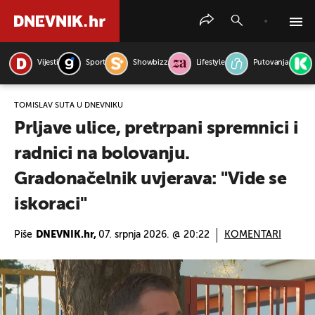
Vijesti
Sport
Showbizz
Lifestyle
Putovanja
PRETRAŽITE VIJESTI
TOMISLAV ŠUTA U DNEVNIKU
Prljave ulice, pretrpani spremnici i
radnici na bolovanju.
Gradonačelnik uvjerava: "Vide se
iskoraci"
Piše
DNEVNIK.hr,
07. srpnja 2026. @ 20:22
KOMENTARI