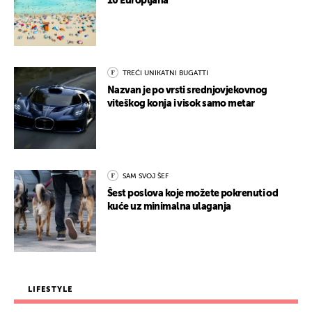
10 Europljana
TREĆI UNIKATNI BUGATTI
Nazvan je po vrsti srednjovjekovnog
viteškog konja i visok samo metar
SAM SVOJ ŠEF
Šest poslova koje možete pokrenuti od
kuće uz minimalna ulaganja
LIFESTYLE