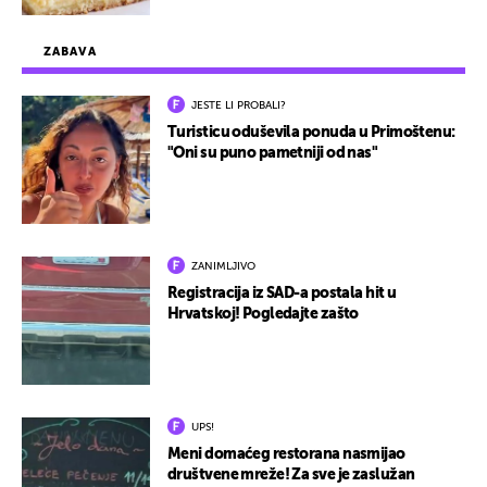
ZABAVA
JESTE LI PROBALI?
Turisticu oduševila ponuda u Primoštenu:
"Oni su puno pametniji od nas"
ZANIMLJIVO
Registracija iz SAD-a postala hit u
Hrvatskoj! Pogledajte zašto
UPS!
Meni domaćeg restorana nasmijao
društvene mreže! Za sve je zaslužan