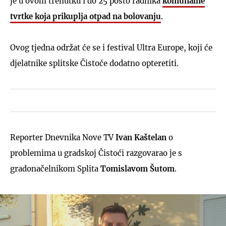
je u ovom trenutku i do 25 posto radnika
komunalne
tvrtke koja prikuplja otpad na bolovanju
.
Ovog tjedna održat će se i festival Ultra Europe, koji će
djelatnike splitske Čistoće dodatno opteretiti.
Reporter Dnevnika Nove TV
Ivan Kaštelan
o
problemima u gradskoj Čistoći razgovarao je s
gradonačelnikom Splita
Tomislavom Šutom
.