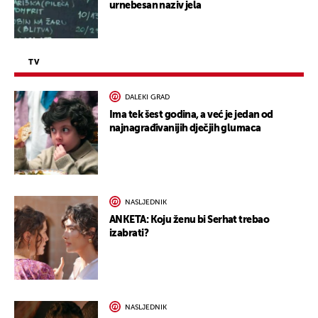
urnebesan naziv jela
TV
DALEKI GRAD
Ima tek šest godina, a već je jedan od
najnagrađivanijih dječjih glumaca
NASLJEDNIK
ANKETA: Koju ženu bi Serhat trebao
izabrati?
NASLJEDNIK