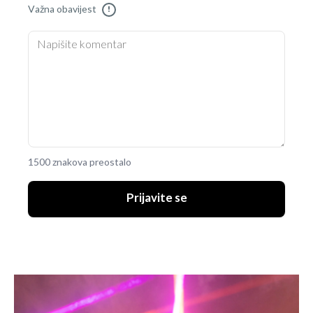
Važna obavijest
!
1500 znakova preostalo
Prijavite se