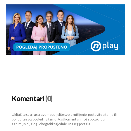
Komentari
(0)
Uključite se u raspravu – podijelite svoje mišljenje, postavite pitanja ili
ponudite svoj pogled na temu. Vaš komentar može potaknuti
zanimljiv dijalog i obogatiti zajednicu našeg portala.