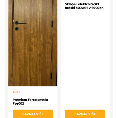
Sklopivi elektro bicikl
brdski 400W36V 6990Kn
1,00 €
Premium Force smeđa
Fag002
SAZNAJ VIŠE
SAZNAJ VIŠE