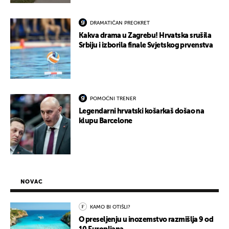
DRAMATIČAN PREOKRET
Kakva drama u Zagrebu! Hrvatska srušila
Srbiju i izborila finale Svjetskog prvenstva
POMOĆNI TRENER
Legendarni hrvatski košarkaš došao na
klupu Barcelone
NOVAC
KAMO BI OTIŠLI?
O preseljenju u inozemstvo razmišlja 9 od