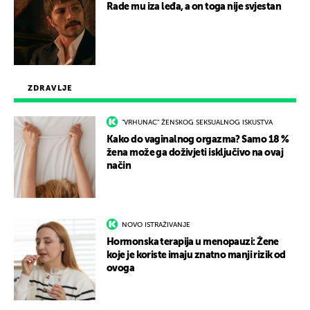
Rade mu iza leđa, a on toga nije svjestan
ZDRAVLJE
"VRHUNAC" ŽENSKOG SEKSUALNOG ISKUSTVA
Kako do vaginalnog orgazma? Samo 18 %
žena može ga doživjeti isključivo na ovaj
način
NOVO ISTRAŽIVANJE
Hormonska terapija u menopauzi: Žene
koje je koriste imaju znatno manji rizik od
ovoga