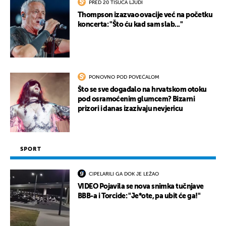
PRED 20 TISUĆA LJUDI
Thompson izazvao ovacije već na početku
koncerta: "Što ću kad sam slab..."
PONOVNO POD POVEĆALOM
Što se sve događalo na hrvatskom otoku
pod osramoćenim glumcem? Bizarni
prizori i danas izazivaju nevjericu
SPORT
CIPELARILI GA DOK JE LEŽAO
VIDEO Pojavila se nova snimka tučnjave
BBB-a i Torcide: "Je*ote, pa ubit će ga!"