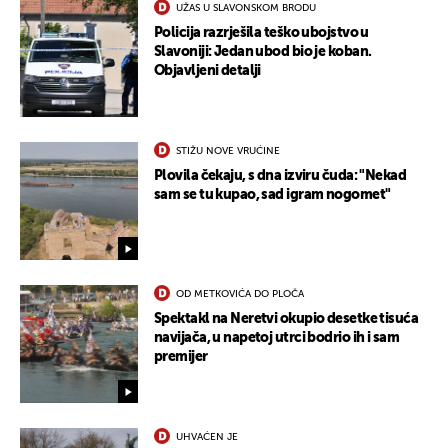
UŽAS U SLAVONSKOM BRODU
Policija razrješila teško ubojstvo u
Slavoniji: Jedan ubod bio je koban.
Objavljeni detalji
STIŽU NOVE VRUĆINE
Plovila čekaju, s dna izviru čuda: "Nekad
sam se tu kupao, sad igram nogomet"
OD METKOVIĆA DO PLOČA
Spektakl na Neretvi okupio desetke tisuća
navijača, u napetoj utrci bodrio ih i sam
premijer
UHVAĆEN JE