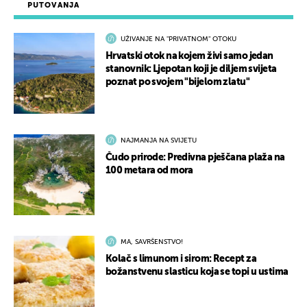
PUTOVANJA
UŽIVANJE NA "PRIVATNOM" OTOKU
Hrvatski otok na kojem živi samo jedan
stanovnik: Ljepotan koji je diljem svijeta
poznat po svojem "bijelom zlatu"
NAJMANJA NA SVIJETU
Čudo prirode: Predivna pješčana plaža na
100 metara od mora
MA, SAVRŠENSTVO!
Kolač s limunom i sirom: Recept za
božanstvenu slasticu koja se topi u ustima