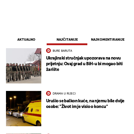
AKTUALNO
NAJČITANIJE
NAJKOMENTIRANIJE
BURE BARUTA
Ukrajinski stručnjak upozorava na novu
prijetnju: Ovaj grad u BiH-u bi mogao biti
žarište
DRAMA U RIJECI
Urušio se balkon kuće, na njemu bile dvije
osobe: "Život im je visio o koncu"