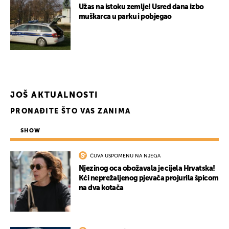
Užas na istoku zemlje! Usred dana izbo
muškarca u parku i pobjegao
JOŠ AKTUALNOSTI
PRONAĐITE ŠTO VAS ZANIMA
SHOW
ČUVA USPOMENU NA NJEGA
Njezinog oca obožavala je cijela Hrvatska!
Kći neprežaljenog pjevača projurila špicom
na dva kotača