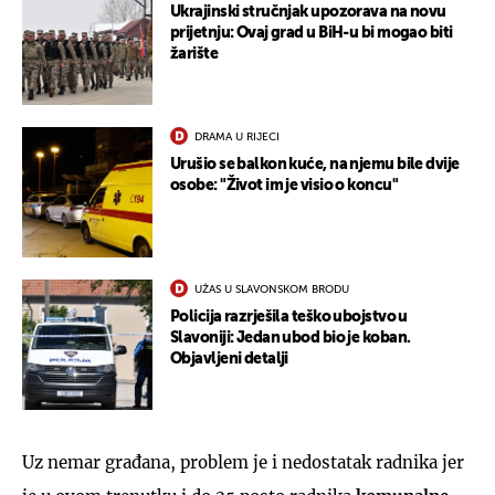
Ukrajinski stručnjak upozorava na novu
prijetnju: Ovaj grad u BiH-u bi mogao biti
žarište
DRAMA U RIJECI
Urušio se balkon kuće, na njemu bile dvije
osobe: "Život im je visio o koncu"
UŽAS U SLAVONSKOM BRODU
Policija razrješila teško ubojstvo u
Slavoniji: Jedan ubod bio je koban.
Objavljeni detalji
Uz nemar građana, problem je i nedostatak radnika jer