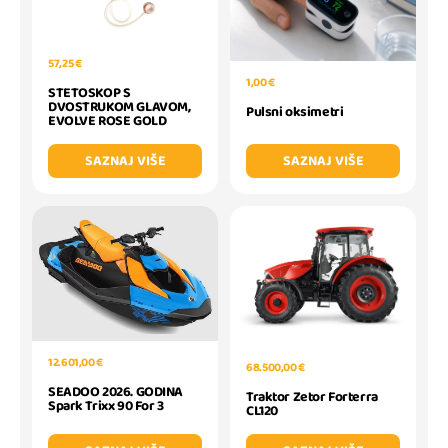
57,25 €
1,00 €
STETOSKOP S
DVOSTRUKOM GLAVOM,
Pulsni oksimetri
EVOLVE ROSE GOLD
SAZNAJ VIŠE
SAZNAJ VIŠE
12.601,00 €
68.500,00 €
SEADOO 2026. GODINA
Traktor Zetor Forterra
Spark Trixx 90 For 3
CL120