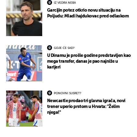
IZ VEDRA NEBA
Garcijin potez otkrio novu situaciju na
Poljudu: Mladi hajdukovac pred odlaskom
GDJE ĆE SAD?
U Dinamu je prošle godine predstavljen kao
mega transfer, danas je pao najniže u
karijeri
PONOVNI SUSRET?
Newcastle prodao tri glavna igrača, novi
trener uperio prstom u Hrvata: "Želim
njega!"