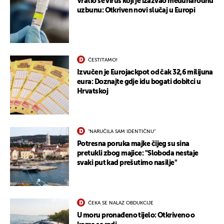
Vratio se virus koji je izazvao međunarodnu
uzbunu: Otkriven novi slučaj u Europi
ČESTITAMO!
Izvučen je Eurojackpot od čak 32,6 milijuna
eura: Doznajte gdje idu bogati dobitci u
Hrvatskoj
"NARUČILA SAM IDENTIČNU"
Potresna poruka majke čijeg su sina
pretukli zbog majice: "Sloboda nestaje
svaki put kad prešutimo nasilje"
ČEKA SE NALAZ OBDUKCIJE
U moru pronađeno tijelo: Otkriveno o