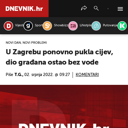
Vijesti
Sport
Showbizz
Lifestyle
Putovanja
PRETRAŽITE VIJESTI
NOVI DAN, NOVI PROBLEMI
U Zagrebu ponovno pukla cijev,
dio građana ostao bez vode
Piše
T.G.,
02. srpnja 2022. @ 09:27
KOMENTARI