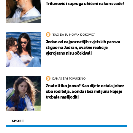
Trifunović i supruga uhićeni nakon svađe!
"KAO DA SU NOVAK ĐOKOVIĆ"
Jedan od najpoznatijih svjetskih parova
stigao na Jadran, ovakve reakcije
vjerojatno nisu očekivali
DANAS ŽIVI POVUČENO
Znate li tko je ovo? Kao dijete ostala je bez
oba roditelja, a onda i bez milijuna koje je
trebala naslijediti
SPORT