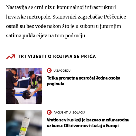
Nastavlja se crni niz u komunalnoj infrastrukturi
hrvatske metropole. Stanovnici zagrebačke Peščenice
ostali su bez vode
nakon što je u subotu u jutarnjim
satima
pukla cijev
na tom području.
TRI VIJESTI O KOJIMA SE PRIČA
U ZAGORJU
Teška prometna nesreća! Jedna osoba
poginula
PACIJENT U IZOLACIJI
Vratio se virus koji je izazvao međunarodnu
uzbunu: Otkriven novi slučaj u Europi