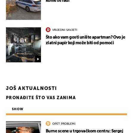
kome se radi
VRIJEDNI SAVJETI
Što ako vam gosti unište apartman? Ovo je
zlatni papir koji može biti od pomoći
JOŠ AKTUALNOSTI
UKLJUČITE NOTIFIKACIJE
PRONAĐITE ŠTO VAS ZANIMA
SHOW
OPET PROBLEMI
Burne scene u trgovačkom centru: Sergej