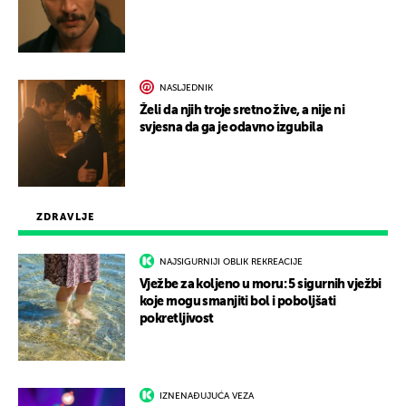
NASLJEDNIK
Želi da njih troje sretno žive, a nije ni
svjesna da ga je odavno izgubila
ZDRAVLJE
NAJSIGURNIJI OBLIK REKREACIJE
Vježbe za koljeno u moru: 5 sigurnih vježbi
koje mogu smanjiti bol i poboljšati
pokretljivost
IZNENAĐUJUĆA VEZA