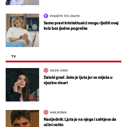
POKAŽITE ŠTO ZNATE!
Samo pravi intelektualci mogu riješiti ovaj
kviz bez ijedne pogreške
TV
DALEKI GRAD
Daleki grad: Jako je ljuta jer se miješa u
njezine stvari
NASLJEDNIK
Nasljednik: Ljuta je na njega i zahtjeva da
učini nešto