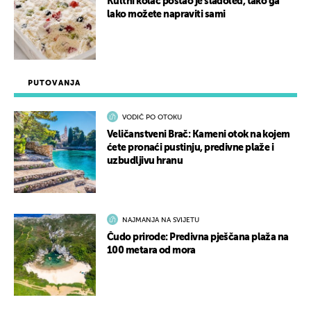
Kultni kolač postao je sladoled, tako ga
lako možete napraviti sami
PUTOVANJA
VODIČ PO OTOKU
Veličanstveni Brač: Kameni otok na kojem
ćete pronaći pustinju, predivne plaže i
uzbudljivu hranu
NAJMANJA NA SVIJETU
Čudo prirode: Predivna pješčana plaža na
100 metara od mora