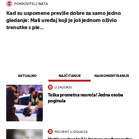
POKROVITELJ WATA
Kad su uspomene previše dobre za samo jedno
gledanje: Mali uređaj koji je još jednom oživio
trenutke s ple...
AKTUALNO
NAJČITANIJE
NAJKOMENTIRANIJE
U ZAGORJU
Teška prometna nesreća! Jedna osoba
poginula
PACIJENT U IZOLACIJI