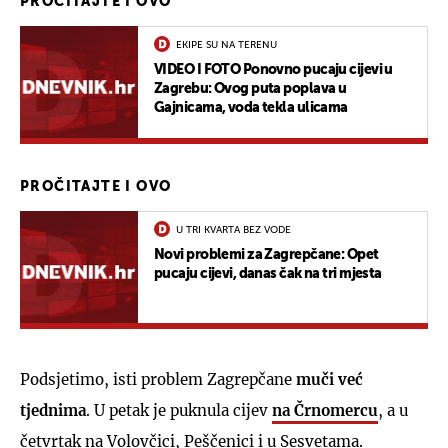
PROČITAJTE I OVO
EKIPE SU NA TERENU
VIDEO I FOTO Ponovno pucaju cijevi u
Zagrebu: Ovog puta poplava u
Gajnicama, voda tekla ulicama
PROČITAJTE I OVO
U TRI KVARTA BEZ VODE
Novi problemi za Zagrepčane: Opet
pucaju cijevi, danas čak na tri mjesta
Podsjetimo, isti problem Zagrepčane
muči već
tjednima
. U petak je puknula cijev
na Črnomercu
, a u
četvrtak na Volovčici, Peščenici i u Sesvetama.