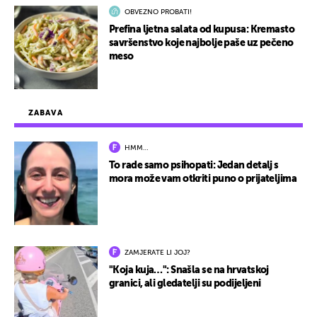
OBVEZNO PROBATI!
Prefina ljetna salata od kupusa: Kremasto
savršenstvo koje najbolje paše uz pečeno
meso
ZABAVA
HMM…
To rade samo psihopati: Jedan detalj s
mora može vam otkriti puno o prijateljima
ZAMJERATE LI JOJ?
"Koja kuja…": Snašla se na hrvatskoj
granici, ali gledatelji su podijeljeni