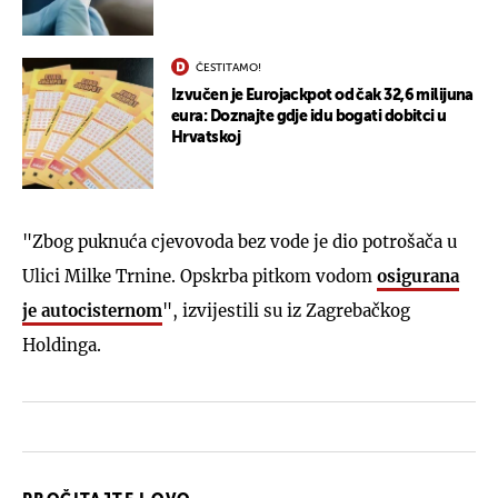
ČESTITAMO!
Izvučen je Eurojackpot od čak 32,6 milijuna
eura: Doznajte gdje idu bogati dobitci u
Hrvatskoj
"Zbog puknuća cjevovoda bez vode je dio potrošača u
Ulici Milke Trnine. Opskrba pitkom vodom
osigurana
je autocisternom
", izvijestili su iz Zagrebačkog
Holdinga.