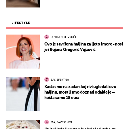
LIFESTYLE
U NOJ NIJE VRUĆE
Ovo je savršena haljina za ljeto i more - nosi
je i Bojana Gregorić Vejzović
BAŠ EFEKTNA
Kada smo na zadarskoj rivi ugledali ovu
haljinu, morali smo doznati odakle je –
košta samo 18 eura
MA, SAVRŠENO!