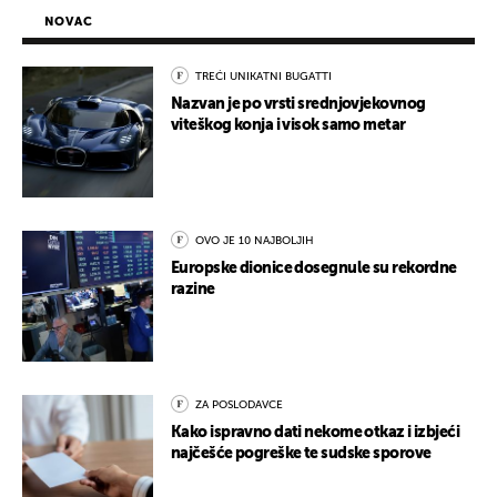
NOVAC
TREĆI UNIKATNI BUGATTI
Nazvan je po vrsti srednjovjekovnog
viteškog konja i visok samo metar
OVO JE 10 NAJBOLJIH
Europske dionice dosegnule su rekordne
razine
ZA POSLODAVCE
Kako ispravno dati nekome otkaz i izbjeći
najčešće pogreške te sudske sporove