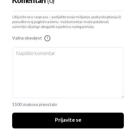
Komentari
(0)
Uključite se u raspravu – podijelite svoje mišljenje, postavite pitanja ili
ponudite svoj pogled na temu. Vaš komentar može potaknuti
zanimljiv dijalog i obogatiti zajednicu našeg portala.
Važna obavijest
!
1500 znakova preostalo
Prijavite se