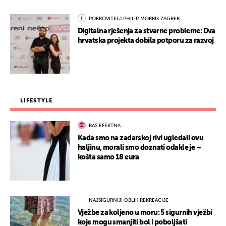
POKROVITELJ PHILIP MORRIS ZAGREB
Digitalna rješenja za stvarne probleme: Dva
hrvatska projekta dobila potporu za razvoj
LIFESTYLE
BAŠ EFEKTNA
Kada smo na zadarskoj rivi ugledali ovu
haljinu, morali smo doznati odakle je –
košta samo 18 eura
NAJSIGURNIJI OBLIK REKREACIJE
Vježbe za koljeno u moru: 5 sigurnih vježbi
koje mogu smanjiti bol i poboljšati