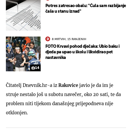
Potres zatresao obalu: "Čula sam razbijanje
čaša u stanu iznad"
8 MRTVIH, 15 RANJENIH
FOTO Krvavi pohod dječaka: Ubio baku i
djeda pa upao u školu i likvidirao pet
nastavnika
14
Čitatelj Dnevnik.hr-a iz
Rakovice
javio je da im je
struje nestalo još u subotu navečer, oko 20 sati, te da
problem niti tijekom današnjeg prijepodneva nije
otklonjen.