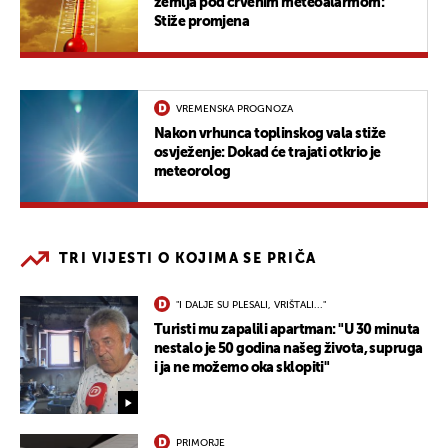
zemlja pod crvenim meteoalarmom:
Stiže promjena
VREMENSKA PROGNOZA
Nakon vrhunca toplinskog vala stiže
osvježenje: Dokad će trajati otkrio je
meteorolog
TRI VIJESTI O KOJIMA SE PRIČA
"I DALJE SU PLESALI, VRIŠTALI..."
Turisti mu zapalili apartman: "U 30 minuta
nestalo je 50 godina našeg života, supruga
i ja ne možemo oka sklopiti"
PRIMORJE