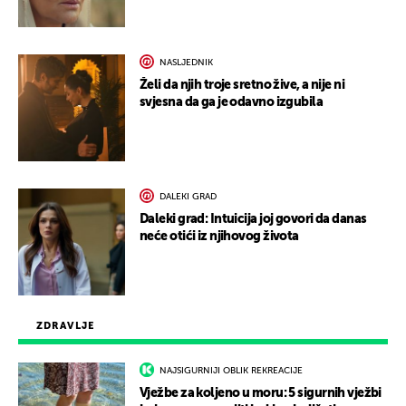
NASLJEDNIK
Želi da njih troje sretno žive, a nije ni
svjesna da ga je odavno izgubila
DALEKI GRAD
Daleki grad: Intuicija joj govori da danas
neće otići iz njihovog života
ZDRAVLJE
NAJSIGURNIJI OBLIK REKREACIJE
Vježbe za koljeno u moru: 5 sigurnih vježbi