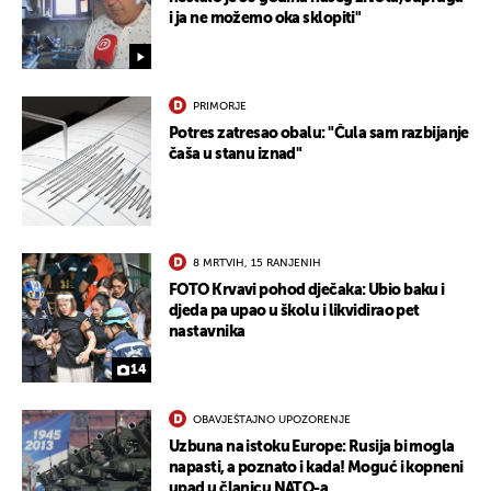
i ja ne možemo oka sklopiti"
PRIMORJE
Potres zatresao obalu: "Čula sam razbijanje
čaša u stanu iznad"
8 MRTVIH, 15 RANJENIH
FOTO Krvavi pohod dječaka: Ubio baku i
djeda pa upao u školu i likvidirao pet
nastavnika
14
OBAVJEŠTAJNO UPOZORENJE
Uzbuna na istoku Europe: Rusija bi mogla
napasti, a poznato i kada! Moguć i kopneni
UKLJUČITE NOTIFIKACIJE
upad u članicu NATO-a