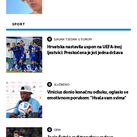
SPORT
SJAJAN TJEDAN U EUROPI
Hrvatska nastavila uspon na UEFA-inoj
ljestvici: Preskočena je još jedna država
SLUŽBENO
Vinicius donio konačnu odluku, oglasio se
emotivnom porukom: "Hvala vam svima"
OPA!