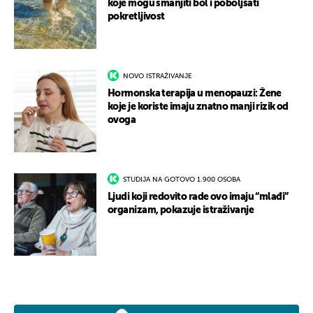
koje mogu smanjiti bol i poboljšati
pokretljivost
NOVO ISTRAŽIVANJE
Hormonska terapija u menopauzi: Žene
koje je koriste imaju znatno manji rizik od
ovoga
STUDIJA NA GOTOVO 1.900 OSOBA
Ljudi koji redovito rade ovo imaju “mlađi”
organizam, pokazuje istraživanje