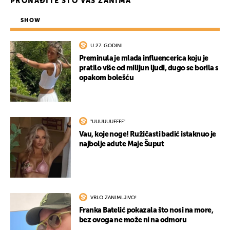
PRONAĐITE ŠTO VAS ZANIMA
SHOW
U 27. GODINI
Preminula je mlada influencerica koju je
pratilo više od milijun ljudi, dugo se borila s
opakom bolešću
"UUUUUUFFFF"
Vau, koje noge! Ružičasti badić istaknuo je
najbolje adute Maje Šuput
VRLO ZANIMLJIVO!
Franka Batelić pokazala što nosi na more,
bez ovoga ne može ni na odmoru