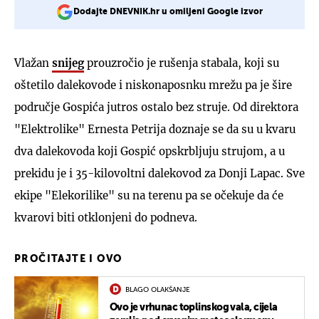
Dodajte DNEVNIK.hr u omiljeni Google izvor
Vlažan
snijeg
prouzročio je rušenja stabala, koji su
oštetilo dalekovode i niskonaposnku mrežu pa je šire
područje Gospića jutros ostalo bez struje. Od direktora
"Elektrolike" Ernesta Petrija doznaje se da su u kvaru
dva dalekovoda koji Gospić opskrbljuju strujom, a u
prekidu je i 35-kilovoltni dalekovod za Donji Lapac. Sve
ekipe "Elekorilike" su na terenu pa se očekuje da će
kvarovi biti otklonjeni do podneva.
PROČITAJTE I OVO
BLAGO OLAKŠANJE
Ovo je vrhunac toplinskog vala, cijela