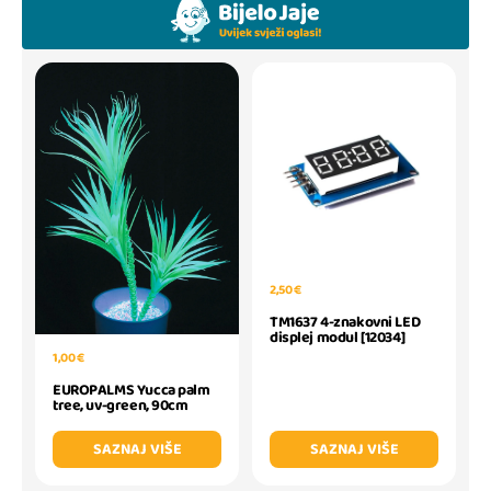
2,50 €
TM1637 4-znakovni LED
displej modul [12034]
1,00 €
EUROPALMS Yucca palm
tree, uv-green, 90cm
SAZNAJ VIŠE
SAZNAJ VIŠE