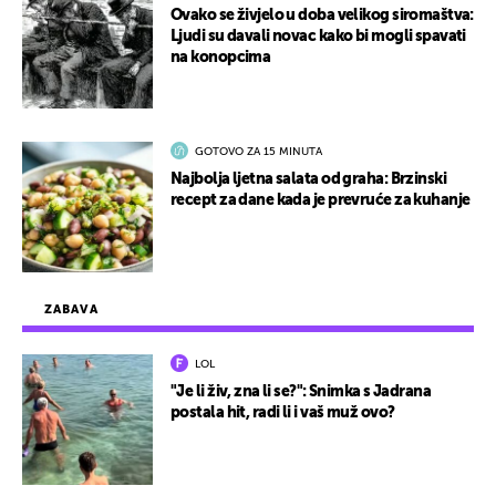
Ovako se živjelo u doba velikog siromaštva:
Ljudi su davali novac kako bi mogli spavati
na konopcima
GOTOVO ZA 15 MINUTA
Najbolja ljetna salata od graha: Brzinski
recept za dane kada je prevruće za kuhanje
ZABAVA
LOL
"Je li živ, zna li se?": Snimka s Jadrana
postala hit, radi li i vaš muž ovo?