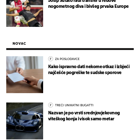
Josip Šutalo radi transfer u redove
nogometnog diva i bivšeg prvaka Europe
NOVAC
ZA POSLODAVCE
Kako ispravno dati nekome otkaz i izbjeći
najčešće pogreške te sudske sporove
TREĆI UNIKATNI BUGATTI
Nazvan je po vrsti srednjovjekovnog
viteškog konja i visok samo metar