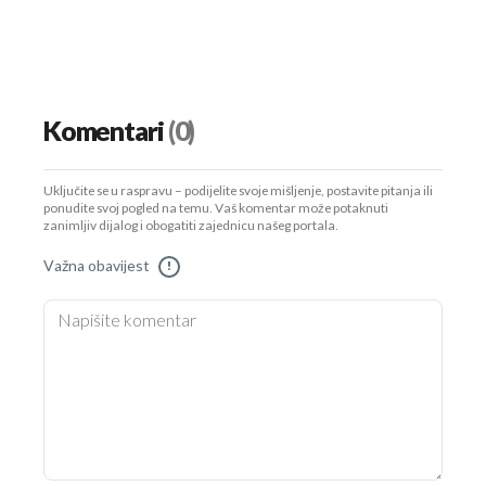
Komentari
(0)
Uključite se u raspravu – podijelite svoje mišljenje, postavite pitanja ili
ponudite svoj pogled na temu. Vaš komentar može potaknuti
zanimljiv dijalog i obogatiti zajednicu našeg portala.
Važna obavijest
!