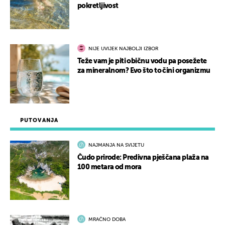
pokretljivost
NIJE UVIJEK NAJBOLJI IZBOR
Teže vam je piti običnu vodu pa posežete
za mineralnom? Evo što to čini organizmu
PUTOVANJA
NAJMANJA NA SVIJETU
Čudo prirode: Predivna pješčana plaža na
100 metara od mora
MRAČNO DOBA