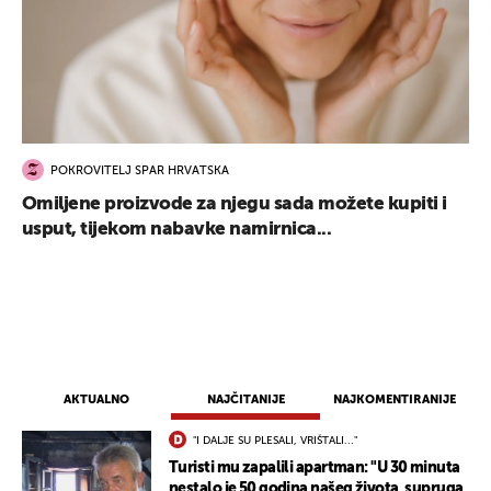
POKROVITELJ SPAR HRVATSKA
Omiljene proizvode za njegu sada možete kupiti i
usput, tijekom nabavke namirnica...
AKTUALNO
NAJČITANIJE
NAJKOMENTIRANIJE
"I DALJE SU PLESALI, VRIŠTALI..."
Turisti mu zapalili apartman: "U 30 minuta
nestalo je 50 godina našeg života, supruga