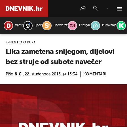
Vijesti
Sport
Showbizz
Lifestyle
Putovanja
PRETRAŽITE VIJESTI
SNIJEG I JAKA BURA
Lika zametena snijegom, dijelovi
bez struje od subote navečer
Piše
N.C.,
22. studenoga 2015. @ 13:34
KOMENTARI