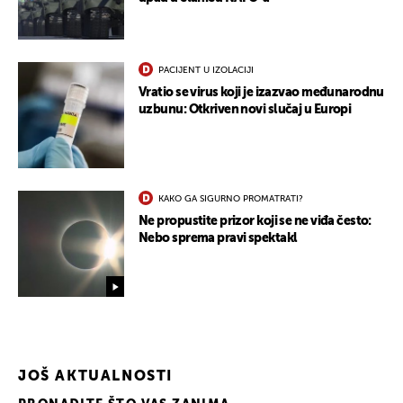
PACIJENT U IZOLACIJI
Vratio se virus koji je izazvao međunarodnu
uzbunu: Otkriven novi slučaj u Europi
KAKO GA SIGURNO PROMATRATI?
Ne propustite prizor koji se ne viđa često:
Nebo sprema pravi spektakl
JOŠ AKTUALNOSTI