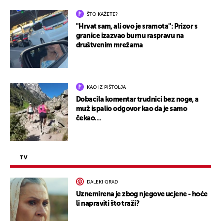
ŠTO KAŽETE?
"Hrvat sam, ali ovo je sramota": Prizor s
granice izazvao burnu raspravu na
društvenim mrežama
KAO IZ PIŠTOLJA
Dobacila komentar trudnici bez noge, a
muž ispalio odgovor kao da je samo
čekao…
TV
DALEKI GRAD
Uznemirena je zbog njegove ucjene - hoće
li napraviti što traži?