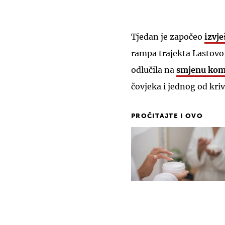
Tjedan je započeo
izvje
rampa trajekta Lastovo 
odlučila na
smjenu komp
čovjeka i jednog od kri
PROČITAJTE I OVO