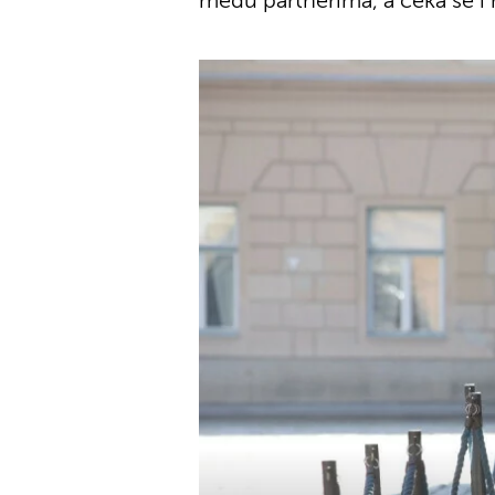
među partnerima, a čeka se i 