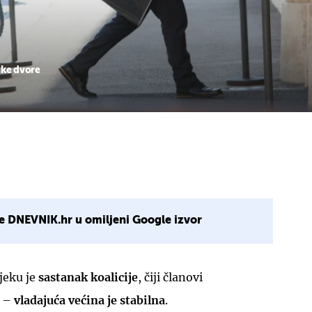
ske dvore
e DNEVNIK.hr u omiljeni Google izvor
jeku je
sastanak koalicije
, čiji članovi
u –
vladajuća većina je stabilna
.