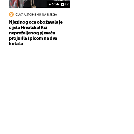
3:36
22
ČUVA USPOMENU NA NJEGA
Njezinog oca obožavala je
cijela Hrvatska! Kći
neprežaljenog pjevača
projurila špicom na dva
kotača