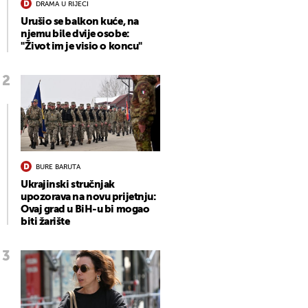
DRAMA U RIJECI
Urušio se balkon kuće, na
njemu bile dvije osobe:
"Život im je visio o koncu"
BURE BARUTA
Ukrajinski stručnjak
upozorava na novu prijetnju:
Ovaj grad u BiH-u bi mogao
biti žarište