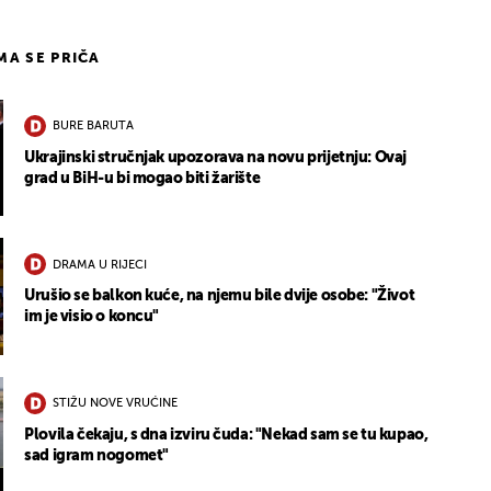
IMA SE PRIČA
BURE BARUTA
Ukrajinski stručnjak upozorava na novu prijetnju: Ovaj
grad u BiH-u bi mogao biti žarište
DRAMA U RIJECI
Urušio se balkon kuće, na njemu bile dvije osobe: "Život
im je visio o koncu"
STIŽU NOVE VRUĆINE
Plovila čekaju, s dna izviru čuda: "Nekad sam se tu kupao,
sad igram nogomet"