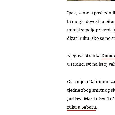
Ipak, samo u posljednji
bi mogle dovesti u pita
ministra poljoprivrede i
dizati ruku, ako se ne 
Njegova stranka
Domovi
u stranci svi na istoj val
Glasanje o Dabrinom z
tjedna zbog smrtnog sl
Juričev-Martinčev
. Te
ruku u Saboru
.