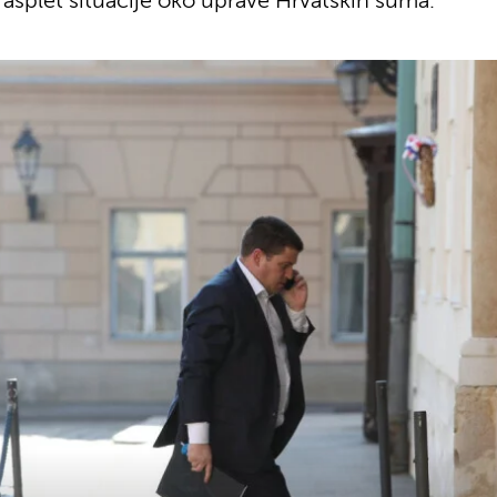
rasplet situacije oko uprave Hrvatskih šuma.