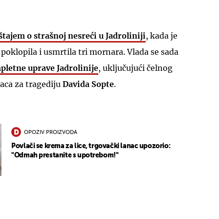
štajem o strašnoj nesreći u Jadroliniji
, kada je
poklopila i usmrtila tri mornara. Vlada se sada
letne uprave Jadrolinije
, uključujući čelnog
UKLJUČITE NOTIFIKACIJE
vaca za tragediju
Davida Sopte
.
OPOZIV PROIZVODA
Povlači se krema za lice, trgovački lanac upozorio:
"Odmah prestanite s upotrebom!"