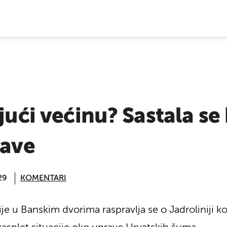
E VIJESTI
jući većinu? Sastala se 
jave
29
KOMENTARI
je u Banskim dvorima raspravlja se o Jadroliniji k