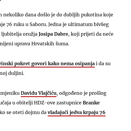
h nekoliko dana došlo je do dubljih pukotina koje
nje 76 ruku u Saboru. Jedna je ultimatum bivšeg
 ljubitelja oružja
Josipa Dabre
, koji prijeti da neće
smijeni uprava Hrvatskih šuma.
nski pokret govori kako nema osipanja
i da su
noj duljini.
amjeniku
Davidu Vlajčiću
, odgođeno je prošlog
učaja u obitelji HDZ-ove zastupnice
Branke
ško se oteti dojmu da
vladajući jedva krpaju 76