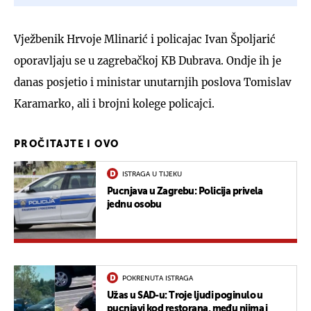
Vježbenik Hrvoje Mlinarić i policajac Ivan Špoljarić
oporavljaju se u zagrebačkoj KB Dubrava. Ondje ih je
danas posjetio i ministar unutarnjih poslova Tomislav
Karamarko, ali i brojni kolege policajci.
PROČITAJTE I OVO
ISTRAGA U TIJEKU
Pucnjava u Zagrebu: Policija privela
jednu osobu
POKRENUTA ISTRAGA
Užas u SAD-u: Troje ljudi poginulo u
pucnjavi kod restorana, među njima i