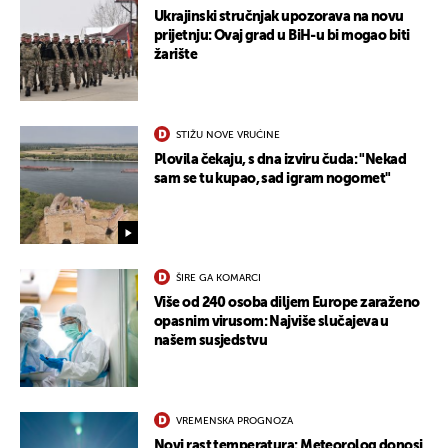
Ukrajinski stručnjak upozorava na novu
prijetnju: Ovaj grad u BiH-u bi mogao biti
žarište
STIŽU NOVE VRUĆINE
Plovila čekaju, s dna izviru čuda: "Nekad
sam se tu kupao, sad igram nogomet"
ŠIRE GA KOMARCI
Više od 240 osoba diljem Europe zaraženo
opasnim virusom: Najviše slučajeva u
našem susjedstvu
VREMENSKA PROGNOZA
Novi rast temperatura: Meteorolog donosi