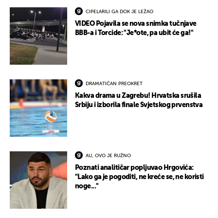
CIPELARILI GA DOK JE LEŽAO
VIDEO Pojavila se nova snimka tučnjave
BBB-a i Torcide: "Je*ote, pa ubit će ga!"
DRAMATIČAN PREOKRET
Kakva drama u Zagrebu! Hrvatska srušila
Srbiju i izborila finale Svjetskog prvenstva
AU, OVO JE RUŽNO
Poznati analitičar popljuvao Hrgovića:
"Lako ga je pogoditi, ne kreće se, ne koristi
noge..."