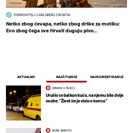
POKROVITELJ CARLSBERG CROATIA
Netko zbog ćevapa, netko zbog drške za motiku:
Evo zbog čega sve Hrvati duguju pivo...
AKTUALNO
NAJČITANIJE
NAJKOMENTIRANIJE
DRAMA U RIJECI
Urušio se balkon kuće, na njemu bile dvije
osobe: "Život im je visio o koncu"
BURE BARUTA