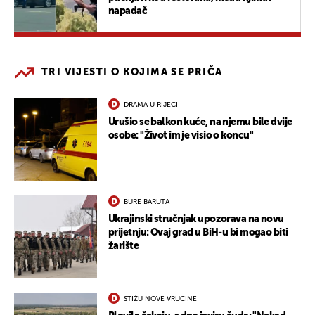
napadač
TRI VIJESTI O KOJIMA SE PRIČA
DRAMA U RIJECI
Urušio se balkon kuće, na njemu bile dvije
osobe: "Život im je visio o koncu"
BURE BARUTA
Ukrajinski stručnjak upozorava na novu
prijetnju: Ovaj grad u BiH-u bi mogao biti
žarište
STIŽU NOVE VRUĆINE