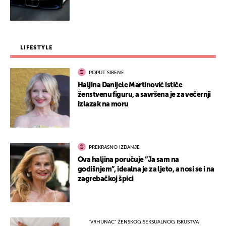
LIFESTYLE
POPUT SIRENE
Haljina Danijele Martinović ističe
ženstvenu figuru, a savršena je za večernji
izlazak na moru
PREKRASNO IZDANJE
Ova haljina poručuje “Ja sam na
godišnjem”, idealna je za ljeto, a nosi se i na
zagrebačkoj špici
"VRHUNAC" ŽENSKOG SEKSUALNOG ISKUSTVA