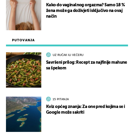
Kako do vaginalnog orgazma? Samo 18 %
žena može ga doživjeti isključivo na ovaj
način
PUTOVANJA
UZ RUČAK ILI VEČERU
Savršeni prilog: Recept za najfinije mahune
sa špekom
15 PITANJA
Kviz općeg znanja: Za one pred kojima se i
Google može sakriti