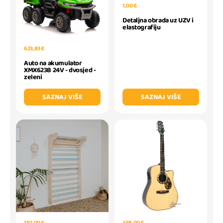
1,00 €
Detaljna obrada uz UZV i
elastografiju
623,83 €
Auto na akumulator
XMX623B 24V - dvosjed -
zeleni
SAZNAJ VIŠE
SAZNAJ VIŠE
192,00 €
458,00 €