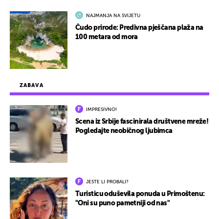
NAJMANJA NA SVIJETU
Čudo prirode: Predivna pješčana plaža na
100 metara od mora
ZABAVA
IMPRESIVNO!
Scena iz Srbije fascinirala društvene mreže!
Pogledajte neobičnog ljubimca
JESTE LI PROBALI?
Turisticu oduševila ponuda u Primoštenu:
"Oni su puno pametniji od nas"