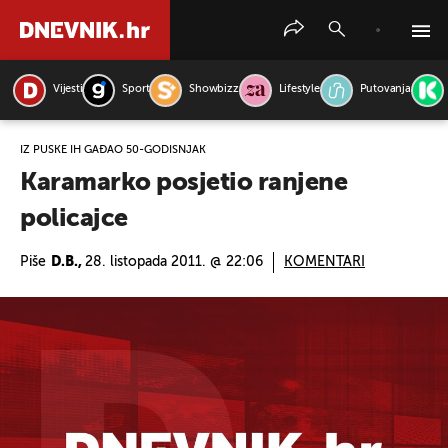
Vijesti
Sport
Showbizz
Lifestyle
Putovanja
PRETRAŽITE VIJESTI
IZ PUŠKE IH GAĐAO 50-GODIŠNJAK
Karamarko posjetio ranjene
policajce
Piše
D.B.,
28. listopada 2011. @ 22:06
KOMENTARI