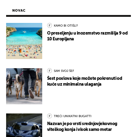
NOVAC
KAMO BI OTIŠLI?
O preseljenju u inozemstvo razmišlja 9 od
10 Europljana
SAM SVOJ ŠEF
Šest poslova koje možete pokrenuti od
kuće uz minimalna ulaganja
TREĆI UNIKATNI BUGATTI
Nazvan je po vrsti srednjovjekovnog
viteškog konja i visok samo metar