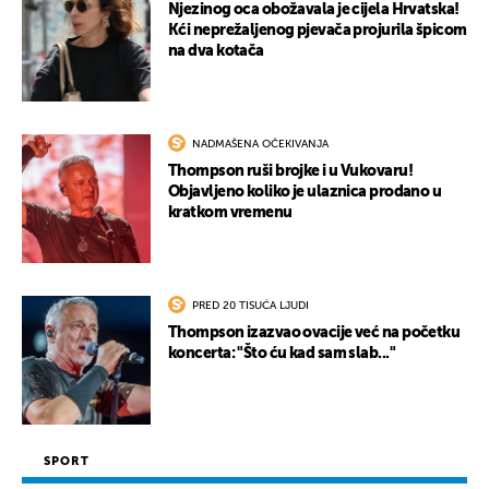
Njezinog oca obožavala je cijela Hrvatska!
Kći neprežaljenog pjevača projurila špicom
na dva kotača
UKLJUČITE NOTIFIKACIJE
NADMAŠENA OČEKIVANJA
Thompson ruši brojke i u Vukovaru!
Objavljeno koliko je ulaznica prodano u
kratkom vremenu
PRED 20 TISUĆA LJUDI
Thompson izazvao ovacije već na početku
koncerta: "Što ću kad sam slab..."
SPORT