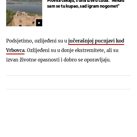
Plovila čekaju, s dna izviru čuda: "Nekad
sam se tu kupao, sad igram nogomet"
Podsjetimo, ozlijeđeni su u
jučerašnjoj pucnjavi kod
Vrbovca
. Ozlijeđeni su u donje ekstremitete, ali su
izvan životne opasnosti i dobro se oporavljaju.