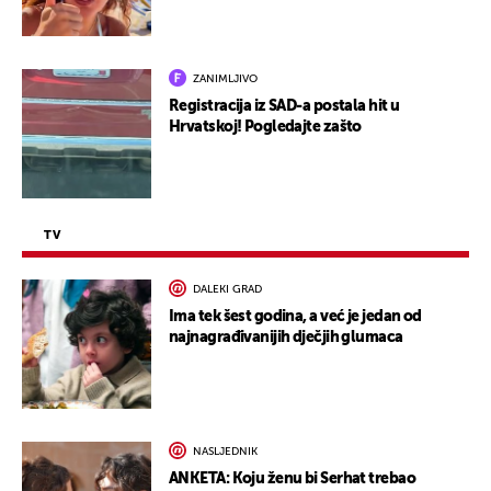
ZANIMLJIVO
Registracija iz SAD-a postala hit u
Hrvatskoj! Pogledajte zašto
TV
DALEKI GRAD
Ima tek šest godina, a već je jedan od
najnagrađivanijih dječjih glumaca
NASLJEDNIK
ANKETA: Koju ženu bi Serhat trebao