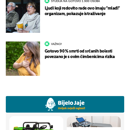
STUDIJA NA GOTOVO 1.900 OSOBA
Ljudi koji redovito rade ovo imaju “mlađi”
organizam, pokazuje istraživanje
VAŽNO!
Gotovo 90 % smrti od srčanih bolesti
povezano je s ovim čimbenicima rizika