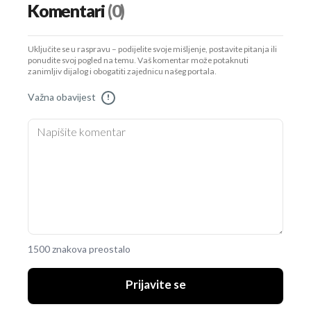
Komentari
(0)
Uključite se u raspravu – podijelite svoje mišljenje, postavite pitanja ili
ponudite svoj pogled na temu. Vaš komentar može potaknuti
zanimljiv dijalog i obogatiti zajednicu našeg portala.
Važna obavijest
!
1500 znakova preostalo
Prijavite se