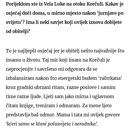
Porijeklom ste iz Vela Luke na otoku Korčuli. Kakav je
osjećaj doći doma, u mirno mjesto nakon 'jurnjave po
svijetu'? Ima li neki savjet koji uvijek iznova dobijete
od obitelji?
To je najljepši osjećaj jer je obitelj nešto najvažnije što
imamo u životu. Taj mir koji imam na Korčuli je
neprocjenjiv i savršeno mi odgovara da se
izbalansiram nakon što energetski budem 'raštrkana'
kroz gradski ubrzani ritam, razne poslove i samim
time razne ljude. Ljeti sam jako mirna i uglavnom
čitam knjige, treniram i odmaram. Za mene ljeto
predstavlja baš odmor. Mama i tata mi uvijek govore
'kćeri samo se kloni polusvijeta i neradnika'.