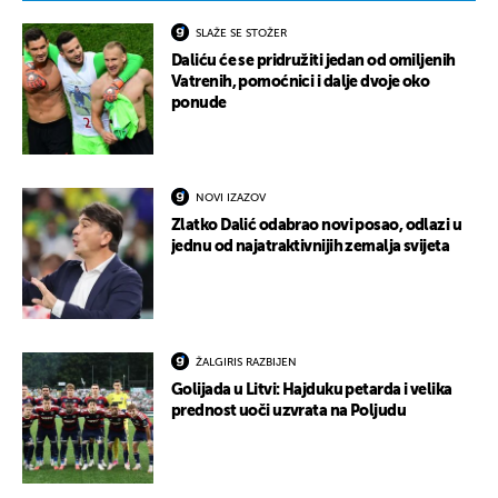
SLAŽE SE STOŽER
Daliću će se pridružiti jedan od omiljenih
Vatrenih, pomoćnici i dalje dvoje oko
ponude
NOVI IZAZOV
Zlatko Dalić odabrao novi posao, odlazi u
jednu od najatraktivnijih zemalja svijeta
ŽALGIRIS RAZBIJEN
Golijada u Litvi: Hajduku petarda i velika
prednost uoči uzvrata na Poljudu