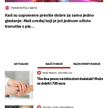
POKROVITELJ WATA
Kad su uspomene previše dobre za samo jedno
gledanje: Mali uređaj koji je još jednom oživio
trenutke s ple...
AKTUALNO
NAJČITANIJE
NAJKOMENTIRANIJE
IMAŠ PRAVO, OSTVARI GA!
Tko ima pravo na inkluzivni dodatak? Može
se dobiti i 720 eura
STIGAO I ŠOK S BOOKINGA