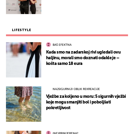
LIFESTYLE
BAŠ EFEKTNA
Kada smo na zadarskoj rivi ugledali ovu
haljinu, morali smo doznati odakle je –
košta samo 18 eura
NAJSIGURNIJI OBLIK REKREACIJE
Vježbe za koljeno u moru: 5 sigurnih vježbi
koje mogu smanjiti bol i poboljšati
pokretljivost
(NE)PRIMJERENA?