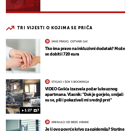
TRI VIJESTI O KOJIMA SE PRIČA
IMAŠ PRAVO, OSTVARI GA!
Tko ima pravo na inkluzivni dodatak? Može
se dobiti i 720 eura
STIGAO I ŠOK S BOOKINGA
VIDEO Gošća izazvala požar luksuznog
apartmana. Vlasnik: "Dok je gorjelo, smijali
su se, pili i pokazivali mi srednji prst"
1:27
7
KRENULO OD BRZE HRANE
Je li ovo povrće krivo za epidemiju? Stotine