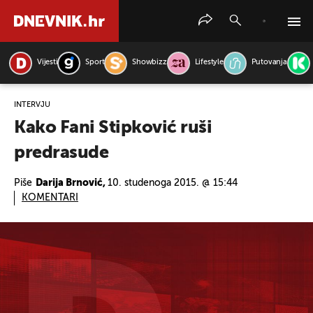
Vijesti
Sport
Showbizz
Lifestyle
Putovanja
PRETRAŽITE VIJESTI
INTERVJU
Kako Fani Stipković ruši
predrasude
Piše
Darija Brnović,
10. studenoga 2015. @ 15:44
KOMENTARI