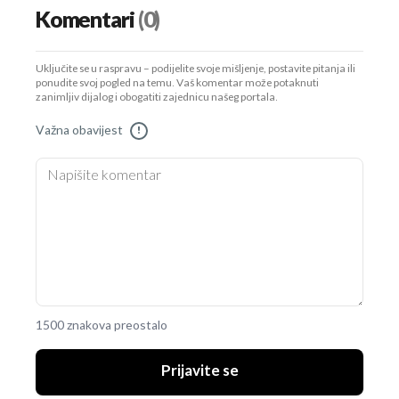
Komentari
(0)
Uključite se u raspravu – podijelite svoje mišljenje, postavite pitanja ili
ponudite svoj pogled na temu. Vaš komentar može potaknuti
zanimljiv dijalog i obogatiti zajednicu našeg portala.
Važna obavijest
!
1500 znakova preostalo
Prijavite se