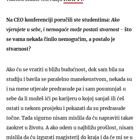
Na CEO konferenciji poručili ste studentima:
Ako
vjerujete u sebe, i nemoguće može postati stvarnost
- što
se vama nekada činilo nemogućim, a postalo je
stvarnost?
Ako ću se vratiti u bližu budućnost, dok sam bila na
studiju i bavila se paralelno manekenstvom, nekada su
i na mene utjecale predrasude pa i sam posumnjaš u
sebe da li možeš ići po karijeru o kojoj sanjaš ili ćeš
ostati u nekom prosjeku i pokazati da su predrasude
točne. Tada sigurno nisam mislila da ću napraviti takav
zaokret u životu. A ako odem u najbližu prošlost, nisam
mislila da ću izgurati magisterij do kraja i da će mi se u