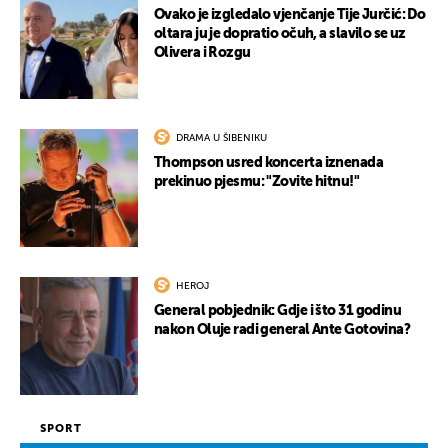
Ovako je izgledalo vjenčanje Tije Jurčić: Do
oltara ju je dopratio očuh, a slavilo se uz
Olivera i Rozgu
DRAMA U ŠIBENIKU
Thompson usred koncerta iznenada
prekinuo pjesmu: "Zovite hitnu!"
HEROJ
General pobjednik: Gdje i što 31 godinu
nakon Oluje radi general Ante Gotovina?
SPORT