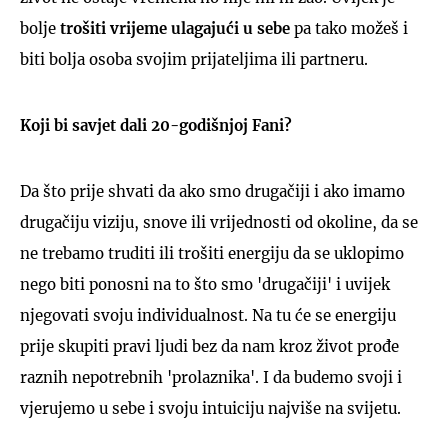
bolje
trošiti vrijeme ulagajući u sebe
pa tako možeš i
biti bolja osoba svojim prijateljima ili partneru.
Koji bi savjet dali 20-godišnjoj Fani?
UKLJUČITE NOTIFIKACIJE
Da što prije shvati da ako smo drugačiji i ako imamo
drugačiju viziju, snove ili vrijednosti od okoline, da se
ne trebamo truditi ili trošiti energiju da se uklopimo
nego biti ponosni na to što smo 'drugačiji' i uvijek
njegovati svoju individualnost. Na tu će se energiju
prije skupiti pravi ljudi bez da nam kroz život prođe
raznih nepotrebnih 'prolaznika'. I da budemo svoji i
vjerujemo u sebe i svoju intuiciju najviše na svijetu.