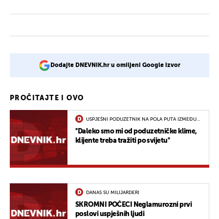
Dodajte DNEVNIK.hr u omiljeni Google izvor
PROČITAJTE I OVO
USPJEŠNI PODUZETNIK NA POLA PUTA IZMEĐU
HRVATSKE I SAD-A
''Daleko smo mi od poduzetničke klime,
klijente treba tražiti po svijetu''
DANAS SU MILIJARDERI
SKROMNI POČECI Neglamurozni prvi
poslovi uspješnih ljudi