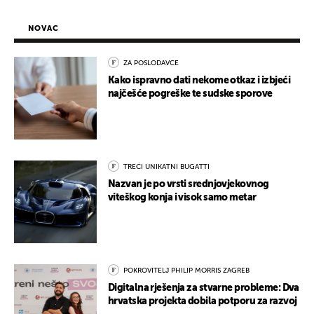
NOVAC
ZA POSLODAVCE
Kako ispravno dati nekome otkaz i izbjeći
najčešće pogreške te sudske sporove
TREĆI UNIKATNI BUGATTI
Nazvan je po vrsti srednjovjekovnog
viteškog konja i visok samo metar
POKROVITELJ PHILIP MORRIS ZAGREB
Digitalna rješenja za stvarne probleme: Dva
hrvatska projekta dobila potporu za razvoj