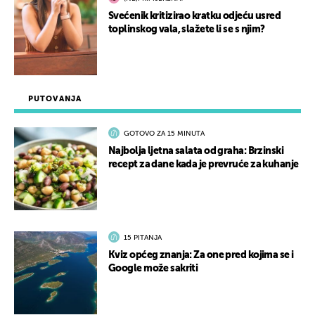
Svećenik kritizirao kratku odjeću usred
toplinskog vala, slažete li se s njim?
PUTOVANJA
GOTOVO ZA 15 MINUTA
Najbolja ljetna salata od graha: Brzinski
recept za dane kada je prevruće za kuhanje
15 PITANJA
Kviz općeg znanja: Za one pred kojima se i
Google može sakriti