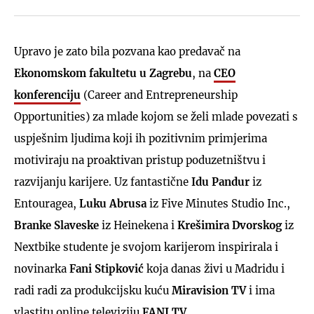
Upravo je zato bila pozvana kao predavač na
Ekonomskom fakultetu u Zagrebu
, na
CEO
konferenciju
(Career and Entrepreneurship
Opportunities) za mlade kojom se želi mlade povezati s
uspješnim ljudima koji ih pozitivnim primjerima
motiviraju na proaktivan pristup poduzetništvu i
razvijanju karijere. Uz fantastične
Idu Pandur
iz
Entouragea,
Luku Abrusa
iz Five Minutes Studio Inc.,
Branke Slaveske
iz Heinekena i
Krešimira Dvorskog
iz
Nextbike studente je svojom karijerom inspirirala i
novinarka
Fani Stipković
koja danas živi u Madridu i
radi radi za produkcijsku kuću
Miravision TV
i ima
vlastitu online televiziju
FANI TV
.