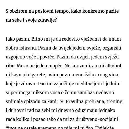
S obzirom na poslovni tempo, kako konkretno pazite
na sebe i svoje zdravlje?
Jako pazim. Bitno mi je da redovito vježbam i da imam
dobru ishranu. Pazim da uvijek jedem svježe, organski
uzgojeno voće i povrće. Pazim da uvijek jedem svježu
ribu. Meso ne jedem uopće. Ne konzumiram ni alkohol
ni kavu ni cigarete, osim povremeno čašu crnog vina
koje je zdravo. Dan mi započinje meditacijom i jednim
super mega miksom voća o čemu sam baš nedavno
snimala epizodu za Fani TV. Pravilna prehrana, trening
i duhovni rad na sebi mi dnevno oduzimaju jednako
rada koliko i posao tako da mi za društveno-socijalni
život ne ostaje vremena no nije mi ni žao. Uvijek je