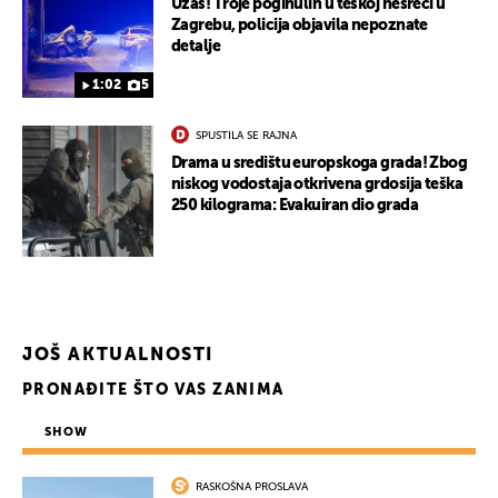
Užas! Troje poginulih u teškoj nesreći u
Zagrebu, policija objavila nepoznate
detalje
1:02
5
SPUSTILA SE RAJNA
Drama u središtu europskoga grada! Zbog
niskog vodostaja otkrivena grdosija teška
250 kilograma: Evakuiran dio grada
JOŠ AKTUALNOSTI
PRONAĐITE ŠTO VAS ZANIMA
SHOW
RASKOŠNA PROSLAVA