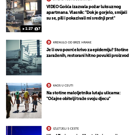
VIDEO Gošća izazvala požar luksuznog
apartmana. Vlasnik: "Dok je gorjelo, smijali
su se, pili i pokazivali mi srednji prst"
1:27
7
KRENULO OD BRZE HRANE
Je li ovo povrće krivo za epidemiju? Stotine
zaraženih, restorani hitno povukli proizvod
KAOS U CEUTI
Na stotine maloljetnika lutaju ulicama:
"Očajne obitelji traže svoju djecu"
IZLETJELI S CESTE