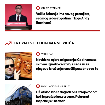
ODLAZI STARMER
Velika Britanija ima novog premijera,
sedmog u deset godina: Tko je Andy
Burnham?
TRI VIJESTI O KOJIMA SE PRIČA
VELIKI PAD
Neviđene mjere osiguranja: Godinama se
skrivao i gradio carstvo, a sada su za
njegovo izručenje naručili posebno vozilo
NOVI INCIDENT NA PRUZI
HŽ otkrio što se dogodilo sa strojovođom
koji je prošao kroz crveno: Pokrenut
inspekcijski nadzor