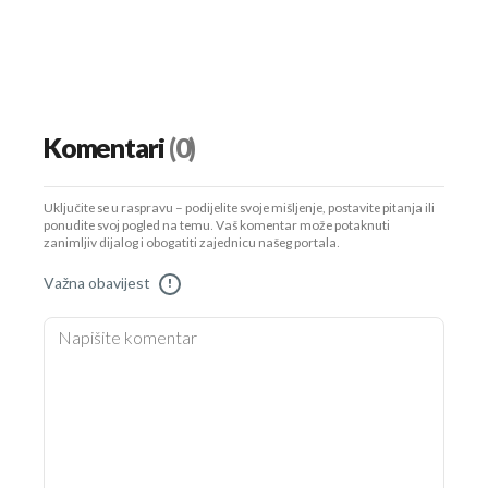
Komentari
(0)
Uključite se u raspravu – podijelite svoje mišljenje, postavite pitanja ili
ponudite svoj pogled na temu. Vaš komentar može potaknuti
zanimljiv dijalog i obogatiti zajednicu našeg portala.
Važna obavijest
!