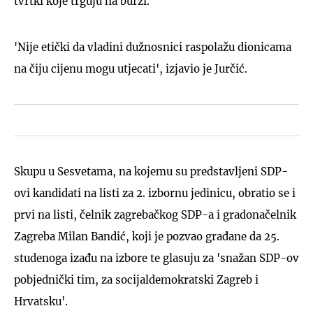
tvrtki koje trguju na burzi.
'Nije etički da vladini dužnosnici raspolažu dionicama
na čiju cijenu mogu utjecati', izjavio je Jurčić.
Skupu u Sesvetama, na kojemu su predstavljeni SDP-
ovi kandidati na listi za 2. izbornu jedinicu, obratio se i
prvi na listi, čelnik zagrebačkog SDP-a i gradonačelnik
Zagreba Milan Bandić, koji je pozvao građane da 25.
studenoga izađu na izbore te glasuju za 'snažan SDP-ov
pobjednički tim, za socijaldemokratski Zagreb i
Hrvatsku'.