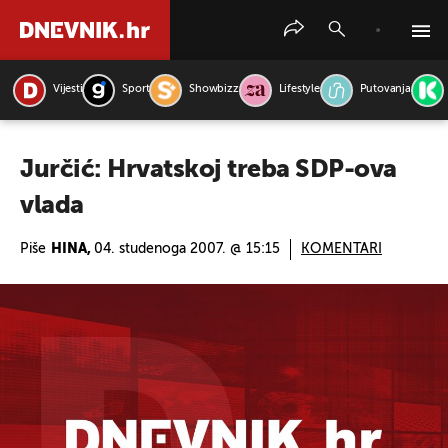
Vijesti
Sport
Showbizz
Lifestyle
Putovanja
PRETRAŽITE VIJESTI
Jurčić: Hrvatskoj treba SDP-ova
vlada
Piše
HINA,
04. studenoga 2007. @ 15:15
KOMENTARI