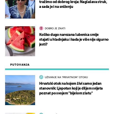
tražimo od dobrog kroja: Naglašava struk,
a sada je i na sniženju
DOBRO JE ZNATI
Koliko dugo narezana lubenica smije
stajati u hladnjaku i kada je više nije sigurno
jesti?
PUTOVANJA
UŽIVANJE NA "PRIVATNOM" OTOKU
Hrvatski otok na kojem živi samo jedan
stanovnik: Ljepotan koji je diljem svijeta
poznat po svojem "bijelom zlatu"