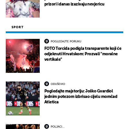
prizori i danas izazivaju nevjericu
SPORT
POGLEDAJTE PORUKU
FOTO Torcida podigla transparente koji će
odjeknuti Hrvatskom: Prozvali "moralne
vertikale"
ODUŠEVIO
Pogledajte majstoriju: Joško Gvardiol
jednim potezom izbrisao cijelu momčad
Atletica
POLJACI...