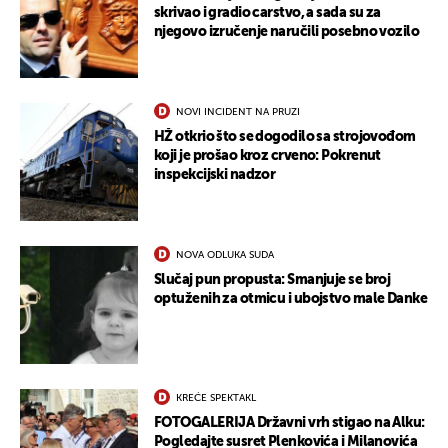
skrivao i gradio carstvo, a sada su za
njegovo izručenje naručili posebno vozilo
NOVI INCIDENT NA PRUZI
HŽ otkrio što se dogodilo sa strojovođom
koji je prošao kroz crveno: Pokrenut
inspekcijski nadzor
NOVA ODLUKA SUDA
Slučaj pun propusta: Smanjuje se broj
optuženih za otmicu i ubojstvo male Danke
KREĆE SPEKTAKL
FOTOGALERIJA Državni vrh stigao na Alku:
Pogledajte susret Plenkovića i Milanovića