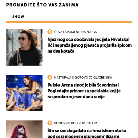
PRONAĐITE ŠTO VAS ZANIMA
SHOW
ČUVA USPOMENU NA NJEGA
Njezinog oca obožavala je cijela Hrvatska!
Kći neprežaljenog pjevača projurila špicom
na dva kotača
NASTUPALA S GOTOVO 70 GLAZBENIKA
Pulska Arena sinoć je bila Severinina!
Pogledajte prizore sa spektakla koji je
rasprodan mjesec dana ranije
PONOVNO POD POVEĆALOM
Što se sve događalo na hrvatskom otoku
pod osramoćenim glumcem? Bizarni