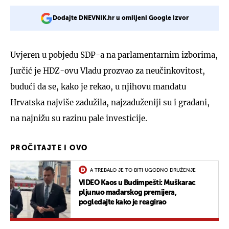
Dodajte DNEVNIK.hr u omiljeni Google izvor
Uvjeren u pobjedu SDP-a na parlamentarnim izborima,
Jurčić je HDZ-ovu Vladu prozvao za neučinkovitost,
budući da se, kako je rekao, u njihovu mandatu
Hrvatska najviše zadužila, najzaduženiji su i građani,
na najnižu su razinu pale investicije.
PROČITAJTE I OVO
A TREBALO JE TO BITI UGODNO DRUŽENJE
VIDEO Kaos u Budimpešti: Muškarac
pljunuo mađarskog premijera,
pogledajte kako je reagirao