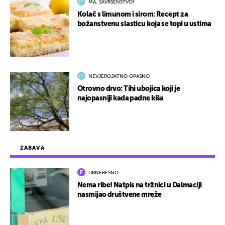
MA, SAVRŠENSTVO!
Kolač s limunom i sirom: Recept za
božanstvenu slasticu koja se topi u ustima
NEVJEROJATNO OPASNO
Otrovno drvo: Tihi ubojica koji je
najopasniji kada padne kiša
ZABAVA
URNEBESNO
Nema ribe! Natpis na tržnici u Dalmaciji
nasmijao društvene mreže