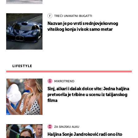
TREĆI UNIKATNI BUGATTI
Nazvan je po vrsti srednjovjekovnog
viteškog konja i visok samo metar
LIFESTYLE
MIKROTREND
Sinj, alkari i dašak dolce vite: Jedna haljina
pretvorila je tribine u scenu iz talijanskog
filma
ZA SINJSKU ALKU
Haljina Sonje Jandroković radi ono što