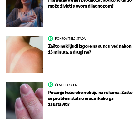
Fibrilacija atrija i prognoza: Koliko se dugo
može živjeti s ovom dijagnozom?
POKROVITELJ STADA
Zašto neki ljudi izgore na suncu već nakon
15 minuta, a drugi ne?
ČEST PROBLEM
Pucanje kože oko noktiju na rukama: Zašto
se problem stalno vraća i kako ga
zaustaviti?