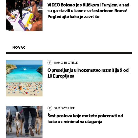
VIDEO Boksao je s Kličkom i Furyjem, a sad
su ga stavili u kavez sa šestoricom Roma!
Pogledajte kako je završilo
NOVAC
KAMO BI OTIŠLI?
O preseljenju u inozemstvo razmišlja 9 od
10 Europljana
SAM SVOJ ŠEF
Šest poslova koje možete pokrenuti od
kuće uz minimalna ulaganja