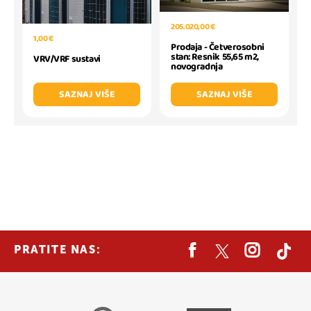
205.020,00 €
1,00 €
Prodaja - Četverosobni
stan: Resnik 55,65 m2,
VRV/VRF sustavi
novogradnja
SAZNAJ VIŠE
SAZNAJ VIŠE
PRATITE NAS: