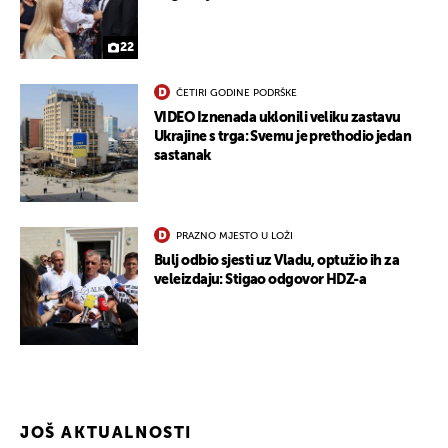
22
ČETIRI GODINE PODRŠKE
VIDEO Iznenada uklonili veliku zastavu
Ukrajine s trga: Svemu je prethodio jedan
UKLJUČITE NOTIFIKACIJE
sastanak
PRAZNO MJESTO U LOŽI
Bulj odbio sjesti uz Vladu, optužio ih za
veleizdaju: Stigao odgovor HDZ-a
JOŠ AKTUALNOSTI