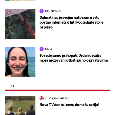
URNEBESNO
Dalmatinac je svojim natpisom u vrtu
postao internetski hit! Pogledajte što je
napisao
HMM…
To rade samo psihopati: Jedan detalj s
mora može vam otkriti puno o prijateljima
TV
SLUČAJNA OBITELJ
Nova TV donosi novu domaću seriju!