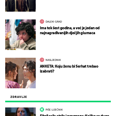
DALEKI GRAD
Ima tek šest godina, a već je jedan od
najnagrađivanijih dječjih glumaca
NASLJEDNIK
ANKETA: Koju ženu bi Serhat trebao
izabrati?
ZDRAVLJE
PIŠE LIJEČNIK