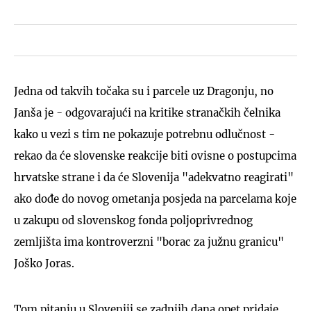
Jedna od takvih točaka su i parcele uz Dragonju, no
Janša je - odgovarajući na kritike stranačkih čelnika
kako u vezi s tim ne pokazuje potrebnu odlučnost -
rekao da će slovenske reakcije biti ovisne o postupcima
hrvatske strane i da će Slovenija "adekvatno reagirati"
ako dođe do novog ometanja posjeda na parcelama koje
u zakupu od slovenskog fonda poljoprivrednog
zemljišta ima kontroverzni "borac za južnu granicu"
Joško Joras.
Tom pitanju u Sloveniji se zadnjih dana opet pridaje