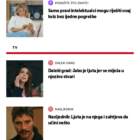
POKAŽITE ŠTO ZNATE!
Samo pravi intelektualci mogu riješiti ovaj
kviz bez ijedne pogreške
TV
DALEKI GRAD
Daleki grad: Jako je ljuta jer se miješa u
njezine stvari
NASLJEDNIK
Nasljednik: Ljuta je na njega i zahtjeva da
učini nešto