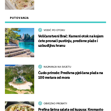
PUTOVANJA
VODIČ PO OTOKU
Veličanstveni Brač: Kameni otok na kojem
ćete pronaći pustinju, predivne plaže i
uzbudljivu hranu
NAJMANJA NA SVIJETU
Čudo prirode: Predivna pješčana plaža na
100 metara od mora
OBVEZNO PROBATI!
Prefina ljetna salata od kupusa: Kremasto