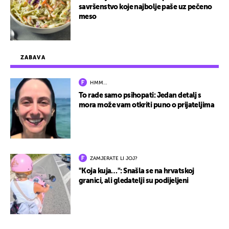
savršenstvo koje najbolje paše uz pečeno
meso
ZABAVA
HMM…
To rade samo psihopati: Jedan detalj s
mora može vam otkriti puno o prijateljima
ZAMJERATE LI JOJ?
"Koja kuja…": Snašla se na hrvatskoj
granici, ali gledatelji su podijeljeni