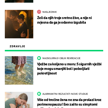
NASLJEDNIK
Želi da njih troje sretno žive, a nije ni
svjesna da ga je odavno izgubila
ZDRAVLJE
NAJSIGURNIJI OBLIK REKREACIJE
Vježbe za koljeno u moru: 5 sigurnih vježbi
koje mogu smanjiti bol i poboljšati
pokretljivost
ALARMANTNI REZULTATI NOVE STUDIJE
Više od trećine žena ne zna da prolazi kroz
perimenopauzu! Evo zašto su simptomi