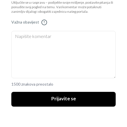
Uključite se u raspravu – podijelite svoje mišljenje, postavite pitanja ili
ponudite svoj pogled na temu. Vaš komentar može potaknuti
zanimljiv dijalog i obogatiti zajednicu našeg portala.
Važna obavijest
!
1500 znakova preostalo
Prijavite se