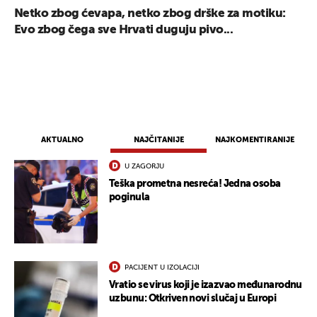
Netko zbog ćevapa, netko zbog drške za motiku:
Evo zbog čega sve Hrvati duguju pivo...
AKTUALNO
NAJČITANIJE
NAJKOMENTIRANIJE
U ZAGORJU
Teška prometna nesreća! Jedna osoba
poginula
PACIJENT U IZOLACIJI
Vratio se virus koji je izazvao međunarodnu
uzbunu: Otkriven novi slučaj u Europi