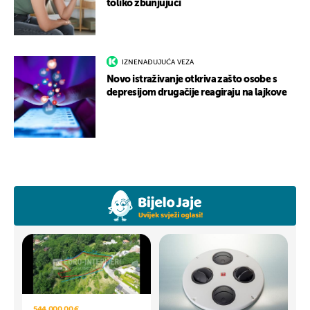
toliko zbunjujući
IZNENAĐUJUĆA VEZA
Novo istraživanje otkriva zašto osobe s
depresijom drugačije reagiraju na lajkove
544.000,00 €