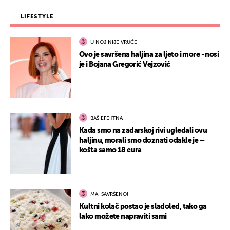
LIFESTYLE
U NOJ NIJE VRUĆE
Ovo je savršena haljina za ljeto i more - nosi
je i Bojana Gregorić Vejzović
BAŠ EFEKTNA
Kada smo na zadarskoj rivi ugledali ovu
haljinu, morali smo doznati odakle je –
košta samo 18 eura
MA, SAVRŠENO!
Kultni kolač postao je sladoled, tako ga
lako možete napraviti sami