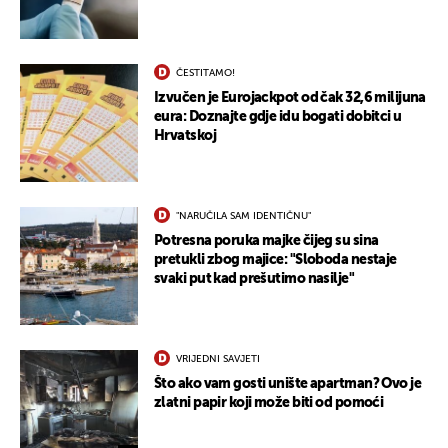
ČESTITAMO!
Izvučen je Eurojackpot od čak 32,6 milijuna
eura: Doznajte gdje idu bogati dobitci u
Hrvatskoj
"NARUČILA SAM IDENTIČNU"
Potresna poruka majke čijeg su sina
pretukli zbog majice: "Sloboda nestaje
svaki put kad prešutimo nasilje"
VRIJEDNI SAVJETI
Što ako vam gosti unište apartman? Ovo je
zlatni papir koji može biti od pomoći