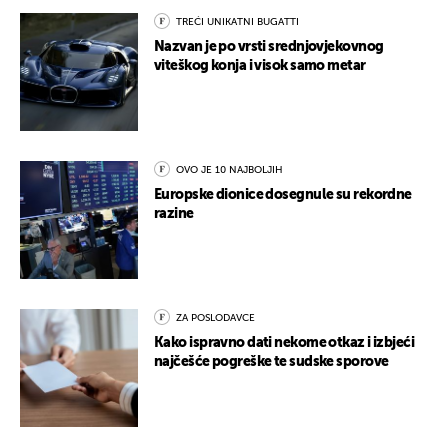
TREĆI UNIKATNI BUGATTI
Nazvan je po vrsti srednjovjekovnog
viteškog konja i visok samo metar
OVO JE 10 NAJBOLJIH
Europske dionice dosegnule su rekordne
razine
ZA POSLODAVCE
Kako ispravno dati nekome otkaz i izbjeći
najčešće pogreške te sudske sporove