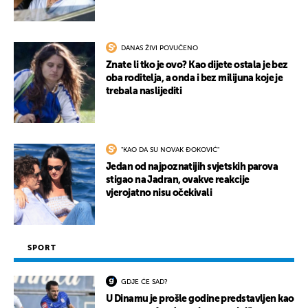
DANAS ŽIVI POVUČENO
Znate li tko je ovo? Kao dijete ostala je bez
oba roditelja, a onda i bez milijuna koje je
trebala naslijediti
"KAO DA SU NOVAK ĐOKOVIĆ"
Jedan od najpoznatijih svjetskih parova
stigao na Jadran, ovakve reakcije
vjerojatno nisu očekivali
SPORT
GDJE ĆE SAD?
U Dinamu je prošle godine predstavljen kao