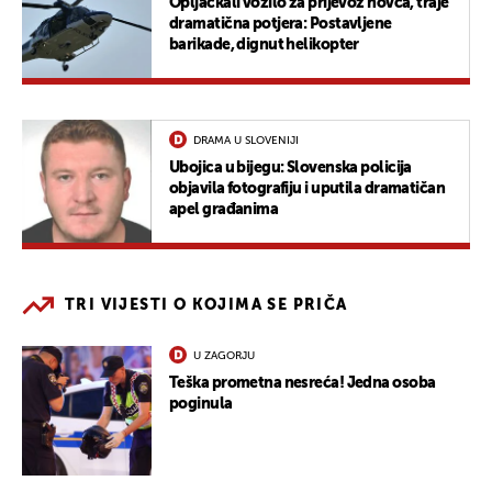
Opljačkali vozilo za prijevoz novca, traje
dramatična potjera: Postavljene
barikade, dignut helikopter
DRAMA U SLOVENIJI
Ubojica u bijegu: Slovenska policija
objavila fotografiju i uputila dramatičan
apel građanima
TRI VIJESTI O KOJIMA SE PRIČA
U ZAGORJU
Teška prometna nesreća! Jedna osoba
poginula