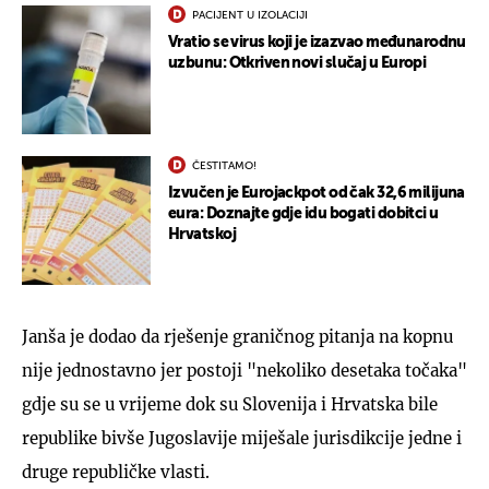
PACIJENT U IZOLACIJI
Vratio se virus koji je izazvao međunarodnu
uzbunu: Otkriven novi slučaj u Europi
ČESTITAMO!
Izvučen je Eurojackpot od čak 32,6 milijuna
eura: Doznajte gdje idu bogati dobitci u
Hrvatskoj
Janša je dodao da rješenje graničnog pitanja na kopnu
nije jednostavno jer postoji "nekoliko desetaka točaka"
gdje su se u vrijeme dok su Slovenija i Hrvatska bile
republike bivše Jugoslavije miješale jurisdikcije jedne i
druge republičke vlasti.