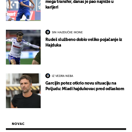
mega transfer, danas je pao najniže u
karijeri
SIN HAJDUČKE IKONE
Rudeš službeno dobio veliko pojačanje iz
Hajduka
IZ VEDRA NEBA
Garcijin potez otkrio novu situaciju na
Poljudu: Mladi hajdukovac pred odlaskom
NOVAC