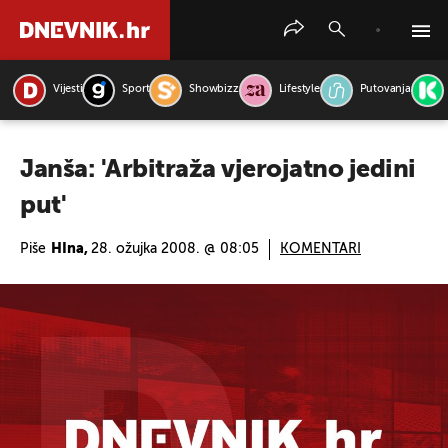
Vijesti
Sport
Showbizz
Lifestyle
Putovanja
PRETRAŽITE VIJESTI
Janša: 'Arbitraža vjerojatno jedini
put'
Piše
HIna,
28. ožujka 2008. @ 08:05
KOMENTARI