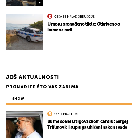
ČEKA SE NALAZ OBDUKCIJE
U moru pronađeno tijelo: Otkriveno o
UKLJUČITE NOTIFIKACIJE
kome se radi
JOŠ AKTUALNOSTI
PRONAĐITE ŠTO VAS ZANIMA
SHOW
OPET PROBLEMI
Burne scene u trgovačkom centru: Sergej
Trifunović i supruga uhićeni nakon svađe!