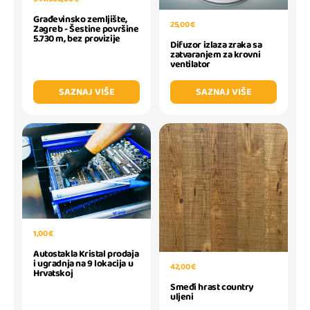
Građevinsko zemljište,
25,00 €
Zagreb - Šestine površine
5.730 m, bez provizije
Difuzor izlaza zraka sa
zatvaranjem za krovni
ventilator
SAZNAJ VIŠE
SAZNAJ VIŠE
1,00 €
Autostakla Kristal prodaja
i ugradnja na 9 lokacija u
42,00 €
Hrvatskoj
Smeđi hrast country
uljeni