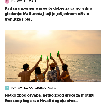
POKROVITELJ WATA
Kad su uspomene previše dobre za samo jedno
gledanje: Mali uređaj koji je još jednom oživio
trenutke s ple...
POKROVITELJ CARLSBERG CROATIA
Netko zbog ćevapa, netko zbog drške za motiku:
Evo zbog čega sve Hrvati duguju pivo...