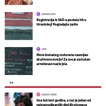
ZANIMLJIVO
Registracija iz SAD-a postala hit u
Hrvatskoj! Pogledajte zašto
UPS!
Meni domaćeg restorana nasmijao
društvene mreže! Za sve je zaslužan
urnebesan naziv jela
TV
DALEKI GRAD
Ima tek šest godina, a već je jedan od
najnagrađivanijih dječjih glumaca