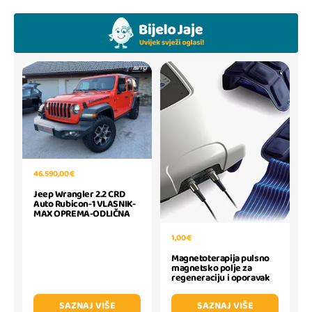
46.590,00 €
Jeep Wrangler 2.2 CRD
Auto Rubicon-1 VLASNIK-
MAX OPREMA-ODLIČNA
1,00 €
Magnetoterapija pulsno
magnetsko polje za
regeneraciju i oporavak
SAZNAJ VIŠE
SAZNAJ VIŠE