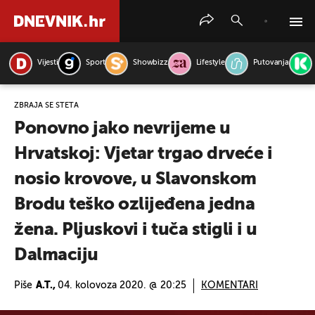
Vijesti
Sport
Showbizz
Lifestyle
Putovanja
PRETRAŽITE VIJESTI
ZBRAJA SE ŠTETA
Ponovno jako nevrijeme u
Hrvatskoj: Vjetar trgao drveće i
nosio krovove, u Slavonskom
Brodu teško ozlijeđena jedna
žena. Pljuskovi i tuča stigli i u
Dalmaciju
Piše
A.T.,
04. kolovoza 2020. @ 20:25
KOMENTARI