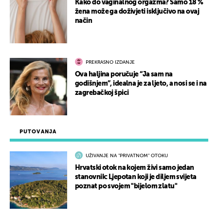
Kako do vaginalnog orgazma? Samo 18 %
žena može ga doživjeti isključivo na ovaj
način
PREKRASNO IZDANJE
Ova haljina poručuje “Ja sam na
godišnjem”, idealna je za ljeto, a nosi se i na
zagrebačkoj špici
PUTOVANJA
UŽIVANJE NA "PRIVATNOM" OTOKU
Hrvatski otok na kojem živi samo jedan
stanovnik: Ljepotan koji je diljem svijeta
poznat po svojem "bijelom zlatu"