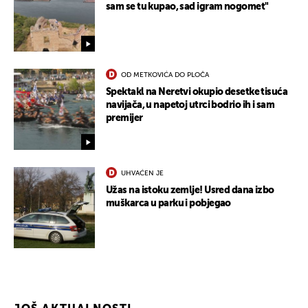
sam se tu kupao, sad igram nogomet"
OD METKOVIĆA DO PLOČA
Spektakl na Neretvi okupio desetke tisuća
navijača, u napetoj utrci bodrio ih i sam
premijer
UHVAĆEN JE
Užas na istoku zemlje! Usred dana izbo
muškarca u parku i pobjegao