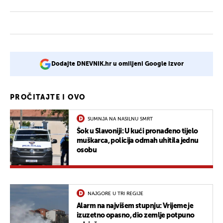
Dodajte DNEVNIK.hr u omiljeni Google izvor
PROČITAJTE I OVO
SUMNJA NA NASILNU SMRT
Šok u Slavoniji: U kući pronađeno tijelo
muškarca, policija odmah uhitila jednu
osobu
NAJGORE U TRI REGIJE
Alarm na najvišem stupnju: Vrijeme je
izuzetno opasno, dio zemlje potpuno