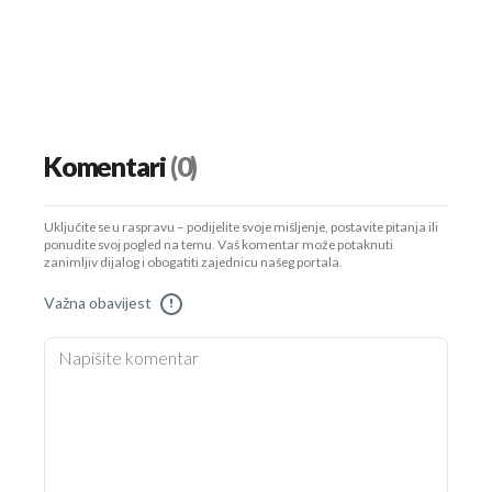
Komentari
(0)
Uključite se u raspravu – podijelite svoje mišljenje, postavite pitanja ili
ponudite svoj pogled na temu. Vaš komentar može potaknuti
zanimljiv dijalog i obogatiti zajednicu našeg portala.
Važna obavijest
!