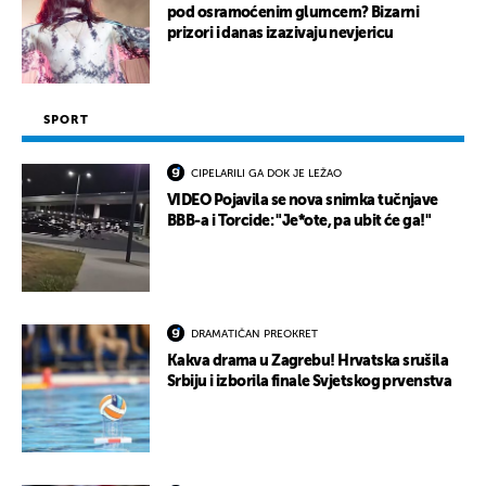
pod osramoćenim glumcem? Bizarni
prizori i danas izazivaju nevjericu
SPORT
CIPELARILI GA DOK JE LEŽAO
VIDEO Pojavila se nova snimka tučnjave
BBB-a i Torcide: "Je*ote, pa ubit će ga!"
DRAMATIČAN PREOKRET
Kakva drama u Zagrebu! Hrvatska srušila
Srbiju i izborila finale Svjetskog prvenstva