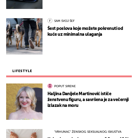
SAM SVOJ ŠEF
Šest poslova koje možete pokrenuti od
kuće uz minimalna ulaganja
LIFESTYLE
POPUT SIRENE
Haljina Danijele Martinović ističe
ženstvenu figuru, a savršena je za večernji
izlazak na moru
"VRHUNAC" ŽENSKOG SEKSUALNOG ISKUSTVA