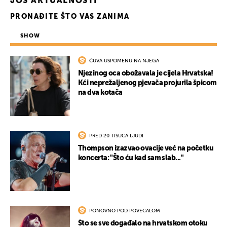
JOŠ AKTUALNOSTI
PRONAĐITE ŠTO VAS ZANIMA
SHOW
ČUVA USPOMENU NA NJEGA
Njezinog oca obožavala je cijela Hrvatska!
Kći neprežaljenog pjevača projurila špicom
na dva kotača
PRED 20 TISUĆA LJUDI
Thompson izazvao ovacije već na početku
koncerta: "Što ću kad sam slab..."
PONOVNO POD POVEĆALOM
Što se sve događalo na hrvatskom otoku