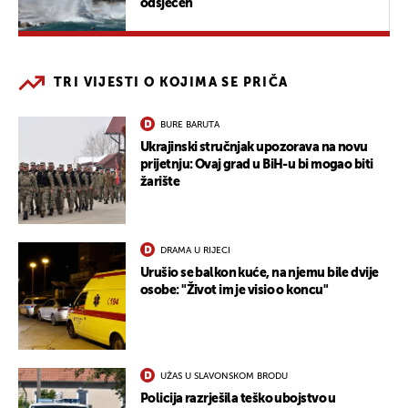
odsječen
TRI VIJESTI O KOJIMA SE PRIČA
BURE BARUTA
Ukrajinski stručnjak upozorava na novu
prijetnju: Ovaj grad u BiH-u bi mogao biti
žarište
DRAMA U RIJECI
Urušio se balkon kuće, na njemu bile dvije
osobe: "Život im je visio o koncu"
UŽAS U SLAVONSKOM BRODU
Policija razrješila teško ubojstvo u