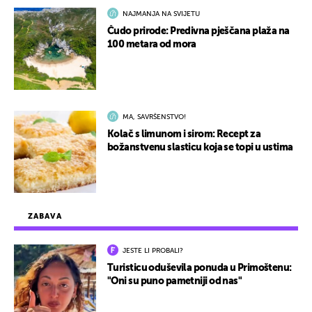
NAJMANJA NA SVIJETU
Čudo prirode: Predivna pješčana plaža na
100 metara od mora
MA, SAVRŠENSTVO!
Kolač s limunom i sirom: Recept za
božanstvenu slasticu koja se topi u ustima
ZABAVA
JESTE LI PROBALI?
Turisticu oduševila ponuda u Primoštenu:
"Oni su puno pametniji od nas"