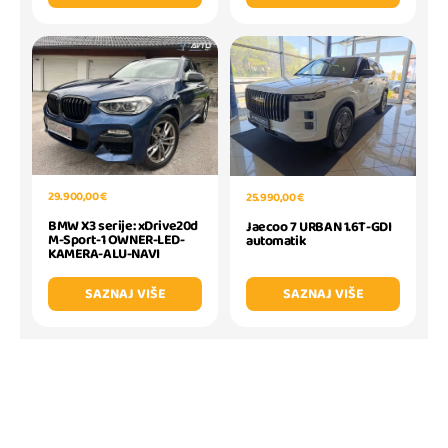
29.900,00 €
25.990,00 €
BMW X3 serije: xDrive20d
Jaecoo 7 URBAN 1.6T-GDI
M-Sport-1 OWNER-LED-
automatik
KAMERA-ALU-NAVI
SAZNAJ VIŠE
SAZNAJ VIŠE