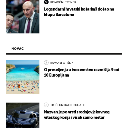
POMOĆNI TRENER
Legendarni hrvatski košarkaš došao na
klupu Barcelone
NOVAC
KAMO BI OTIŠLI?
O preseljenju u inozemstvo razmišlja 9 od
10 Europljana
TREĆI UNIKATNI BUGATTI
Nazvan je po vrsti srednjovjekovnog
viteškog konja i visok samo metar