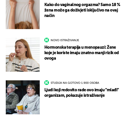
Kako do vaginalnog orgazma? Samo 18 %
žena može ga doživjeti isključivo na ovaj
način
NOVO ISTRAŽIVANJE
Hormonska terapija u menopauzi: Žene
koje je koriste imaju znatno manji rizik od
ovoga
STUDIJA NA GOTOVO 1.900 OSOBA
Ljudi koji redovito rade ovo imaju “mlađi”
organizam, pokazuje istraživanje