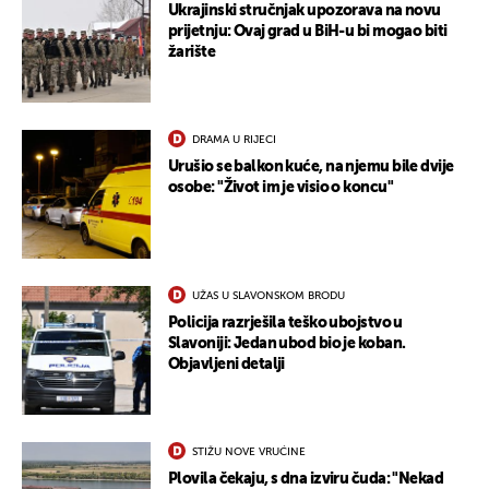
UKLJUČITE NOTIFIKACIJE
Ukrajinski stručnjak upozorava na novu
prijetnju: Ovaj grad u BiH-u bi mogao biti
žarište
DRAMA U RIJECI
Urušio se balkon kuće, na njemu bile dvije
osobe: "Život im je visio o koncu"
UŽAS U SLAVONSKOM BRODU
Policija razrješila teško ubojstvo u
Slavoniji: Jedan ubod bio je koban.
Objavljeni detalji
STIŽU NOVE VRUĆINE
Plovila čekaju, s dna izviru čuda: "Nekad