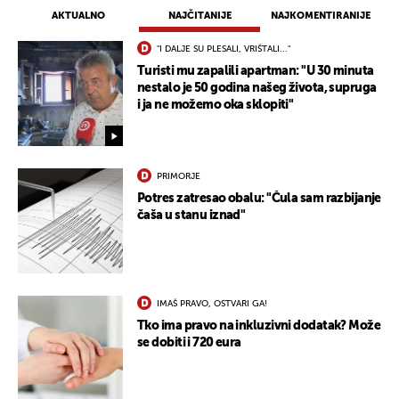
AKTUALNO
NAJČITANIJE
NAJKOMENTIRANIJE
"I DALJE SU PLESALI, VRIŠTALI..."
Turisti mu zapalili apartman: "U 30 minuta
nestalo je 50 godina našeg života, supruga
i ja ne možemo oka sklopiti"
PRIMORJE
Potres zatresao obalu: "Čula sam razbijanje
čaša u stanu iznad"
IMAŠ PRAVO, OSTVARI GA!
Tko ima pravo na inkluzivni dodatak? Može
se dobiti i 720 eura