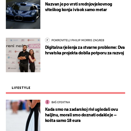
Nazvan je po vrsti srednjovjekovnog
viteškog konja i visok samo metar
POKROVITELJ PHILIP MORRIS ZAGREB
Digitalna rješenja za stvarne probleme: Dva
hrvatska projekta dobila potporu za razvoj
LIFESTYLE
BAŠ EFEKTNA
Kada smo na zadarskoj rivi ugledali ovu
haljinu, morali smo doznati odakle je –
košta samo 18 eura