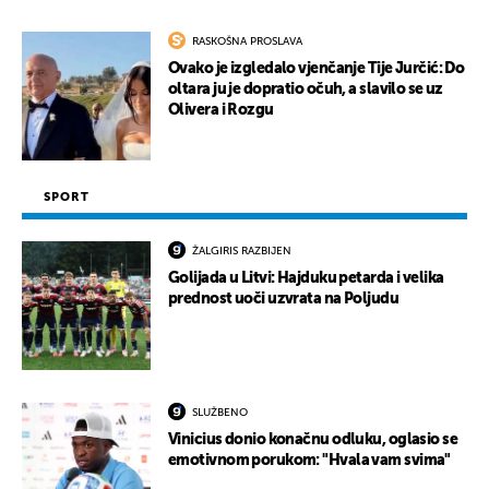
RASKOŠNA PROSLAVA
Ovako je izgledalo vjenčanje Tije Jurčić: Do
oltara ju je dopratio očuh, a slavilo se uz
Olivera i Rozgu
SPORT
ŽALGIRIS RAZBIJEN
Golijada u Litvi: Hajduku petarda i velika
prednost uoči uzvrata na Poljudu
SLUŽBENO
Vinicius donio konačnu odluku, oglasio se
emotivnom porukom: "Hvala vam svima"