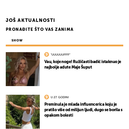
JOŠ AKTUALNOSTI
PRONAĐITE ŠTO VAS ZANIMA
SHOW
"UUUUUUFFFF"
Vau, koje noge! Ružičasti badić istaknuo je
najbolje adute Maje Šuput
U 27. GODINI
Preminula je mlada influencerica koju je
pratilo više od milijun ljudi, dugo se borila s
opakom bolesti