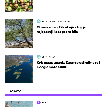
NEVJEROJATNO OPASNO
Otrovno drvo: Tihi ubojica koji je
najopasniji kada padne kiša
15 PITANJA
Kviz općeg znanja: Za one pred kojima se i
Google može sakriti
ZABAVA
LOL