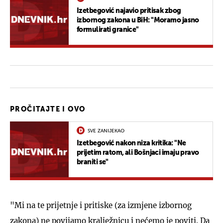
Izetbegović najavio pritisak zbog
izbornog zakona u BiH: "Moramo jasno
formulirati granice"
PROČITAJTE I OVO
SVE ZANIJEKAO
Izetbegović nakon niza kritika: "Ne
prijetim ratom, ali Bošnjaci imaju pravo
braniti se"
"Mi na te prijetnje i pritiske (za izmjene izbornog
zakona) ne povijamo kralježnicu i nećemo je poviti. Da