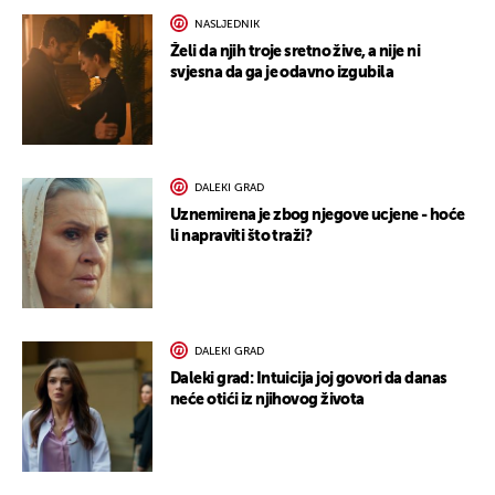
NASLJEDNIK
Želi da njih troje sretno žive, a nije ni
svjesna da ga je odavno izgubila
DALEKI GRAD
Uznemirena je zbog njegove ucjene - hoće
li napraviti što traži?
DALEKI GRAD
Daleki grad: Intuicija joj govori da danas
neće otići iz njihovog života