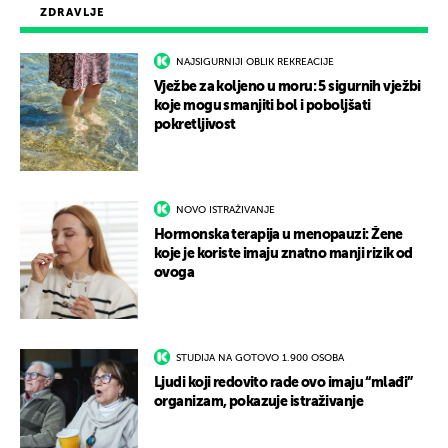
ZDRAVLJE
NAJSIGURNIJI OBLIK REKREACIJE
Vježbe za koljeno u moru: 5 sigurnih vježbi
koje mogu smanjiti bol i poboljšati
pokretljivost
NOVO ISTRAŽIVANJE
Hormonska terapija u menopauzi: Žene
koje je koriste imaju znatno manji rizik od
ovoga
STUDIJA NA GOTOVO 1.900 OSOBA
Ljudi koji redovito rade ovo imaju “mlađi”
organizam, pokazuje istraživanje