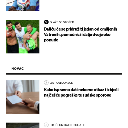
SLAŽE SE STOŽER
Daliću će se pridružiti jedan od omiljenih
Vatrenih, pomoćnici i dalje dvoje oko
ponude
NOVAC
ZA POSLODAVCE
Kako ispravno dati nekome otkaz i izbjeći
najčešće pogreške te sudske sporove
TREĆI UNIKATNI BUGATTI