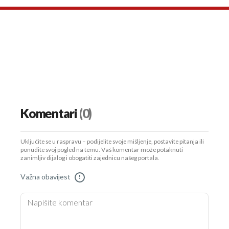
Komentari
(0)
Uključite se u raspravu – podijelite svoje mišljenje, postavite pitanja ili
ponudite svoj pogled na temu. Vaš komentar može potaknuti
zanimljiv dijalog i obogatiti zajednicu našeg portala.
Važna obavijest
!