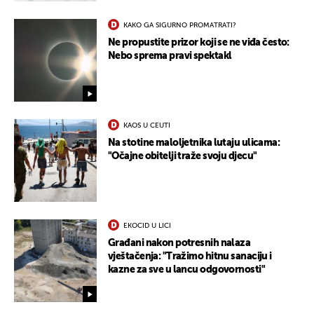
KAKO GA SIGURNO PROMATRATI?
Ne propustite prizor koji se ne viđa često:
Nebo sprema pravi spektakl
KAOS U CEUTI
Na stotine maloljetnika lutaju ulicama:
"Očajne obitelji traže svoju djecu"
EKOCID U LICI
Građani nakon potresnih nalaza
vještačenja: "Tražimo hitnu sanaciju i
kazne za sve u lancu odgovornosti"