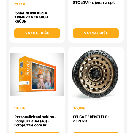
STOLOVI - cijena na upit
25,99 €
ISKRA NITNA KOSA
TRIMER ZA TRAVU +
RAČUN
SAZNAJ VIŠE
SAZNAJ VIŠE
19,00 €
375,00 €
Personalizirani poklon -
FELGA TERENCI FUEL
Fotopuzzle A4 (48) -
ZEPHYR
fotopuzzle.com.hr