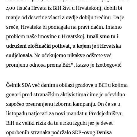
400 tisuća Hrvata iz BiH živi u Hrvatskonj, dobili bi
manje od desetine vlasti a ovdje dobiju trećinu. Da je
sreće, Hrvatska bi pomagala na pravi način. Imamo
problem naše imovine u Hrvatskoj.
Imali smo tu i
udruženi zločinački pothvat, u kojem je i Hrvatska
sudjelovala
. Ne očekujemo nikakve odštete već
promjenu odnosa prema BiH", kazao je Izetbegović.
Čelnik SDA već danima obilazi gradove u BiH u kojima
govori pred stranačkim aktivistima čime je očevidno
započeo preuranjenu izbornu kampanju. On će se u
listopadu natjecati za novi mandat u Predsjedništvu
BiH uz veliki rizik da tu utrku izgubi jer je devet
oporbenih stranaka podržalo SDP-ovog
Denisa