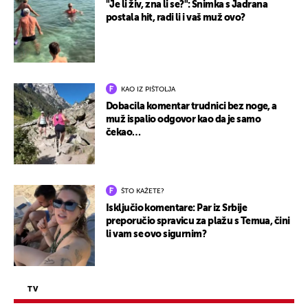
"Je li živ, zna li se?": Snimka s Jadrana
postala hit, radi li i vaš muž ovo?
KAO IZ PIŠTOLJA
Dobacila komentar trudnici bez noge, a
muž ispalio odgovor kao da je samo
čekao…
ŠTO KAŽETE?
Isključio komentare: Par iz Srbije
preporučio spravicu za plažu s Temua, čini
li vam se ovo sigurnim?
TV