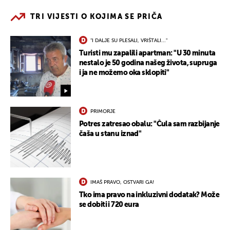
TRI VIJESTI O KOJIMA SE PRIČA
"I DALJE SU PLESALI, VRIŠTALI..."
Turisti mu zapalili apartman: "U 30 minuta
nestalo je 50 godina našeg života, supruga
i ja ne možemo oka sklopiti"
PRIMORJE
Potres zatresao obalu: "Čula sam razbijanje
čaša u stanu iznad"
IMAŠ PRAVO, OSTVARI GA!
Tko ima pravo na inkluzivni dodatak? Može
se dobiti i 720 eura