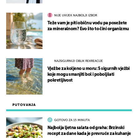
NIJE UVIJEK NAJBOLJI IZBOR
Teže vam je piti običnu vodu pa posežete
za mineralnom? Evo što to čini organizmu
NAJSIGURNIJI OBLIK REKREACIJE
Vježbe za koljeno u moru: 5 sigurnih vježbi
koje mogu smanjiti bol i poboljšati
pokretljivost
PUTOVANJA
GOTOVO ZA 15 MINUTA
Najbolja ljetna salata od graha: Brzinski
recept za dane kada je prevruće za kuhanje