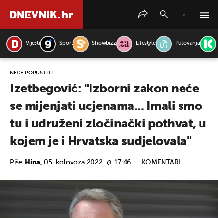
Vijesti
Sport
Showbizz
Lifestyle
Putovanja
PRETRAŽITE VIJESTI
NEĆE POPUSTITI
Izetbegović: "Izborni zakon neće
se mijenjati ucjenama... Imali smo
tu i udruženi zločinački pothvat, u
kojem je i Hrvatska sudjelovala"
Piše
Hina,
05. kolovoza 2022. @ 17:46
KOMENTARI