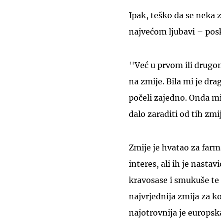
Ipak, teško da se neka 
najvećom ljubavi – posk
''Već u prvom ili drugo
na zmije. Bila mi je dra
počeli zajedno. Onda mi 
dalo zaraditi od tih zmij
Zmije je hvatao za farma
interes, ali ih je nastav
kravosase i smukuše te
najvrjednija zmija za k
najotrovnija je europska 