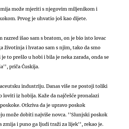
zmija može mjeriti s njegovim miljenikom i
okom. Prvog je uhvatio još kao dijete.
m razred išao sam s bratom, on je bio isto lovac
ga životinja i hvatao sam s njim, tako da smo
UKLJUČITE NOTIFIKACIJE
je to prešlo u hobi i bila je neka zarada, onda se
a'', priča Ćuskija.
ceutsku industriju. Danas više ne postoji toliki
io loviti iz hobija. Kaže da najčešće pronalazi
 poskoke. Otkriva da je upravo poskok
oju može dobiti najviše novca. ''Slunjski poskok
zmija i puno ga ljudi traži za lijek'', rekao je.