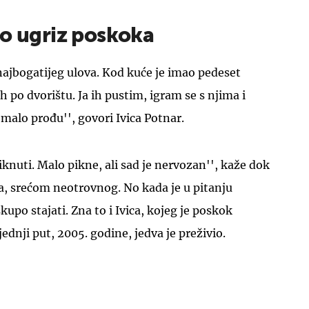
io ugriz poskoka
 najbogatijeg ulova. Kod kuće je imao pedeset
 po dvorištu. Ja ih pustim, igram se s njima i
 malo prođu'', govori Ivica Potnar.
iknuti. Malo pikne, ali sad je nervozan'', kaže dok
a, srećom neotrovnog. No kada je u pitanju
upo stajati. Zna to i Ivica, kojeg je poskok
jednji put, 2005. godine, jedva je preživio.