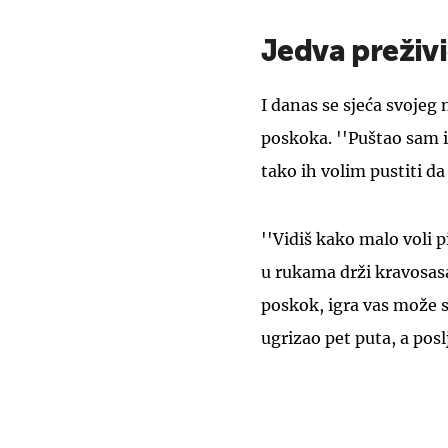
Jedva preživ
I danas se sjeća svojeg
poskoka. ''Puštao sam ih
tako ih volim pustiti da
''Vidiš kako malo voli p
u rukama drži kravosas
poskok, igra vas može sk
ugrizao pet puta, a posl