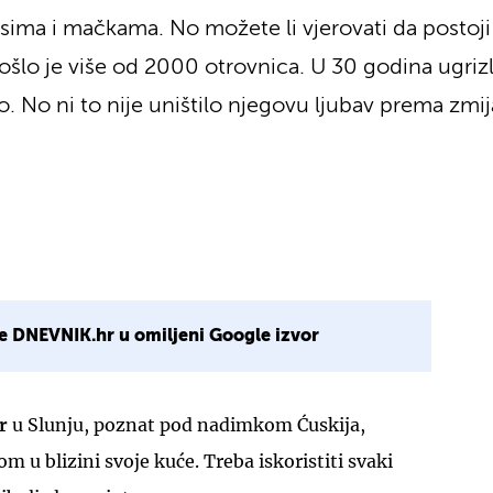
psima i mačkama. No možete li vjerovati da postoj
rošlo je više od 2000 otrovnica. U 30 godina ugrizl
o. No ni to nije uništilo njegovu ljubav prema zmi
e DNEVNIK.hr u omiljeni Google izvor
ar
u Slunju, poznat pod nadimkom Ćuskija,
 u blizini svoje kuće. Treba iskoristiti svaki