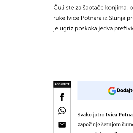
Čuli ste za šaptače konjima, 
ruke Ivice Potnara iz Slunja p
je ugriz poskoka jedva preživi
PODIJELITE
Dodajt
Svako jutro
Ivica Potn
započinje šetnjom šumom