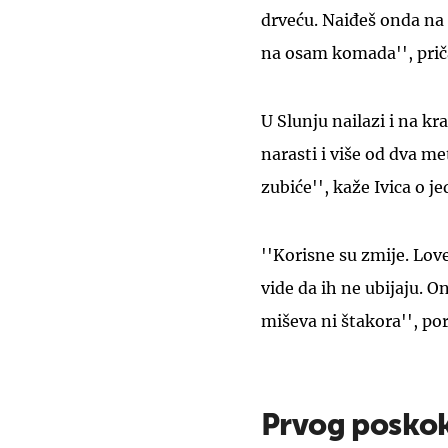
drveću. Naiđeš onda na
na osam komada'', prič
U Slunju nailazi i na k
narasti i više od dva me
zubiće'', kaže Ivica o j
''Korisne su zmije. Lo
vide da ih ne ubijaju. 
miševa ni štakora'', po
Prvog poskok