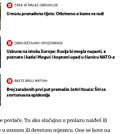
ČEKA SE NALAZ OBDUKCIJE
U moru pronađeno tijelo: Otkriveno o kome se radi
OBAVJEŠTAJNO UPOZORENJE
Uzbuna na istoku Europe: Rusija bi mogla napasti, a
poznato i kada! Moguć i kopneni upad u članicu NATO-a
RASTE BROJ MRTVIH
Broj zaraženih prvi put premašio četiri tisuće: Širi se
smrtonosna epidemija
 povlače. To ako slučajno u prolazu naiđeš ili
te u osmom ili devetom mjesecu. One se kote na