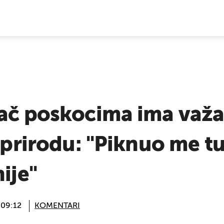
E VIJESTI
ač poskocima ima važa
u prirodu: "Piknuo me t
ije"
 09:12
KOMENTARI