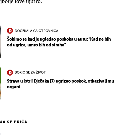
jbolje love ujutro.
DOČEKALA GA OTROVNICA
Šokirao se kad je ugledao poskoka u autu: "Kad ne bih
od ugriza, umro bih od straha"
BORIO SE ZA ŽIVOT
Strava u Istri! Dječaka (7) ugrizao poskok, otkazivali mu
organi
IMA SE PRIČA