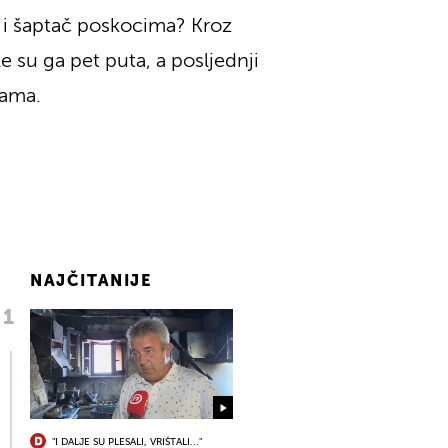
i i šaptač poskocima? Kroz
e su ga pet puta, a posljednji
jama.
NAJČITANIJE
"I DALJE SU PLESALI, VRIŠTALI..."