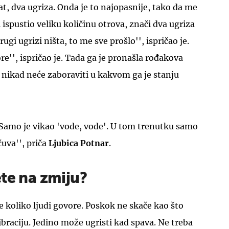
t, dva ugriza. Onda je to najopasnije, tako da me
ispustio veliku količinu otrova, znači dva ugriza
drugi ugrizi ništa, to me sve prošlo'', ispričao je.
re'', ispričao je. Tada ga je pronašla rođakova
 nikad neće zaboraviti u kakvom ga je stanju
. Samo je vikao 'vode, vode'. U tom trenutku samo
uva'', priča
Ljubica Potnar
.
te na zmiju?
e koliko ljudi govore. Poskok ne skače kao što
 vibraciju. Jedino može ugristi kad spava. Ne treba