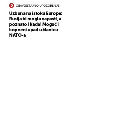
OBAVJEŠTAJNO UPOZORENJE
Uzbuna na istoku Europe:
Rusija bi mogla napasti, a
poznato i kada! Moguć i
kopneni upad u članicu
NATO-a