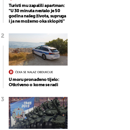
Turisti mu zapalili apartman:
"U 30 minuta nestalo je 50
godina našeg života, supruga
i ja ne možemo oka sklopiti"
ČEKA SE NALAZ OBDUKCIJE
U moru pronađeno tijelo:
Otkriveno o kome se radi