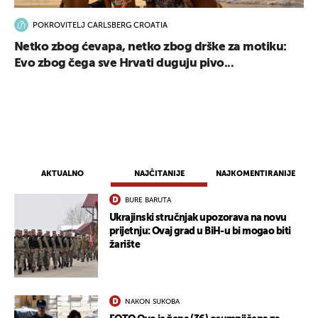
POKROVITELJ CARLSBERG CROATIA
Netko zbog ćevapa, netko zbog drške za motiku:
Evo zbog čega sve Hrvati duguju pivo...
AKTUALNO
NAJČITANIJE
NAJKOMENTIRANIJE
BURE BARUTA
Ukrajinski stručnjak upozorava na novu
prijetnju: Ovaj grad u BiH-u bi mogao biti
žarište
NAKON SUKOBA