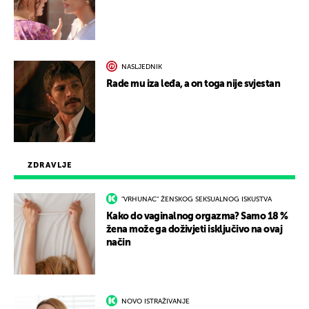
NASLJEDNIK
Rade mu iza leđa, a on toga nije svjestan
ZDRAVLJE
"VRHUNAC" ŽENSKOG SEKSUALNOG ISKUSTVA
Kako do vaginalnog orgazma? Samo 18 %
žena može ga doživjeti isključivo na ovaj
način
NOVO ISTRAŽIVANJE