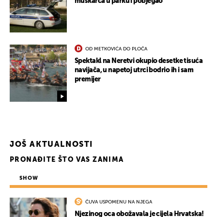
muškarca u parku i pobjegao
OD METKOVIĆA DO PLOČA
Spektakl na Neretvi okupio desetke tisuća
navijača, u napetoj utrci bodrio ih i sam
premijer
JOŠ AKTUALNOSTI
PRONAĐITE ŠTO VAS ZANIMA
UKLJUČITE NOTIFIKACIJE
SHOW
ČUVA USPOMENU NA NJEGA
Njezinog oca obožavala je cijela Hrvatska!