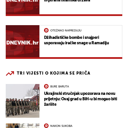
Istjerana Islamska država
OTEŽANO NAPREDUJU
Džihadističke bombe i snajperi
usporavaju iračke snage u Ramadiju
TRI VIJESTI O KOJIMA SE PRIČA
BURE BARUTA
Ukrajinski stručnjak upozorava na novu
prijetnju: Ovaj grad u BiH-u bi mogao biti
žarište
NAKON SUKOBA