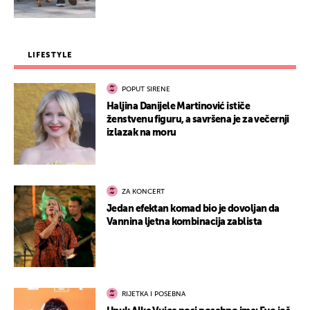
LIFESTYLE
POPUT SIRENE
Haljina Danijele Martinović ističe
ženstvenu figuru, a savršena je za večernji
izlazak na moru
ZA KONCERT
Jedan efektan komad bio je dovoljan da
Vannina ljetna kombinacija zablista
RIJETKA I POSEBNA