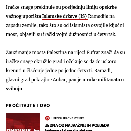
Iračke snage prekinule su
posljednju liniju opskrbe
važnog uporišta
Islamske države (IS)
Ramadija na
zapadu zemlje, tako što su od islamista osvojile ključni
most, objavili su irački vojni dužnosnici u četvrtak.
Zauzimanje mosta Palestina na rijeci Eufrat znači da su
iračke snage okružile grad i očekuje se da će uskoro
krenuti u čišćenje jedne po jedne četvrti. Ramadi,
glavni grad pokrajine Anbar,
pao je u ruke militanata u
svibnju
.
PROČITAJTE I OVO
USPJEH IRAČKE VOJSKE
JEDNA OD NAJVAŽNIJIH POBJEDA