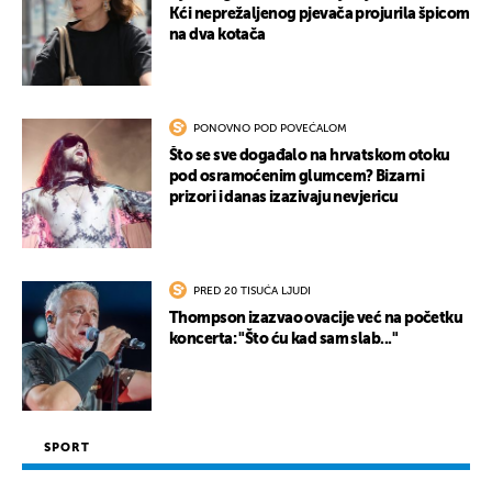
Kći neprežaljenog pjevača projurila špicom
na dva kotača
PONOVNO POD POVEĆALOM
Što se sve događalo na hrvatskom otoku
pod osramoćenim glumcem? Bizarni
prizori i danas izazivaju nevjericu
PRED 20 TISUĆA LJUDI
Thompson izazvao ovacije već na početku
koncerta: "Što ću kad sam slab..."
SPORT