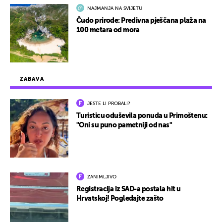
NAJMANJA NA SVIJETU
Čudo prirode: Predivna pješčana plaža na
100 metara od mora
ZABAVA
JESTE LI PROBALI?
Turisticu oduševila ponuda u Primoštenu:
"Oni su puno pametniji od nas"
ZANIMLJIVO
Registracija iz SAD-a postala hit u
Hrvatskoj! Pogledajte zašto