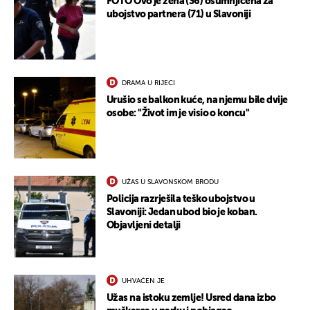
FOTO Ovo je žena (36) osumnjičena za
ubojstvo partnera (71) u Slavoniji
DRAMA U RIJECI
Urušio se balkon kuće, na njemu bile dvije
osobe: "Život im je visio o koncu"
UŽAS U SLAVONSKOM BRODU
Policija razrješila teško ubojstvo u
Slavoniji: Jedan ubod bio je koban.
Objavljeni detalji
UHVAĆEN JE
Užas na istoku zemlje! Usred dana izbo