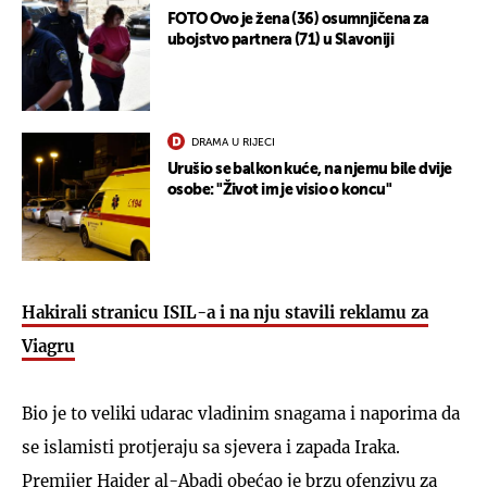
FOTO Ovo je žena (36) osumnjičena za
ubojstvo partnera (71) u Slavoniji
DRAMA U RIJECI
Urušio se balkon kuće, na njemu bile dvije
osobe: "Život im je visio o koncu"
Hakirali stranicu ISIL-a i na nju stavili reklamu za
Viagru
Bio je to veliki udarac vladinim snagama i naporima da
se islamisti protjeraju sa sjevera i zapada Iraka.
Premijer Haider al-Abadi obećao je brzu ofenzivu za