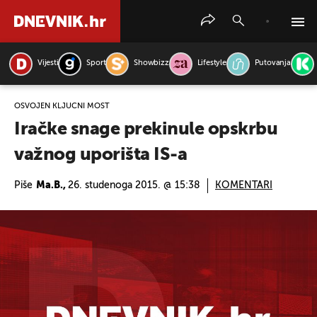
Vijesti
Sport
Showbizz
Lifestyle
Putovanja
PRETRAŽITE VIJESTI
OSVOJEN KLJUČNI MOST
Iračke snage prekinule opskrbu
važnog uporišta IS-a
Piše
Ma.B.,
26. studenoga 2015. @ 15:38
KOMENTARI