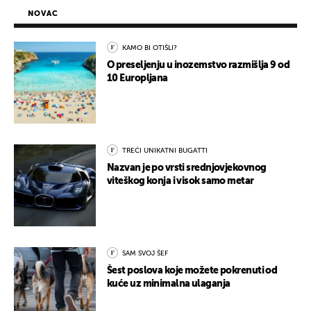
NOVAC
KAMO BI OTIŠLI?
O preseljenju u inozemstvo razmišlja 9 od
10 Europljana
TREĆI UNIKATNI BUGATTI
Nazvan je po vrsti srednjovjekovnog
viteškog konja i visok samo metar
SAM SVOJ ŠEF
Šest poslova koje možete pokrenuti od
kuće uz minimalna ulaganja