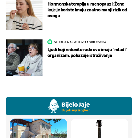
Hormonska terapija u menopauzi: Žene
koje je koriste imaju znatno manji rizik od
ovoga
STUDIJA NA GOTOVO 1.900 OSOBA
Ljudi koji redovito rade ovo imaju “mlađi”
organizam, pokazuje istraživanje