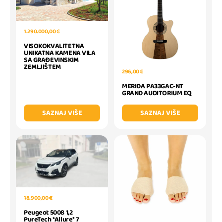
1.290.000,00 €
VISOKOKVALITETNA
UNIKATNA KAMENA VILA
SA GRAĐEVINSKIM
ZEMLJIŠTEM
296,00 €
MERIDA PA33GAC-NT
GRAND AUDITORIUM EQ
SAZNAJ VIŠE
SAZNAJ VIŠE
18.900,00 €
Peugeot 5008 1,2
PureTech *Allure* 7