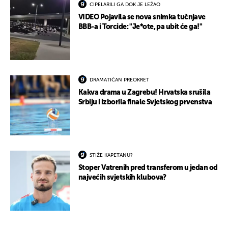
CIPELARILI GA DOK JE LEŽAO
VIDEO Pojavila se nova snimka tučnjave
BBB-a i Torcide: "Je*ote, pa ubit će ga!"
DRAMATIČAN PREOKRET
Kakva drama u Zagrebu! Hrvatska srušila
Srbiju i izborila finale Svjetskog prvenstva
STIŽE KAPETANU?
Stoper Vatrenih pred transferom u jedan od
najvećih svjetskih klubova?