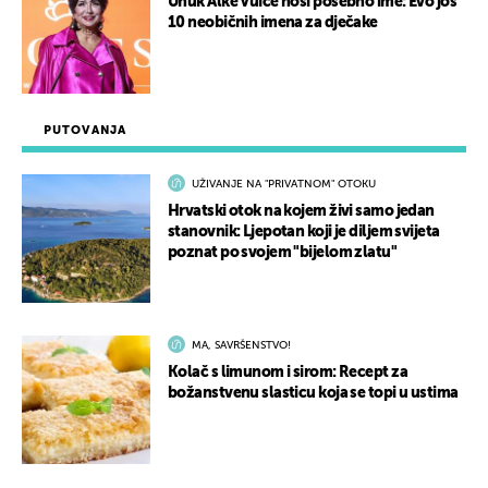
Unuk Alke Vuice nosi posebno ime: Evo još
10 neobičnih imena za dječake
PUTOVANJA
UŽIVANJE NA "PRIVATNOM" OTOKU
Hrvatski otok na kojem živi samo jedan
stanovnik: Ljepotan koji je diljem svijeta
poznat po svojem "bijelom zlatu"
MA, SAVRŠENSTVO!
Kolač s limunom i sirom: Recept za
božanstvenu slasticu koja se topi u ustima