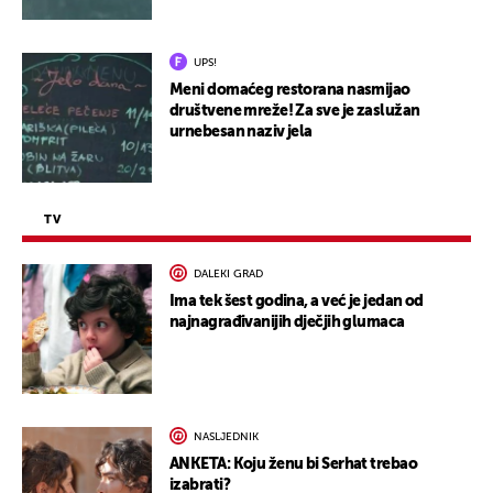
UPS!
Meni domaćeg restorana nasmijao
društvene mreže! Za sve je zaslužan
urnebesan naziv jela
TV
DALEKI GRAD
Ima tek šest godina, a već je jedan od
najnagrađivanijih dječjih glumaca
NASLJEDNIK
ANKETA: Koju ženu bi Serhat trebao
izabrati?