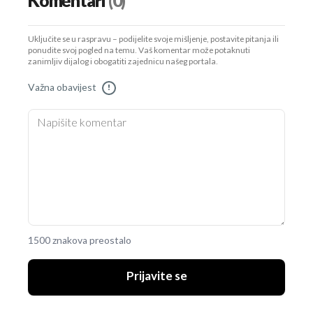
Komentari
(0)
Uključite se u raspravu – podijelite svoje mišljenje, postavite pitanja ili
ponudite svoj pogled na temu. Vaš komentar može potaknuti
zanimljiv dijalog i obogatiti zajednicu našeg portala.
Važna obavijest
!
1500 znakova preostalo
Prijavite se