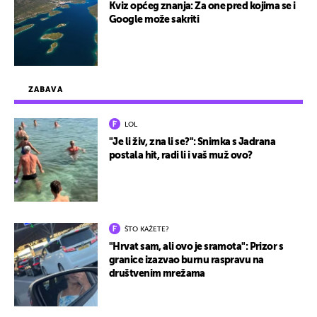
Kviz općeg znanja: Za one pred kojima se i
Google može sakriti
ZABAVA
LOL
"Je li živ, zna li se?": Snimka s Jadrana
postala hit, radi li i vaš muž ovo?
ŠTO KAŽETE?
"Hrvat sam, ali ovo je sramota": Prizor s
granice izazvao burnu raspravu na
društvenim mrežama