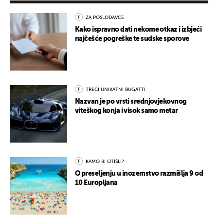
ZA POSLODAVCE
Kako ispravno dati nekome otkaz i izbjeći
najčešće pogreške te sudske sporove
TREĆI UNIKATNI BUGATTI
Nazvan je po vrsti srednjovjekovnog
viteškog konja i visok samo metar
KAMO BI OTIŠLI?
O preseljenju u inozemstvo razmišlja 9 od
10 Europljana