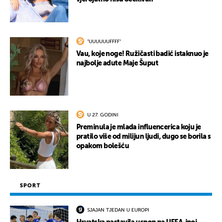
"UUUUUUFFFF"
Vau, koje noge! Ružičasti badić istaknuo je
najbolje adute Maje Šuput
U 27. GODINI
Preminula je mlada influencerica koju je
pratilo više od milijun ljudi, dugo se borila s
opakom bolešću
SPORT
SJAJAN TJEDAN U EUROPI