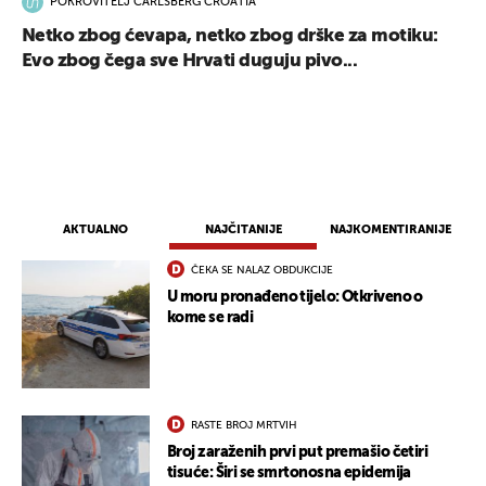
POKROVITELJ CARLSBERG CROATIA
Netko zbog ćevapa, netko zbog drške za motiku:
Evo zbog čega sve Hrvati duguju pivo...
AKTUALNO
NAJČITANIJE
NAJKOMENTIRANIJE
ČEKA SE NALAZ OBDUKCIJE
U moru pronađeno tijelo: Otkriveno o
kome se radi
RASTE BROJ MRTVIH
Broj zaraženih prvi put premašio četiri
tisuće: Širi se smrtonosna epidemija
UKLJUČITE NOTIFIKACIJE