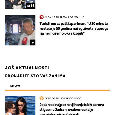
14
"I DALJE SU PLESALI, VRIŠTALI..."
Turisti mu zapalili apartman: "U 30 minuta
nestalo je 50 godina našeg života, supruga
i ja ne možemo oka sklopiti"
JOŠ AKTUALNOSTI
PRONAĐITE ŠTO VAS ZANIMA
SHOW
"KAO DA SU NOVAK ĐOKOVIĆ"
Jedan od najpoznatijih svjetskih parova
stigao na Jadran, ovakve reakcije
vjerojatno nisu očekivali