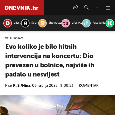
Vijesti
Sport
Showbizz
Lifestyle
Putovanja
PRETRAŽITE VIJESTI
VELIK POSAO
Evo koliko je bilo hitnih
intervencija na koncertu: Dio
prevezen u bolnice, najviše ih
padalo u nesvijest
Piše
R. S./Hina,
06. srpnja 2025. @ 00:53
KOMENTARI