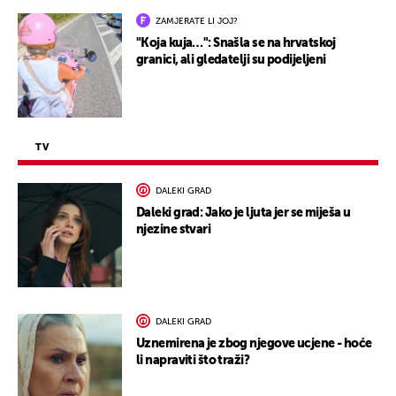
ZAMJERATE LI JOJ?
"Koja kuja…": Snašla se na hrvatskoj
granici, ali gledatelji su podijeljeni
TV
DALEKI GRAD
Daleki grad: Jako je ljuta jer se miješa u
njezine stvari
DALEKI GRAD
Uznemirena je zbog njegove ucjene - hoće
li napraviti što traži?