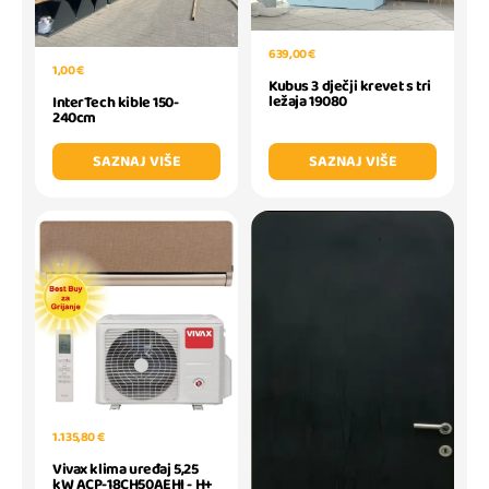
639,00 €
1,00 €
Kubus 3 dječji krevet s tri
ležaja 19080
InterTech kible 150-
240cm
SAZNAJ VIŠE
SAZNAJ VIŠE
1.135,80 €
Vivax klima uređaj 5,25
kW ACP-18CH50AEHI - H+