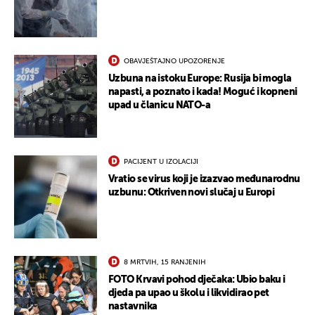
OBAVJEŠTAJNO UPOZORENJE
Uzbuna na istoku Europe: Rusija bi mogla
napasti, a poznato i kada! Moguć i kopneni
upad u članicu NATO-a
PACIJENT U IZOLACIJI
Vratio se virus koji je izazvao međunarodnu
uzbunu: Otkriven novi slučaj u Europi
8 MRTVIH, 15 RANJENIH
FOTO Krvavi pohod dječaka: Ubio baku i
djeda pa upao u školu i likvidirao pet
nastavnika