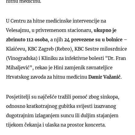
hitnu medicinu.
U Centru za hitne medicinske intervencije na
Velesajmu, u privremenom stacionaru,
ukupno je
zbrinuto 112 osoba
, a njih
24 prevezene su u bolnice
–
Klaićevu, KBC Zagreb (Rebro), KBC Sestre milosrdnice
(Vinogradska) i Kliniku za infektivne bolesti "Dr. Fran
Mihaljević", rekao je Hini zamjenik ravnateljice
Hrvatskog zavoda za hitnu medicinu
Damir Važanić
.
Posjetitelji su najčešće tražili pomoć zbog sinkopa,
odnosno kratkotrajnog gubitka svijesti izazvanog
dugotrajnim izlaganjem suncu ili duljim stajanjem
tijekom čekanja i ulaska na prostor koncerta.