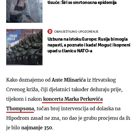
tisuće: Širi se smrtonosna epidemija
OBAVJEŠTAJNO UPOZORENJE
Uzbuna na istoku Europe: Rusija bi mogla
napasti, a poznato i kada! Moguć i kopneni
upad u članicu NATO-a
Kako doznajemo od
Ante Mlinarića
iz Hrvatskog
Crvenog križa, čiji djelatnici također dežuraju prije,
tijekom i nakon
koncerta Marka Perkovića
Thompsona
, točan broj intervencija od dolaska na
Hipodrom zasad ne zna, no dao je grubu procjenu da ih
je bilo
najmanje 350
.