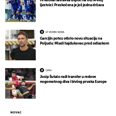
Hrvatska nastavila uspon na UEFA-inoj
ljestvici: Preskočena je još jedna država
IZ VEDRA NEBA
Garcijin potez otkrio novu situaciju na
Poljudu: Mladi hajdukovac pred odlaskom
OPA!
Josip Šutalo radi transfer u redove
nogometnog diva i bivšeg prvaka Europe
NOVAC