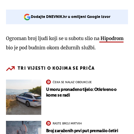
Dodajte DNEVNIK.hr u omiljeni Google izvor
Ogroman broj ljudi koji se u subotu slio na
Hipodrom
bio je pod budnim okom dežurnih službi.
TRI VIJESTI O KOJIMA SE PRIČA
ČEKA SE NALAZ OBDUKCIJE
U moru pronađeno tijelo: Otkriveno o
kome se radi
RASTE BROJ MRTVIH
Broj zaraženih prvi put premašio četiri