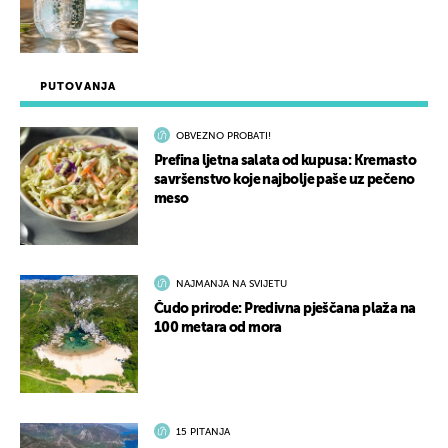
PUTOVANJA
OBVEZNO PROBATI!
Prefina ljetna salata od kupusa: Kremasto
savršenstvo koje najbolje paše uz pečeno
meso
NAJMANJA NA SVIJETU
Čudo prirode: Predivna pješčana plaža na
100 metara od mora
15 PITANJA