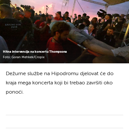
Hitna intervencija na koncertu Thompsona
Foto: Goran Mehkek/Cropix
Dežurne službe na Hipodromu djelovat će do
kraja mega koncerta koji bi trebao završiti oko
ponoći.