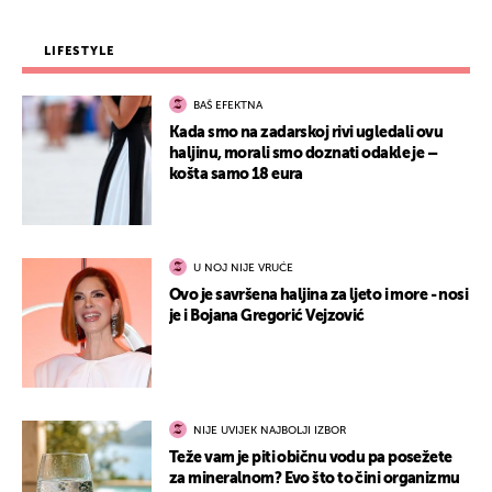
LIFESTYLE
BAŠ EFEKTNA
Kada smo na zadarskoj rivi ugledali ovu
haljinu, morali smo doznati odakle je –
košta samo 18 eura
U NOJ NIJE VRUĆE
Ovo je savršena haljina za ljeto i more - nosi
je i Bojana Gregorić Vejzović
NIJE UVIJEK NAJBOLJI IZBOR
Teže vam je piti običnu vodu pa posežete
za mineralnom? Evo što to čini organizmu