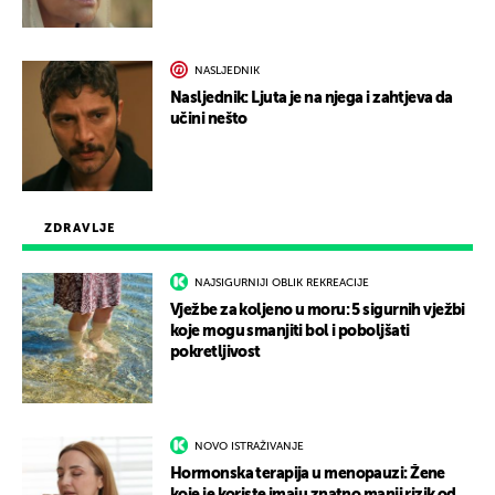
NASLJEDNIK
Nasljednik: Ljuta je na njega i zahtjeva da
učini nešto
ZDRAVLJE
NAJSIGURNIJI OBLIK REKREACIJE
Vježbe za koljeno u moru: 5 sigurnih vježbi
koje mogu smanjiti bol i poboljšati
pokretljivost
NOVO ISTRAŽIVANJE
Hormonska terapija u menopauzi: Žene
koje je koriste imaju znatno manji rizik od