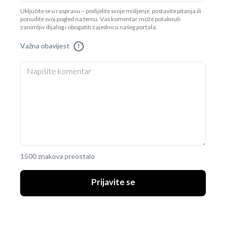
Uključite se u raspravu – podijelite svoje mišljenje, postavite pitanja ili
ponudite svoj pogled na temu. Vaš komentar može potaknuti
zanimljiv dijalog i obogatiti zajednicu našeg portala.
Važna obavijest
!
1500 znakova preostalo
Prijavite se