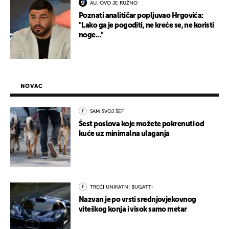
AU, OVO JE RUŽNO
Poznati analitičar popljuvao Hrgovića:
"Lako ga je pogoditi, ne kreće se, ne koristi
noge..."
NOVAC
SAM SVOJ ŠEF
Šest poslova koje možete pokrenuti od
kuće uz minimalna ulaganja
TREĆI UNIKATNI BUGATTI
Nazvan je po vrsti srednjovjekovnog
viteškog konja i visok samo metar