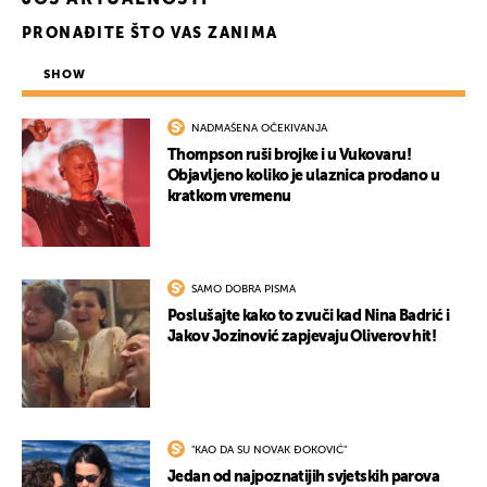
JOŠ AKTUALNOSTI
PRONAĐITE ŠTO VAS ZANIMA
SHOW
NADMAŠENA OČEKIVANJA
Thompson ruši brojke i u Vukovaru!
Objavljeno koliko je ulaznica prodano u
kratkom vremenu
SAMO DOBRA PISMA
Poslušajte kako to zvuči kad Nina Badrić i
Jakov Jozinović zapjevaju Oliverov hit!
"KAO DA SU NOVAK ĐOKOVIĆ"
Jedan od najpoznatijih svjetskih parova