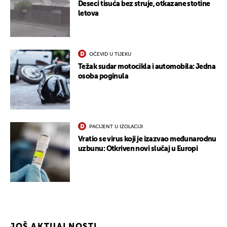
Deseci tisuća bez struje, otkazane stotine
letova
OČEVID U TIJEKU
Težak sudar motocikla i automobila: Jedna
osoba poginula
UKLJUČITE NOTIFIKACIJE
PACIJENT U IZOLACIJI
Vratio se virus koji je izazvao međunarodnu
uzbunu: Otkriven novi slučaj u Europi