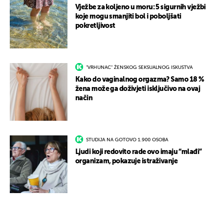
Vježbe za koljeno u moru: 5 sigurnih vježbi
koje mogu smanjiti bol i poboljšati
pokretljivost
"VRHUNAC" ŽENSKOG SEKSUALNOG ISKUSTVA
Kako do vaginalnog orgazma? Samo 18 %
žena može ga doživjeti isključivo na ovaj
način
STUDIJA NA GOTOVO 1.900 OSOBA
Ljudi koji redovito rade ovo imaju “mlađi”
organizam, pokazuje istraživanje