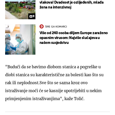
vlakova! Dvadeset je ozlijeđenih, mlađa
žena na intenzivnoj
9
ŠIRE GA KOMARCI
Više od 240 osoba diljem Europe zaraženo
opasnim virusom: Najviše slučajeva u
našem susjedstvu
"Budući da se bavimo diobom stanica a pogreške u
diobi stanica su karakteristične za bolesti kao što su
rak ili neplodnost.Sve što se sazna kroz ovo
istraživanje moći će se kasnije upotrijebiti u nekim
primjenjenim istraživanjima", kaže Tolić.