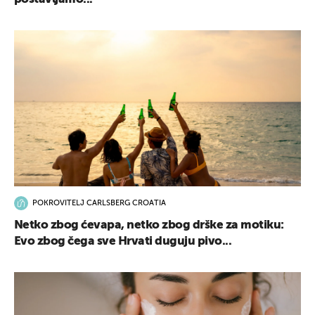
POKROVITELJ CARLSBERG CROATIA
Netko zbog ćevapa, netko zbog drške za motiku:
Evo zbog čega sve Hrvati duguju pivo...