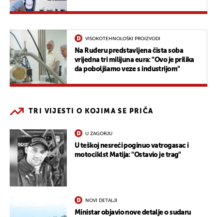
VISOKOTEHNOLOŠKI PROIZVODI
Na Ruđeru predstavljena čista soba
vrijedna tri milijuna eura: "Ovo je prilika
da poboljšamo veze s industrijom"
TRI VIJESTI O KOJIMA SE PRIČA
U ZAGORJU
U teškoj nesreći poginuo vatrogasac i
motociklst Matija: "Ostavio je trag"
NOVI DETALJI
Ministar objavio nove detalje o sudaru