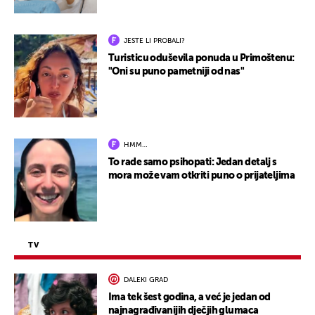
JESTE LI PROBALI?
Turisticu oduševila ponuda u Primoštenu:
"Oni su puno pametniji od nas"
HMM…
To rade samo psihopati: Jedan detalj s
mora može vam otkriti puno o prijateljima
TV
DALEKI GRAD
Ima tek šest godina, a već je jedan od
najnagrađivanijih dječjih glumaca