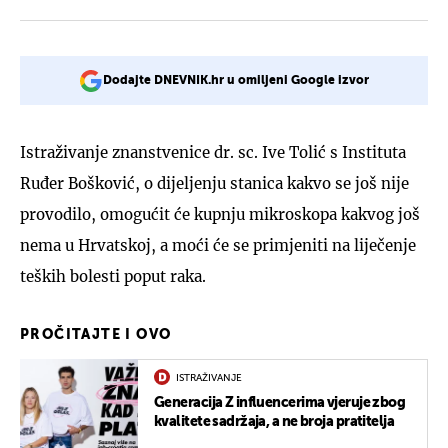
Dodajte DNEVNIK.hr u omiljeni Google izvor
Istraživanje znanstvenice dr. sc. Ive Tolić s Instituta
Ruđer Bošković, o dijeljenju stanica kakvo se još nije
provodilo, omogućit će kupnju mikroskopa kakvog još
nema u Hrvatskoj, a moći će se primjeniti na liječenje
teških bolesti poput raka.
PROČITAJTE I OVO
ISTRAŽIVANJE
Generacija Z influencerima vjeruje zbog
kvalitete sadržaja, a ne broja pratitelja