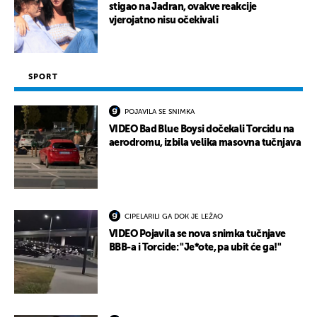
stigao na Jadran, ovakve reakcije
vjerojatno nisu očekivali
SPORT
POJAVILA SE SNIMKA
VIDEO Bad Blue Boysi dočekali Torcidu na
aerodromu, izbila velika masovna tučnjava
CIPELARILI GA DOK JE LEŽAO
VIDEO Pojavila se nova snimka tučnjave
BBB-a i Torcide: "Je*ote, pa ubit će ga!"