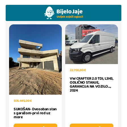
22.700,00 €
VW CRAFTER 2.0 TDI, L3H3,
ODLIČNO STANJE,
GARANCIJA NA VOZILO...,
2024
505.445,00 €
SUKOŠAN- Dvosoban stan
s garažom-prvi red uz
more