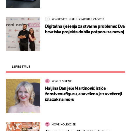
POKROVITELJ PHILIP MORRIS ZAGREB
Digitalna rješenja za stvarne probleme: Dva
hrvatska projekta dobila potporu za razvoj
LIFESTYLE
POPUT SIRENE
Haljina Danijele Martinović ističe
ženstvenu figuru, a savršena je za večernji
izlazak na moru
NOVE KOLEKCIJE