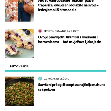
Ako su vam dosadile “obične” plave
traperice, ove jeseni dolazite na svoje -
izdvajamo 15 hit modela
PREJEDNOSTAVNO ZA SLOŽITI
Ovo je pravi ljetni tiramisu s limunom i
borovnicama – baš osvježava i jako je fin
PUTOVANJA
UZ RUČAK ILI VEČERU
Savršeni prilog: Recept za najfinije mahune
sa špekom