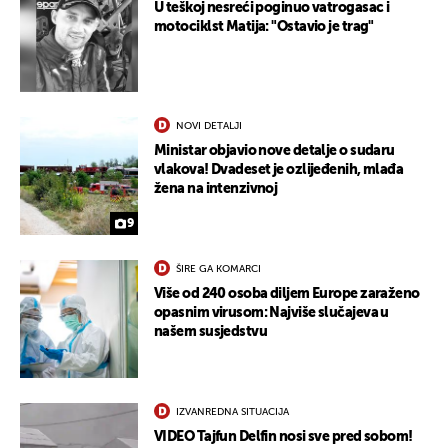
U teškoj nesreći poginuo vatrogasac i
motociklst Matija: "Ostavio je trag"
NOVI DETALJI
Ministar objavio nove detalje o sudaru
vlakova! Dvadeset je ozlijeđenih, mlađa
žena na intenzivnoj
9
ŠIRE GA KOMARCI
Više od 240 osoba diljem Europe zaraženo
opasnim virusom: Najviše slučajeva u
našem susjedstvu
IZVANREDNA SITUACIJA
VIDEO Tajfun Delfin nosi sve pred sobom!