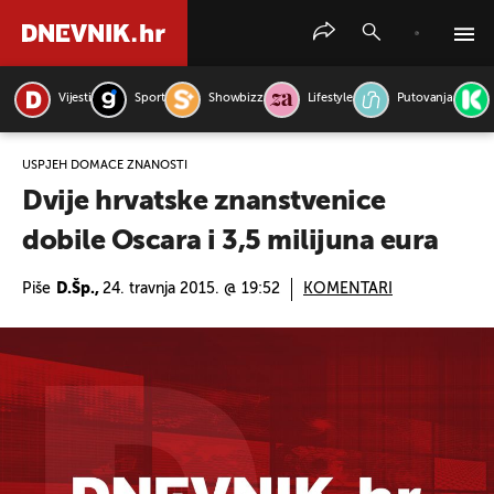
Vijesti
Sport
Showbizz
Lifestyle
Putovanja
PRETRAŽITE VIJESTI
USPJEH DOMAĆE ZNANOSTI
Dvije hrvatske znanstvenice
dobile Oscara i 3,5 milijuna eura
Piše
D.Šp.,
24. travnja 2015. @ 19:52
KOMENTARI