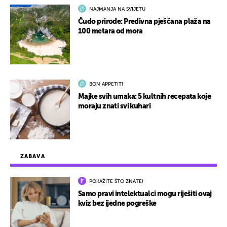
NAJMANJA NA SVIJETU
Čudo prirode: Predivna pješčana plaža na
100 metara od mora
BON APPETIT!
Majke svih umaka: 5 kultnih recepata koje
moraju znati svi kuhari
ZABAVA
POKAŽITE ŠTO ZNATE!
Samo pravi intelektualci mogu riješiti ovaj
kviz bez ijedne pogreške