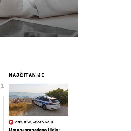
NAJČITANIJE
ČEKA SE NALAZ OBDUKCIJE
U moru pronađeno tijelo: