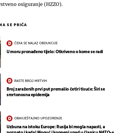
vstveno osiguranje (HZZO).
IMA SE PRIČA
ČEKA SE NALAZ OBDUKCIJE
U moru pronađeno tijelo: Otkriveno o kome se radi
RASTE BROJ MRTVIH
Broj zaraženih prvi put premašio četiri tisuće: Širi se
smrtonosna epidemija
OBAVJEŠTAJNO UPOZORENJE
Uzbuna na istoku Europe: Rusija bi mogla napasti, a
poznato i kada! Moguć i kopneni upad u članicu NATO-a