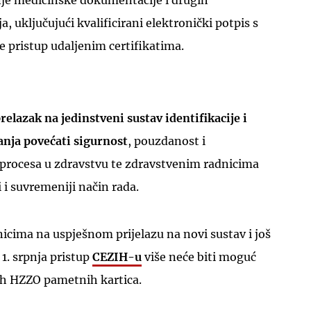
nje medicinske dokumentacije i drugih
a, uključujući kvalificirani elektronički potpis s
pristup udaljenim certifikatima.
UKLJUČITE NOTIFIKACIJE
relazak na jedinstveni sustav identifikacije i
anja povećati sigurnost
, pouzdanost i
 procesa u zdravstvu te zdravstvenim radnicima
 i suvremeniji način rada.
nicima na uspješnom prijelazu na novi sustav i još
1. srpnja pristup
CEZIH-u
više neće biti moguć
h HZZO pametnih kartica.