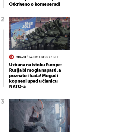
Otkriveno o kome se radi
OBAVJEŠTAJNO UPOZORENJE
Uzbuna na istoku Europe:
Rusija bi mogla napasti, a
poznato i kada! Moguć i
kopneni upad u članicu
NATO-a