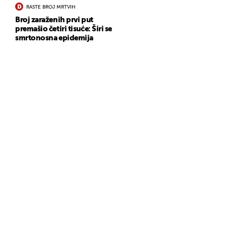
RASTE BROJ MRTVIH
Broj zaraženih prvi put
premašio četiri tisuće: Širi se
smrtonosna epidemija