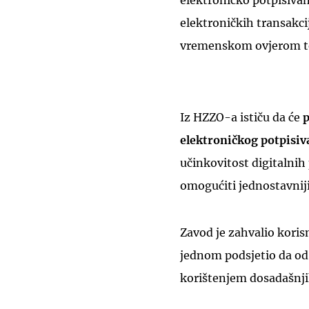
elektroničko potpisiva
elektroničkih transakcij
vremenskom ovjerom te 
Iz HZZO-a ističu da će
p
elektroničkog potpisiv
učinkovitost digitalnih
omogućiti jednostavniji
Zavod je zahvalio koris
jednom podsjetio da od 
korištenjem dosadašnji