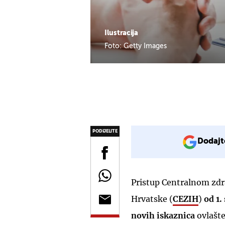
Ilustracija
Foto: Getty Images
PODIJELITE
Dodajt
Pristup Centralnom zd
Hrvatske (
CEZIH
)
od 1.
novih iskaznica
ovlašte