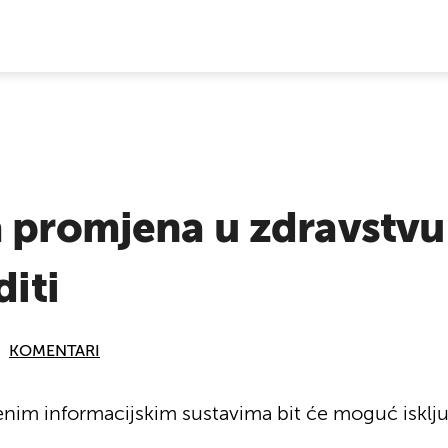
E VIJESTI
 promjena u zdravstvu
diti
KOMENTARI
enim informacijskim sustavima bit će moguć isklju