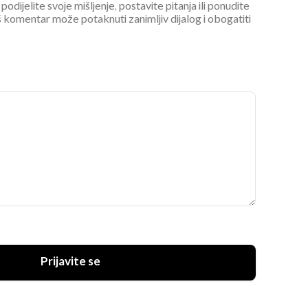
podijelite svoje mišljenje, postavite pitanja ili ponudite
 komentar može potaknuti zanimljiv dijalog i obogatiti
Prijavite se