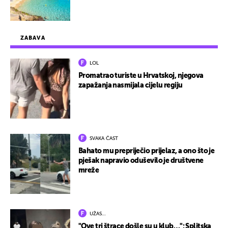
ZABAVA
LOL
Promatrao turiste u Hrvatskoj, njegova
zapažanja nasmijala cijelu regiju
SVAKA ČAST
Bahato mu prepriječio prijelaz, a ono što je
pješak napravio oduševilo je društvene
mreže
UŽAS…
"Ove tri štrace došle su u klub…": Splitska