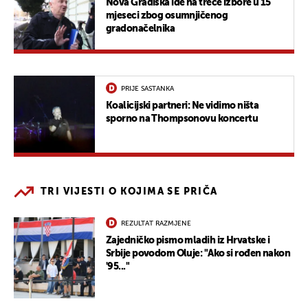
Nova Gradiška ide na treće izbore u 15
mjeseci zbog osumnjičenog
gradonačelnika
PRIJE SASTANKA
Koalicijski partneri: Ne vidimo ništa
sporno na Thompsonovu koncertu
TRI VIJESTI O KOJIMA SE PRIČA
REZULTAT RAZMJENE
Zajedničko pismo mladih iz Hrvatske i
Srbije povodom Oluje: "Ako si rođen nakon
'95..."