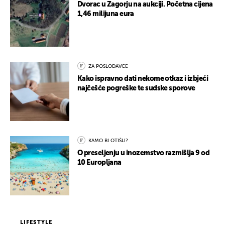
Dvorac u Zagorju na aukciji. Početna cijena
1,46 milijuna eura
ZA POSLODAVCE
Kako ispravno dati nekome otkaz i izbjeći
najčešće pogreške te sudske sporove
KAMO BI OTIŠLI?
O preseljenju u inozemstvo razmišlja 9 od
10 Europljana
LIFESTYLE