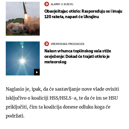
ALARM U KIJEVU
Obavještajac otkrio: Raspoređuju se i imaju
120 raketa, napast će Ukrajinu
VREMENSKA PROGNOZA
Nakon vrhunca toplinskog vala stiže
osvježenje: Dokad će trajati otkrio je
meteorolog
Naglasio je, ipak, da će sastavljanje nove vlade ovisiti
isključivo o koaliciji HSS/HSLS-a, te da će im se HSU
priključiti, čim ta koalicija donese odluku koga će
podržati.