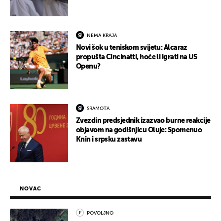
NEMA KRAJA
Novi šok u teniskom svijetu: Alcaraz
propušta Cincinatti, hoće li igrati na US
Openu?
SRAMOTA
Zvezdin predsjednik izazvao burne reakcije
objavom na godišnjicu Oluje: Spomenuo
Knin i srpsku zastavu
NOVAC
POVOLJNO