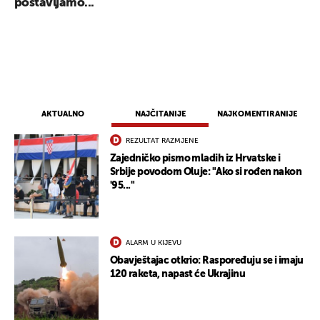
postavljamo...
AKTUALNO
NAJČITANIJE
NAJKOMENTIRANIJE
REZULTAT RAZMJENE
Zajedničko pismo mladih iz Hrvatske i
Srbije povodom Oluje: "Ako si rođen nakon
'95..."
ALARM U KIJEVU
Obavještajac otkrio: Raspoređuju se i imaju
120 raketa, napast će Ukrajinu