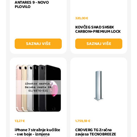
ANTARES 9 - NOVO
PLOVILO
320,00 €
KOVČEG SHAD SH58X
CARBON+PREMIUM LOCK
SAZNAJ VIŠE
SAZNAJ VIŠE
13,27 €
1.759,59 €
iPhone 7 stražnje kućište
CROVERG TG Zračna
- sve boje - izmjena
zavjesa TECNOBREEZE