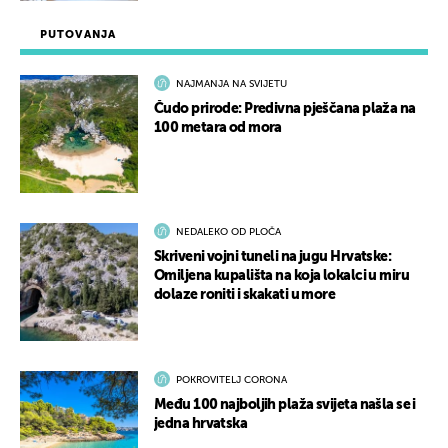
PUTOVANJA
NAJMANJA NA SVIJETU
Čudo prirode: Predivna pješčana plaža na
100 metara od mora
NEDALEKO OD PLOČA
Skriveni vojni tuneli na jugu Hrvatske:
Omiljena kupališta na koja lokalci u miru
dolaze roniti i skakati u more
POKROVITELJ CORONA
Među 100 najboljih plaža svijeta našla se i
jedna hrvatska