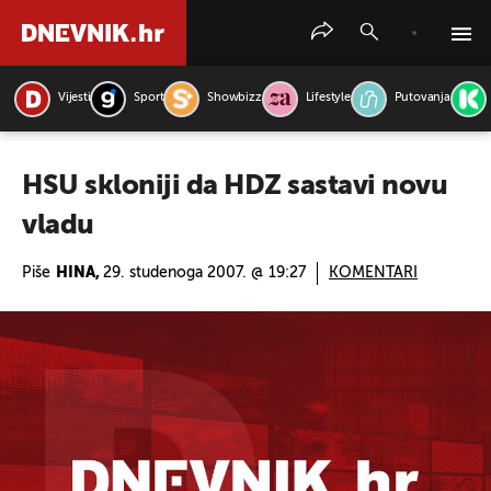
Vijesti
Sport
Showbizz
Lifestyle
Putovanja
PRETRAŽITE VIJESTI
HSU skloniji da HDZ sastavi novu
vladu
Piše
HINA,
29. studenoga 2007. @ 19:27
KOMENTARI