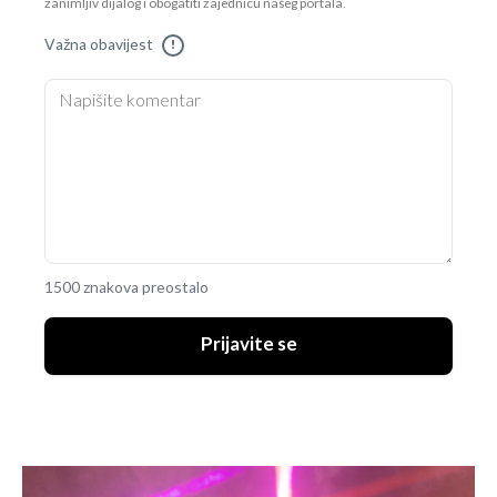
zanimljiv dijalog i obogatiti zajednicu našeg portala.
Važna obavijest
!
1500 znakova preostalo
Prijavite se