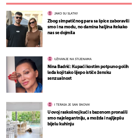
JAKO SU SLATKI!
Zbog simpatičnog para sa špice zaboravili
smo i na modu, no damina haljina itekako
nas se dojmila
UŽIVANJE NA STIJENAMA
Nina Badrić: Kupaći kostim potpuno golih
leđa koji tako lijepo ističe žensku
senzualnost
I TERASA JE SAN SNOVA!
U ovoj raskošnoj kući s bazenom pronašli
smo najelegantniju, a možda i najljepšu
bijelu kuhinju