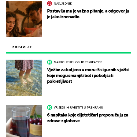
NASLJEDNIK
Postavila mu je važno pitanje, a odgovor ju
je jako iznenadio
ZDRAVLJE
NAJSIGURNIJI OBLIK REKREACIJE
Vježbe za koljeno u moru: 5 sigurnih vježbi
koje mogu smanjiti bol i poboljšati
pokretljivost
VRIJEDI IH UVRSTITI U PREHRANU
6 napitaka koje dijetetičari preporučuju za
zdrave zglobove