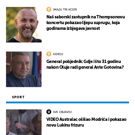
IMAJU TRI KĆERI
Naš saborski zastupnik na Thompsonovu
koncertu pokazao lijepu suprugu, koja
godinama izbjegava javnost
HEROJ
General pobjednik: Gdje i što 31 godinu
nakon Oluje radi general Ante Gotovina?
SPORT
SVE OBJAVIO
VIDEO Australac ošišao Modrića i pokazao
novu Lukinu frizuru