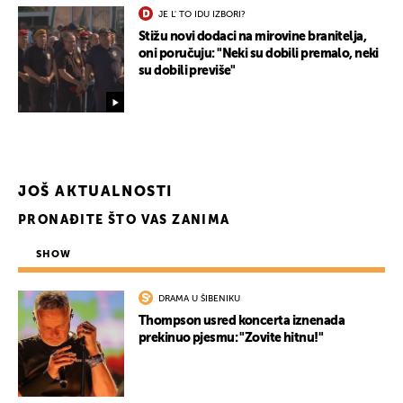
JE L' TO IDU IZBORI?
Stižu novi dodaci na mirovine branitelja,
oni poručuju: "Neki su dobili premalo, neki
su dobili previše"
UKLJUČITE NOTIFIKACIJE
JOŠ AKTUALNOSTI
PRONAĐITE ŠTO VAS ZANIMA
SHOW
DRAMA U ŠIBENIKU
Thompson usred koncerta iznenada
prekinuo pjesmu: "Zovite hitnu!"