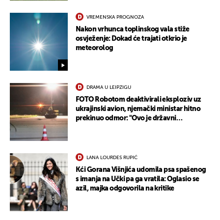
VREMENSKA PROGNOZA
Nakon vrhunca toplinskog vala stiže
osvježenje: Dokad će trajati otkrio je
meteorolog
DRAMA U LEIPZIGU
FOTO Robotom deaktivirali eksploziv uz
ukrajinski avion, njemački ministar hitno
prekinuo odmor: "Ovo je državni
terorizam"
LANA LOURDES RUPIĆ
Kći Gorana Višnjića udomila psa spašenog
s imanja na Učki pa ga vratila: Oglasio se
azil, majka odgovorila na kritike