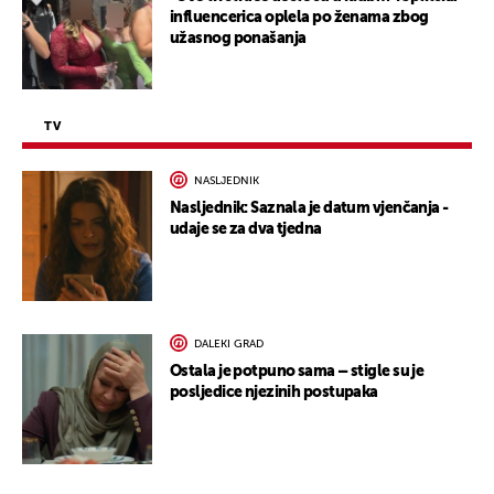
influencerica oplela po ženama zbog
užasnog ponašanja
TV
NASLJEDNIK
Nasljednik: Saznala je datum vjenčanja -
udaje se za dva tjedna
DALEKI GRAD
Ostala je potpuno sama – stigle su je
posljedice njezinih postupaka