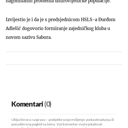
nagomilanih problema umirovljeničke populacije.
Izvijestio je i da je s predsjednicom HSLS-a Đurđom
Adlešić dogovorio formiranje zajedničkog kluba u
novom sazivu Sabora.
Komentari
(0)
Uključite se u raspravu – podijelite svoje mišljenje, postavite pitanja ili
ponudite svoj pogled na temu. Vaš komentar može potaknuti