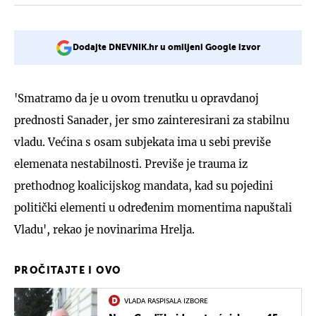
Dodajte DNEVNIK.hr u omiljeni Google izvor
'Smatramo da je u ovom trenutku u opravdanoj
prednosti Sanader, jer smo zainteresirani za stabilnu
vladu. Većina s osam subjekata ima u sebi previše
elemenata nestabilnosti. Previše je trauma iz
prethodnog koalicijskog mandata, kad su pojedini
politički elementi u određenim momentima napuštali
Vladu', rekao je novinarima Hrelja.
PROČITAJTE I OVO
VLADA RASPISALA IZBORE