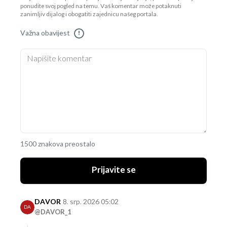
ponudite svoj pogled na temu. Vaš komentar može potaknuti
zanimljiv dijalog i obogatiti zajednicu našeg portala.
Važna obavijest
!
1500 znakova preostalo
Prijavite se
DAVOR
8. srp. 2026 05:02
DA
@DAVOR_1