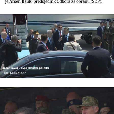
je
Arsen Bauk
, predsjednik Odbora za obranu (SDP).
Jedan savez - dvije različite politike
Foto: DNEVNIK.hr