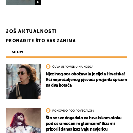
JOŠ AKTUALNOSTI
PRONAĐITE ŠTO VAS ZANIMA
SHOW
ČUVA USPOMENU NA NJEGA
Njezinog oca obožavala je cijela Hrvatska!
Kći neprežaljenog pjevača projurila špicom
na dva kotača
PONOVNO POD POVEĆALOM
Što se sve događalo na hrvatskom otoku
pod osramoćenim glumcem? Bizarni
prizori i danas izazivaju nevjericu