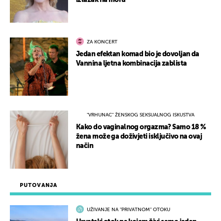
izlazak na moru
ZA KONCERT
Jedan efektan komad bio je dovoljan da
Vannina ljetna kombinacija zablista
"VRHUNAC" ŽENSKOG SEKSUALNOG ISKUSTVA
Kako do vaginalnog orgazma? Samo 18 %
žena može ga doživjeti isključivo na ovaj
način
PUTOVANJA
UŽIVANJE NA "PRIVATNOM" OTOKU