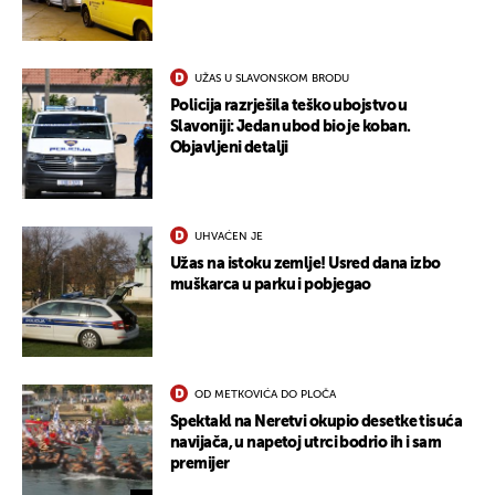
UŽAS U SLAVONSKOM BRODU
Policija razrješila teško ubojstvo u
Slavoniji: Jedan ubod bio je koban.
Objavljeni detalji
UHVAĆEN JE
Užas na istoku zemlje! Usred dana izbo
muškarca u parku i pobjegao
OD METKOVIĆA DO PLOČA
Spektakl na Neretvi okupio desetke tisuća
navijača, u napetoj utrci bodrio ih i sam
premijer