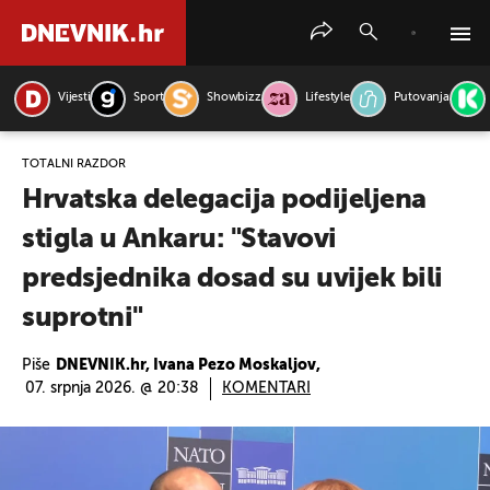
Vijesti
Sport
Showbizz
Lifestyle
Putovanja
PRETRAŽITE VIJESTI
TOTALNI RAZDOR
Hrvatska delegacija podijeljena
stigla u Ankaru: "Stavovi
predsjednika dosad su uvijek bili
suprotni"
Piše
DNEVNIK.hr, Ivana Pezo Moskaljov,
07. srpnja 2026. @ 20:38
KOMENTARI