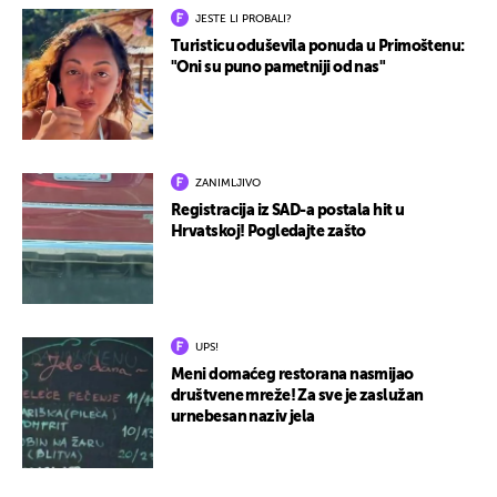
JESTE LI PROBALI?
Turisticu oduševila ponuda u Primoštenu:
"Oni su puno pametniji od nas"
ZANIMLJIVO
Registracija iz SAD-a postala hit u
Hrvatskoj! Pogledajte zašto
UPS!
Meni domaćeg restorana nasmijao
društvene mreže! Za sve je zaslužan
urnebesan naziv jela