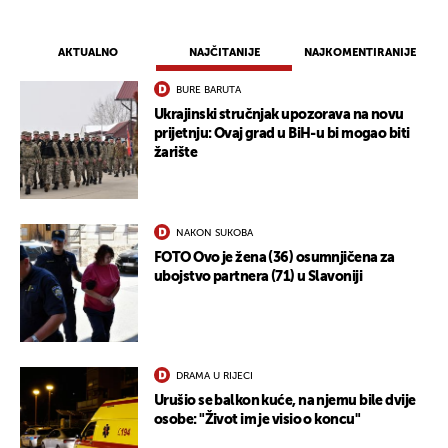
AKTUALNO
NAJČITANIJE
NAJKOMENTIRANIJE
BURE BARUTA
Ukrajinski stručnjak upozorava na novu
prijetnju: Ovaj grad u BiH-u bi mogao biti
žarište
NAKON SUKOBA
FOTO Ovo je žena (36) osumnjičena za
ubojstvo partnera (71) u Slavoniji
DRAMA U RIJECI
Urušio se balkon kuće, na njemu bile dvije
osobe: "Život im je visio o koncu"