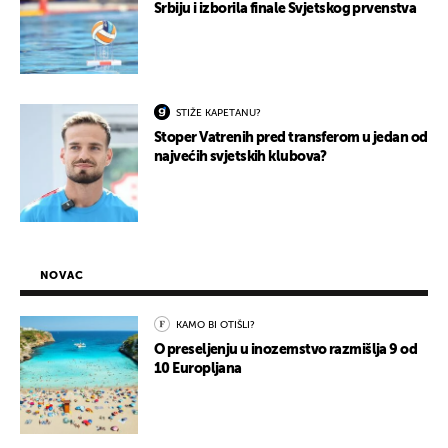
Srbiju i izborila finale Svjetskog prvenstva
STIŽE KAPETANU?
Stoper Vatrenih pred transferom u jedan od
najvećih svjetskih klubova?
NOVAC
KAMO BI OTIŠLI?
O preseljenju u inozemstvo razmišlja 9 od
10 Europljana