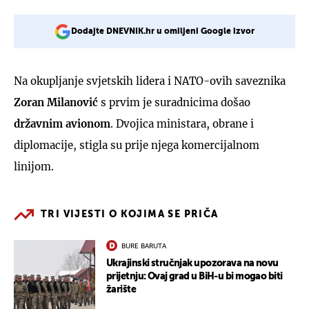
Dodajte DNEVNIK.hr u omiljeni Google izvor
Na okupljanje svjetskih lidera i NATO-ovih saveznika
Zoran Milanović
s prvim je suradnicima došao
državnim avionom
. Dvojica ministara, obrane i
diplomacije, stigla su prije njega komercijalnom
linijom.
TRI VIJESTI O KOJIMA SE PRIČA
BURE BARUTA
Ukrajinski stručnjak upozorava na novu
prijetnju: Ovaj grad u BiH-u bi mogao biti
žarište