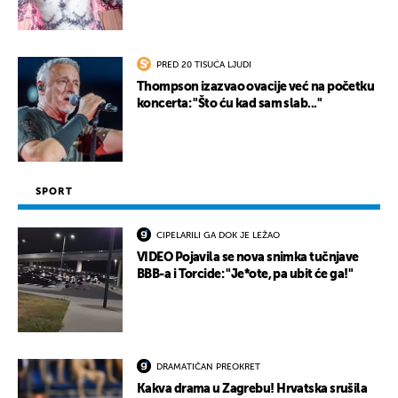
PRED 20 TISUĆA LJUDI
Thompson izazvao ovacije već na početku
koncerta: "Što ću kad sam slab..."
SPORT
CIPELARILI GA DOK JE LEŽAO
VIDEO Pojavila se nova snimka tučnjave
BBB-a i Torcide: "Je*ote, pa ubit će ga!"
DRAMATIČAN PREOKRET
Kakva drama u Zagrebu! Hrvatska srušila