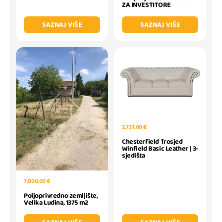
ZA INVESTITORE
SAZNAJ VIŠE
SAZNAJ VIŠE
2.737,00 €
Chesterfield Trosjed
Winfield Basic Leather | 3-
sjedišta
7.000,00 €
Poljoprivredno zemljište,
Velika Ludina, 1375 m2