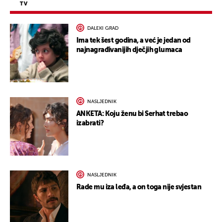
TV
DALEKI GRAD
Ima tek šest godina, a već je jedan od
najnagrađivanijih dječjih glumaca
NASLJEDNIK
ANKETA: Koju ženu bi Serhat trebao
izabrati?
NASLJEDNIK
Rade mu iza leđa, a on toga nije svjestan