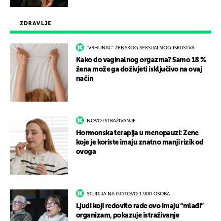
ZDRAVLJE
"VRHUNAC" ŽENSKOG SEKSUALNOG ISKUSTVA
Kako do vaginalnog orgazma? Samo 18 %
žena može ga doživjeti isključivo na ovaj
način
NOVO ISTRAŽIVANJE
Hormonska terapija u menopauzi: Žene
koje je koriste imaju znatno manji rizik od
ovoga
STUDIJA NA GOTOVO 1.900 OSOBA
Ljudi koji redovito rade ovo imaju “mlađi”
organizam, pokazuje istraživanje