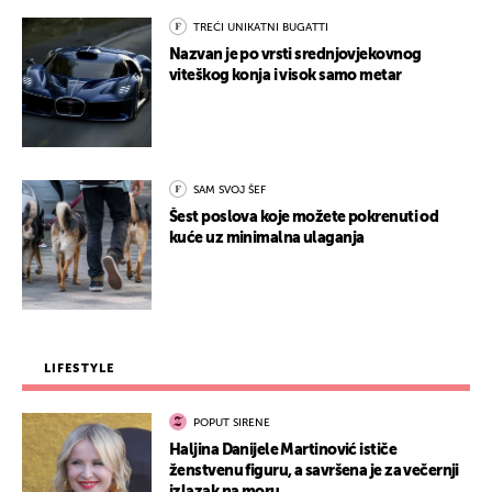
TREĆI UNIKATNI BUGATTI
Nazvan je po vrsti srednjovjekovnog
viteškog konja i visok samo metar
SAM SVOJ ŠEF
Šest poslova koje možete pokrenuti od
kuće uz minimalna ulaganja
LIFESTYLE
POPUT SIRENE
Haljina Danijele Martinović ističe
ženstvenu figuru, a savršena je za večernji