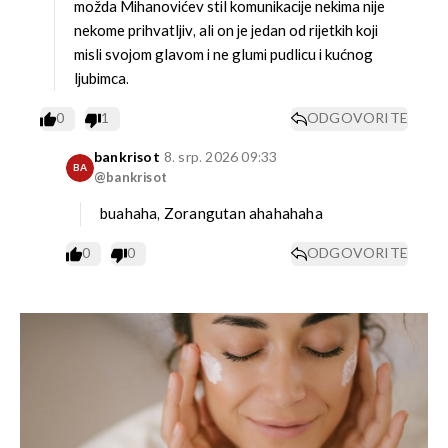
možda Mihanovićev stil komunikacije nekima nije
nekome prihvatljiv, ali on je jedan od rijetkih koji
misli svojom glavom i ne glumi pudlicu i kućnog
ljubimca.
0
1
ODGOVORITE
bankrisot
8. srp. 2026 09:33
BA
@bankrisot
buahaha, Zorangutan ahahahaha
0
0
ODGOVORITE