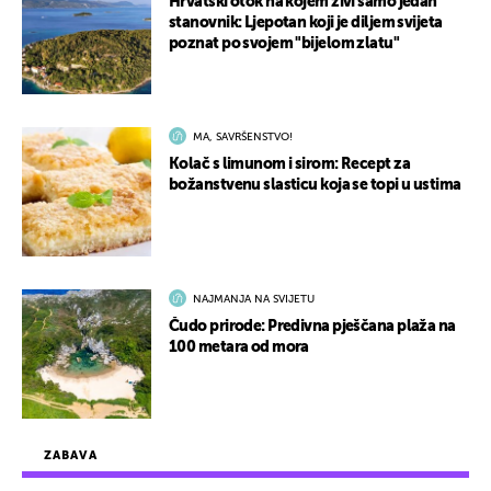
Hrvatski otok na kojem živi samo jedan
stanovnik: Ljepotan koji je diljem svijeta
poznat po svojem "bijelom zlatu"
MA, SAVRŠENSTVO!
Kolač s limunom i sirom: Recept za
božanstvenu slasticu koja se topi u ustima
NAJMANJA NA SVIJETU
Čudo prirode: Predivna pješčana plaža na
100 metara od mora
ZABAVA