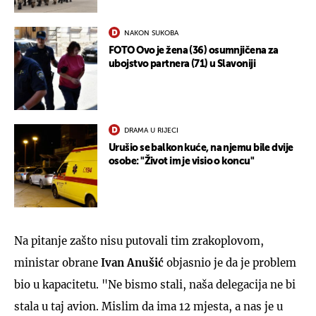
NAKON SUKOBA
FOTO Ovo je žena (36) osumnjičena za
ubojstvo partnera (71) u Slavoniji
DRAMA U RIJECI
Urušio se balkon kuće, na njemu bile dvije
osobe: "Život im je visio o koncu"
Na pitanje zašto nisu putovali tim zrakoplovom,
ministar obrane
Ivan Anušić
objasnio je da je problem
bio u kapacitetu. "Ne bismo stali, naša delegacija ne bi
stala u taj avion. Mislim da ima 12 mjesta, a nas je u