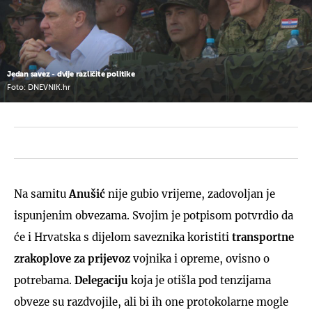
Jedan savez - dvije različite politike
Foto: DNEVNIK.hr
Na samitu
Anušić
nije gubio vrijeme, zadovoljan je
ispunjenim obvezama. Svojim je potpisom potvrdio da
će i Hrvatska s dijelom saveznika koristiti
transportne
zrakoplove za prijevoz
vojnika i opreme, ovisno o
potrebama.
Delegaciju
koja je otišla pod tenzijama
obveze su razdvojile, ali bi ih one protokolarne mogle