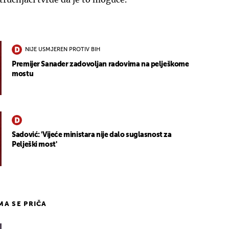
NIJE USMJEREN PROTIV BIH
Premijer Sanader zadovoljan radovima na pelješkome
mostu
Sadović: 'Vijeće ministara nije dalo suglasnost za
Pelješki most'
IMA SE PRIČA