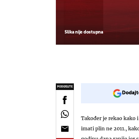
Slika nije dostupna
PODIJELITE
Dodajt
Također je rekao kako i 
imati plin ne 2011., ka
godinu dana ranije jer s