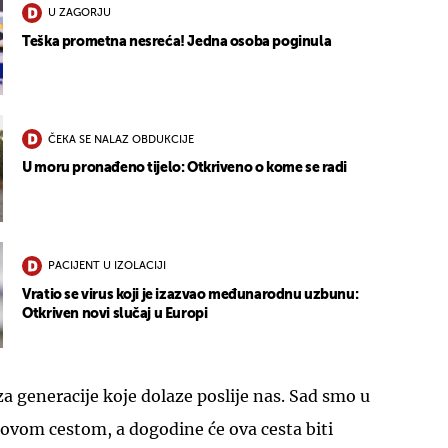
U ZAGORJU
Teška prometna nesreća! Jedna osoba poginula
ČEKA SE NALAZ OBDUKCIJE
U moru pronađeno tijelo: Otkriveno o kome se radi
PACIJENT U IZOLACIJI
Vratio se virus koji je izazvao međunarodnu uzbunu:
Otkriven novi slučaj u Europi
za generacije koje dolaze poslije nas. Sad smo u
novom cestom, a dogodine će ova cesta biti