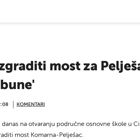
E VIJESTI
izgraditi most za Pelje
 bune'
2:08
KOMENTARI
je danas na otvaranju područne osnovne škole u Ci
graditi most Komarna-Pelješac.