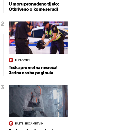
U moru pronađeno tijelo:
Otkriveno o kome se radi
U ZAGORJU
Teška prometna nesreća!
Jedna osoba poginula
RASTE BROJ MRTVIH