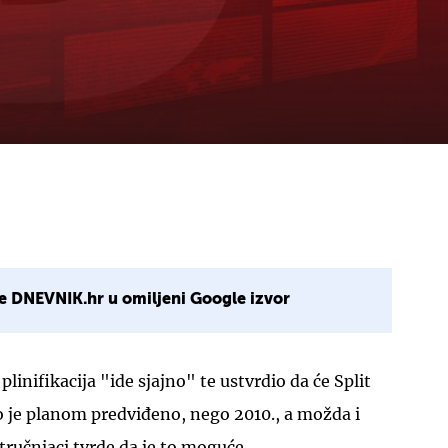
e DNEVNIK.hr u omiljeni Google izvor
plinifikacija "ide sjajno" te ustvrdio da će Split
ko je planom predviđeno, nego 2010., a možda i
tručnjaci tvrde da je to moguće.