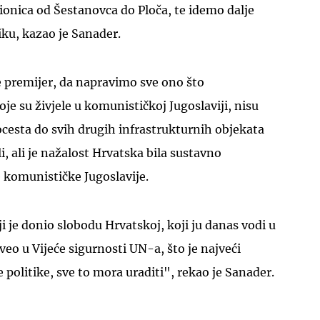
dionica od Šestanovca do Ploča, te idemo dalje
u, kazao je Sanader.
e premijer, da napravimo sve ono što
oje su živjele u komunističkoj Jugoslaviji, nisu
UKLJUČITE NOTIFIKACIJE
ocesta do svih drugih infrastrukturnih objekata
i, ali je nažalost Hrvatska bila sustavno
 komunističke Jugoslavije.
ji je donio slobodu Hrvatskoj, koji ju danas vodi u
oveo u Vijeće sigurnosti UN-a, što je najveći
 politike, sve to mora uraditi", rekao je Sanader.