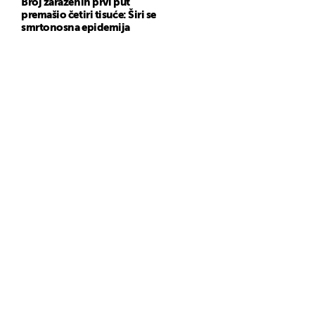
Broj zaraženih prvi put
premašio četiri tisuće: Širi se
smrtonosna epidemija