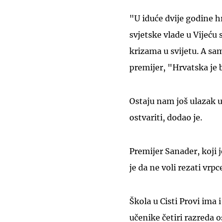
"U iduće dvije godine h
svjetske vlade u Vijeću 
krizama u svijetu. A sa
premijer, "Hrvatska je b
Ostaju nam još ulazak u
ostvariti, dodao je.
Premijer Sanader, koji j
je da ne voli rezati vrp
Škola u Cisti Provi ima i
učenike četiri razreda o