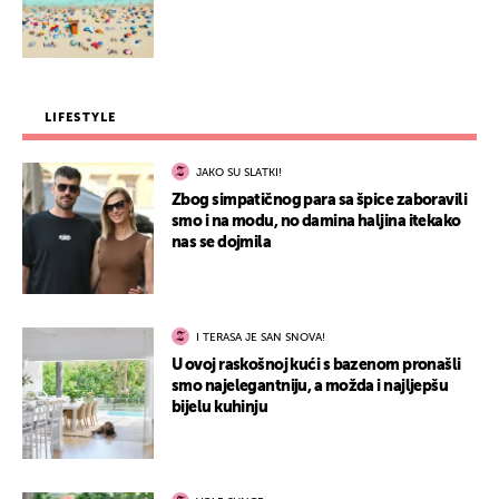
LIFESTYLE
JAKO SU SLATKI!
Zbog simpatičnog para sa špice zaboravili
smo i na modu, no damina haljina itekako
nas se dojmila
I TERASA JE SAN SNOVA!
U ovoj raskošnoj kući s bazenom pronašli
smo najelegantniju, a možda i najljepšu
bijelu kuhinju