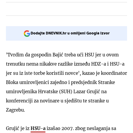
Dodajte DNEVNIK.hr u omiljeni Google izvor
'Tvrdim da gospodin Bajić treba ući HSU jer u ovom
trenutku nema nikakve razlike između HDZ-a i HSU-a
jer su iz iste torbe koristili novce', kazao je koordinator
Bloka umirovljenici zajedno i predsjednik Stranke
umirovljenika Hrvatske (SUH) Lazar Grujić na
konferenciji za novinare u sjedištu te stranke u
Zagrebu.
Grujić je iz
HSU-a
izašao 2007. zbog neslaganja sa