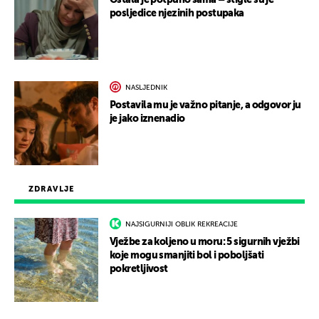
Ostala je potpuno sama – stigle su je
posljedice njezinih postupaka
NASLJEDNIK
Postavila mu je važno pitanje, a odgovor ju
je jako iznenadio
ZDRAVLJE
NAJSIGURNIJI OBLIK REKREACIJE
Vježbe za koljeno u moru: 5 sigurnih vježbi
koje mogu smanjiti bol i poboljšati
pokretljivost