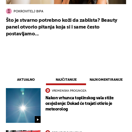
POKROVITELJ BIPA
Što je stvarno potrebno koži da zablista? Beauty
panel otvorio pitanja koja si i same često
postavljamo...
AKTUALNO
NAJČITANIJE
NAJKOMENTIRANIJE
VREMENSKA PROGNOZA
Nakon vrhunca toplinskog vala stiže
osvježenje: Dokad će trajati otkrio je
meteorolog