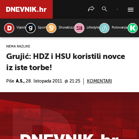
Vijesti
Sport
Showbizz
Lifestyle
Putovanja
PRETRAŽITE VIJESTI
NEMA RAZLIKE
Grujić: HDZ i HSU koristili novce
iz iste torbe!
Piše
A.S.,
28. listopada 2011. @ 21:25
KOMENTARI