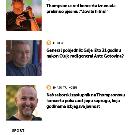
Thompson usred koncerta iznenada
prekinuo pjesmu: "Zovite hitnu!"
HEROJ
General pobjednik: Gdje i što 31 godinu
nakon Oluje radi general Ante Gotovina?
IMAJU TRI KĆERI
Naš saborski zastupnik na Thompsonovu
koncertu pokazao lijepu suprugu, koja
godinama izbjegava javnost
SPORT