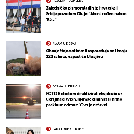
REZULTAT RAZMJENE
Zajedničko pismo mladih iz Hrvatske i
Srbije povodom Oluje: "Ako si rođen nakon
'95..."
ALARM U KIJEVU
Obavještajac otkrio: Raspoređuju se i imaju
120 raketa, napast će Ukrajinu
DRAMA U LEIPZIGU
FOTO Robotom deaktivirali eksploziv uz
ukrajinski avion, njemački ministar hitno
prekinuo odmor: "Ovo je državni
terorizam"
LANA LOURDES RUPIĆ