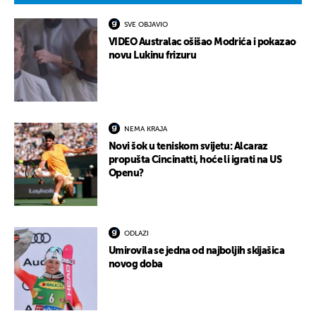
SVE OBJAVIO
VIDEO Australac ošišao Modrića i pokazao
novu Lukinu frizuru
NEMA KRAJA
Novi šok u teniskom svijetu: Alcaraz
propušta Cincinatti, hoće li igrati na US
Openu?
ODLAZI
Umirovila se jedna od najboljih skijašica
novog doba