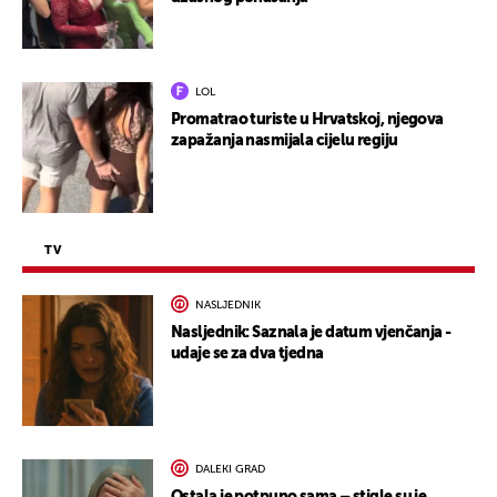
LOL
Promatrao turiste u Hrvatskoj, njegova
zapažanja nasmijala cijelu regiju
TV
NASLJEDNIK
Nasljednik: Saznala je datum vjenčanja -
udaje se za dva tjedna
DALEKI GRAD