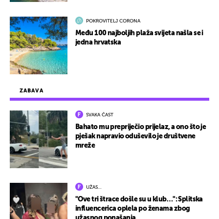
POKROVITELJ CORONA
Među 100 najboljih plaža svijeta našla se i
jedna hrvatska
ZABAVA
SVAKA ČAST
Bahato mu prepriječio prijelaz, a ono što je
pješak napravio oduševilo je društvene
mreže
UŽAS…
"Ove tri štrace došle su u klub…": Splitska
influencerica oplela po ženama zbog
užasnog ponašanja