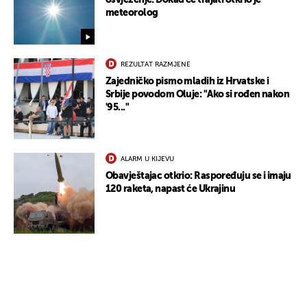
meteorolog
REZULTAT RAZMJENE
Zajedničko pismo mladih iz Hrvatske i
Srbije povodom Oluje: "Ako si rođen nakon
'95..."
ALARM U KIJEVU
Obavještajac otkrio: Raspoređuju se i imaju
120 raketa, napast će Ukrajinu