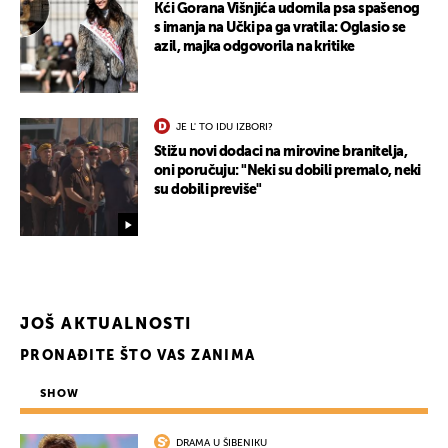
Kći Gorana Višnjića udomila psa spašenog
s imanja na Učki pa ga vratila: Oglasio se
azil, majka odgovorila na kritike
UKLJUČITE NOTIFIKACIJE
JE L' TO IDU IZBORI?
Stižu novi dodaci na mirovine branitelja,
oni poručuju: "Neki su dobili premalo, neki
su dobili previše"
JOŠ AKTUALNOSTI
PRONAĐITE ŠTO VAS ZANIMA
SHOW
DRAMA U ŠIBENIKU