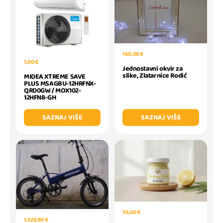
160,00 €
1,00 €
Jednostavni okvir za
slike, Zlatarnice Rodić
MIDEA XTREME SAVE
PLUS MSAGBU-12HRFNX-
QRD0GW / MOX102-
12HFN8-GH
SAZNAJ VIŠE
SAZNAJ VIŠE
10,00 €
1.325,90 €