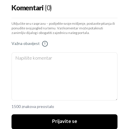
Komentari
(0)
Uključite se u raspravu – podijelite svoje mišljenje, postavite pitanja ili
ponudite svoj pogled na temu. Vaš komentar može potaknuti
zanimljiv dijalog i obogatiti zajednicu našeg portala.
Važna obavijest
!
1500 znakova preostalo
Prijavite se