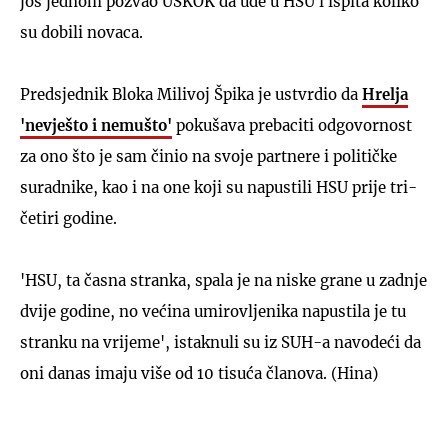
još jednom pozvao USKOK da uđe u HSU i ispita koliko
su dobili novaca.
Predsjednik Bloka Milivoj Špika je ustvrdio da
Hrelja
'nevješto i nemušto'
pokušava prebaciti odgovornost
za ono što je sam činio na svoje partnere i političke
suradnike, kao i na one koji su napustili HSU prije tri-
četiri godine.
'HSU, ta časna stranka, spala je na niske grane u zadnje
dvije godine, no većina umirovljenika napustila je tu
stranku na vrijeme', istaknuli su iz SUH-a navodeći da
oni danas imaju više od 10 tisuća članova. (Hina)