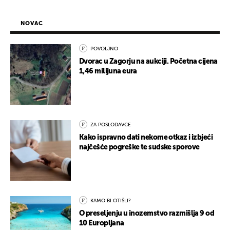
NOVAC
POVOLJNO
Dvorac u Zagorju na aukciji. Početna cijena
1,46 milijuna eura
ZA POSLODAVCE
Kako ispravno dati nekome otkaz i izbjeći
najčešće pogreške te sudske sporove
KAMO BI OTIŠLI?
O preseljenju u inozemstvo razmišlja 9 od
10 Europljana