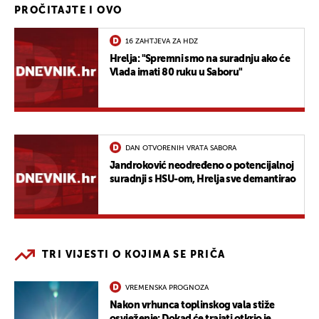
PROČITAJTE I OVO
16 ZAHTJEVA ZA HDZ
Hrelja: "Spremni smo na suradnju ako će
Vlada imati 80 ruku u Saboru"
DAN OTVORENIH VRATA SABORA
Jandroković neodređeno o potencijalnoj
suradnji s HSU-om, Hrelja sve demantirao
TRI VIJESTI O KOJIMA SE PRIČA
VREMENSKA PROGNOZA
Nakon vrhunca toplinskog vala stiže
osvježenje: Dokad će trajati otkrio je