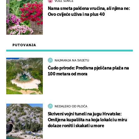
VOLE SUNCE
Nama smeta paklena vrućina, ali njima ne:
Ovo cvijeće uživa i na plus 40
PUTOVANJA
NAJMANJA NA SVIJETU
Čudo prirode: Predivna pješčana plaža na
100 metara od mora
NEDALEKO OD PLOČA
Skriveni vojni tuneli na jugu Hrvatske:
Omiljena kupališta na koja lokalci u miru
dolaze roniti i skakati u more