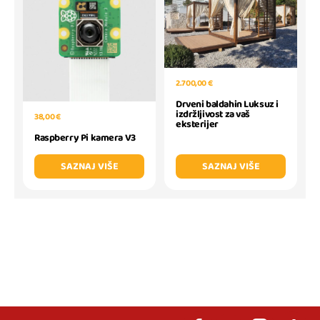
2.700,00 €
Drveni baldahin Luksuz i
izdržljivost za vaš
38,00 €
eksterijer
Raspberry Pi kamera V3
SAZNAJ VIŠE
SAZNAJ VIŠE