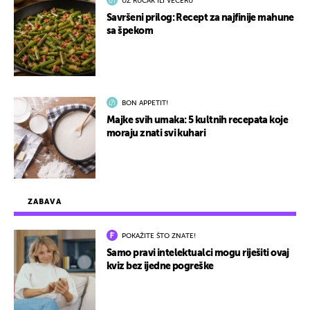
UZ RUČAK ILI VEČERU
Savršeni prilog: Recept za najfinije mahune
sa špekom
BON APPETIT!
Majke svih umaka: 5 kultnih recepata koje
moraju znati svi kuhari
ZABAVA
POKAŽITE ŠTO ZNATE!
Samo pravi intelektualci mogu riješiti ovaj
kviz bez ijedne pogreške