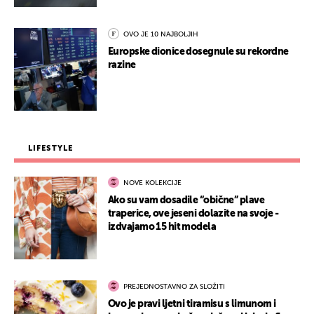
OVO JE 10 NAJBOLJIH
Europske dionice dosegnule su rekordne
razine
LIFESTYLE
NOVE KOLEKCIJE
Ako su vam dosadile “obične” plave
traperice, ove jeseni dolazite na svoje -
izdvajamo 15 hit modela
PREJEDNOSTAVNO ZA SLOŽITI
Ovo je pravi ljetni tiramisu s limunom i