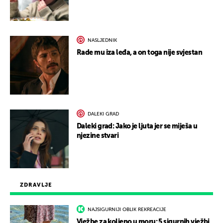
NASLJEDNIK
Rade mu iza leđa, a on toga nije svjestan
DALEKI GRAD
Daleki grad: Jako je ljuta jer se miješa u
njezine stvari
ZDRAVLJE
NAJSIGURNIJI OBLIK REKREACIJE
Vježbe za koljeno u moru: 5 sigurnih vježbi