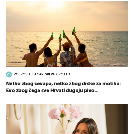
POKROVITELJ CARLSBERG CROATIA
Netko zbog ćevapa, netko zbog drške za motiku:
Evo zbog čega sve Hrvati duguju pivo...