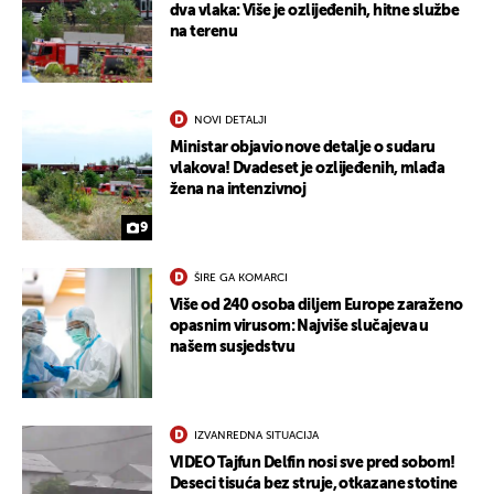
dva vlaka: Više je ozlijeđenih, hitne službe
na terenu
NOVI DETALJI
Ministar objavio nove detalje o sudaru
vlakova! Dvadeset je ozlijeđenih, mlađa
žena na intenzivnoj
9
ŠIRE GA KOMARCI
Više od 240 osoba diljem Europe zaraženo
opasnim virusom: Najviše slučajeva u
našem susjedstvu
IZVANREDNA SITUACIJA
VIDEO Tajfun Delfin nosi sve pred sobom!
Deseci tisuća bez struje, otkazane stotine