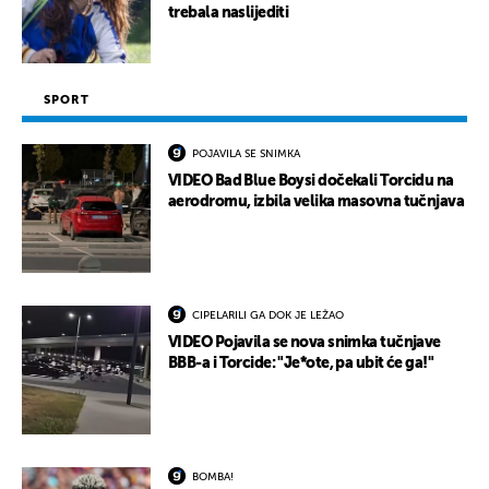
trebala naslijediti
SPORT
POJAVILA SE SNIMKA
VIDEO Bad Blue Boysi dočekali Torcidu na
aerodromu, izbila velika masovna tučnjava
CIPELARILI GA DOK JE LEŽAO
VIDEO Pojavila se nova snimka tučnjave
BBB-a i Torcide: "Je*ote, pa ubit će ga!"
BOMBA!