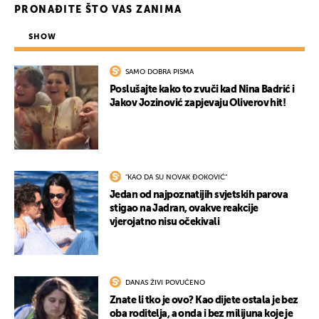
PRONAĐITE ŠTO VAS ZANIMA
SHOW
SAMO DOBRA PISMA
Poslušajte kako to zvuči kad Nina Badrić i
Jakov Jozinović zapjevaju Oliverov hit!
"KAO DA SU NOVAK ĐOKOVIĆ"
Jedan od najpoznatijih svjetskih parova
stigao na Jadran, ovakve reakcije
vjerojatno nisu očekivali
DANAS ŽIVI POVUČENO
Znate li tko je ovo? Kao dijete ostala je bez
oba roditelja, a onda i bez milijuna koje je