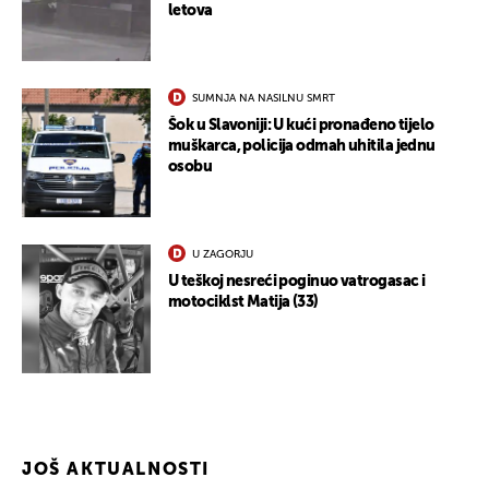
letova
SUMNJA NA NASILNU SMRT
Šok u Slavoniji: U kući pronađeno tijelo
muškarca, policija odmah uhitila jednu
osobu
UKLJUČITE NOTIFIKACIJE
U ZAGORJU
U teškoj nesreći poginuo vatrogasac i
motociklst Matija (33)
JOŠ AKTUALNOSTI