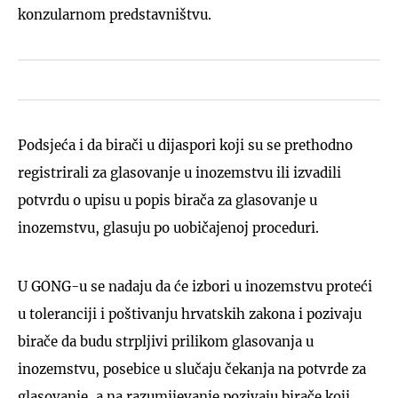
konzularnom predstavništvu.
Podsjeća i da birači u dijaspori koji su se prethodno
registrirali za glasovanje u inozemstvu ili izvadili
potvrdu o upisu u popis birača za glasovanje u
inozemstvu, glasuju po uobičajenoj proceduri.
U GONG-u se nadaju da će izbori u inozemstvu proteći
u toleranciji i poštivanju hrvatskih zakona i pozivaju
birače da budu strpljivi prilikom glasovanja u
inozemstvu, posebice u slučaju čekanja na potvrde za
glasovanje, a na razumijevanje pozivaju birače koji,