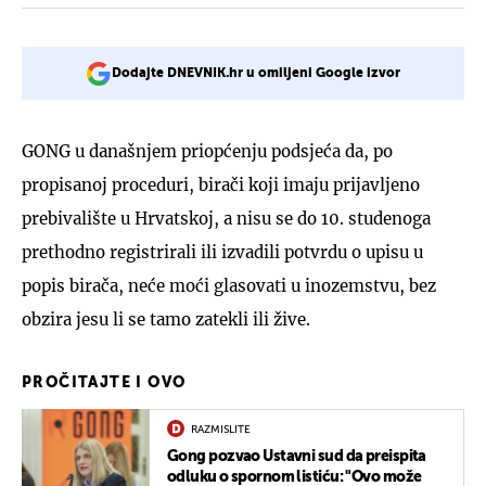
Dodajte DNEVNIK.hr u omiljeni Google izvor
GONG u današnjem priopćenju podsjeća da, po
propisanoj proceduri, birači koji imaju prijavljeno
prebivalište u Hrvatskoj, a nisu se do 10. studenoga
prethodno registrirali ili izvadili potvrdu o upisu u
popis birača, neće moći glasovati u inozemstvu, bez
obzira jesu li se tamo zatekli ili žive.
PROČITAJTE I OVO
RAZMISLITE
Gong pozvao Ustavni sud da preispita
odluku o spornom listiću: "Ovo može