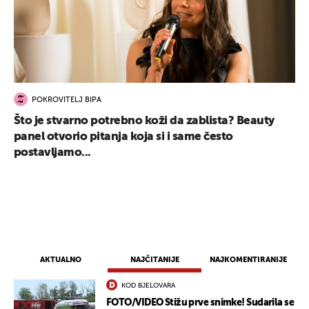
POKROVITELJ BIPA
Što je stvarno potrebno koži da zablista? Beauty
panel otvorio pitanja koja si i same često
postavljamo...
AKTUALNO
NAJČITANIJE
NAJKOMENTIRANIJE
KOD BJELOVARA
FOTO/VIDEO Stižu prve snimke! Sudarila se