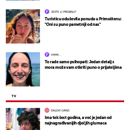
JESTE LI PROBALI?
Turisticu oduševila ponuda u Primoštenu:
"Oni su puno pametniji od nas"
HMM…
To rade samo psihopati: Jedan detalj s
mora može vam otkriti puno o prijateljima
TV
DALEKI GRAD
Ima tek šest godina, a već je jedan od
najnagrađivanijih dječjih glumaca