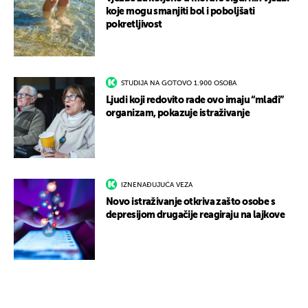
koje mogu smanjiti bol i poboljšati
pokretljivost
STUDIJA NA GOTOVO 1.900 OSOBA
Ljudi koji redovito rade ovo imaju “mlađi”
organizam, pokazuje istraživanje
IZNENAĐUJUĆA VEZA
Novo istraživanje otkriva zašto osobe s
depresijom drugačije reagiraju na lajkove