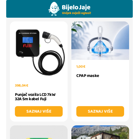
1,00 €
CPAP maske
398,04 €
Punjač vozila LCD 7kW
32A 5m kabel Fuji
SAZNAJ VIŠE
SAZNAJ VIŠE