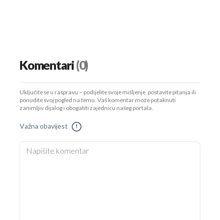
Komentari
(0)
Uključite se u raspravu – podijelite svoje mišljenje, postavite pitanja ili
ponudite svoj pogled na temu. Vaš komentar može potaknuti
zanimljiv dijalog i obogatiti zajednicu našeg portala.
Važna obavijest
!