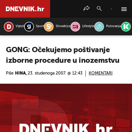
Vijesti
Sport
Showbizz
Lifestyle
Putovanja
PRETRAŽITE VIJESTI
GONG: Očekujemo poštivanje
izborne procedure u inozemstvu
Piše
HINA,
23. studenoga 2007. @ 12:43
KOMENTARI