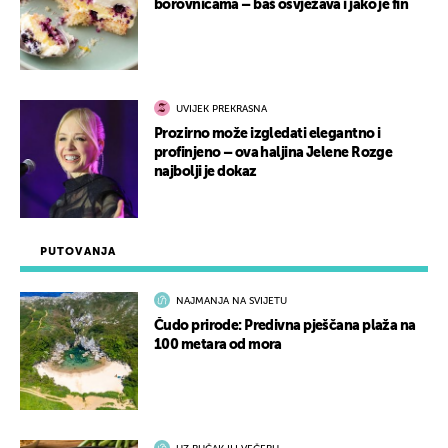
borovnicama – baš osvježava i jako je fin
UVIJEK PREKRASNA
Prozirno može izgledati elegantno i
profinjeno – ova haljina Jelene Rozge
najbolji je dokaz
PUTOVANJA
NAJMANJA NA SVIJETU
Čudo prirode: Predivna pješčana plaža na
100 metara od mora