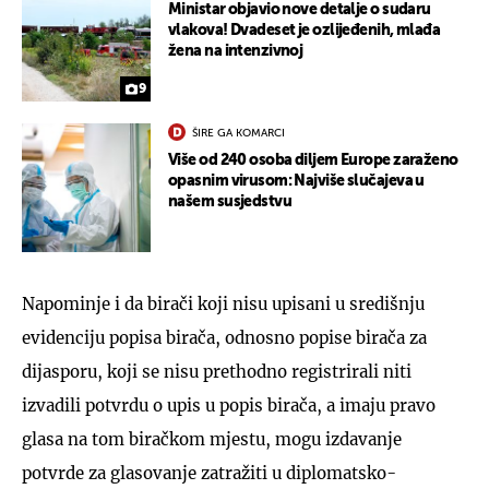
Ministar objavio nove detalje o sudaru
vlakova! Dvadeset je ozlijeđenih, mlađa
žena na intenzivnoj
9
ŠIRE GA KOMARCI
Više od 240 osoba diljem Europe zaraženo
opasnim virusom: Najviše slučajeva u
našem susjedstvu
Napominje i da birači koji nisu upisani u središnju
evidenciju popisa birača, odnosno popise birača za
dijasporu, koji se nisu prethodno registrirali niti
izvadili potvrdu o upis u popis birača, a imaju pravo
glasa na tom biračkom mjestu, mogu izdavanje
potvrde za glasovanje zatražiti u diplomatsko-