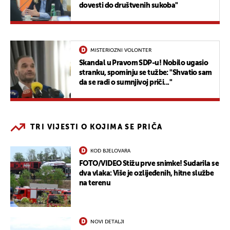
dovesti do društvenih sukoba"
MISTERIOZNI VOLONTER
Skandal u Pravom SDP-u! Nobilo ugasio
stranku, spominju se tužbe: "Shvatio sam
da se radi o sumnjivoj priči..."
TRI VIJESTI O KOJIMA SE PRIČA
KOD BJELOVARA
FOTO/VIDEO Stižu prve snimke! Sudarila se
dva vlaka: Više je ozlijeđenih, hitne službe
na terenu
NOVI DETALJI