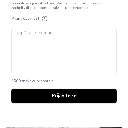
ponudite svoj pogled na temu. Vaš komentar može potaknuti
zanimljiv dijalog i obogatiti zajednicu našeg portala.
Važna obavijest
!
1500 znakova preostalo
Prijavite se