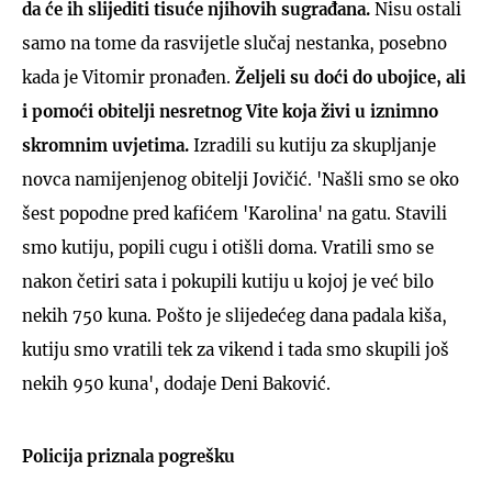
da će ih slijediti tisuće njihovih sugrađana.
Nisu ostali
samo na tome da rasvijetle slučaj nestanka, posebno
kada je Vitomir pronađen.
Željeli su doći do ubojice, ali
i pomoći obitelji nesretnog Vite koja živi u iznimno
skromnim uvjetima.
Izradili su kutiju za skupljanje
novca namijenjenog obitelji Jovičić. 'Našli smo se oko
šest popodne pred kafićem 'Karolina' na gatu. Stavili
smo kutiju, popili cugu i otišli doma. Vratili smo se
nakon četiri sata i pokupili kutiju u kojoj je već bilo
nekih 750 kuna. Pošto je slijedećeg dana padala kiša,
kutiju smo vratili tek za vikend i tada smo skupili još
nekih 950 kuna', dodaje Deni Baković.
Policija priznala pogrešku