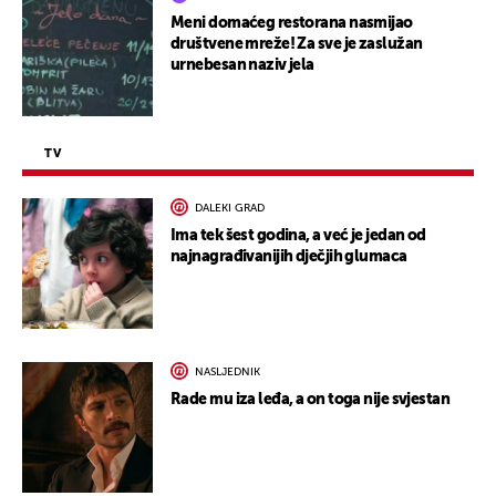
Meni domaćeg restorana nasmijao
društvene mreže! Za sve je zaslužan
urnebesan naziv jela
TV
DALEKI GRAD
Ima tek šest godina, a već je jedan od
najnagrađivanijih dječjih glumaca
NASLJEDNIK
Rade mu iza leđa, a on toga nije svjestan