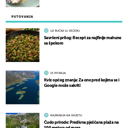
PUTOVANJA
UZ RUČAK ILI VEČERU
Savršeni prilog: Recept za najfinije mahune
sa špekom
15 PITANJA
Kviz općeg znanja: Za one pred kojima se i
Google može sakriti
NAJMANJA NA SVIJETU
Čudo prirode: Predivna pješčana plaža na