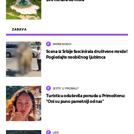
100 metara od mora
ZABAVA
IMPRESIVNO!
Scena iz Srbije fascinirala društvene mreže!
Pogledajte neobičnog ljubimca
JESTE LI PROBALI?
Turisticu oduševila ponuda u Primoštenu:
"Oni su puno pametniji od nas"
UPS!