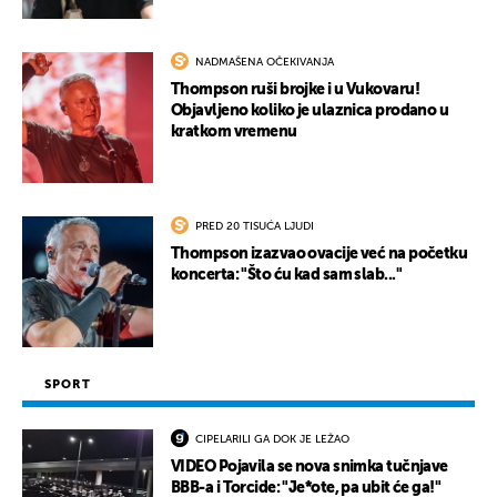
NADMAŠENA OČEKIVANJA
Thompson ruši brojke i u Vukovaru!
Objavljeno koliko je ulaznica prodano u
kratkom vremenu
PRED 20 TISUĆA LJUDI
Thompson izazvao ovacije već na početku
koncerta: "Što ću kad sam slab..."
SPORT
CIPELARILI GA DOK JE LEŽAO
VIDEO Pojavila se nova snimka tučnjave
BBB-a i Torcide: "Je*ote, pa ubit će ga!"