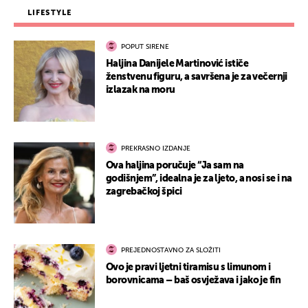
LIFESTYLE
POPUT SIRENE
Haljina Danijele Martinović ističe
ženstvenu figuru, a savršena je za večernji
izlazak na moru
PREKRASNO IZDANJE
Ova haljina poručuje “Ja sam na
godišnjem”, idealna je za ljeto, a nosi se i na
zagrebačkoj špici
PREJEDNOSTAVNO ZA SLOŽITI
Ovo je pravi ljetni tiramisu s limunom i
borovnicama – baš osvježava i jako je fin