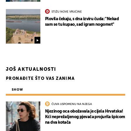
STIŽU NOVE VRUĆINE
Plovila čekaju, s dna izviru čuda: "Nekad
sam se tu kupao, sad igram nogomet"
JOŠ AKTUALNOSTI
PRONAĐITE ŠTO VAS ZANIMA
SHOW
ČUVA USPOMENU NA NJEGA
Njezinog oca obožavala je cijela Hrvatska!
Kći neprežaljenog pjevača projurila špicom
na dva kotača