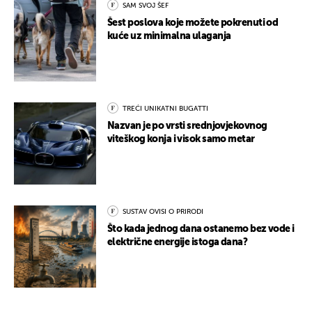
SAM SVOJ ŠEF
Šest poslova koje možete pokrenuti od
kuće uz minimalna ulaganja
TREĆI UNIKATNI BUGATTI
Nazvan je po vrsti srednjovjekovnog
viteškog konja i visok samo metar
SUSTAV OVISI O PRIRODI
Što kada jednog dana ostanemo bez vode i
električne energije istoga dana?