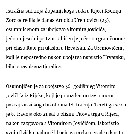
Istražna sutkinja Županijskoga suda u Rijeci Ksenija
Zorc odredila je danas Arnoldu Uremoviću (23),
osumnjičenom za ubojstvo Vitomira Jovičića,
jednomjesečni pritvor. Uhićen je jučer na graničnome
prijelazu Rupi pri ulasku u Hrvatsku. Za Uremovićem,
koji je neposredno nakon ubojstva napustio Hrvatsku,
bila je raspisana tjeralica.
Osumnjičen je za ubojstvo 36-godišnjeg Vitomira
Jovičića iz Rijeke, koji je pronađen mrtav u moru
pokraj sušačkoga lukobrana 18. travnja. Tereti ga se da
je 8. travnja oko 21 sat u blizini Titova trga u Rijeci,
nakon razgovora s Vitomirom Jovičićem, iskoristio
svoju fizičku nadmoć i bacio ga preko ograde u korito