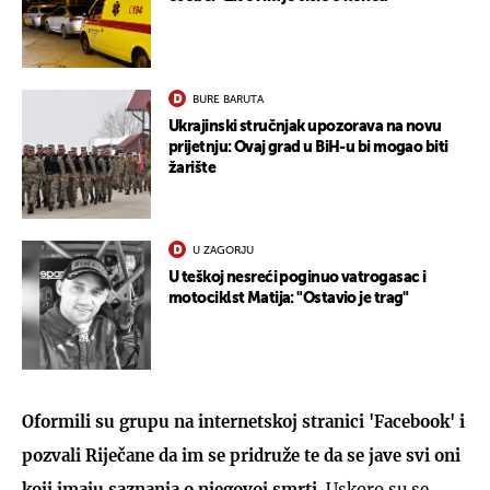
BURE BARUTA
Ukrajinski stručnjak upozorava na novu
prijetnju: Ovaj grad u BiH-u bi mogao biti
žarište
U ZAGORJU
U teškoj nesreći poginuo vatrogasac i
motociklst Matija: "Ostavio je trag"
Oformili su grupu na internetskoj stranici 'Facebook' i
pozvali Riječane da im se pridruže te da se jave svi oni
koji imaju saznanja o njegovoj smrti.
Uskoro su se