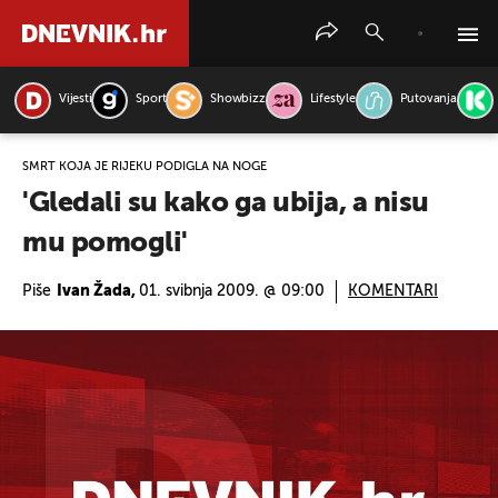
Vijesti
Sport
Showbizz
Lifestyle
Putovanja
PRETRAŽITE VIJESTI
SMRT KOJA JE RIJEKU PODIGLA NA NOGE
'Gledali su kako ga ubija, a nisu
mu pomogli'
Piše
Ivan Žada,
01. svibnja 2009. @ 09:00
KOMENTARI