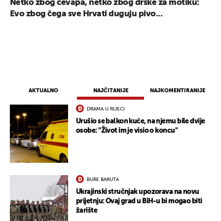
Netko zbog ćevapa, netko zbog drške za motiku:
Evo zbog čega sve Hrvati duguju pivo...
UKLJUČITE NOTIFIKACIJE
AKTUALNO
NAJČITANIJE
NAJKOMENTIRANIJE
DRAMA U RIJECI
Urušio se balkon kuće, na njemu bile dvije
osobe: "Život im je visio o koncu"
BURE BARUTA
Ukrajinski stručnjak upozorava na novu
prijetnju: Ovaj grad u BiH-u bi mogao biti
žarište