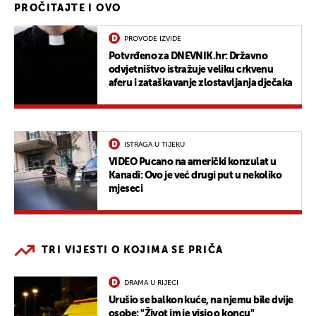
PROČITAJTE I OVO
PROVODE IZVIDE
Potvrđeno za DNEVNIK.hr: Državno
odvjetništvo istražuje veliku crkvenu
aferu i zataškavanje zlostavljanja dječaka
ISTRAGA U TIJEKU
VIDEO Pucano na američki konzulat u
Kanadi: Ovo je već drugi put u nekoliko
mjeseci
TRI VIJESTI O KOJIMA SE PRIČA
DRAMA U RIJECI
Urušio se balkon kuće, na njemu bile dvije
osobe: "Život im je visio o koncu"