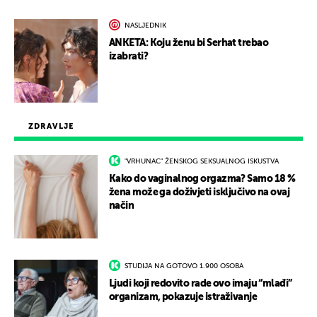
NASLJEDNIK
ANKETA: Koju ženu bi Serhat trebao
izabrati?
ZDRAVLJE
"VRHUNAC" ŽENSKOG SEKSUALNOG ISKUSTVA
Kako do vaginalnog orgazma? Samo 18 %
žena može ga doživjeti isključivo na ovaj
način
STUDIJA NA GOTOVO 1.900 OSOBA
Ljudi koji redovito rade ovo imaju “mlađi”
organizam, pokazuje istraživanje