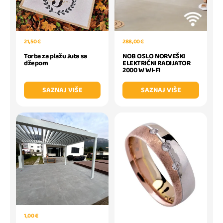
288,00 €
21,50 €
NOB OSLO NORVEŠKI
Torba za plažu Juta sa
ELEKTRIČNI RADIJATOR
džepom
2000 W WI-FI
SAZNAJ VIŠE
SAZNAJ VIŠE
1,00 €