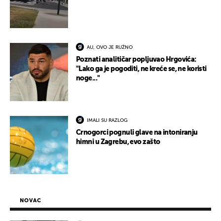
AU, OVO JE RUŽNO
Poznati analitičar popljuvao Hrgovića:
"Lako ga je pogoditi, ne kreće se, ne koristi
noge..."
IMALI SU RAZLOG
Crnogorci pognuli glave na intoniranju
himni u Zagrebu, evo zašto
NOVAC