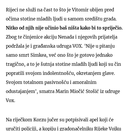
Rijeci ne služi na čast to što je Vitomir ubijen pred
očima stotine mladih ljudi u samom središtu grada.
Nitko od njih nije učinio baš ništa kako bi to spriječio.
Zbog te činjenice akciju Nenada i njegovih prijatelja
podržala je i građanska udruga VOX. 'Nije u pitanju
samo smrt Simkea, već ono što je gotovo jednako
tragično, a to je šutnja stotine mladih ljudi koji su čin
popratili svojom indolentnošću, okretanjem glave.
Svojom totalnom pasivnošću i amoralnim
odustajanjem', smatra Marin Miočić Stošić iz udruge
Vox.
Na riječkom Korzu jučer su potpisivali apel koji će
uručiti policiji, a kopiju i gradonačelniku Rijeke Vojku