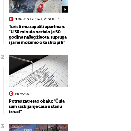
"I DALJE SU PLESALI, VRIŠTALI..."
Turisti mu zapalili apartman:
"U 30 minuta nestalo je 50
godina našeg života, supruga
i ja ne možemo oka sklopiti"
PRIMORJE
Potres zatresao obalu: "Čula
sam razbijanje čaša u stanu
iznad"