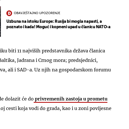
OBAVJEŠTAJNO UPOZORENJE
Uzbuna na istoku Europe: Rusija bi mogla napasti, a
poznato i kada! Moguć i kopneni upad u članicu NATO-a
ku biti 11 najviših predstavnika država članica
 Baltika, Jadrana i Crnog mora; predsjednici,
ava, ali i SAD-a. Uz njih na gospodarskom forumu
.
de dolazit će do
privremenih zastoja u prometu
oj cesti koja vodi do grada, kao i u zoni povijesne