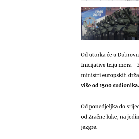
Od utorka će u Dubrovni
Inicijative triju mora -
ministri europskih drž
više od 1500 sudionika
Od ponedjeljka do srije
od Zračne luke, na jedin
jezgre.