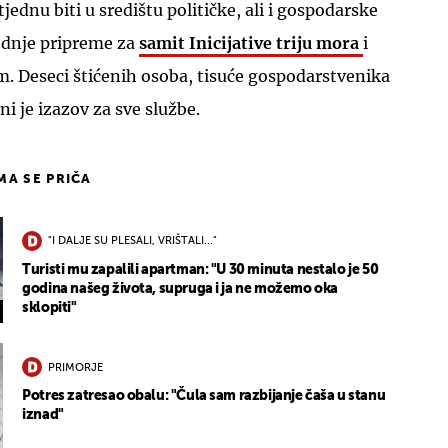
ednu biti u središtu političke, ali i gospodarske
jednje pripreme za
samit Inicijative triju mora
i
m. Deseci štićenih osoba, tisuće gospodarstvenika
i je izazov za sve službe.
IMA SE PRIČA
"I DALJE SU PLESALI, VRIŠTALI..."
Turisti mu zapalili apartman: "U 30 minuta nestalo je 50
godina našeg života, supruga i ja ne možemo oka
sklopiti"
PRIMORJE
Potres zatresao obalu: "Čula sam razbijanje čaša u stanu
iznad"