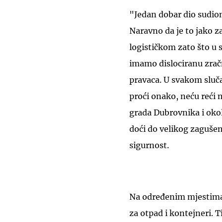
"Jedan dobar dio sudion
Naravno da je to jako 
logističkom zato što u 
imamo dislociranu zrač
pravaca. U svakom slučaj
proći onako, neću reći 
grada Dubrovnika i okoln
doći do velikog zagušen
sigurnost.
Na određenim mjestima 
za otpad i kontejneri. T