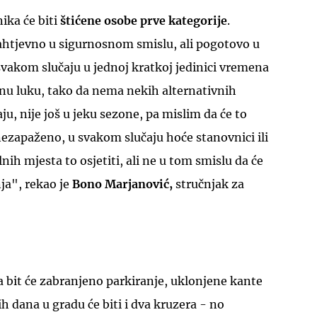
ika će biti
štićene osobe prve kategorije
.
zahtjevno u sigurnosnom smislu, ali pogotovo u
svakom slučaju u jednoj kratkoj jedinici vremena
nu luku, tako da nema nekih alternativnih
u, nije još u jeku sezone, pa mislim da će to
UKLJUČITE NOTIFIKACIJE
nezapaženo, u svakom slučaju hoće stanovnici ili
ih mjesta to osjetiti, ali ne u tom smislu da će
ja", rekao je
Bono Marjanović,
stručnjak za
bit će zabranjeno parkiranje, uklonjene kante
ih dana u gradu će biti i dva kruzera - no