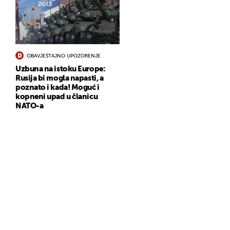
OBAVJEŠTAJNO UPOZORENJE
Uzbuna na istoku Europe:
Rusija bi mogla napasti, a
poznato i kada! Moguć i
kopneni upad u članicu
NATO-a