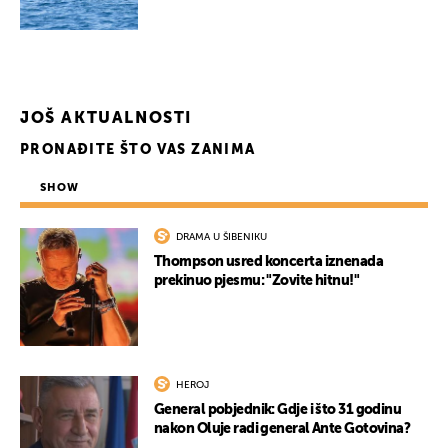
JOŠ AKTUALNOSTI
PRONAĐITE ŠTO VAS ZANIMA
SHOW
DRAMA U ŠIBENIKU
Thompson usred koncerta iznenada
prekinuo pjesmu: "Zovite hitnu!"
HEROJ
General pobjednik: Gdje i što 31 godinu
nakon Oluje radi general Ante Gotovina?