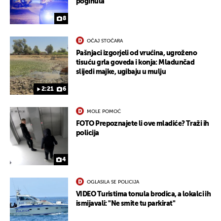
poginula
8
OČAJ STOČARA
Pašnjaci izgorjeli od vrućina, ugroženo
tisuću grla goveda i konja: Mladunčad
slijedi majke, ugibaju u mulju
2:21
6
MOLE POMOĆ
FOTO Prepoznajete li ove mladiće? Traži ih
policija
4
OGLASILA SE POLICIJA
VIDEO Turistima tonula brodica, a lokalci ih
ismijavali: "Ne smite tu parkirat"