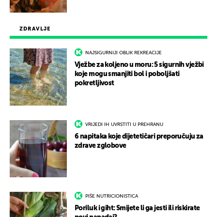
ZDRAVLJE
NAJSIGURNIJI OBLIK REKREACIJE
Vježbe za koljeno u moru: 5 sigurnih vježbi
koje mogu smanjiti bol i poboljšati
pokretljivost
VRIJEDI IH UVRSTITI U PREHRANU
6 napitaka koje dijetetičari preporučuju za
zdrave zglobove
PIŠE NUTRICIONISTICA
Poriluk i giht: Smijete li ga jesti ili riskirate