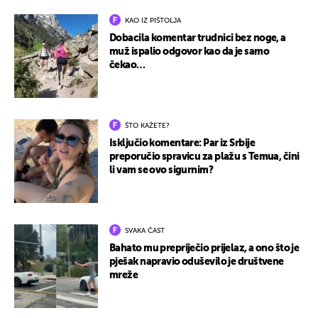
KAO IZ PIŠTOLJA
Dobacila komentar trudnici bez noge, a
muž ispalio odgovor kao da je samo
čekao…
ŠTO KAŽETE?
Isključio komentare: Par iz Srbije
preporučio spravicu za plažu s Temua, čini
li vam se ovo sigurnim?
SVAKA ČAST
Bahato mu prepriječio prijelaz, a ono što je
pješak napravio oduševilo je društvene
mreže