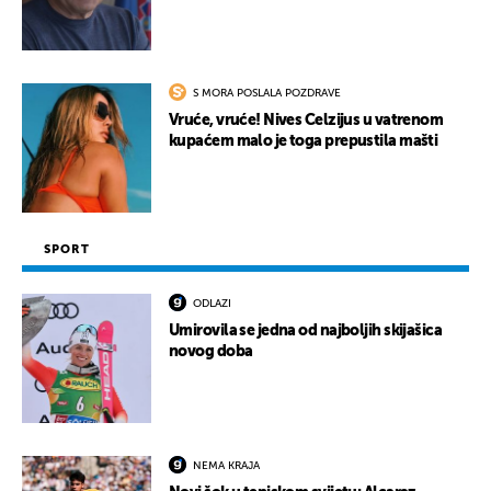
S MORA POSLALA POZDRAVE
Vruće, vruće! Nives Celzijus u vatrenom
kupaćem malo je toga prepustila mašti
SPORT
ODLAZI
Umirovila se jedna od najboljih skijašica
novog doba
NEMA KRAJA