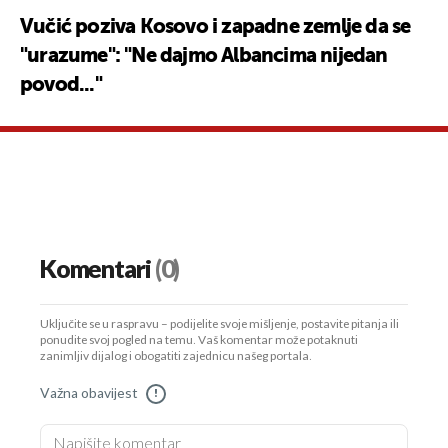
Vučić poziva Kosovo i zapadne zemlje da se
"urazume": "Ne dajmo Albancima nijedan
povod..."
Komentari
(0)
Uključite se u raspravu – podijelite svoje mišljenje, postavite pitanja ili
ponudite svoj pogled na temu. Vaš komentar može potaknuti
zanimljiv dijalog i obogatiti zajednicu našeg portala.
Važna obavijest
!