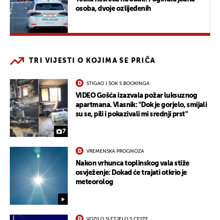
osoba, dvoje ozlijeđenih
TRI VIJESTI O KOJIMA SE PRIČA
STIGAO I ŠOK S BOOKINGA
VIDEO Gošća izazvala požar luksuznog
apartmana. Vlasnik: "Dok je gorjelo, smijali
su se, pili i pokazivali mi srednji prst"
7
VREMENSKA PROGNOZA
Nakon vrhunca toplinskog vala stiže
osvježenje: Dokad će trajati otkrio je
meteorolog
VOZILO SLETJELO S CESTE