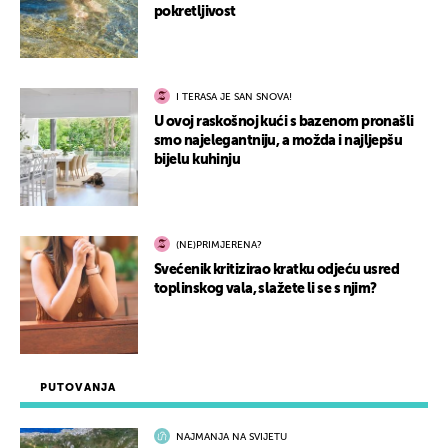
pokretljivost
I TERASA JE SAN SNOVA!
U ovoj raskošnoj kući s bazenom pronašli
smo najelegantniju, a možda i najljepšu
bijelu kuhinju
(NE)PRIMJERENA?
Svećenik kritizirao kratku odjeću usred
toplinskog vala, slažete li se s njim?
PUTOVANJA
NAJMANJA NA SVIJETU