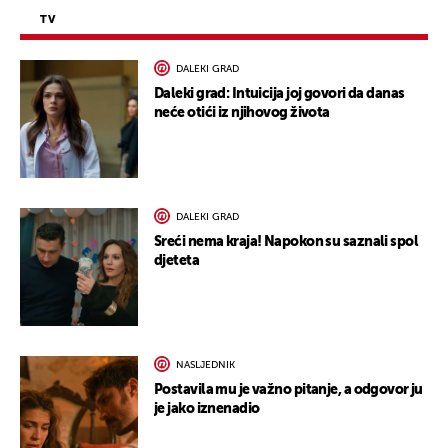
TV
DALEKI GRAD
Daleki grad: Intuicija joj govori da danas
neće otići iz njihovog života
DALEKI GRAD
Sreći nema kraja! Napokon su saznali spol
djeteta
NASLJEDNIK
Postavila mu je važno pitanje, a odgovor ju
je jako iznenadio