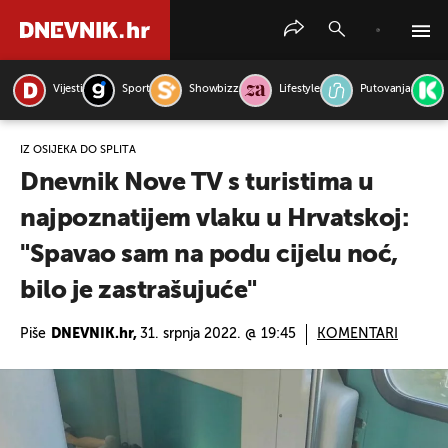
Vijesti
Sport
Showbizz
Lifestyle
Putovanja
PRETRAŽITE VIJESTI
IZ OSIJEKA DO SPLITA
Dnevnik Nove TV s turistima u
najpoznatijem vlaku u Hrvatskoj:
"Spavao sam na podu cijelu noć,
bilo je zastrašujuće"
Piše
DNEVNIK.hr,
31. srpnja 2022. @ 19:45
KOMENTARI