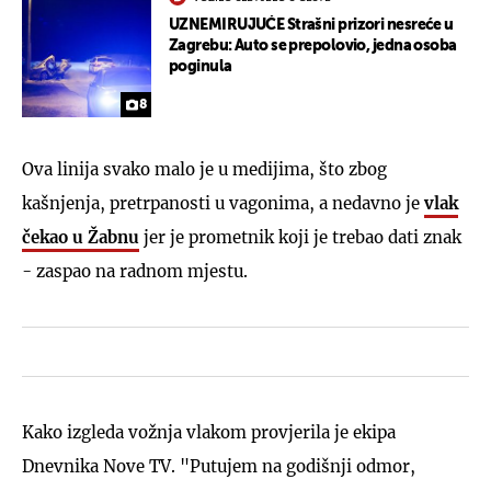
UZNEMIRUJUĆE Strašni prizori nesreće u
Zagrebu: Auto se prepolovio, jedna osoba
poginula
8
Ova linija svako malo je u medijima, što zbog
kašnjenja, pretrpanosti u vagonima, a nedavno je
vlak
čekao u Žabnu
jer je prometnik koji je trebao dati znak
- zaspao na radnom mjestu.
Kako izgleda vožnja vlakom provjerila je ekipa
Dnevnika Nove TV. "Putujem na godišnji odmor,