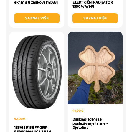
ekran s 8 znakova [12033]
ELEKTRIČNI RADIJATOR
1500 W WI-FI
SAZNAJ VIŠE
SAZNAJ VIŠE
41,00 €
92,00 €
Daska/pladanj za
posluživanje hrane -
185/65 R15 EFFIGRIP
Djetelina
PERFORMANCE 2 88H