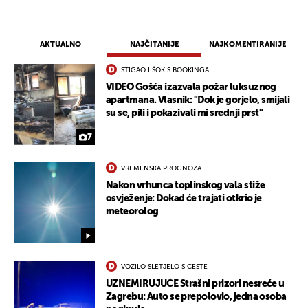
AKTUALNO
NAJČITANIJE
NAJKOMENTIRANIJE
STIGAO I ŠOK S BOOKINGA
VIDEO Gošća izazvala požar luksuznog
apartmana. Vlasnik: "Dok je gorjelo, smijali
su se, pili i pokazivali mi srednji prst"
7
VREMENSKA PROGNOZA
Nakon vrhunca toplinskog vala stiže
osvježenje: Dokad će trajati otkrio je
meteorolog
VOZILO SLETJELO S CESTE
UZNEMIRUJUĆE Strašni prizori nesreće u
Zagrebu: Auto se prepolovio, jedna osoba