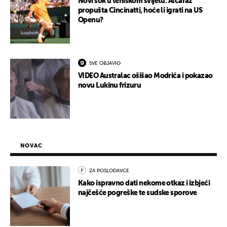
Novi šok u teniskom svijetu: Alcaraz
propušta Cincinatti, hoće li igrati na US
Openu?
SVE OBJAVIO
VIDEO Australac ošišao Modrića i pokazao
novu Lukinu frizuru
NOVAC
ZA POSLODAVCE
Kako ispravno dati nekome otkaz i izbjeći
najčešće pogreške te sudske sporove