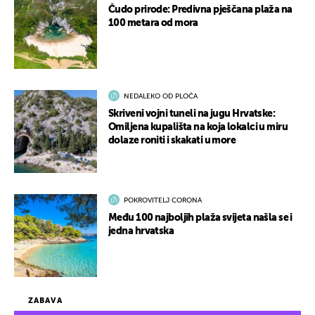
Čudo prirode: Predivna pješčana plaža na
100 metara od mora
NEDALEKO OD PLOČA
Skriveni vojni tuneli na jugu Hrvatske:
Omiljena kupališta na koja lokalci u miru
dolaze roniti i skakati u more
POKROVITELJ CORONA
Među 100 najboljih plaža svijeta našla se i
jedna hrvatska
ZABAVA