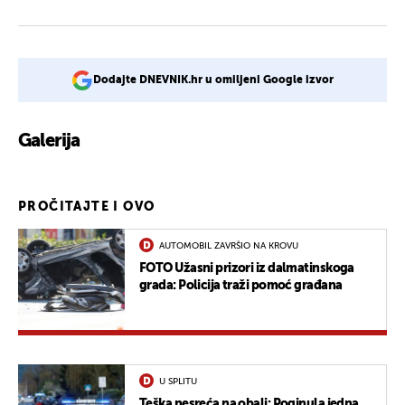
Dodajte DNEVNIK.hr u omiljeni Google izvor
Galerija
6
PROČITAJTE I OVO
AUTOMOBIL ZAVRŠIO NA KROVU
FOTO Užasni prizori iz dalmatinskoga
grada: Policija traži pomoć građana
U SPLITU
Teška nesreća na obali: Poginula jedna