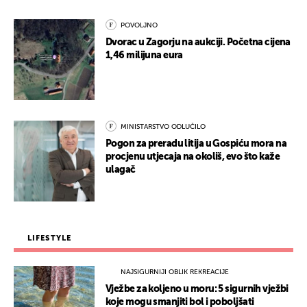
POVOLJNO
Dvorac u Zagorju na aukciji. Početna cijena
1,46 milijuna eura
MINISTARSTVO ODLUČILO
Pogon za preradu litija u Gospiću mora na
procjenu utjecaja na okoliš, evo što kaže
ulagač
LIFESTYLE
NAJSIGURNIJI OBLIK REKREACIJE
Vježbe za koljeno u moru: 5 sigurnih vježbi
koje mogu smanjiti bol i poboljšati