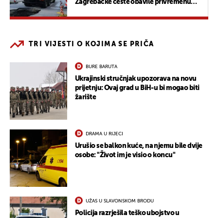
Zagrebačke ceste obavile privremenu
sanaciju
TRI VIJESTI O KOJIMA SE PRIČA
BURE BARUTA
Ukrajinski stručnjak upozorava na novu
prijetnju: Ovaj grad u BiH-u bi mogao biti
žarište
DRAMA U RIJECI
Urušio se balkon kuće, na njemu bile dvije
osobe: "Život im je visio o koncu"
UŽAS U SLAVONSKOM BRODU
Policija razrješila teško ubojstvo u