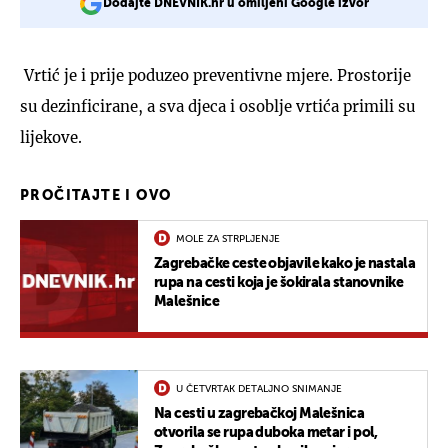
Dodajte DNEVNIK.hr u omiljeni Google izvor
Vrtić je i prije poduzeo preventivne mjere. Prostorije
su dezinficirane, a sva djeca i osoblje vrtića primili su
lijekove.
PROČITAJTE I OVO
MOLE ZA STRPLJENJE
Zagrebačke ceste objavile kako je nastala
rupa na cesti koja je šokirala stanovnike
Malešnice
U ČETVRTAK DETALJNO SNIMANJE
Na cesti u zagrebačkoj Malešnica
otvorila se rupa duboka metar i pol,