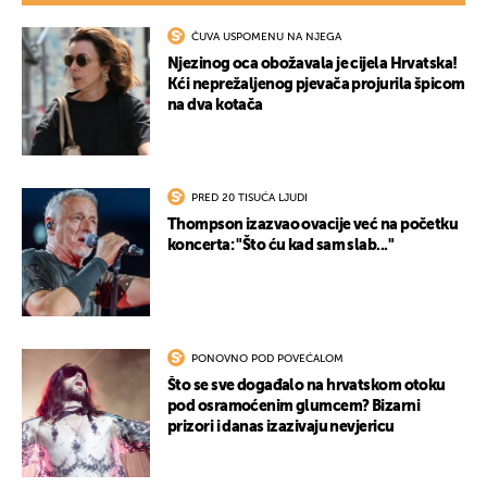
ČUVA USPOMENU NA NJEGA
Njezinog oca obožavala je cijela Hrvatska!
Kći neprežaljenog pjevača projurila špicom
na dva kotača
UKLJUČITE NOTIFIKACIJE
PRED 20 TISUĆA LJUDI
Thompson izazvao ovacije već na početku
koncerta: "Što ću kad sam slab..."
PONOVNO POD POVEĆALOM
Što se sve događalo na hrvatskom otoku
pod osramoćenim glumcem? Bizarni
prizori i danas izazivaju nevjericu