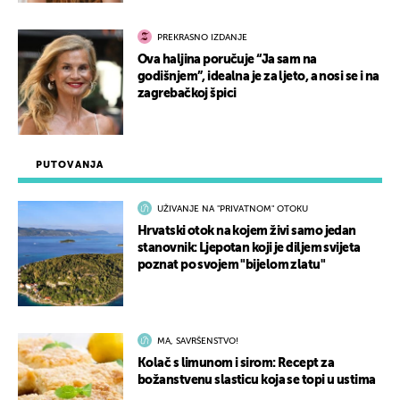
PREKRASNO IZDANJE
Ova haljina poručuje “Ja sam na
godišnjem”, idealna je za ljeto, a nosi se i na
zagrebačkoj špici
PUTOVANJA
UŽIVANJE NA "PRIVATNOM" OTOKU
Hrvatski otok na kojem živi samo jedan
stanovnik: Ljepotan koji je diljem svijeta
poznat po svojem "bijelom zlatu"
MA, SAVRŠENSTVO!
Kolač s limunom i sirom: Recept za
božanstvenu slasticu koja se topi u ustima