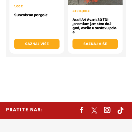
1,00 €
23.900,00 €
Suncobran pergole
Audi A4 Avant 30 TDI
,premium jamstvo do2
god, vozilo u sustavu pdv-
a
SAZNAJ VIŠE
SAZNAJ VIŠE
PRATITE NAS: