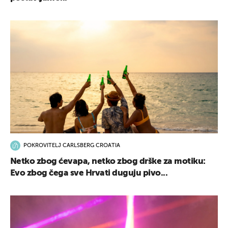
POKROVITELJ CARLSBERG CROATIA
Netko zbog ćevapa, netko zbog drške za motiku:
Evo zbog čega sve Hrvati duguju pivo...