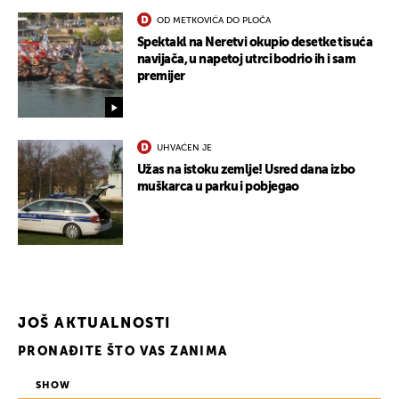
OD METKOVIĆA DO PLOČA
Spektakl na Neretvi okupio desetke tisuća
navijača, u napetoj utrci bodrio ih i sam
premijer
UHVAĆEN JE
Užas na istoku zemlje! Usred dana izbo
muškarca u parku i pobjegao
JOŠ AKTUALNOSTI
PRONAĐITE ŠTO VAS ZANIMA
SHOW