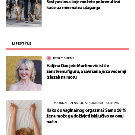
Šest poslova koje možete pokrenuti od
kuće uz minimalna ulaganja
LIFESTYLE
POPUT SIRENE
Haljina Danijele Martinović ističe
ženstvenu figuru, a savršena je za večernji
izlazak na moru
"VRHUNAC" ŽENSKOG SEKSUALNOG ISKUSTVA
Kako do vaginalnog orgazma? Samo 18 %
žena može ga doživjeti isključivo na ovaj
način