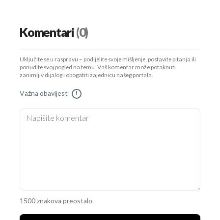
Komentari
(0)
Uključite se u raspravu – podijelite svoje mišljenje, postavite pitanja ili
ponudite svoj pogled na temu. Vaš komentar može potaknuti
zanimljiv dijalog i obogatiti zajednicu našeg portala.
Važna obavijest
!
1500 znakova preostalo