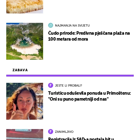
NAJMANJA NA SVIJETU
Čudo prirode: Predivna pješčana plaža na
100 metara od mora
ZABAVA
JESTE LI PROBALI?
Turisticu oduševila ponuda u Primoštenu:
"Oni su puno pametniji od nas"
ZANIMLJIVO
Registracija iz SAD-a postala hit u