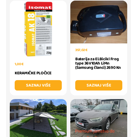
357,02 €
Baterija za El.Bicikl Frog
type 36V10Ah LiMn
1,00 €
(Samsung članci) 2690 Kn
KERAMIČKE PLOČICE
SAZNAJ VIŠE
SAZNAJ VIŠE