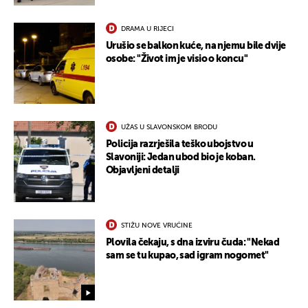
DRAMA U RIJECI
Urušio se balkon kuće, na njemu bile dvije
osobe: "Život im je visio o koncu"
UŽAS U SLAVONSKOM BRODU
Policija razrješila teško ubojstvo u
Slavoniji: Jedan ubod bio je koban.
Objavljeni detalji
STIŽU NOVE VRUĆINE
Plovila čekaju, s dna izviru čuda: "Nekad
sam se tu kupao, sad igram nogomet"