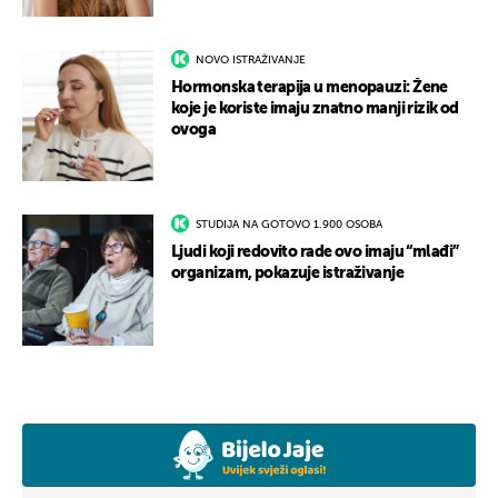
NOVO ISTRAŽIVANJE
Hormonska terapija u menopauzi: Žene
koje je koriste imaju znatno manji rizik od
ovoga
STUDIJA NA GOTOVO 1.900 OSOBA
Ljudi koji redovito rade ovo imaju “mlađi”
organizam, pokazuje istraživanje