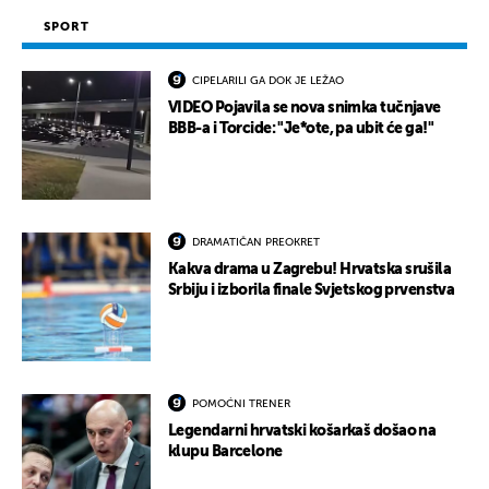
SPORT
CIPELARILI GA DOK JE LEŽAO
VIDEO Pojavila se nova snimka tučnjave
BBB-a i Torcide: "Je*ote, pa ubit će ga!"
DRAMATIČAN PREOKRET
Kakva drama u Zagrebu! Hrvatska srušila
Srbiju i izborila finale Svjetskog prvenstva
POMOĆNI TRENER
Legendarni hrvatski košarkaš došao na
klupu Barcelone