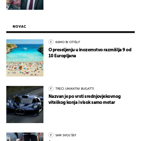
NOVAC
KAMO BI OTIŠLI?
O preseljenju u inozemstvo razmišlja 9 od
10 Europljana
TREĆI UNIKATNI BUGATTI
Nazvan je po vrsti srednjovjekovnog
viteškog konja i visok samo metar
SAM SVOJ ŠEF