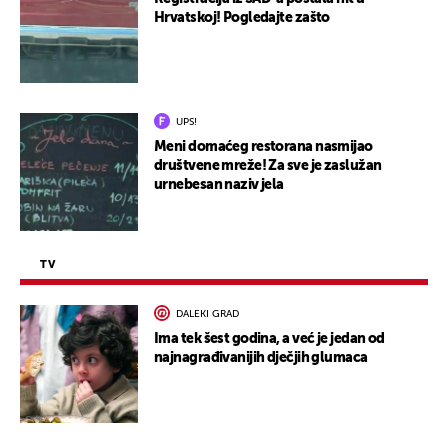
Hrvatskoj! Pogledajte zašto
UPS!
Meni domaćeg restorana nasmijao
društvene mreže! Za sve je zaslužan
urnebesan naziv jela
TV
DALEKI GRAD
Ima tek šest godina, a već je jedan od
najnagrađivanijih dječjih glumaca