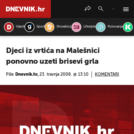
Vijesti
Sport
Showbizz
Lifestyle
Putovanja
PRETRAŽITE VIJESTI
Djeci iz vrtića na Malešnici
ponovno uzeti brisevi grla
Piše
Dnevnik.hr,
23. travnja 2008. @ 13:10
KOMENTARI