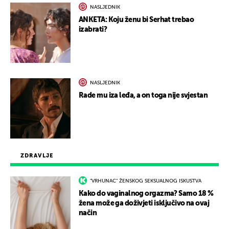
NASLJEDNIK
ANKETA: Koju ženu bi Serhat trebao
izabrati?
NASLJEDNIK
Rade mu iza leđa, a on toga nije svjestan
ZDRAVLJE
"VRHUNAC" ŽENSKOG SEKSUALNOG ISKUSTVA
Kako do vaginalnog orgazma? Samo 18 %
žena može ga doživjeti isključivo na ovaj
način