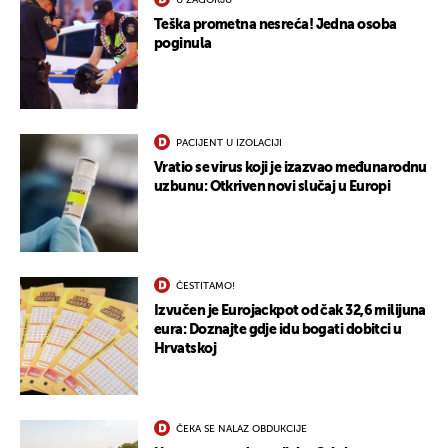
U ZAGORJU
Teška prometna nesreća! Jedna osoba
poginula
PACIJENT U IZOLACIJI
Vratio se virus koji je izazvao međunarodnu
uzbunu: Otkriven novi slučaj u Europi
UKLJUČITE NOTIFIKACIJE
ČESTITAMO!
Izvučen je Eurojackpot od čak 32,6 milijuna
eura: Doznajte gdje idu bogati dobitci u
Hrvatskoj
ČEKA SE NALAZ OBDUKCIJE