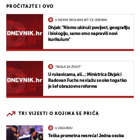
PROČITAJTE I OVO
U NEKIM ŠKOLAMA BIT ĆE IZBORNI
Divjak: ''Nismo ukinuli povijest, geografiju
i biologiju, samo smo napravili novi
kurikulum''
''ŠKOLA ZA ŽIVOT''
U rukavicama, ali...: Ministrica Divjak i
Radovan Fuchs ne slažu se oko toga tko
je šef obrazovne reforme
TRI VIJESTI O KOJIMA SE PRIČA
U ZAGORJU
Teška prometna nesreća! Jedna osoba