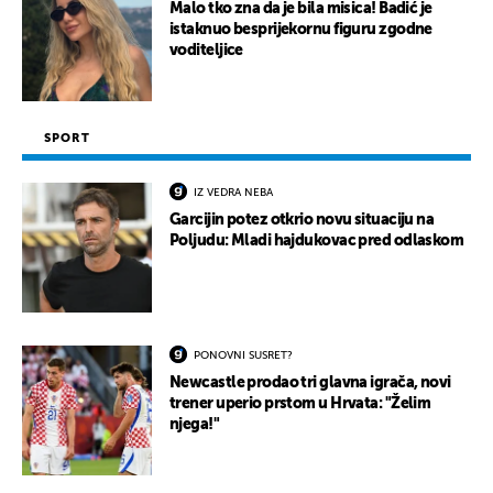
Malo tko zna da je bila misica! Badić je
istaknuo besprijekornu figuru zgodne
voditeljice
SPORT
IZ VEDRA NEBA
Garcijin potez otkrio novu situaciju na
Poljudu: Mladi hajdukovac pred odlaskom
PONOVNI SUSRET?
Newcastle prodao tri glavna igrača, novi
trener uperio prstom u Hrvata: "Želim
njega!"