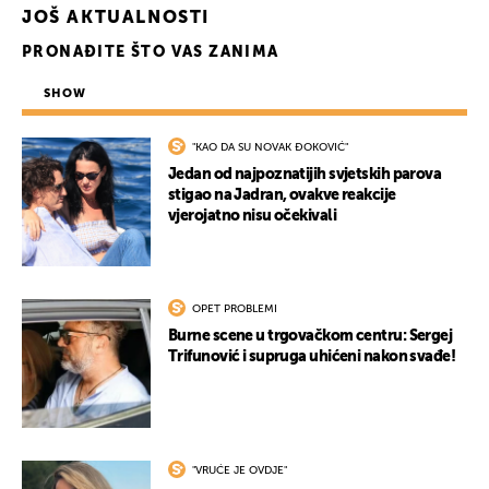
JOŠ AKTUALNOSTI
PRONAĐITE ŠTO VAS ZANIMA
SHOW
"KAO DA SU NOVAK ĐOKOVIĆ"
Jedan od najpoznatijih svjetskih parova
stigao na Jadran, ovakve reakcije
vjerojatno nisu očekivali
OPET PROBLEMI
Burne scene u trgovačkom centru: Sergej
Trifunović i supruga uhićeni nakon svađe!
"VRUĆE JE OVDJE"