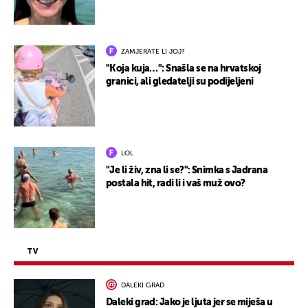
ZAMJERATE LI JOJ?
"Koja kuja…": Snašla se na hrvatskoj
granici, ali gledatelji su podijeljeni
LOL
"Je li živ, zna li se?": Snimka s Jadrana
postala hit, radi li i vaš muž ovo?
TV
DALEKI GRAD
Daleki grad: Jako je ljuta jer se miješa u