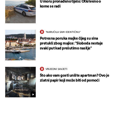
U moru pronađeno tijelo: Otkriveno o
kome se radi
"NARUČILA SAM IDENTIČNU"
Potresna poruka majke čijeg su sina
pretukli zbog majice: "Sloboda nestaje
svaki put kad prešutimo nasilje"
VRIJEDNI SAVJETI
Što ako vam gosti unište apartman? Ovo je
zlatni papir koji može biti od pomoći