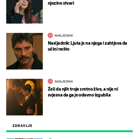
njezine stvari
NASLJEDNIK
Nasljednik: Ljuta je na njega i zahtjeva da
učini nešto
NASLJEDNIK
Želi da njih troje sretno žive, a nije ni
svjesna da ga je odavno izgubila
ZDRAVLJE