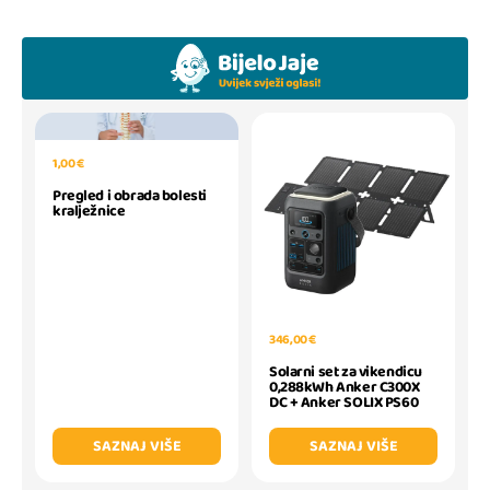
1,00 €
Pregled i obrada bolesti
kralježnice
346,00 €
Solarni set za vikendicu
0,288kWh Anker C300X
DC + Anker SOLIX PS60
SAZNAJ VIŠE
SAZNAJ VIŠE