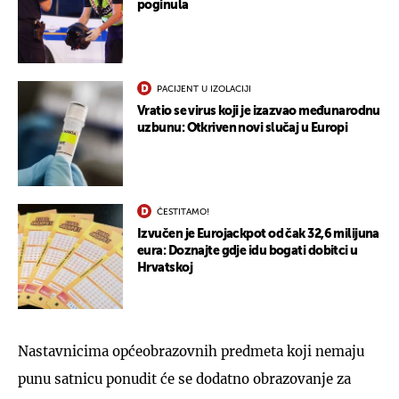
poginula
PACIJENT U IZOLACIJI
Vratio se virus koji je izazvao međunarodnu
uzbunu: Otkriven novi slučaj u Europi
ČESTITAMO!
Izvučen je Eurojackpot od čak 32,6 milijuna
eura: Doznajte gdje idu bogati dobitci u
Hrvatskoj
Nastavnicima općeobrazovnih predmeta koji nemaju
punu satnicu ponudit će se dodatno obrazovanje za