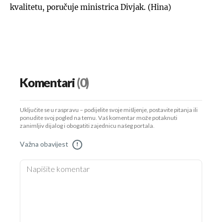
kvalitetu, poručuje ministrica Divjak. (Hina)
Komentari
(0)
Uključite se u raspravu – podijelite svoje mišljenje, postavite pitanja ili
ponudite svoj pogled na temu. Vaš komentar može potaknuti
zanimljiv dijalog i obogatiti zajednicu našeg portala.
Važna obavijest
!