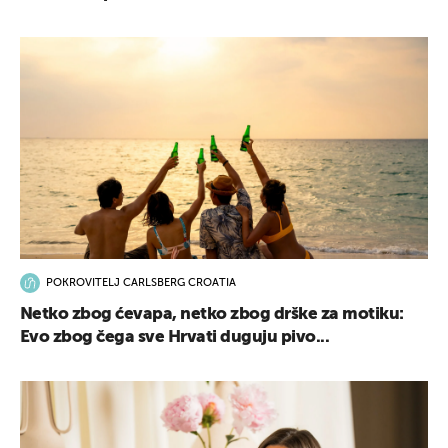
POKROVITELJ CARLSBERG CROATIA
Netko zbog ćevapa, netko zbog drške za motiku:
Evo zbog čega sve Hrvati duguju pivo...