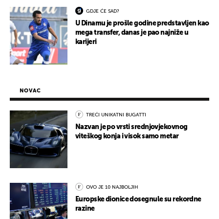
GDJE ĆE SAD?
U Dinamu je prošle godine predstavljen kao
mega transfer, danas je pao najniže u
karijeri
NOVAC
TREĆI UNIKATNI BUGATTI
Nazvan je po vrsti srednjovjekovnog
viteškog konja i visok samo metar
OVO JE 10 NAJBOLJIH
Europske dionice dosegnule su rekordne
razine