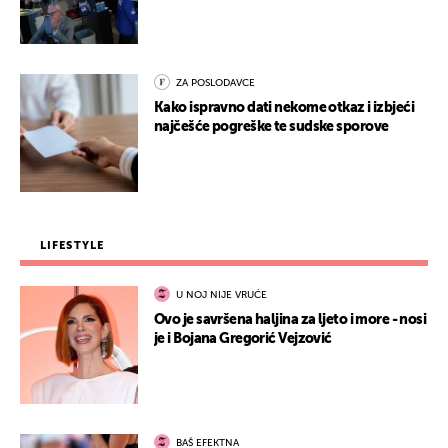
ZA POSLODAVCE
Kako ispravno dati nekome otkaz i izbjeći
najčešće pogreške te sudske sporove
LIFESTYLE
U NOJ NIJE VRUĆE
Ovo je savršena haljina za ljeto i more - nosi
je i Bojana Gregorić Vejzović
BAŠ EFEKTNA