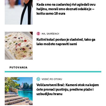
Kada smo na zadarskoj rivi ugledali ovu
haljinu, morali smo doznati odakle je –
košta samo 18 eura
MA, SAVRŠENO!
Kultni kolač postao je sladoled, tako ga
lako možete napraviti sami
PUTOVANJA
VODIČ PO OTOKU
Veličanstveni Brač: Kameni otok na kojem
ćete pronaći pustinju, predivne plaže i
uzbudljivu hranu