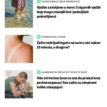
NAJSIGURNIJI OBLIK REKREACIJE
Vježbe za koljeno u moru: 5 sigurnih vježbi
koje mogu smanjiti bol i poboljšati
pokretljivost
POKROVITELJ STADA
Zašto neki ljudi izgore na suncu već nakon
15 minuta, a drugi ne?
ALARMANTNI REZULTATI NOVE STUDIJE
Više od trećine žena ne zna da prolazi kroz
perimenopauzu! Evo zašto su simptomi
toliko zbunjujući