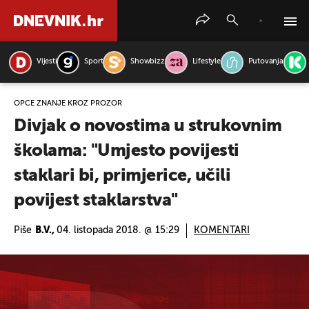
Vijesti
Sport
Showbizz
Lifestyle
Putovanja
PRETRAŽITE VIJESTI
OPĆE ZNANJE KROZ PROZOR
Divjak o novostima u strukovnim
školama: "Umjesto povijesti
staklari bi, primjerice, učili
povijest staklarstva"
Piše
B.V.,
04. listopada 2018. @ 15:29
KOMENTARI