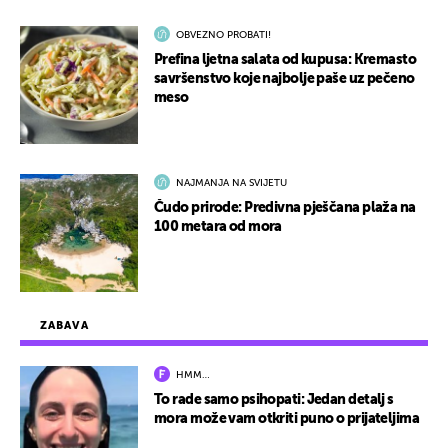
OBVEZNO PROBATI!
Prefina ljetna salata od kupusa: Kremasto
savršenstvo koje najbolje paše uz pečeno
meso
NAJMANJA NA SVIJETU
Čudo prirode: Predivna pješčana plaža na
100 metara od mora
ZABAVA
HMM…
To rade samo psihopati: Jedan detalj s
mora može vam otkriti puno o prijateljima