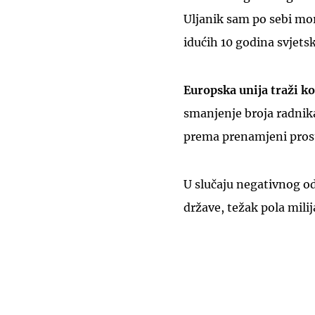
Uljanik sam po sebi mor
idućih 10 godina svjets
Europska unija traži k
smanjenje broja radnika
prema prenamjeni prosto
U slučaju negativnog od
države, težak pola milij