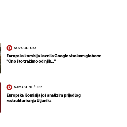
NOVA ODLUKA
Europska komisija kaznila Google visokom globom:
"Ono što tražimo od njih..."
NJIMA SE NE ŽURI?
Europska Komisija još analizira prijedlog
restrukturiranja Uljanika