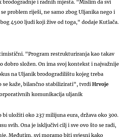
k brodogradnje i radnih mjesta. "Mislim da svi
 se problem riješi, ne samo zbog Uljanika nego i
bog 4500 ljudi koji žive od toga," dodaje Kutlača.
timistični. "Program restrukturiranja kao takav
 dobro složen. On ima svoj kontekst i najvažnije
okus na Uljanik brodogradilištu kojeg treba
to se kaže, bilančno stabilizirati", tvrdi
Hrvoje
korporativnih komunikacija uljanik
 bi uložiti oko 237 milijuna eura, država oko 300.
 svih. Ona je isključivi cilj i sve ovo što se radi,
nje. Međutim, svi moramo biti svjesni kako