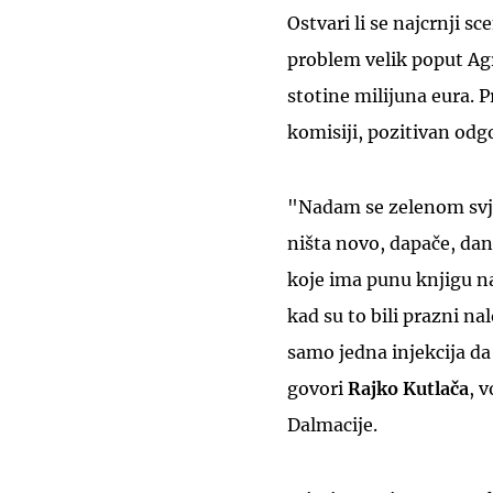
Ostvari li se najcrnji s
problem velik poput Ag
stotine milijuna eura. 
komisiji, pozitivan odgo
"Nadam se zelenom svjet
ništa novo, dapače, dan
koje ima punu knjigu na
kad su to bili prazni nal
samo jedna injekcija da 
govori
Rajko Kutlača
, 
Dalmacije.