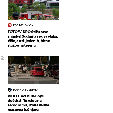
KOD BJELOVARA
FOTO/VIDEO Stižu prve
snimke! Sudarila se dva vlaka:
Više je ozlijeđenih, hitne
službe na terenu
POJAVILA SE SNIMKA
VIDEO Bad Blue Boysi
dočekali Torcidu na
aerodromu, izbila velika
masovna tučnjava