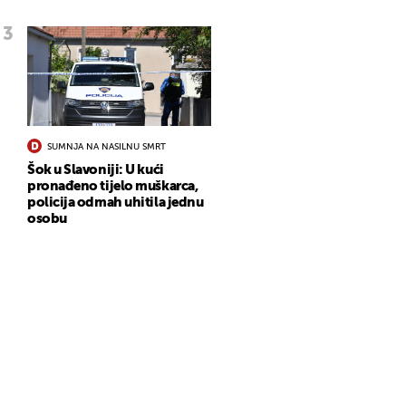
SUMNJA NA NASILNU SMRT
Šok u Slavoniji: U kući
pronađeno tijelo muškarca,
policija odmah uhitila jednu
osobu