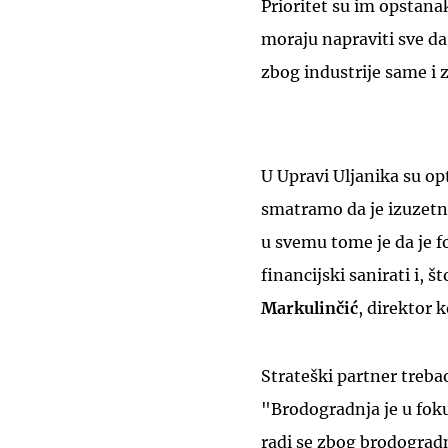
Prioritet su im opstana
moraju napraviti sve da
zbog industrije same i z
U Upravi Uljanika su op
smatramo da je izuzetno
u svemu tome je da je f
financijski sanirati i, š
Markulinčić
, direktor 
Strateški partner trebao
"Brodogradnja je u fokusu
radi se zbog brodograd