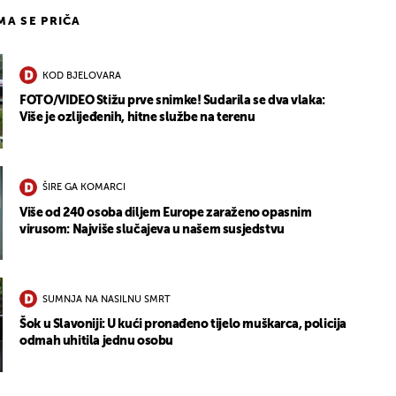
IMA SE PRIČA
KOD BJELOVARA
FOTO/VIDEO Stižu prve snimke! Sudarila se dva vlaka:
Više je ozlijeđenih, hitne službe na terenu
ŠIRE GA KOMARCI
Više od 240 osoba diljem Europe zaraženo opasnim
virusom: Najviše slučajeva u našem susjedstvu
SUMNJA NA NASILNU SMRT
Šok u Slavoniji: U kući pronađeno tijelo muškarca, policija
odmah uhitila jednu osobu