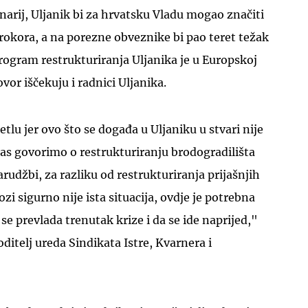
cenarij, Uljanik bi za hrvatsku Vladu mogao značiti
rokora, a na porezne obveznike bi pao teret težak
Program restrukturiranja Uljanika je u Europskoj
vor iščekuju i radnici Uljanika.
UKLJUČITE NOTIFIKACIJE
lu jer ovo što se događa u Uljaniku u stvari nije
as govorimo o restrukturiranju brodogradilišta
rudžbi, za razliku od restrukturiranja prijašnjih
ozi sigurno nije ista situacija, ovdje je potrebna
se prevlada trenutak krize i da se ide naprijed,"
voditelj ureda Sindikata Istre, Kvarnera i