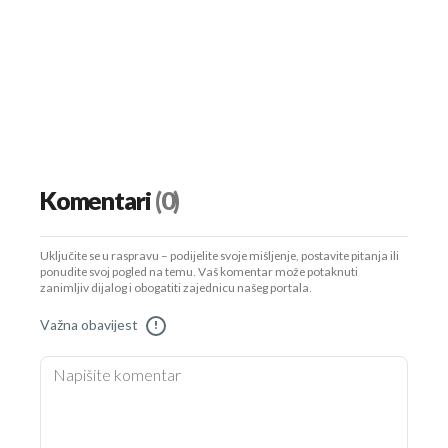
Komentari
(0)
Uključite se u raspravu – podijelite svoje mišljenje, postavite pitanja ili
ponudite svoj pogled na temu. Vaš komentar može potaknuti
zanimljiv dijalog i obogatiti zajednicu našeg portala.
Važna obavijest
!