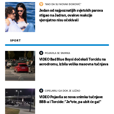
"KAO DA SU NOVAK ĐOKOVIĆ"
Jedan od najpoznatijih svjetskih parova
stigao na Jadran, ovakve reakcije
vjerojatno nisu očekivali
SPORT
POJAVILA SE SNIMKA
VIDEO Bad Blue Boysi dočekali Torcidu na
aerodromu, izbila velika masovna tučnjava
CIPELARILI GA DOK JE LEŽAO
VIDEO Pojavila se nova snimka tučnjave
BBB-a i Torcide: "Je*ote, pa ubit će ga!"