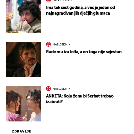
DALEKI GRAD
Ima tek šest godina, a već je jedan od
najnagrađivanijih dječjih glumaca
NASLJEDNIK
Rade mu iza leđa, a on toga nije svjestan
NASLJEDNIK
ANKETA: Koju ženu bi Serhat trebao
izabrati?
ZDRAVLJE