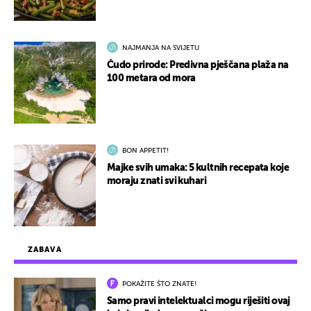
NAJMANJA NA SVIJETU
Čudo prirode: Predivna pješčana plaža na
100 metara od mora
BON APPETIT!
Majke svih umaka: 5 kultnih recepata koje
moraju znati svi kuhari
ZABAVA
POKAŽITE ŠTO ZNATE!
Samo pravi intelektualci mogu riješiti ovaj