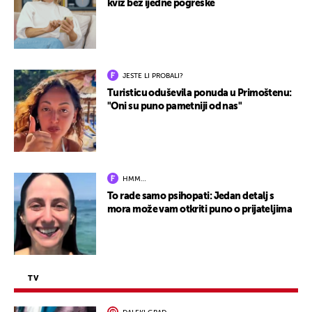
kviz bez ijedne pogreške
JESTE LI PROBALI?
Turisticu oduševila ponuda u Primoštenu:
"Oni su puno pametniji od nas"
HMM…
To rade samo psihopati: Jedan detalj s
mora može vam otkriti puno o prijateljima
TV