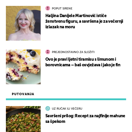
POPUT SIRENE
Haljina Danijele Martinović ističe
ženstvenu figuru, a savršena je za večernji
izlazak na moru
PREJEDNOSTAVNO ZA SLOŽITI
Ovo je pravi ljetni tiramisu s limunom i
borovnicama – baš osvježava i jako je fin
PUTOVANJA
UZ RUČAK ILI VEČERU
Savršeni prilog: Recept za najfinije mahune
sa špekom