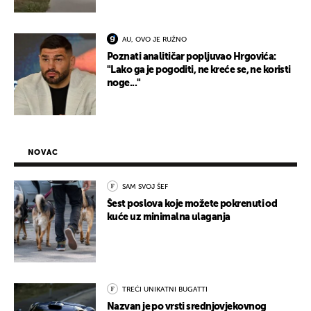
AU, OVO JE RUŽNO
Poznati analitičar popljuvao Hrgovića:
"Lako ga je pogoditi, ne kreće se, ne koristi
noge..."
NOVAC
SAM SVOJ ŠEF
Šest poslova koje možete pokrenuti od
kuće uz minimalna ulaganja
TREĆI UNIKATNI BUGATTI
Nazvan je po vrsti srednjovjekovnog