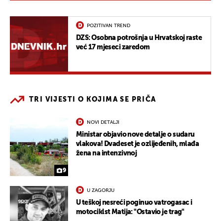
POZITIVAN TREND
DZS: Osobna potrošnja u Hrvatskoj raste
već 17 mjeseci zaredom
TRI VIJESTI O KOJIMA SE PRIČA
NOVI DETALJI
Ministar objavio nove detalje o sudaru
vlakova! Dvadeset je ozlijeđenih, mlađa
žena na intenzivnoj
9
U ZAGORJU
U teškoj nesreći poginuo vatrogasac i
motociklst Matija: "Ostavio je trag"