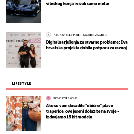
viteškog konja i visok samo metar
POKROVITELJ PHILIP MORRIS ZAGREB
Digitalna rješenja za stvarne probleme: Dva
hrvatska projekta dobila potporu za razvoj
LIFESTYLE
NOVE KOLEKCIJE
Ako su vam dosadile “obične” plave
traperice, ove jeseni dolazite na svoje -
izdvajamo 15 hit modela