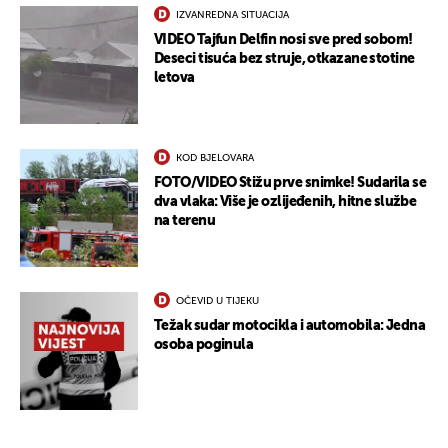
IZVANREDNA SITUACIJA
VIDEO Tajfun Delfin nosi sve pred sobom!
Deseci tisuća bez struje, otkazane stotine
letova
KOD BJELOVARA
FOTO/VIDEO Stižu prve snimke! Sudarila se
dva vlaka: Više je ozlijeđenih, hitne službe
na terenu
OČEVID U TIJEKU
Težak sudar motocikla i automobila: Jedna
osoba poginula