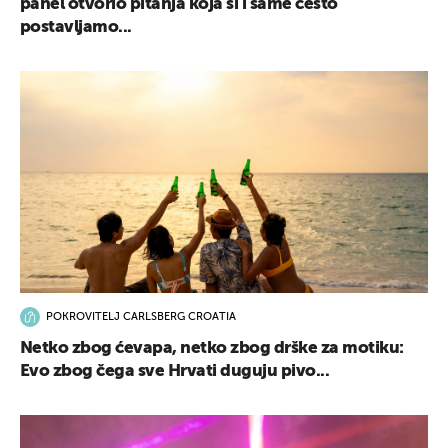
panel otvorio pitanja koja si i same često
postavljamo...
POKROVITELJ CARLSBERG CROATIA
Netko zbog ćevapa, netko zbog drške za motiku:
Evo zbog čega sve Hrvati duguju pivo...