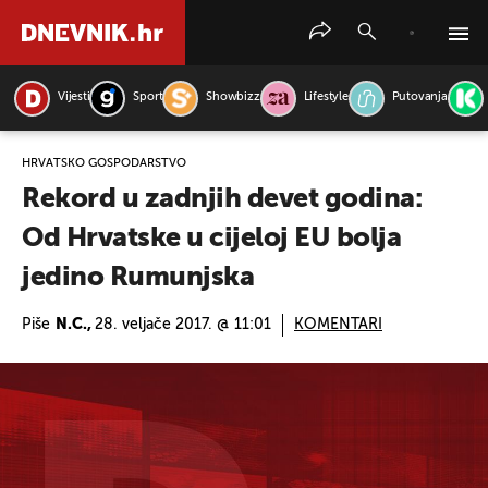
Vijesti
Sport
Showbizz
Lifestyle
Putovanja
PRETRAŽITE VIJESTI
HRVATSKO GOSPODARSTVO
Rekord u zadnjih devet godina:
Od Hrvatske u cijeloj EU bolja
jedino Rumunjska
Piše
N.C.,
28. veljače 2017. @ 11:01
KOMENTARI