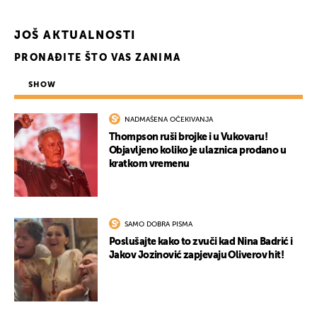
JOŠ AKTUALNOSTI
PRONAĐITE ŠTO VAS ZANIMA
SHOW
NADMAŠENA OČEKIVANJA
Thompson ruši brojke i u Vukovaru!
Objavljeno koliko je ulaznica prodano u
kratkom vremenu
SAMO DOBRA PISMA
Poslušajte kako to zvuči kad Nina Badrić i
Jakov Jozinović zapjevaju Oliverov hit!