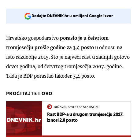
Dodajte DNEVNIK.hr u omiljeni Google izvor
Hrvatsko gospodarstvo
poraslo je u četvrtom
tromjesečju prošle godine za 3,4 posto
u odnosu na
isto razdoblje 2015. što je najveći rast u zadnjih gotovo
devet godina, od četvrtog tromjesečja 2007. godine.
Tada je BDP porastao također 3,4 posto.
PROČITAJTE I OVO
DRŽAVNI ZAVOD ZA STATISTIKU
Rast BDP-a u drugom tromjesečju 2017.
iznosi 2,8 posto