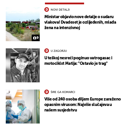
NOVI DETALJI
Ministar objavio nove detalje o sudaru
vlakova! Dvadeset je ozlijeđenih, mlađa
žena na intenzivnoj
9
U ZAGORJU
U teškoj nesreći poginuo vatrogasac i
motociklst Matija: "Ostavio je trag"
ŠIRE GA KOMARCI
Više od 240 osoba diljem Europe zaraženo
opasnim virusom: Najviše slučajeva u
našem susjedstvu