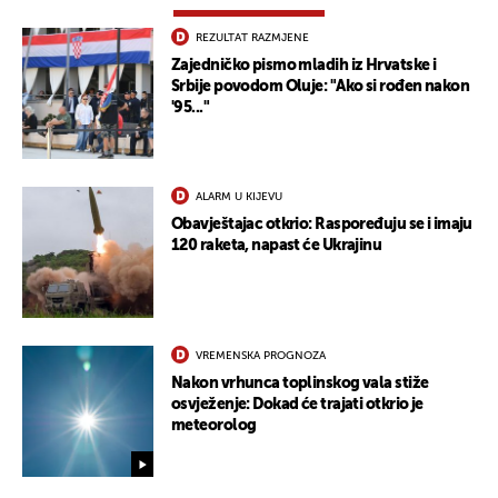
REZULTAT RAZMJENE
Zajedničko pismo mladih iz Hrvatske i
Srbije povodom Oluje: "Ako si rođen nakon
'95..."
ALARM U KIJEVU
Obavještajac otkrio: Raspoređuju se i imaju
120 raketa, napast će Ukrajinu
UKLJUČITE NOTIFIKACIJE
VREMENSKA PROGNOZA
Nakon vrhunca toplinskog vala stiže
osvježenje: Dokad će trajati otkrio je
meteorolog