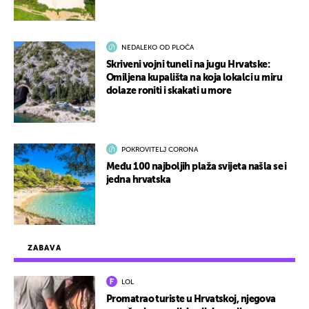
NEDALEKO OD PLOČA
Skriveni vojni tuneli na jugu Hrvatske:
Omiljena kupališta na koja lokalci u miru
dolaze roniti i skakati u more
POKROVITELJ CORONA
Među 100 najboljih plaža svijeta našla se i
jedna hrvatska
ZABAVA
LOL
Promatrao turiste u Hrvatskoj, njegova