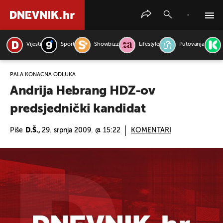
Vijesti
Sport
Showbizz
Lifestyle
Putovanja
PRETRAŽITE VIJESTI
PALA KONAČNA ODLUKA
Andrija Hebrang HDZ-ov
predsjednički kandidat
Piše
D.Š.,
29. srpnja 2009. @ 15:22
KOMENTARI