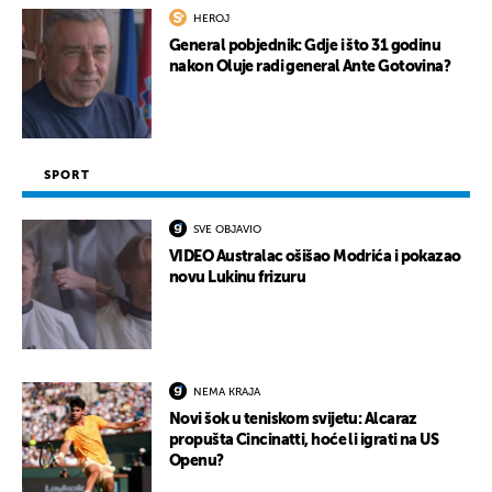
HEROJ
General pobjednik: Gdje i što 31 godinu
nakon Oluje radi general Ante Gotovina?
SPORT
SVE OBJAVIO
VIDEO Australac ošišao Modrića i pokazao
novu Lukinu frizuru
NEMA KRAJA
Novi šok u teniskom svijetu: Alcaraz
propušta Cincinatti, hoće li igrati na US
Openu?