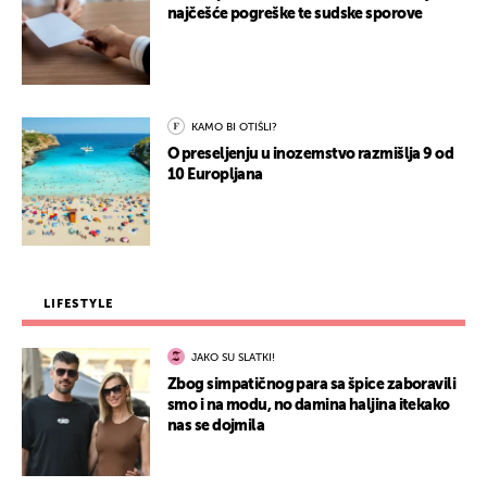
najčešće pogreške te sudske sporove
KAMO BI OTIŠLI?
O preseljenju u inozemstvo razmišlja 9 od
10 Europljana
LIFESTYLE
JAKO SU SLATKI!
Zbog simpatičnog para sa špice zaboravili
smo i na modu, no damina haljina itekako
nas se dojmila