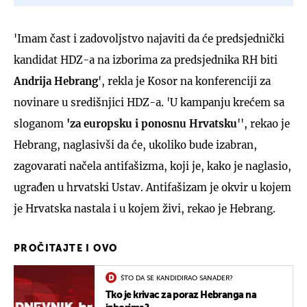
'Imam čast i zadovoljstvo najaviti da će predsjednički
kandidat HDZ-a na izborima za predsjednika RH biti
Andrija Hebrang
', rekla je Kosor na konferenciji za
novinare u središnjici HDZ-a. 'U kampanju krećem sa
sloganom
'za europsku i ponosnu Hrvatsku
'', rekao je
Hebrang, naglasivši da će, ukoliko bude izabran,
zagovarati načela antifašizma, koji je, kako je naglasio,
ugrađen u hrvatski Ustav. Antifašizam je okvir u kojem
je Hrvatska nastala i u kojem živi, rekao je Hebrang.
PROČITAJTE I OVO
ŠTO DA SE KANDIDIRAO SANADER?
Tko je krivac za poraz Hebranga na