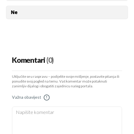
Ne
Da
Ne
Komentari
(0)
Uključite se u raspravu – podijelite svoje mišljenje, postavite pitanja ili
ponudite svoj pogled na temu. Vaš komentar može potaknuti
zanimljiv dijalog i obogatiti zajednicu našeg portala.
Važna obavijest
!