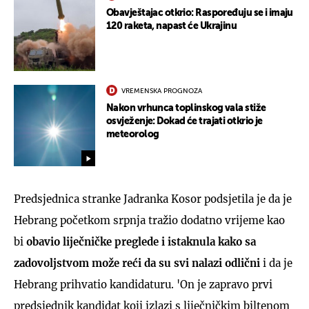
Obavještajac otkrio: Raspoređuju se i imaju
120 raketa, napast će Ukrajinu
VREMENSKA PROGNOZA
Nakon vrhunca toplinskog vala stiže
osvježenje: Dokad će trajati otkrio je
meteorolog
Predsjednica stranke Jadranka Kosor podsjetila je da je
Hebrang početkom srpnja tražio dodatno vrijeme kao
bi
obavio liječničke preglede i istaknula kako sa
zadovoljstvom može reći da su svi nalazi odlični
i da je
Hebrang prihvatio kandidaturu. 'On je zapravo prvi
predsjednik kandidat koji izlazi s liječničkim biltenom