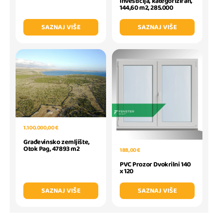
investicija, kategoriziran,
144,60 m2, 285.000
SAZNAJ VIŠE
SAZNAJ VIŠE
1.100.000,00 €
Građevinsko zemljište,
Otok Pag, 47893 m2
188,00 €
PVC Prozor Dvokrilni 140
x 120
SAZNAJ VIŠE
SAZNAJ VIŠE