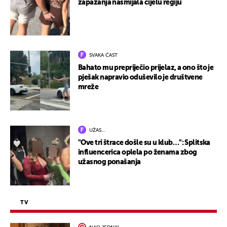
zapažanja nasmijala cijelu regiju
SVAKA ČAST
Bahato mu prepriječio prijelaz, a ono što je
pješak napravio oduševilo je društvene
mreže
UŽAS…
"Ove tri štrace došle su u klub…": Splitska
influencerica oplela po ženama zbog
užasnog ponašanja
TV