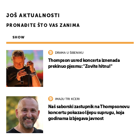
JOŠ AKTUALNOSTI
PRONAĐITE ŠTO VAS ZANIMA
SHOW
DRAMA U ŠIBENIKU
Thompson usred koncerta iznenada
prekinuo pjesmu: "Zovite hitnu!"
IMAJU TRI KĆERI
Naš saborski zastupnik na Thompsonovu
koncertu pokazao lijepu suprugu, koja
godinama izbjegava javnost