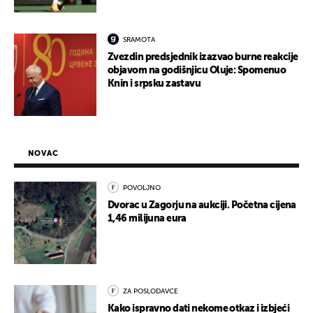
SRAMOTA
Zvezdin predsjednik izazvao burne reakcije
objavom na godišnjicu Oluje: Spomenuo
Knin i srpsku zastavu
NOVAC
POVOLJNO
Dvorac u Zagorju na aukciji. Početna cijena
1,46 milijuna eura
ZA POSLODAVCE
Kako ispravno dati nekome otkaz i izbjeći