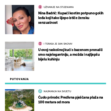
UŽIVANJE NA STIJENAMA
Nina Badrić: Kupaći kostim potpuno golih
leđa koji tako lijepo ističe žensku
senzualnost
I TERASA JE SAN SNOVA!
U ovoj raskošnoj kući s bazenom pronašli
smo najelegantniju, a možda i najljepšu
bijelu kuhinju
PUTOVANJA
NAJMANJA NA SVIJETU
Čudo prirode: Predivna pješčana plaža na
100 metara od mora