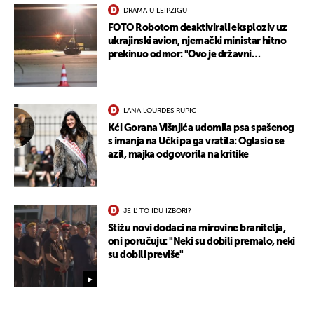
DRAMA U LEIPZIGU
FOTO Robotom deaktivirali eksploziv uz
ukrajinski avion, njemački ministar hitno
prekinuo odmor: "Ovo je državni
terorizam"
LANA LOURDES RUPIĆ
Kći Gorana Višnjića udomila psa spašenog
s imanja na Učki pa ga vratila: Oglasio se
azil, majka odgovorila na kritike
JE L' TO IDU IZBORI?
Stižu novi dodaci na mirovine branitelja,
oni poručuju: "Neki su dobili premalo, neki
su dobili previše"