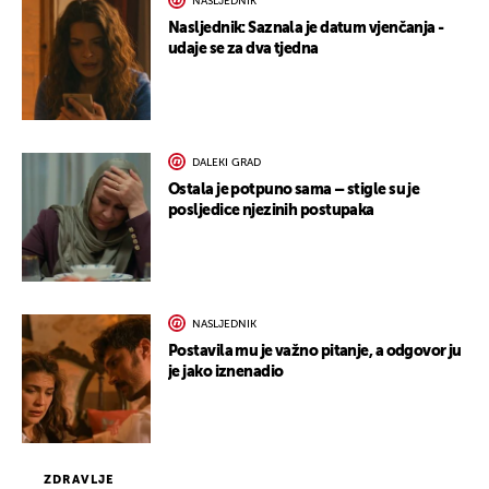
NASLJEDNIK
Nasljednik: Saznala je datum vjenčanja -
udaje se za dva tjedna
DALEKI GRAD
Ostala je potpuno sama – stigle su je
posljedice njezinih postupaka
NASLJEDNIK
Postavila mu je važno pitanje, a odgovor ju
je jako iznenadio
ZDRAVLJE