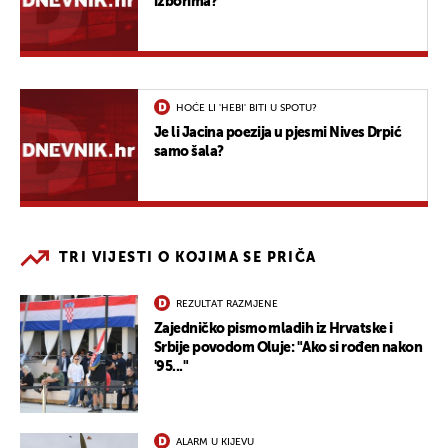
izborima?
HOĆE LI 'HEBI' BITI U SPOTU?
Je li Jacina poezija u pjesmi Nives Drpić
samo šala?
TRI VIJESTI O KOJIMA SE PRIČA
REZULTAT RAZMJENE
Zajedničko pismo mladih iz Hrvatske i
Srbije povodom Oluje: "Ako si rođen nakon
'95..."
ALARM U KIJEVU