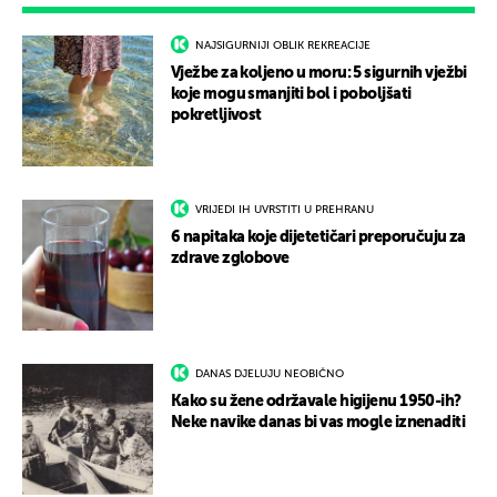
NAJSIGURNIJI OBLIK REKREACIJE
Vježbe za koljeno u moru: 5 sigurnih vježbi
koje mogu smanjiti bol i poboljšati
pokretljivost
VRIJEDI IH UVRSTITI U PREHRANU
6 napitaka koje dijetetičari preporučuju za
zdrave zglobove
DANAS DJELUJU NEOBIČNO
Kako su žene održavale higijenu 1950-ih?
Neke navike danas bi vas mogle iznenaditi