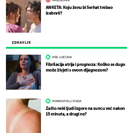
NASLJEDNIK
ANKETA: Koju ženu bi Serhat trebao
izabrati?
ZDRAVLJE
PIŠE LIJEČNIK
Fibrilacija atrija i prognoza: Koliko se dugo
može živjeti s ovom dijagnozom?
POKROVITELJ STADA
Zašto neki ljudi izgore na suncu već nakon
15 minuta, a drugi ne?