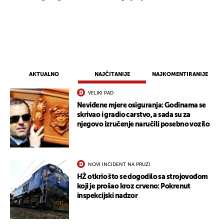
AKTUALNO
NAJČITANIJE
NAJKOMENTIRANIJE
VELIKI PAD
Neviđene mjere osiguranja: Godinama se
skrivao i gradio carstvo, a sada su za
njegovo izručenje naručili posebno vozilo
NOVI INCIDENT NA PRUZI
HŽ otkrio što se dogodilo sa strojovođom
koji je prošao kroz crveno: Pokrenut
inspekcijski nadzor