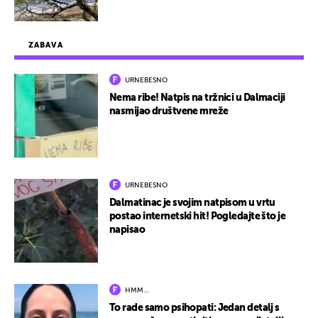
ZABAVA
URNEBESNO
Nema ribe! Natpis na tržnici u Dalmaciji
nasmijao društvene mreže
URNEBESNO
Dalmatinac je svojim natpisom u vrtu
postao internetski hit! Pogledajte što je
napisao
HMM…
To rade samo psihopati: Jedan detalj s