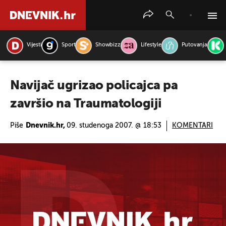
Vijesti
Sport
Showbizz
Lifestyle
Putovanja
PRETRAŽITE VIJESTI
Navijač ugrizao policajca pa
završio na Traumatologiji
Piše
Dnevnik.hr,
09. studenoga 2007. @ 18:53
KOMENTARI