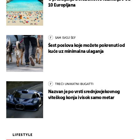
10 Europljana
SAM SVOJ ŠEF
Šest poslova koje možete pokrenuti od
kuće uz minimalna ulaganja
TREĆI UNIKATNI BUGATTI
Nazvan je po vrsti srednjovjekovnog
viteškog konja i visok samo metar
LIFESTYLE