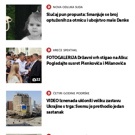
NOVA ODLUKA SUDA
Slučaj pun propusta: Smanjuje se broj
optuženih za otmicu i ubojstvo male Danke
KREĆE SPEKTAKL
FOTOGALERIJA Državni vrh stigao na Alku:
Pogledajte susret Plenkovića i Milanovića
22
ČETIRI GODINE PODRŠKE
VIDEO Iznenada uklonili veliku zastavu
Ukrajine s trga: Svemu je prethodio jedan
sastanak