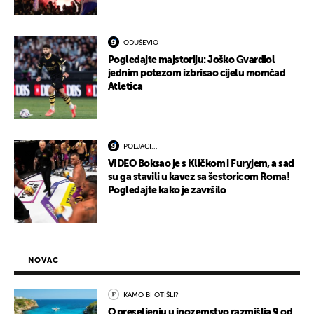
ODUŠEVIO
Pogledajte majstoriju: Joško Gvardiol
jednim potezom izbrisao cijelu momčad
Atletica
POLJACI...
VIDEO Boksao je s Kličkom i Furyjem, a sad
su ga stavili u kavez sa šestoricom Roma!
Pogledajte kako je završilo
NOVAC
KAMO BI OTIŠLI?
O preseljenju u inozemstvo razmišlja 9 od