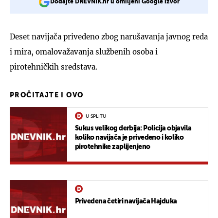
Dodajte DNEVNIK.hr u omiljeni Google izvor
Deset navijača privedeno zbog narušavanja javnog reda
i mira, omalovažavanja službenih osoba i
pirotehničkih sredstava.
PROČITAJTE I OVO
U SPLITU
Sukus velikog derbija: Policija objavila
koliko navijača je privedeno i koliko
pirotehnike zaplijenjeno
Privedena četiri navijača Hajduka