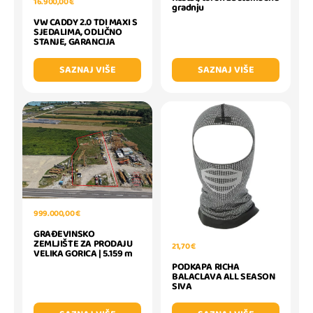
16.900,00 €
gradnju
VW CADDY 2.0 TDI MAXI S
SJEDALIMA, ODLIČNO
STANJE, GARANCIJA
SAZNAJ VIŠE
SAZNAJ VIŠE
999.000,00 €
GRAĐEVINSKO
ZEMLJIŠTE ZA PRODAJU
21,70 €
VELIKA GORICA | 5.159 m
PODKAPA RICHA
BALACLAVA ALL SEASON
SIVA