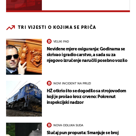
TRI VIJESTI O KOJIMA SE PRIČA
VELIKI PAD
Neviđene mjere osiguranja: Godinama se
skrivao i gradio carstvo, a sada su za
njegovo izručenje naručili posebno vozilo
NOVI INCIDENT NA PRUZI
HŽ otkrio što se dogodilo sa strojovođom
koji je prošao kroz crveno: Pokrenut
inspekcijski nadzor
NOVA ODLUKA SUDA
Slučaj pun propusta: Smanjuje se broj