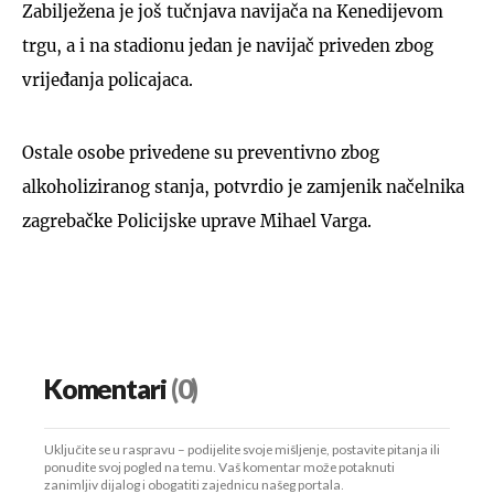
Zabilježena je još tučnjava navijača na Kenedijevom
trgu, a i na stadionu jedan je navijač priveden zbog
vrijeđanja policajaca.
Ostale osobe privedene su preventivno zbog
alkoholiziranog stanja, potvrdio je zamjenik načelnika
zagrebačke Policijske uprave Mihael Varga.
Komentari
(0)
Uključite se u raspravu – podijelite svoje mišljenje, postavite pitanja ili
ponudite svoj pogled na temu. Vaš komentar može potaknuti
zanimljiv dijalog i obogatiti zajednicu našeg portala.