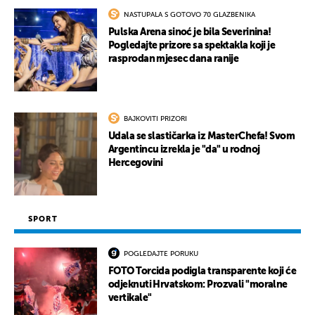
NASTUPALA S GOTOVO 70 GLAZBENIKA
Pulska Arena sinoć je bila Severinina!
Pogledajte prizore sa spektakla koji je
rasprodan mjesec dana ranije
BAJKOVITI PRIZORI
Udala se slastičarka iz MasterChefa! Svom
Argentincu izrekla je "da" u rodnoj
Hercegovini
SPORT
POGLEDAJTE PORUKU
FOTO Torcida podigla transparente koji će
odjeknuti Hrvatskom: Prozvali "moralne
vertikale"