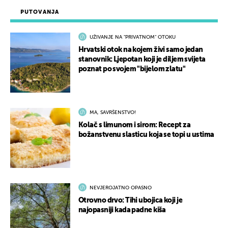
PUTOVANJA
UŽIVANJE NA "PRIVATNOM" OTOKU
Hrvatski otok na kojem živi samo jedan
stanovnik: Ljepotan koji je diljem svijeta
poznat po svojem "bijelom zlatu"
MA, SAVRŠENSTVO!
Kolač s limunom i sirom: Recept za
božanstvenu slasticu koja se topi u ustima
NEVJEROJATNO OPASNO
Otrovno drvo: Tihi ubojica koji je
najopasniji kada padne kiša