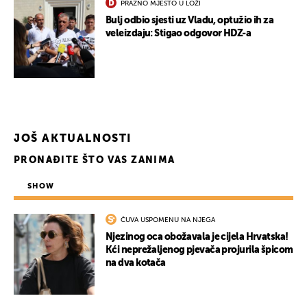
PRAZNO MJESTO U LOŽI
Bulj odbio sjesti uz Vladu, optužio ih za
veleizdaju: Stigao odgovor HDZ-a
JOŠ AKTUALNOSTI
PRONAĐITE ŠTO VAS ZANIMA
SHOW
UKLJUČITE NOTIFIKACIJE
ČUVA USPOMENU NA NJEGA
Njezinog oca obožavala je cijela Hrvatska!
Kći neprežaljenog pjevača projurila špicom
na dva kotača