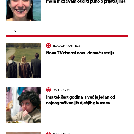
mora može vam otkriti puno o prijateljima
TV
SLUČAJNA OBITELJ
Nova TV donosi novu domaću seriju!
DALEKI GRAD
Ima tek šest godina, a već je jedan od
najnagrađivanijih dječjih glumaca