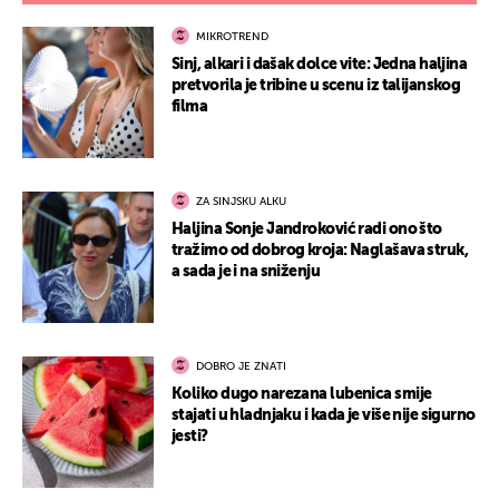
MIKROTREND
Sinj, alkari i dašak dolce vite: Jedna haljina
pretvorila je tribine u scenu iz talijanskog
filma
ZA SINJSKU ALKU
Haljina Sonje Jandroković radi ono što
tražimo od dobrog kroja: Naglašava struk,
a sada je i na sniženju
DOBRO JE ZNATI
Koliko dugo narezana lubenica smije
stajati u hladnjaku i kada je više nije sigurno
jesti?