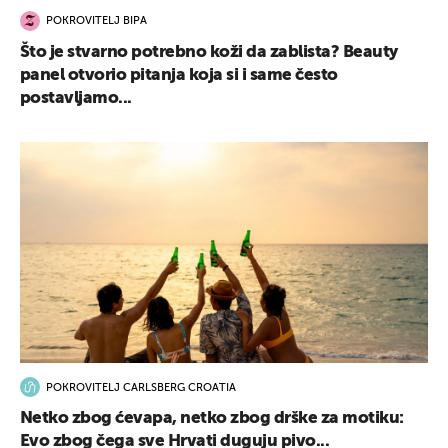
POKROVITELJ BIPA
Što je stvarno potrebno koži da zablista? Beauty
panel otvorio pitanja koja si i same često
postavljamo...
POKROVITELJ CARLSBERG CROATIA
Netko zbog ćevapa, netko zbog drške za motiku:
Evo zbog čega sve Hrvati duguju pivo...