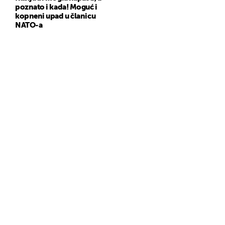
poznato i kada! Moguć i
kopneni upad u članicu
NATO-a