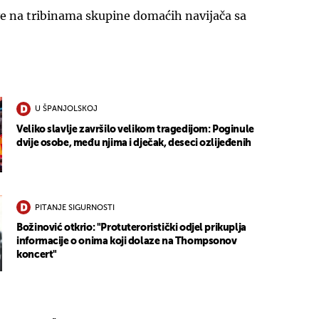
e na tribinama skupine domaćih navijača sa
U ŠPANJOLSKOJ
Veliko slavlje završilo velikom tragedijom: Poginule
dvije osobe, među njima i dječak, deseci ozlijeđenih
PITANJE SIGURNOSTI
Božinović otkrio: "Protuteroristički odjel prikuplja
informacije o onima koji dolaze na Thompsonov
koncert"