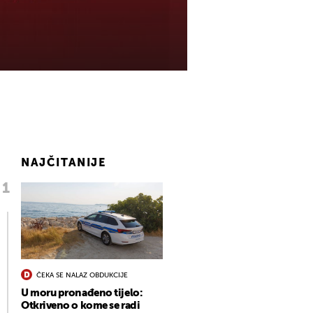
NAJČITANIJE
ČEKA SE NALAZ OBDUKCIJE
U moru pronađeno tijelo:
Otkriveno o kome se radi