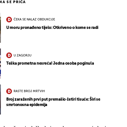
IMA SE PRIČA
ČEKA SE NALAZ OBDUKCIJE
U moru pronađeno tijelo: Otkriveno o kome se radi
U ZAGORJU
Teška prometna nesreća! Jedna osoba poginula
RASTE BROJ MRTVIH
Broj zaraženih prvi put premašio četiri tisuće: Širi se
smrtonosna epidemija