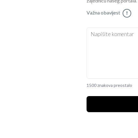
zajednicu našeg portala.
Važna obavijest
!
1500 znakova preostalo