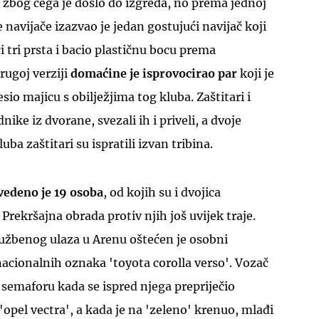
o zbog čega je došlo do izgreda, no prema jednoj
navijače izazvao je jedan gostujući navijač koji
 tri prsta i bacio plastičnu bocu prema
rugoj verziji
domaćine je isprovocirao par
koji je
esio majicu s obilježjima tog kluba. Zaštitari i
UKLJUČITE NOTIFIKACIJE
ednike iz dvorane, svezali ih i priveli, a dvoje
ba zaštitari su ispratili izvan tribina.
vedeno je 19 osoba
, od kojih su i dvojica
Prekršajna obrada protiv njih još uvijek traje.
lužbenog ulaza u Arenu oštećen je osobni
acionalnih oznaka 'toyota corolla verso'. Vozač
 semaforu kada se ispred njega prepriječio
pel vectra', a kada je na 'zeleno' krenuo, mlađi