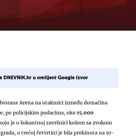
e DNEVNIK.hr u omiljeni Google izvor
 dvorane Arena na utakmici između domaćina
 je, po policijskim podacima, oko
15.000
 koju je u šokantnoj završnici košem sa zvukom
grada, u trećoj četvrtini je bila prekinuta na 10-