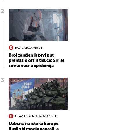
RASTE BROJ MRTVIH
Broj zaraženih prvi put
premašio četiri tisuće: Širi se
smrtonosna epidemija
OBAVJEŠTAJNO UPOZORENJE
Uzbuna na istoku Europe:
Rusija bi mogla napasti, a