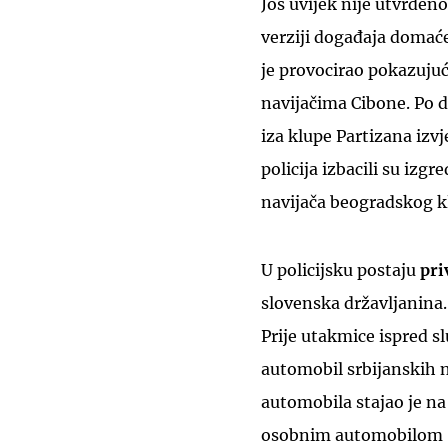
Još uvijek nije utvrđen
verziji događaja domaće 
je provocirao pokazujući
navijačima Cibone. Po d
iza klupe Partizana izvj
policija izbacili su izgr
navijača beogradskog klu
U policijsku postaju
pri
slovenska državljanina. 
Prije utakmice ispred s
automobil srbijanskih n
automobila stajao je na
osobnim automobilom 'o