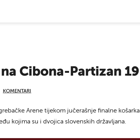
E VIJESTI
 na Cibona-Partizan 19
KOMENTARI
grebačke Arene tijekom jučerašnje finalne košark
među kojima su i dvojica slovenskih državljana.