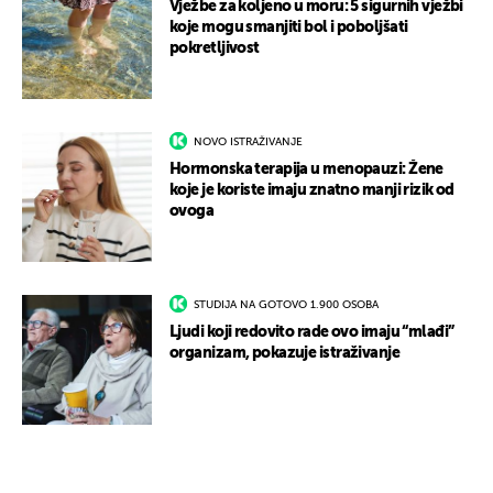
Vježbe za koljeno u moru: 5 sigurnih vježbi
koje mogu smanjiti bol i poboljšati
pokretljivost
NOVO ISTRAŽIVANJE
Hormonska terapija u menopauzi: Žene
koje je koriste imaju znatno manji rizik od
ovoga
STUDIJA NA GOTOVO 1.900 OSOBA
Ljudi koji redovito rade ovo imaju “mlađi”
organizam, pokazuje istraživanje