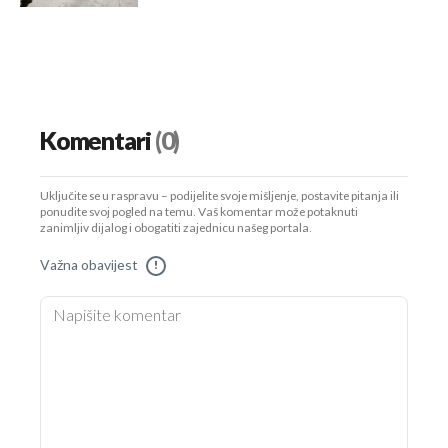
Komentari
(0)
Uključite se u raspravu – podijelite svoje mišljenje, postavite pitanja ili
ponudite svoj pogled na temu. Vaš komentar može potaknuti
zanimljiv dijalog i obogatiti zajednicu našeg portala.
Važna obavijest
!