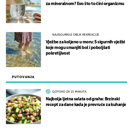
za mineralnom? Evo što to čini organizmu
NAJSIGURNIJI OBLIK REKREACIJE
Vježbe za koljeno u moru: 5 sigurnih vježbi
koje mogu smanjiti bol i poboljšati
pokretljivost
PUTOVANJA
GOTOVO ZA 15 MINUTA
Najbolja ljetna salata od graha: Brzinski
recept za dane kada je prevruće za kuhanje