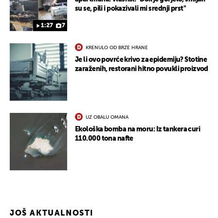
su se, pili i pokazivali mi srednji prst"
1:27
7
KRENULO OD BRZE HRANE
Je li ovo povrće krivo za epidemiju? Stotine
zaraženih, restorani hitno povukli proizvod
UZ OBALU OMANA
Ekološka bomba na moru: Iz tankera curi
110.000 tona nafte
JOŠ AKTUALNOSTI