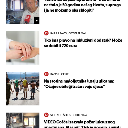
nestalo je 50 godina našeg života, supruga
i ja ne možemo oka sklopiti"
IMAŠ PRAVO, OSTVARI GA!
Tko ima pravo na inkluzivni dodatak? Može
se dobiti i 720 eura
KAOS U CEUTI
Na stotine maloljetnika lutaju ulicama:
"Očajne obitelji traže svoju djecu"
STIGAO I ŠOK S BOOKINGA
VIDEO Gošća izazvala požar luksuznog
apartmana. Vlasnik: "Dok je gorjelo, smijali