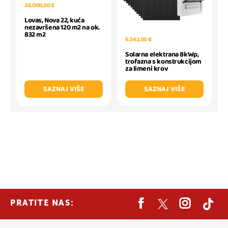
20.000,00 €
Lovas, Nova 22, kuća
nezavršena 120 m2 na ok.
832 m2
6.542,00 €
Solarna elektrana 8kWp,
trofazna s konstrukcijom
za limeni krov
SAZNAJ VIŠE
SAZNAJ VIŠE
PRATITE NAS: