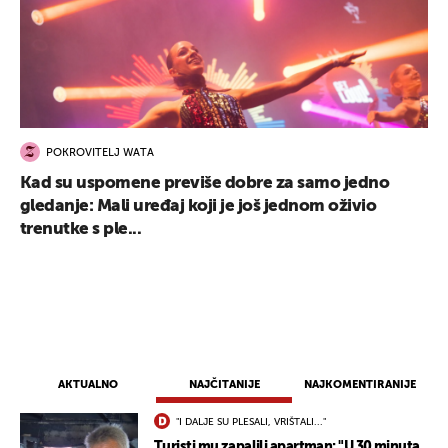
POKROVITELJ WATA
Kad su uspomene previše dobre za samo jedno
gledanje: Mali uređaj koji je još jednom oživio
trenutke s ple...
AKTUALNO
NAJČITANIJE
NAJKOMENTIRANIJE
"I DALJE SU PLESALI, VRIŠTALI..."
Turisti mu zapalili apartman: "U 30 minuta