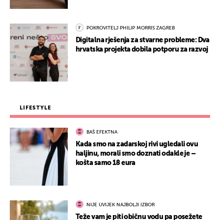
POKROVITELJ PHILIP MORRIS ZAGREB
Digitalna rješenja za stvarne probleme: Dva
hrvatska projekta dobila potporu za razvoj
LIFESTYLE
BAŠ EFEKTNA
Kada smo na zadarskoj rivi ugledali ovu
haljinu, morali smo doznati odakle je –
košta samo 18 eura
NIJE UVIJEK NAJBOLJI IZBOR
Teže vam je piti običnu vodu pa posežete