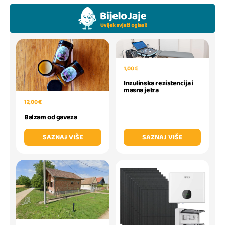
1,00 €
Inzulinska rezistencija i
masna jetra
12,00 €
Balzam od gaveza
SAZNAJ VIŠE
SAZNAJ VIŠE