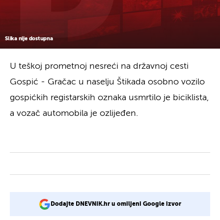
Slika nije dostupna
U teškoj prometnoj nesreći na državnoj cesti
Gospić - Gračac u naselju Štikada osobno vozilo
gospićkih registarskih oznaka usmrtilo je biciklista,
a vozač automobila je ozlijeđen.
Dodajte DNEVNIK.hr u omiljeni Google izvor