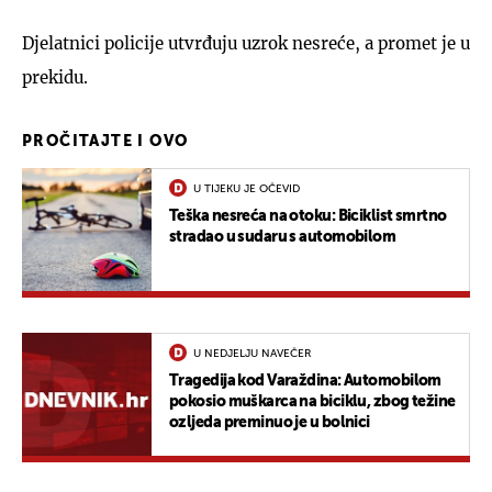
Djelatnici policije utvrđuju uzrok nesreće, a promet je u
prekidu.
PROČITAJTE I OVO
U TIJEKU JE OČEVID
Teška nesreća na otoku: Biciklist smrtno
stradao u sudaru s automobilom
U NEDJELJU NAVEČER
Tragedija kod Varaždina: Automobilom
pokosio muškarca na biciklu, zbog težine
ozljeda preminuo je u bolnici