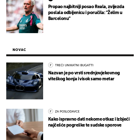
Propao najbitniji posao Reala, zvijezda
poslala odbijenicu i poručila: "Želim u
Barcelonu"
NOVAC
TREĆI UNIKATNI BUGATTI
Nazvan je po vrsti srednjovjekovnog
viteškog konja i visok samo metar
ZA POSLODAVCE
Kako ispravno dati nekome otkaz i izbjeći
najčešće pogreške te sudske sporove