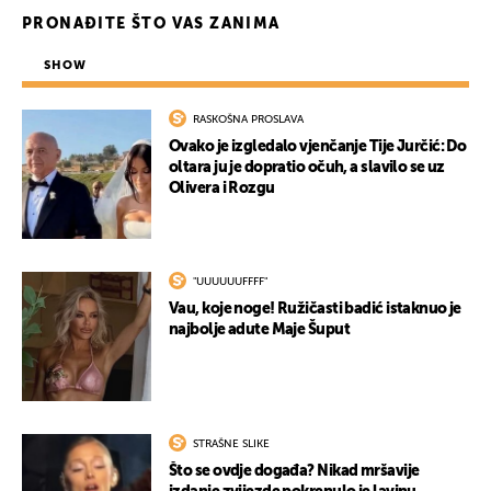
PRONAĐITE ŠTO VAS ZANIMA
SHOW
RASKOŠNA PROSLAVA
Ovako je izgledalo vjenčanje Tije Jurčić: Do
oltara ju je dopratio očuh, a slavilo se uz
Olivera i Rozgu
"UUUUUUFFFF"
Vau, koje noge! Ružičasti badić istaknuo je
najbolje adute Maje Šuput
UKLJUČITE NOTIFIKACIJE
STRAŠNE SLIKE
Što se ovdje događa? Nikad mršavije