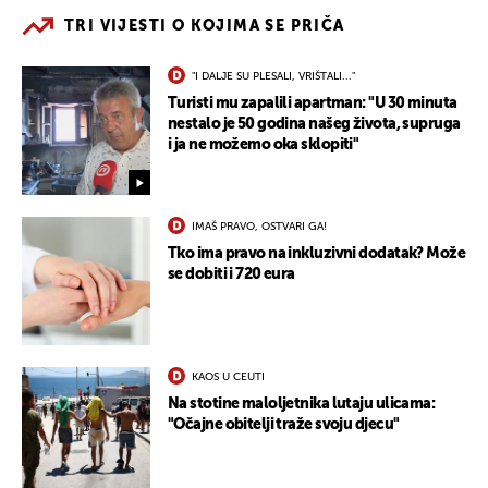
TRI VIJESTI O KOJIMA SE PRIČA
"I DALJE SU PLESALI, VRIŠTALI..."
Turisti mu zapalili apartman: "U 30 minuta
nestalo je 50 godina našeg života, supruga
i ja ne možemo oka sklopiti"
IMAŠ PRAVO, OSTVARI GA!
Tko ima pravo na inkluzivni dodatak? Može
se dobiti i 720 eura
KAOS U CEUTI
Na stotine maloljetnika lutaju ulicama:
"Očajne obitelji traže svoju djecu"