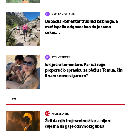
KAO IZ PIŠTOLJA
Dobacila komentar trudnici bez noge, a
muž ispalio odgovor kao da je samo
čekao…
ŠTO KAŽETE?
Isključio komentare: Par iz Srbije
preporučio spravicu za plažu s Temua, čini
li vam se ovo sigurnim?
TV
NASLJEDNIK
Želi da njih troje sretno žive, a nije ni
svjesna da ga je odavno izgubila