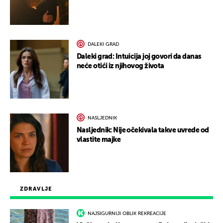
DALEKI GRAD
Daleki grad: Intuicija joj govori da danas
neće otići iz njihovog života
NASLJEDNIK
Nasljednik: Nije očekivala takve uvrede od
vlastite majke
ZDRAVLJE
NAJSIGURNIJI OBLIK REKREACIJE