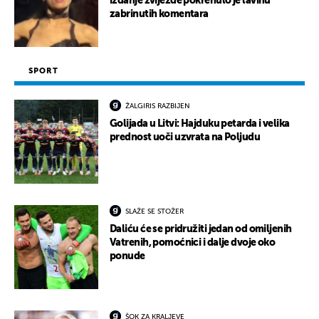
izdanje zvijezde pokrenulo je lavinu
zabrinutih komentara
SPORT
ŽALGIRIS RAZBIJEN
Golijada u Litvi: Hajduku petarda i velika
prednost uoči uzvrata na Poljudu
SLAŽE SE STOŽER
Daliću će se pridružiti jedan od omiljenih
Vatrenih, pomoćnici i dalje dvoje oko
ponude
ŠOK ZA KRALJEVE