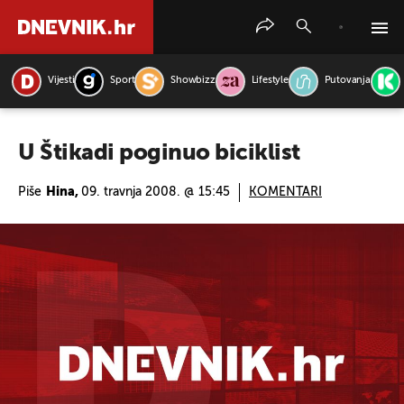
Vijesti
Sport
Showbizz
Lifestyle
Putovanja
PRETRAŽITE VIJESTI
U Štikadi poginuo biciklist
Piše
Hina,
09. travnja 2008. @ 15:45
KOMENTARI