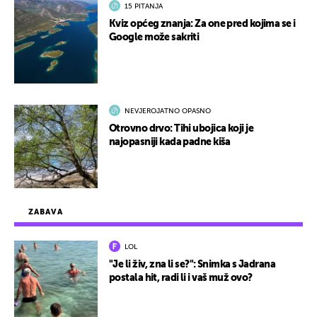
15 PITANJA
Kviz općeg znanja: Za one pred kojima se i
Google može sakriti
NEVJEROJATNO OPASNO
Otrovno drvo: Tihi ubojica koji je
najopasniji kada padne kiša
ZABAVA
LOL
"Je li živ, zna li se?": Snimka s Jadrana
postala hit, radi li i vaš muž ovo?