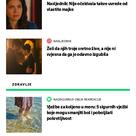
Nasljednik: Nije očekivala takve uvrede od
vlastite majke
NASLJEDNIK
Želi da njih troje sretno žive, a nije ni
svjesna da ga je odavno izgubila
ZDRAVLJE
NAJSIGURNIJI OBLIK REKREACIJE
Vježbe za koljeno u moru: 5 sigurnih vježbi
koje mogu smanjiti bol i poboljšati
pokretljivost