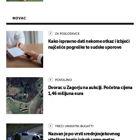
NOVAC
ZA POSLODAVCE
Kako ispravno dati nekome otkaz i izbjeći
najčešće pogreške te sudske sporove
POVOLJNO
Dvorac u Zagorju na aukciji. Početna cijena
1,46 milijuna eura
TREĆI UNIKATNI BUGATTI
Nazvan je po vrsti srednjovjekovnog