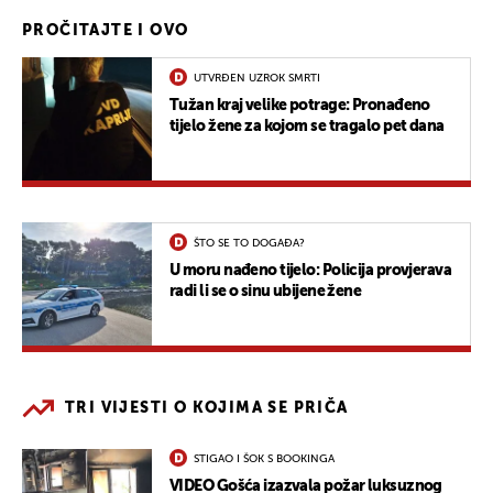
PROČITAJTE I OVO
UTVRĐEN UZROK SMRTI
Tužan kraj velike potrage: Pronađeno
tijelo žene za kojom se tragalo pet dana
ŠTO SE TO DOGAĐA?
U moru nađeno tijelo: Policija provjerava
radi li se o sinu ubijene žene
TRI VIJESTI O KOJIMA SE PRIČA
STIGAO I ŠOK S BOOKINGA
VIDEO Gošća izazvala požar luksuznog