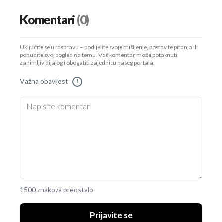
Komentari
(0)
Uključite se u raspravu – podijelite svoje mišljenje, postavite pitanja ili
ponudite svoj pogled na temu. Vaš komentar može potaknuti
zanimljiv dijalog i obogatiti zajednicu našeg portala.
Važna obavijest
!
1500 znakova preostalo
Prijavite se