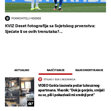
POKROVITELJ HISENSE
KVIZ Deset fotografija sa Svjetskog prvenstva:
Sjećate li se ovih trenutaka?...
AKTUALNO
NAJČITANIJE
NAJKOMENTIRANIJE
STIGAO I ŠOK S BOOKINGA
VIDEO Gošća izazvala požar luksuznog
apartmana. Vlasnik: "Dok je gorjelo, smijali
su se, pili i pokazivali mi srednji prst"
7