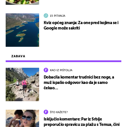
15 PITANJA
Kviz općeg znanja: Za one pred kojima se i
Google može sakriti
ZABAVA
KAO IZ PIŠTOLJA
Dobacila komentar trudnici bez noge, a
muž ispalio odgovor kao da je samo
čekao…
ŠTO KAŽETE?
Isključio komentare: Par iz Srbije
preporučio spravicu za plažu s Temua, čini