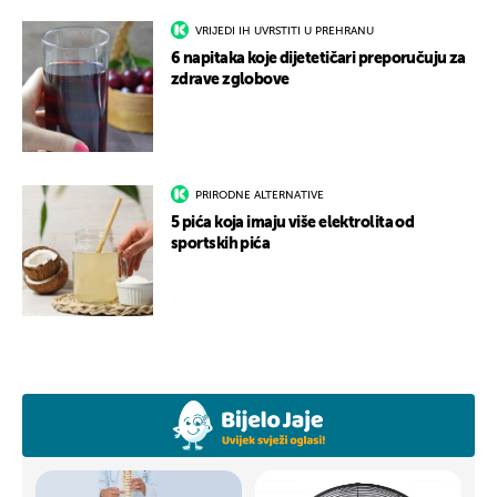
VRIJEDI IH UVRSTITI U PREHRANU
6 napitaka koje dijetetičari preporučuju za
zdrave zglobove
PRIRODNE ALTERNATIVE
5 pića koja imaju više elektrolita od
sportskih pića