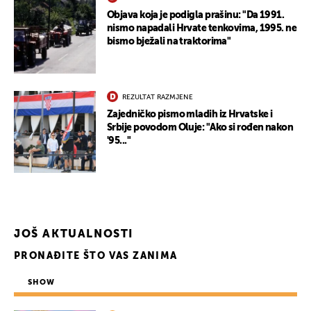
Objava koja je podigla prašinu: "Da 1991.
nismo napadali Hrvate tenkovima, 1995. ne
bismo bježali na traktorima"
REZULTAT RAZMJENE
Zajedničko pismo mladih iz Hrvatske i
Srbije povodom Oluje: "Ako si rođen nakon
'95..."
JOŠ AKTUALNOSTI
PRONAĐITE ŠTO VAS ZANIMA
UKLJUČITE NOTIFIKACIJE
SHOW