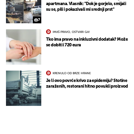
apartmana. Vlasnik: "Dok je gorjelo, smijali
su se, pili i pokazivali mi srednji prst"
7
IMAŠ PRAVO, OSTVARI GA!
Tko ima pravo na inkluzivni dodatak? Može
se dobiti i 720 eura
KRENULO OD BRZE HRANE
Je li ovo povrće krivo za epidemiju? Stotine
zaraženih, restorani hitno povukli proizvod