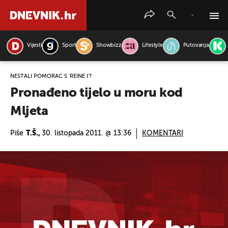
Vijesti
Sport
Showbizz
Lifestyle
Putovanja
PRETRAŽITE VIJESTI
NESTALI POMORAC S 'REINE I'?
Pronađeno tijelo u moru kod
Mljeta
Piše
T.Š.,
30. listopada 2011. @ 13:36
KOMENTARI