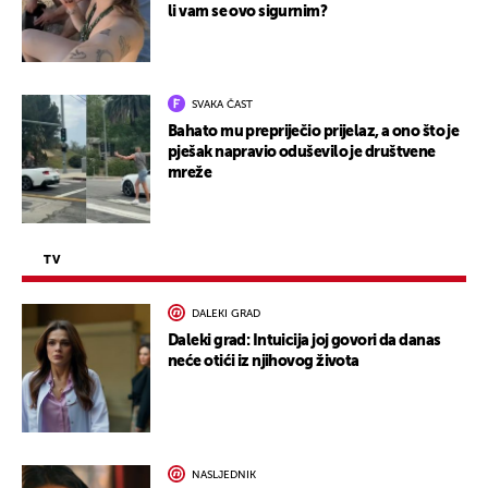
li vam se ovo sigurnim?
SVAKA ČAST
Bahato mu prepriječio prijelaz, a ono što je
pješak napravio oduševilo je društvene
mreže
TV
DALEKI GRAD
Daleki grad: Intuicija joj govori da danas
neće otići iz njihovog života
NASLJEDNIK