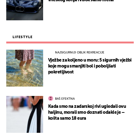
viteškog konja i visok samo metar
LIFESTYLE
NAJSIGURNIJI OBLIK REKREACIJE
Vježbe za koljeno u moru: 5 sigurnih vježbi
koje mogu smanjiti bol i poboljšati
pokretljivost
BAŠ EFEKTNA
Kada smo na zadarskoj rivi ugledali ovu
haljinu, morali smo doznati odakle je –
košta samo 18 eura