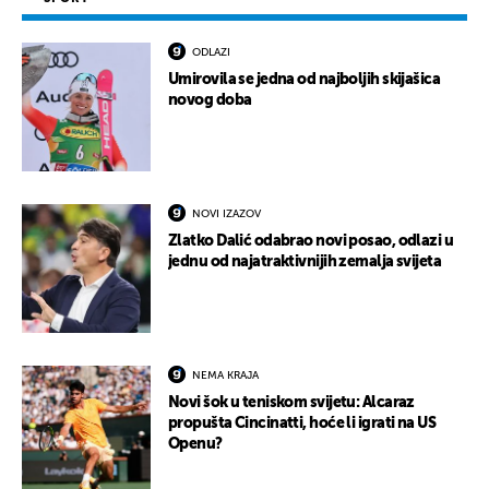
ODLAZI
Umirovila se jedna od najboljih skijašica
novog doba
NOVI IZAZOV
Zlatko Dalić odabrao novi posao, odlazi u
jednu od najatraktivnijih zemalja svijeta
NEMA KRAJA
Novi šok u teniskom svijetu: Alcaraz
propušta Cincinatti, hoće li igrati na US
Openu?