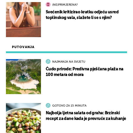
(NE)PRIMJERENA?
Svećenik kritizirao kratku odjeću usred
toplinskog vala, slažete li se s njim?
PUTOVANJA
NAJMANJA NA SVIJETU
Čudo prirode: Predivna pješčana plaža na
100 metara od mora
GOTOVO ZA 15 MINUTA
Najbolja ljetna salata od graha: Brzinski
recept za dane kada je prevruće za kuhanje