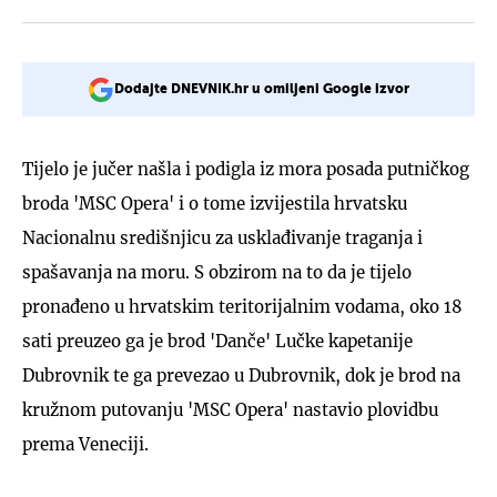
Dodajte DNEVNIK.hr u omiljeni Google izvor
Tijelo je jučer našla i podigla iz mora posada putničkog
broda 'MSC Opera' i o tome izvijestila hrvatsku
Nacionalnu središnjicu za usklađivanje traganja i
spašavanja na moru. S obzirom na to da je tijelo
pronađeno u hrvatskim teritorijalnim vodama, oko 18
sati preuzeo ga je brod 'Danče' Lučke kapetanije
Dubrovnik te ga prevezao u Dubrovnik, dok je brod na
kružnom putovanju 'MSC Opera' nastavio plovidbu
prema Veneciji.