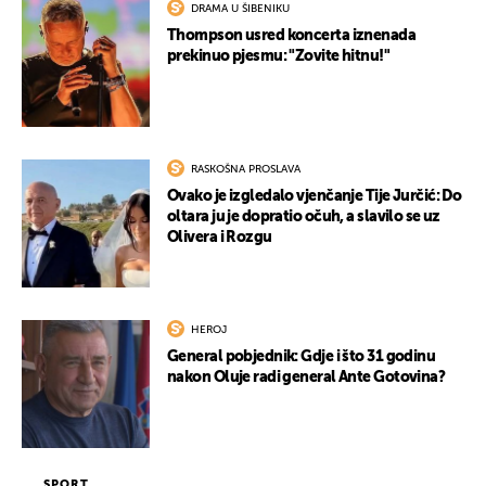
DRAMA U ŠIBENIKU
Thompson usred koncerta iznenada
prekinuo pjesmu: "Zovite hitnu!"
RASKOŠNA PROSLAVA
Ovako je izgledalo vjenčanje Tije Jurčić: Do
oltara ju je dopratio očuh, a slavilo se uz
Olivera i Rozgu
HEROJ
General pobjednik: Gdje i što 31 godinu
nakon Oluje radi general Ante Gotovina?
SPORT