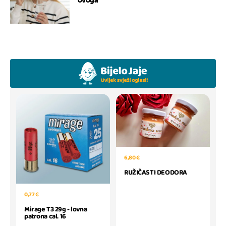
ovoga
6,80 €
RUŽIČASTI DEODORA
0,77 €
Mirage T3 29g - lovna
patrona cal. 16