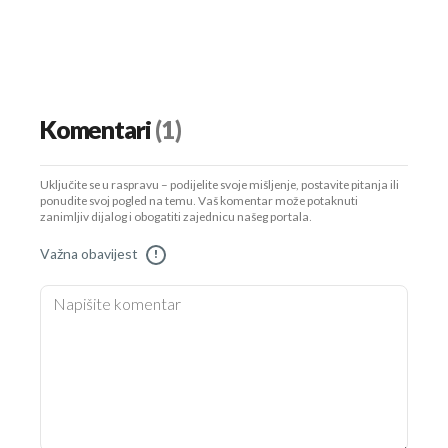
Komentari
(1)
Uključite se u raspravu – podijelite svoje mišljenje, postavite pitanja ili
ponudite svoj pogled na temu. Vaš komentar može potaknuti
zanimljiv dijalog i obogatiti zajednicu našeg portala.
Važna obavijest
!