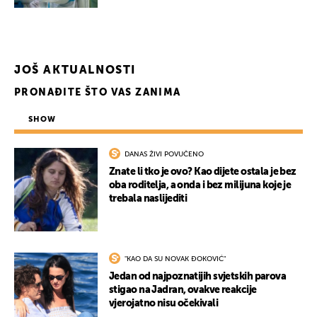
JOŠ AKTUALNOSTI
PRONAĐITE ŠTO VAS ZANIMA
SHOW
DANAS ŽIVI POVUČENO
Znate li tko je ovo? Kao dijete ostala je bez
oba roditelja, a onda i bez milijuna koje je
UKLJUČITE NOTIFIKACIJE
trebala naslijediti
"KAO DA SU NOVAK ĐOKOVIĆ"
Jedan od najpoznatijih svjetskih parova
stigao na Jadran, ovakve reakcije
vjerojatno nisu očekivali