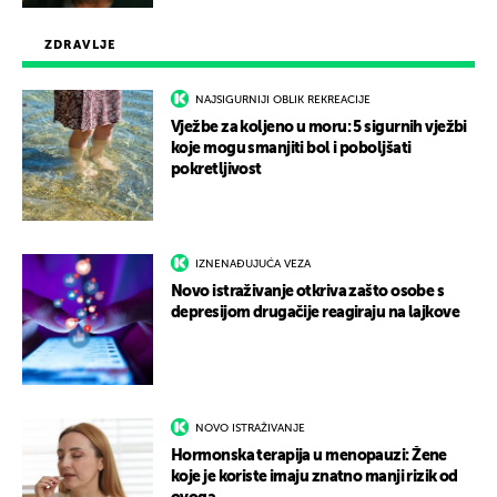
ZDRAVLJE
NAJSIGURNIJI OBLIK REKREACIJE
Vježbe za koljeno u moru: 5 sigurnih vježbi
koje mogu smanjiti bol i poboljšati
pokretljivost
IZNENAĐUJUĆA VEZA
Novo istraživanje otkriva zašto osobe s
depresijom drugačije reagiraju na lajkove
NOVO ISTRAŽIVANJE
Hormonska terapija u menopauzi: Žene
koje je koriste imaju znatno manji rizik od