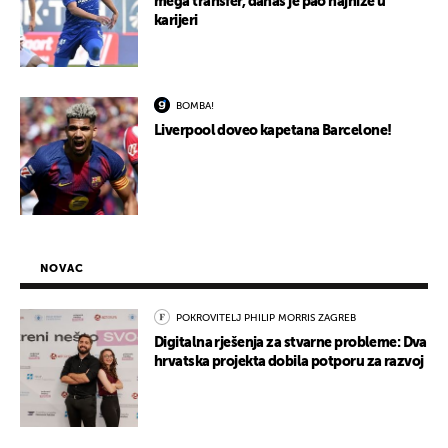
mega transfer, danas je pao najniže u
karijeri
BOMBA!
Liverpool doveo kapetana Barcelone!
NOVAC
POKROVITELJ PHILIP MORRIS ZAGREB
Digitalna rješenja za stvarne probleme: Dva
hrvatska projekta dobila potporu za razvoj