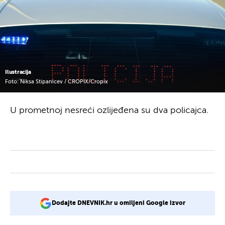
Ilustracija
Foto: Niksa Stipanicev / CROPIX/Cropix
U prometnoj nesreći ozlijeđena su dva policajca.
Dodajte DNEVNIK.hr u omiljeni Google izvor