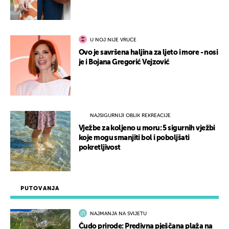
U NOJ NIJE VRUĆE
Ovo je savršena haljina za ljeto i more - nosi
je i Bojana Gregorić Vejzović
NAJSIGURNIJI OBLIK REKREACIJE
Vježbe za koljeno u moru: 5 sigurnih vježbi
koje mogu smanjiti bol i poboljšati
pokretljivost
PUTOVANJA
NAJMANJA NA SVIJETU
Čudo prirode: Predivna pješčana plaža na