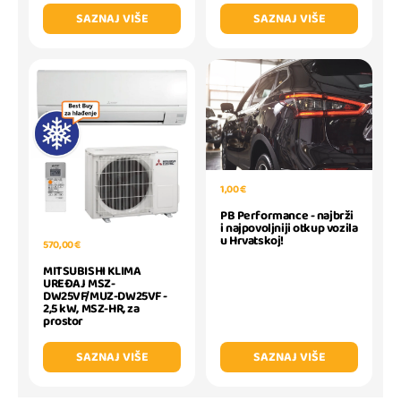
SAZNAJ VIŠE
SAZNAJ VIŠE
1,00 €
PB Performance - najbrži
i najpovoljniji otkup vozila
u Hrvatskoj!
570,00 €
MITSUBISHI KLIMA
UREĐAJ MSZ-
DW25VF/MUZ-DW25VF -
2,5 kW, MSZ-HR, za
prostor
SAZNAJ VIŠE
SAZNAJ VIŠE