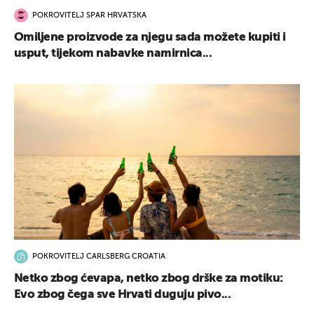
POKROVITELJ SPAR HRVATSKA
Omiljene proizvode za njegu sada možete kupiti i
usput, tijekom nabavke namirnica...
POKROVITELJ CARLSBERG CROATIA
Netko zbog ćevapa, netko zbog drške za motiku:
Evo zbog čega sve Hrvati duguju pivo...