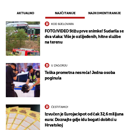
AKTUALNO
NAJČITANIJE
NAJKOMENTIRANIJE
KOD BJELOVARA
FOTO/VIDEO Stižu prve snimke! Sudarila se
dva vlaka: Više je ozlijeđenih, hitne službe
na terenu
U ZAGORJU
Teška prometna nesreća! Jedna osoba
poginula
ČESTITAMO!
Izvučen je Eurojackpot od čak 32,6 milijuna
eura: Doznajte gdje idu bogati dobitci u
Hrvatskoj