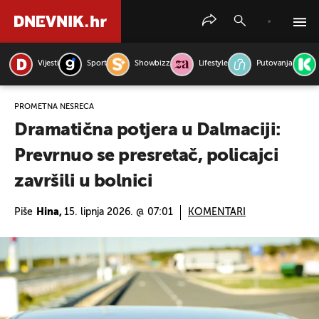
Vijesti
Sport
Showbizz
Lifestyle
Putovanja
PRETRAŽITE VIJESTI
PROMETNA NESREĆA
Dramatična potjera u Dalmaciji:
Prevrnuo se presretač, policajci
završili u bolnici
Piše
Hina,
15. lipnja 2026. @ 07:01
KOMENTARI