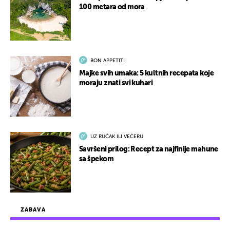
100 metara od mora
BON APPETIT!
Majke svih umaka: 5 kultnih recepata koje
moraju znati svi kuhari
UZ RUČAK ILI VEČERU
Savršeni prilog: Recept za najfinije mahune
sa špekom
ZABAVA