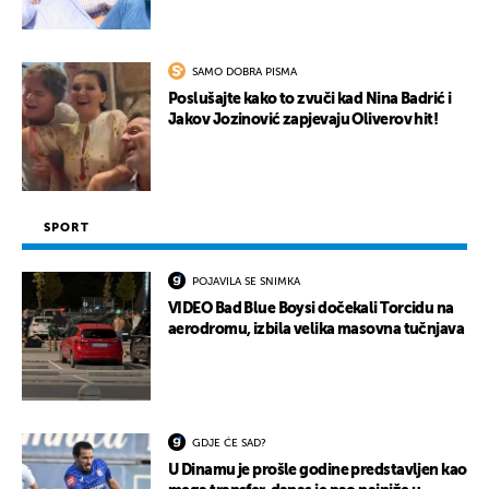
SAMO DOBRA PISMA
Poslušajte kako to zvuči kad Nina Badrić i
Jakov Jozinović zapjevaju Oliverov hit!
SPORT
POJAVILA SE SNIMKA
VIDEO Bad Blue Boysi dočekali Torcidu na
aerodromu, izbila velika masovna tučnjava
GDJE ĆE SAD?
U Dinamu je prošle godine predstavljen kao