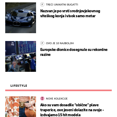
TREĆI UNIKATNI BUGATTI
Nazvan je po vrsti srednjovjekovnog
viteškog konja i visok samo metar
OVO JE 10 NAJBOLJIH
Europske dionice dosegnule su rekordne
razine
LIFESTYLE
NOVE KOLEKCIJE
Ako su vam dosadile “obične” plave
traperice, ove jeseni dolazite na svoje -
izdvajamo 15 hit modela