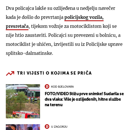
Dva policajca lakše su ozlijeđena u nedjelju navečer
kada je došlo do prevrtanja
policijskog vozila,
presretača
, tijekom vožnje za motociklistom koji se
nije htio zaustaviti. Policajci su prevezeni u bolnicu, a
motociklist je uhićen, izvijestili su iz Policijske uprave
splitsko-dalmatinske.
TRI VIJESTI O KOJIMA SE PRIČA
KOD BJELOVARA
FOTO/VIDEO Stižu prve snimke! Sudarila se
dva vlaka: Više je ozlijeđenih, hitne službe
na terenu
U ZAGORJU