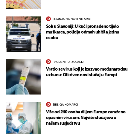
SUMNJA NA NASILNU SMRT
Šok u Slavoniji: U kući pronađeno tijelo
muškarca, policija odmah uhitila jednu
osobu
PACIJENT U IZOLACIJI
Vratio se virus koji je izazvao međunarodnu
uzbunu: Otkriven novi slučaj u Europi
ŠIRE GA KOMARCI
Više od 240 osoba diljem Europe zaraženo
opasnim virusom: Najviše slučajeva u
našem susjedstvu