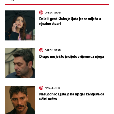
TV
DALEKI GRAD
Daleki grad: Jako je ljuta jer se miješa u
njezine stvari
DALEKI GRAD
Drago mu je što je cijelo vrijeme uz njega
NASLJEDNIK
Nasljednik: Ljuta je na njega i zahtjeva da
učini nešto