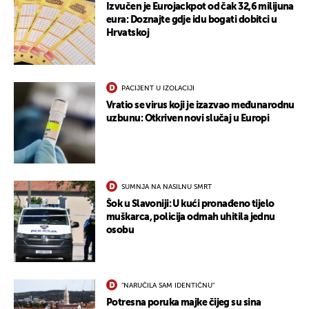
Izvučen je Eurojackpot od čak 32,6 milijuna
eura: Doznajte gdje idu bogati dobitci u
Hrvatskoj
PACIJENT U IZOLACIJI
Vratio se virus koji je izazvao međunarodnu
uzbunu: Otkriven novi slučaj u Europi
SUMNJA NA NASILNU SMRT
Šok u Slavoniji: U kući pronađeno tijelo
muškarca, policija odmah uhitila jednu
osobu
"NARUČILA SAM IDENTIČNU"
Potresna poruka majke čijeg su sina