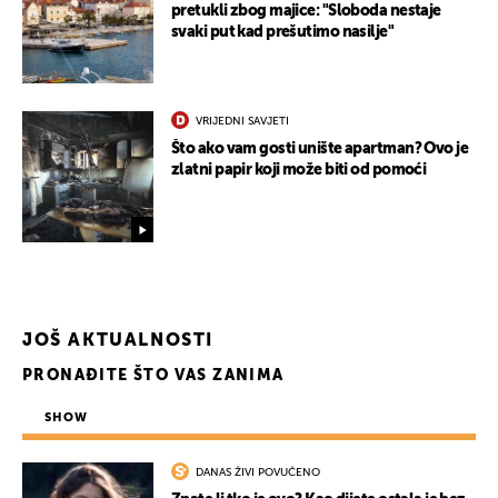
pretukli zbog majice: "Sloboda nestaje
svaki put kad prešutimo nasilje"
VRIJEDNI SAVJETI
Što ako vam gosti unište apartman? Ovo je
zlatni papir koji može biti od pomoći
JOŠ AKTUALNOSTI
PRONAĐITE ŠTO VAS ZANIMA
SHOW
DANAS ŽIVI POVUČENO