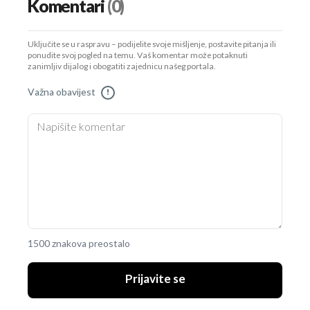
Komentari
(0)
Uključite se u raspravu – podijelite svoje mišljenje, postavite pitanja ili
ponudite svoj pogled na temu. Vaš komentar može potaknuti
zanimljiv dijalog i obogatiti zajednicu našeg portala.
Važna obavijest
!
1500 znakova preostalo
Prijavite se