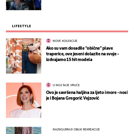
LIFESTYLE
NOVE KOLEKCIJE
Ako su vam dosadile “obične” plave
traperice, ove jeseni dolazite na svoje -
izdvajamo 15 hit modela
U NOJ NIJE VRUĆE
Ovo je savršena haljina za ljeto i more - nosi
je i Bojana Gregorić Vejzović
NAJSIGURNIJI OBLIK REKREACIJE