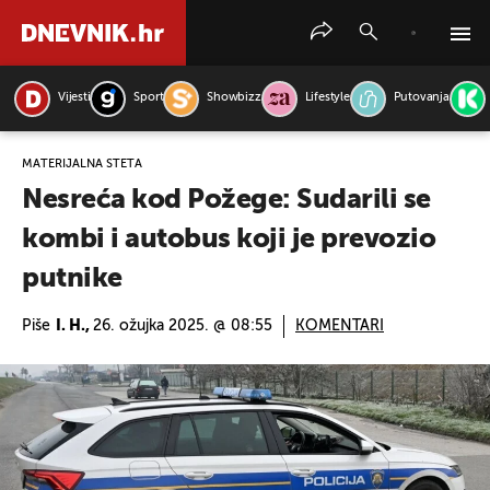
Vijesti
Sport
Showbizz
Lifestyle
Putovanja
PRETRAŽITE VIJESTI
MATERIJALNA ŠTETA
Nesreća kod Požege: Sudarili se
kombi i autobus koji je prevozio
putnike
Piše
I. H.,
26. ožujka 2025. @ 08:55
KOMENTARI