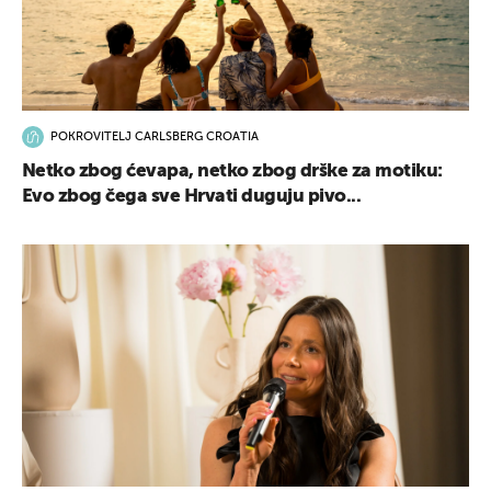
POKROVITELJ CARLSBERG CROATIA
Netko zbog ćevapa, netko zbog drške za motiku:
Evo zbog čega sve Hrvati duguju pivo...