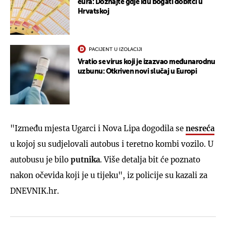
eura: Doznajte gdje idu bogati dobitci u
Hrvatskoj
PACIJENT U IZOLACIJI
Vratio se virus koji je izazvao međunarodnu
uzbunu: Otkriven novi slučaj u Europi
"Između mjesta Ugarci i Nova Lipa dogodila se
nesreća
u kojoj su sudjelovali autobus i teretno kombi vozilo. U
autobusu je bilo
putnika
. Više detalja bit će poznato
nakon očevida koji je u tijeku", iz policije su kazali za
DNEVNIK.hr.