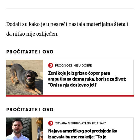
Dodali su kako je u nesreći nastala
materijalna šteta
i
da nitko nije ozlijeđen.
PROČITAJTE I OVO
PROGNOZE NISU DOBRE
Ženi koju je izgrizao čopor pasa
amputirana desna ruka, bori se za život:
"Oni su nju doslovno jeli"
PROČITAJTE I OVO
"STVARA NEPRIHVATLJIV PRITISAK"
Najava američkog potpredsjednika
izazvala burne reakcije: "To je