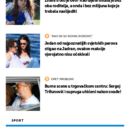
Znate li tko je ovo? Kao dijete ostala je bez
oba roditelja, a onda i bez milijuna koje je
trebala naslijediti
UKLJUČITE NOTIFIKACIJE
"KAO DA SU NOVAK ĐOKOVIĆ"
Jedan od najpoznatijih svjetskih parova
stigao na Jadran, ovakve reakcije
vjerojatno nisu očekivali
OPET PROBLEMI
Burne scene u trgovačkom centru: Sergej
Trifunović i supruga uhićeni nakon svađe!
SPORT