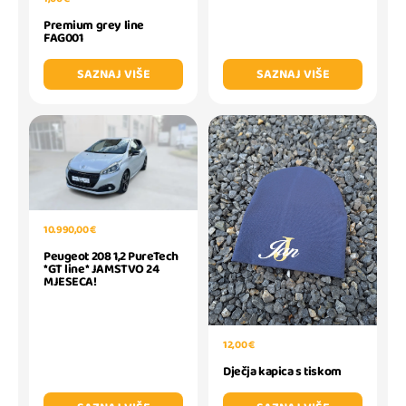
Premium grey line
FAG001
SAZNAJ VIŠE
SAZNAJ VIŠE
10.990,00 €
Peugeot 208 1,2 PureTech
*GT line* JAMSTVO 24
MJESECA!
12,00 €
Dječja kapica s tiskom