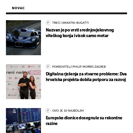
NOVAC
TREĆI UNIKATNI BUGATTI
Nazvan je po vrsti srednjovjekovnog
viteškog konja i visok samo metar
POKROVITELJ PHILIP MORRIS ZAGREB
Digitalna rješenja za stvarne probleme: Dva
hrvatska projekta dobila potporu za razvoj
OVO JE 10 NAJBOLJIH
Europske dionice dosegnule su rekordne
razine