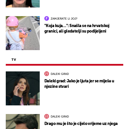
ZAMJERATE LI JOJ?
"Koja kuja…": Snašla se na hrvatskoj
granici, ali gledatelji su podijeljeni
TV
DALEKI GRAD
Daleki grad: Jako je ljuta jer se miješa u
njezine stvari
DALEKI GRAD
Drago mu je što je cijelo vrijeme uz njega