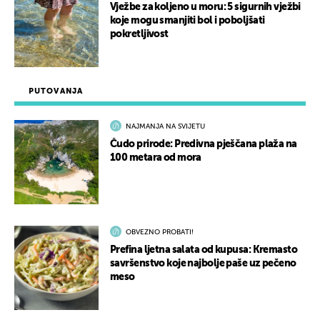
Vježbe za koljeno u moru: 5 sigurnih vježbi
koje mogu smanjiti bol i poboljšati
pokretljivost
PUTOVANJA
NAJMANJA NA SVIJETU
Čudo prirode: Predivna pješčana plaža na
100 metara od mora
OBVEZNO PROBATI!
Prefina ljetna salata od kupusa: Kremasto
savršenstvo koje najbolje paše uz pečeno
meso