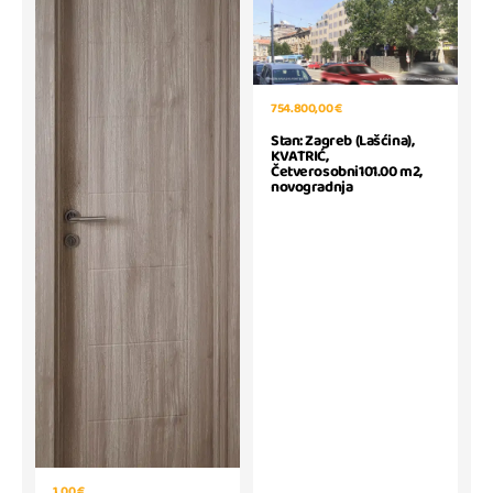
754.800,00 €
Stan: Zagreb (Lašćina),
KVATRIĆ,
Četverosobni101.00 m2,
novogradnja
1,00 €