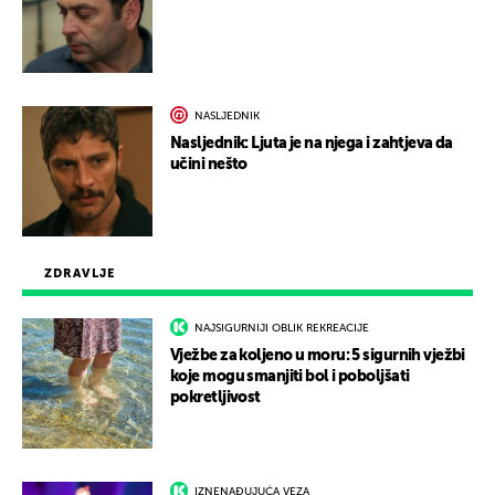
NASLJEDNIK
Nasljednik: Ljuta je na njega i zahtjeva da
učini nešto
ZDRAVLJE
NAJSIGURNIJI OBLIK REKREACIJE
Vježbe za koljeno u moru: 5 sigurnih vježbi
koje mogu smanjiti bol i poboljšati
pokretljivost
IZNENAĐUJUĆA VEZA