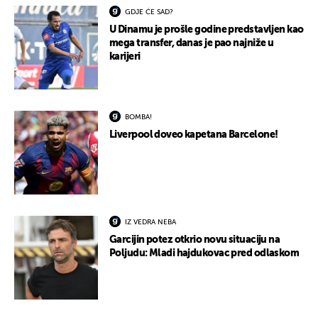
GDJE ĆE SAD?
U Dinamu je prošle godine predstavljen kao
mega transfer, danas je pao najniže u
karijeri
BOMBA!
Liverpool doveo kapetana Barcelone!
IZ VEDRA NEBA
Garcijin potez otkrio novu situaciju na
Poljudu: Mladi hajdukovac pred odlaskom