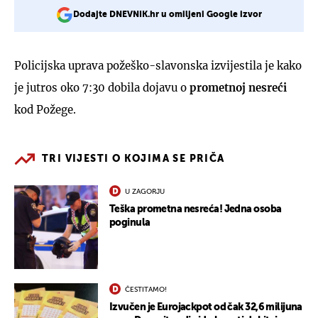
Dodajte DNEVNIK.hr u omiljeni Google izvor
Policijska uprava požeško-slavonska izvijestila je kako
je jutros oko 7:30 dobila dojavu o
prometnoj nesreći
kod Požege.
TRI VIJESTI O KOJIMA SE PRIČA
U ZAGORJU
Teška prometna nesreća! Jedna osoba
poginula
ČESTITAMO!
Izvučen je Eurojackpot od čak 32,6 milijuna