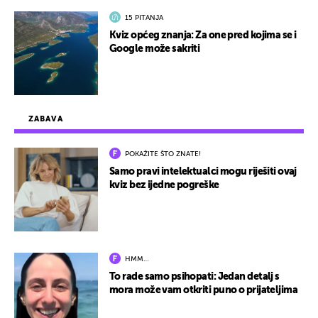
15 PITANJA
Kviz općeg znanja: Za one pred kojima se i
Google može sakriti
ZABAVA
POKAŽITE ŠTO ZNATE!
Samo pravi intelektualci mogu riješiti ovaj
kviz bez ijedne pogreške
HMM…
To rade samo psihopati: Jedan detalj s
mora može vam otkriti puno o prijateljima