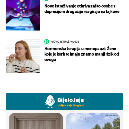
Novo istraživanje otkriva zašto osobe s
depresijom drugačije reagiraju na lajkove
NOVO ISTRAŽIVANJE
Hormonska terapija u menopauzi: Žene
koje je koriste imaju znatno manji rizik od
ovoga