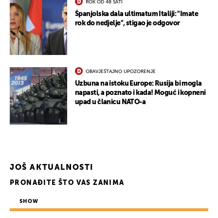
ROK OD 48 SATI
Španjolska dala ultimatum Italiji: "Imate
rok do nedjelje", stigao je odgovor
OBAVJEŠTAJNO UPOZORENJE
Uzbuna na istoku Europe: Rusija bi mogla
napasti, a poznato i kada! Moguć i kopneni
upad u članicu NATO-a
JOŠ AKTUALNOSTI
PRONAĐITE ŠTO VAS ZANIMA
SHOW