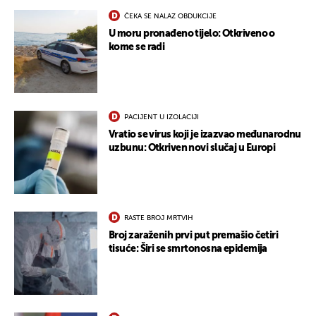
ČEKA SE NALAZ OBDUKCIJE
U moru pronađeno tijelo: Otkriveno o
kome se radi
PACIJENT U IZOLACIJI
Vratio se virus koji je izazvao međunarodnu
uzbunu: Otkriven novi slučaj u Europi
RASTE BROJ MRTVIH
Broj zaraženih prvi put premašio četiri
tisuće: Širi se smrtonosna epidemija