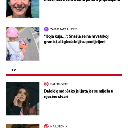
ZAMJERATE LI JOJ?
"Koja kuja…": Snašla se na hrvatskoj
granici, ali gledatelji su podijeljeni
TV
DALEKI GRAD
Daleki grad: Jako je ljuta jer se miješa u
njezine stvari
NASLJEDNIK