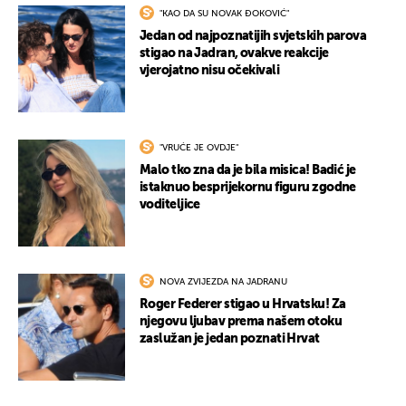
"KAO DA SU NOVAK ĐOKOVIĆ"
Jedan od najpoznatijih svjetskih parova
stigao na Jadran, ovakve reakcije
vjerojatno nisu očekivali
"VRUĆE JE OVDJE"
Malo tko zna da je bila misica! Badić je
istaknuo besprijekornu figuru zgodne
voditeljice
NOVA ZVIJEZDA NA JADRANU
Roger Federer stigao u Hrvatsku! Za
njegovu ljubav prema našem otoku
zaslužan je jedan poznati Hrvat