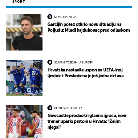
SPORT
IZ VEDRA NEBA
UKLJUČITE NOTIFIKACIJE
Garcijin potez otkrio novu situaciju na
Poljudu: Mladi hajdukovac pred odlaskom
SJAJAN TJEDAN U EUROPI
Hrvatska nastavila uspon na UEFA-inoj
ljestvici: Preskočena je još jedna država
PONOVNI SUSRET?
Newcastle prodao tri glavna igrača, novi
trener uperio prstom u Hrvata: "Želim
njega!"