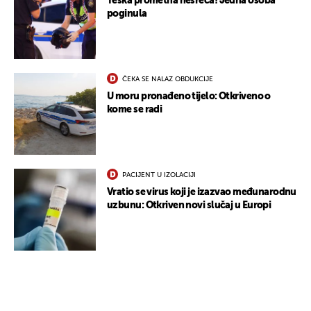
Teška prometna nesreća! Jedna osoba
poginula
ČEKA SE NALAZ OBDUKCIJE
U moru pronađeno tijelo: Otkriveno o
kome se radi
PACIJENT U IZOLACIJI
Vratio se virus koji je izazvao međunarodnu
uzbunu: Otkriven novi slučaj u Europi