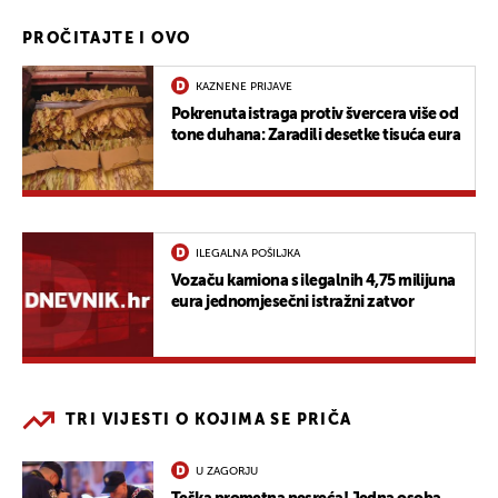
PROČITAJTE I OVO
KAZNENE PRIJAVE
Pokrenuta istraga protiv švercera više od
tone duhana: Zaradili desetke tisuća eura
ILEGALNA POŠILJKA
Vozaču kamiona s ilegalnih 4,75 milijuna
eura jednomjesečni istražni zatvor
TRI VIJESTI O KOJIMA SE PRIČA
U ZAGORJU