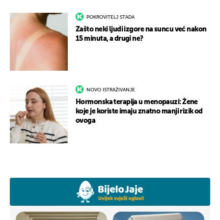
POKROVITELJ STADA
Zašto neki ljudi izgore na suncu već nakon
15 minuta, a drugi ne?
NOVO ISTRAŽIVANJE
Hormonska terapija u menopauzi: Žene
koje je koriste imaju znatno manji rizik od
ovoga