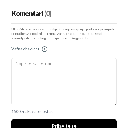
Komentari
(0)
Uključite se u raspravu – podijelite svoje mišljenje, postavite pitanja ili
ponudite svoj pogled na temu. Vaš komentar može potaknuti
zanimljiv dijalog i obogatiti zajednicu našeg portala.
Važna obavijest
!
1500 znakova preostalo
Prijavite se