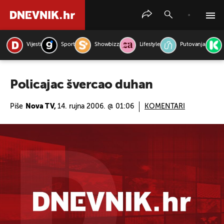
Vijesti
Sport
Showbizz
Lifestyle
Putovanja
PRETRAŽITE VIJESTI
Policajac švercao duhan
Piše
Nova TV,
14. rujna 2006. @ 01:06
KOMENTARI