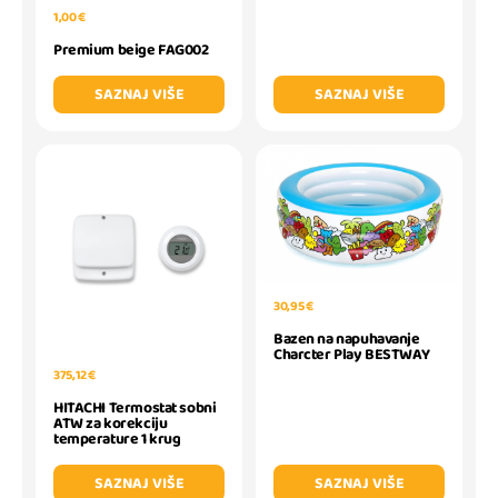
1,00 €
Premium beige FAG002
SAZNAJ VIŠE
SAZNAJ VIŠE
30,95 €
Bazen na napuhavanje
Charcter Play BESTWAY
375,12 €
HITACHI Termostat sobni
ATW za korekciju
temperature 1 krug
SAZNAJ VIŠE
SAZNAJ VIŠE