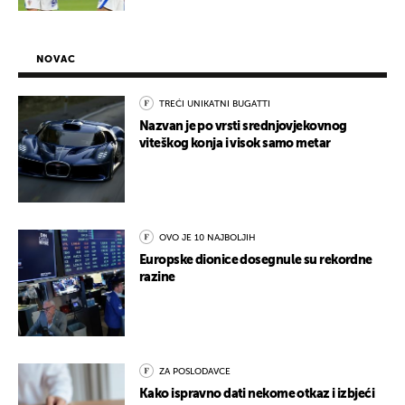
NOVAC
TREĆI UNIKATNI BUGATTI
Nazvan je po vrsti srednjovjekovnog
viteškog konja i visok samo metar
OVO JE 10 NAJBOLJIH
Europske dionice dosegnule su rekordne
razine
ZA POSLODAVCE
Kako ispravno dati nekome otkaz i izbjeći