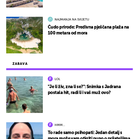
NAJMANJA NA SVIJETU
Čudo prirode: Predivna pješčana plaža na
100 metara od mora
ZABAVA
LOL
"Je li živ, zna li se?": Snimka s Jadrana
postala hit, radi li i vaš muž ovo?
HMM…
To rade samo psihopati: Jedan detalj s
mora može vam otkriti puno o prijateljima