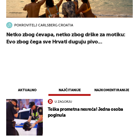
POKROVITELJ CARLSBERG CROATIA
Netko zbog ćevapa, netko zbog drške za motiku:
Evo zbog čega sve Hrvati duguju pivo...
AKTUALNO
NAJČITANIJE
NAJKOMENTIRANIJE
U ZAGORJU
Teška prometna nesreća! Jedna osoba
poginula