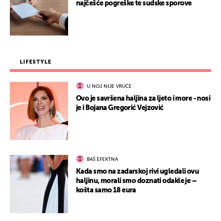
najčešće pogreške te sudske sporove
LIFESTYLE
U NOJ NIJE VRUĆE
Ovo je savršena haljina za ljeto i more - nosi
je i Bojana Gregorić Vejzović
BAŠ EFEKTNA
Kada smo na zadarskoj rivi ugledali ovu
haljinu, morali smo doznati odakle je –
košta samo 18 eura