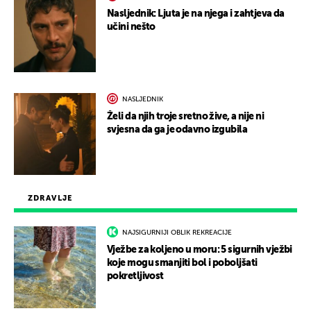
Nasljednik: Ljuta je na njega i zahtjeva da
učini nešto
NASLJEDNIK
Želi da njih troje sretno žive, a nije ni
svjesna da ga je odavno izgubila
ZDRAVLJE
NAJSIGURNIJI OBLIK REKREACIJE
Vježbe za koljeno u moru: 5 sigurnih vježbi
koje mogu smanjiti bol i poboljšati
pokretljivost