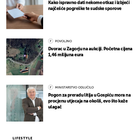
Kako ispravno dati nekome otkaz i izbjeći
najčešće pogreške te sudske sporove
POVOLJNO
Dvorac u Zagorju na aukciji. Početna cijena
1,46 milijuna eura
MINISTARSTVO ODLUČILO
Pogon za preradu litija u Gospiću mora na
procjenu utjecaja na okoliš, evo što kaže
ulagač
LIFESTYLE