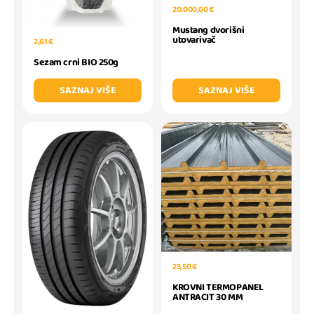
20.000,00 €
Mustang dvorišni
utovarivač
2,61 €
Sezam crni BIO 250g
SAZNAJ VIŠE
SAZNAJ VIŠE
23,50 €
KROVNI TERMOPANEL
ANTRACIT 30 MM