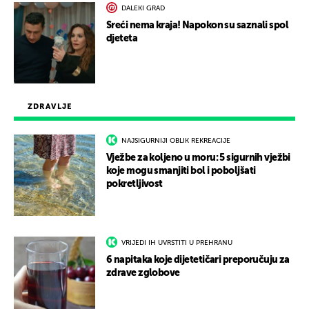
DALEKI GRAD
Sreći nema kraja! Napokon su saznali spol
djeteta
ZDRAVLJE
NAJSIGURNIJI OBLIK REKREACIJE
Vježbe za koljeno u moru: 5 sigurnih vježbi
koje mogu smanjiti bol i poboljšati
pokretljivost
VRIJEDI IH UVRSTITI U PREHRANU
6 napitaka koje dijetetičari preporučuju za
zdrave zglobove