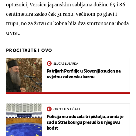
optužnici, Veršiću japanskim sabljama dužine 65 i 86
centimetara zadao čak 31 ranu, većinom po glavi i
trupu, no za žrtvu su kobna bila dva smrtonosna uboda
u vrat.
PROČITAJTE I OVO
SLUČAJ LUBARDA
Patrijarh Porfirije u Sloveniji osuđen na
uvjetnu zatvorsku kaznu
OBRAT U SLUČAJU
Policija mu oduzela tri pištolja, a onda je
sud u Strasbourgu presudio u njegovu
korist