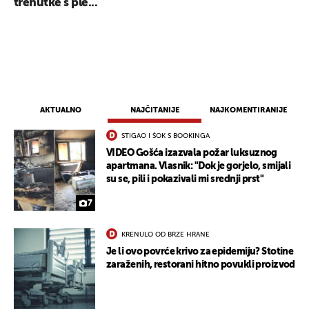
trenutke s ple...
AKTUALNO
NAJČITANIJE
NAJKOMENTIRANIJE
STIGAO I ŠOK S BOOKINGA
VIDEO Gošća izazvala požar luksuznog
apartmana. Vlasnik: "Dok je gorjelo, smijali
su se, pili i pokazivali mi srednji prst"
7
KRENULO OD BRZE HRANE
Je li ovo povrće krivo za epidemiju? Stotine
zaraženih, restorani hitno povukli proizvod