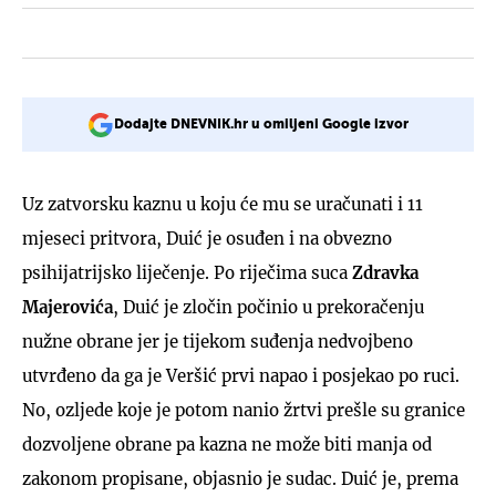
Dodajte DNEVNIK.hr u omiljeni Google izvor
Uz zatvorsku kaznu u koju će mu se uračunati i 11
mjeseci pritvora, Duić je osuđen i na obvezno
psihijatrijsko liječenje. Po riječima suca
Zdravka
Majerovića
, Duić je zločin počinio u prekoračenju
nužne obrane jer je tijekom suđenja nedvojbeno
utvrđeno da ga je Veršić prvi napao i posjekao po ruci.
No, ozljede koje je potom nanio žrtvi prešle su granice
dozvoljene obrane pa kazna ne može biti manja od
zakonom propisane, objasnio je sudac. Duić je, prema