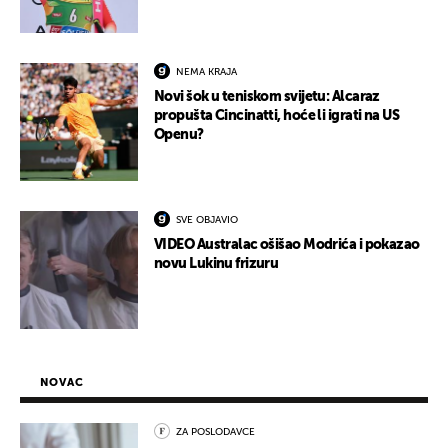
NEMA KRAJA
Novi šok u teniskom svijetu: Alcaraz
propušta Cincinatti, hoće li igrati na US
Openu?
SVE OBJAVIO
VIDEO Australac ošišao Modrića i pokazao
novu Lukinu frizuru
NOVAC
ZA POSLODAVCE