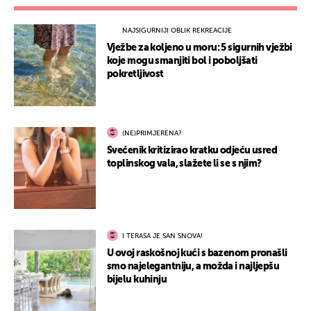
NAJSIGURNIJI OBLIK REKREACIJE
Vježbe za koljeno u moru: 5 sigurnih vježbi
koje mogu smanjiti bol i poboljšati
pokretljivost
(NE)PRIMJERENA?
Svećenik kritizirao kratku odjeću usred
toplinskog vala, slažete li se s njim?
I TERASA JE SAN SNOVA!
U ovoj raskošnoj kući s bazenom pronašli
smo najelegantniju, a možda i najljepšu
bijelu kuhinju