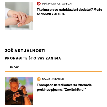
IMAŠ PRAVO, OSTVARI GA!
Tko ima pravo na inkluzivni dodatak? Može
se dobiti i 720 eura
JOŠ AKTUALNOSTI
PRONAĐITE ŠTO VAS ZANIMA
SHOW
DRAMA U ŠIBENIKU
Thompson usred koncerta iznenada
prekinuo pjesmu: "Zovite hitnu!"