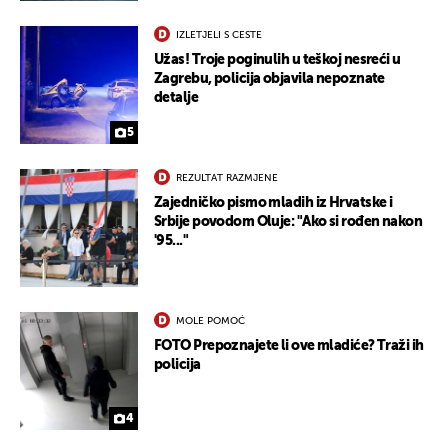
IZLETJELI S CESTE
Užas! Troje poginulih u teškoj nesreći u
Zagrebu, policija objavila nepoznate
detalje
5
REZULTAT RAZMJENE
Zajedničko pismo mladih iz Hrvatske i
Srbije povodom Oluje: "Ako si rođen nakon
'95..."
MOLE POMOĆ
FOTO Prepoznajete li ove mladiće? Traži ih
UKLJUČITE NOTIFIKACIJE
policija
4