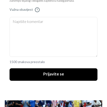
zanimljiv dijalog i obogatiti zajednicu našeg portala.
Važna obavijest
!
1500 znakova preostalo
Prijavite se