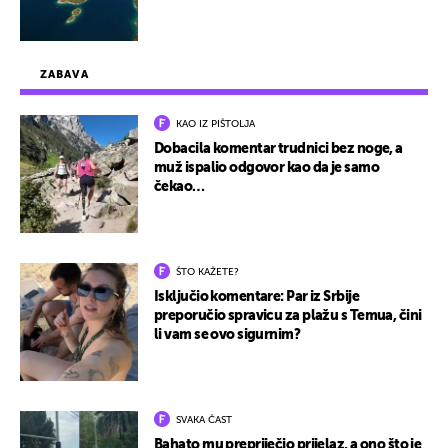
ZABAVA
KAO IZ PIŠTOLJA
Dobacila komentar trudnici bez noge, a
muž ispalio odgovor kao da je samo
čekao…
ŠTO KAŽETE?
Isključio komentare: Par iz Srbije
preporučio spravicu za plažu s Temua, čini
li vam se ovo sigurnim?
SVAKA ČAST
Bahato mu prepriječio prijelaz, a ono što je