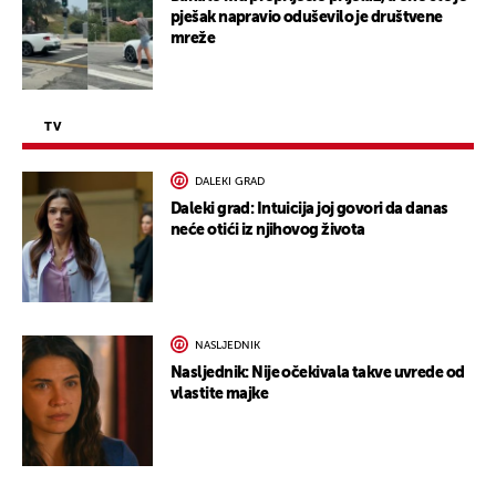
pješak napravio oduševilo je društvene
mreže
TV
DALEKI GRAD
Daleki grad: Intuicija joj govori da danas
neće otići iz njihovog života
NASLJEDNIK
Nasljednik: Nije očekivala takve uvrede od
vlastite majke