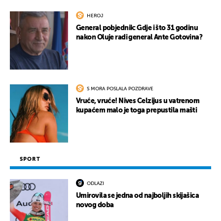
HEROJ
General pobjednik: Gdje i što 31 godinu
nakon Oluje radi general Ante Gotovina?
S MORA POSLALA POZDRAVE
Vruće, vruće! Nives Celzijus u vatrenom
kupaćem malo je toga prepustila mašti
SPORT
ODLAZI
Umirovila se jedna od najboljih skijašica
novog doba