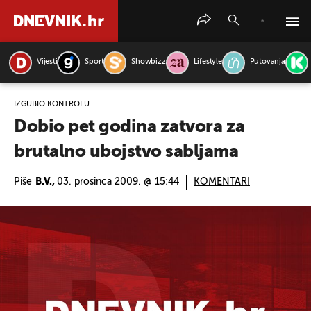
Vijesti
Sport
Showbizz
Lifestyle
Putovanja
PRETRAŽITE VIJESTI
IZGUBIO KONTROLU
Dobio pet godina zatvora za
brutalno ubojstvo sabljama
Piše
B.V.,
03. prosinca 2009. @ 15:44
KOMENTARI