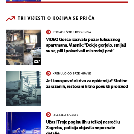
TRI VIJESTI O KOJIMA SE PRIČA
STIGAO I ŠOK S BOOKINGA
VIDEO Gošća izazvala požar luksuznog
apartmana. Vlasnik: "Dok je gorjelo, smijali
su se, pili i pokazivali mi srednji prst"
7
KRENULO OD BRZE HRANE
Je li ovo povrće krivo za epidemiju? Stotine
zaraženih, restorani hitno povukli proizvod
IZLETJELI S CESTE
Užas! Troje poginulih u teškoj nesreći u
Zagrebu, policija objavila nepoznate
detalje