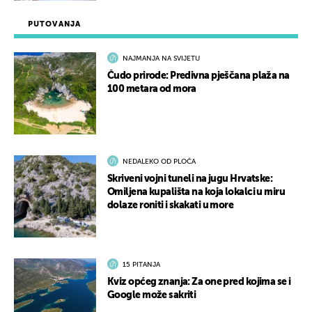
PUTOVANJA
NAJMANJA NA SVIJETU
Čudo prirode: Predivna pješčana plaža na
100 metara od mora
NEDALEKO OD PLOČA
Skriveni vojni tuneli na jugu Hrvatske:
Omiljena kupališta na koja lokalci u miru
dolaze roniti i skakati u more
15 PITANJA
Kviz općeg znanja: Za one pred kojima se i
Google može sakriti