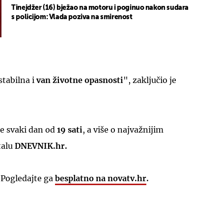
Tinejdžer (16) bježao na motoru i poginuo nakon sudara
s policijom: Vlada poziva na smirenost
tabilna i
van životne opasnosti
", zaključio je
UKLJUČITE NOTIFIKACIJE
e svaki dan od
19 sati
, a više o najvažnijim
talu
DNEVNIK.hr.
 Pogledajte ga
besplatno na novatv.hr
.