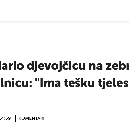
E VIJESTI
rio djevojčicu na zeb
lnicu: "Ima tešku tjele
 14:59
KOMENTARI