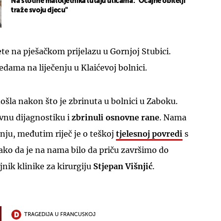
Na stotine maloljetnika lutaju ulicama: "Očajne obitelji
traže svoju djecu"
ete na pješačkom prijelazu u Gornjoj Stubici.
jedama na liječenju u Klaićevoj bolnici.
došla nakon što je zbrinuta u bolnici u Zaboku.
vnu dijagnostiku i
zbrinuli osnovne rane
. Nama
anju, međutim riječ je o teškoj
tjelesnoj povredi
s
ko da je na nama bilo da priču završimo do
jnik klinike za kirurgiju
Stjepan Višnjić
.
TRAGEDIJA U FRANCUSKOJ