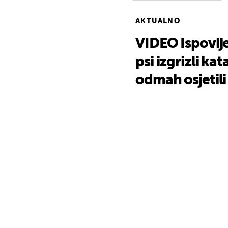
AKTUALNO
VIDEO Ispovij
psi izgrizli ka
odmah osjetili 