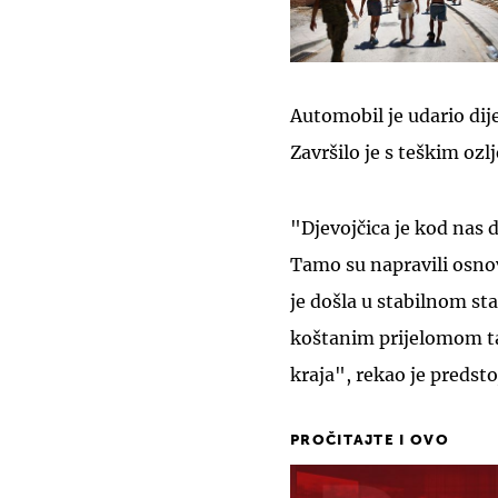
Automobil je udario dij
Završilo je s teškim ozl
"Djevojčica je kod nas 
Tamo su napravili osno
je došla u stabilnom st
koštanim prijelomom ta
kraja", rekao je predsto
PROČITAJTE I OVO