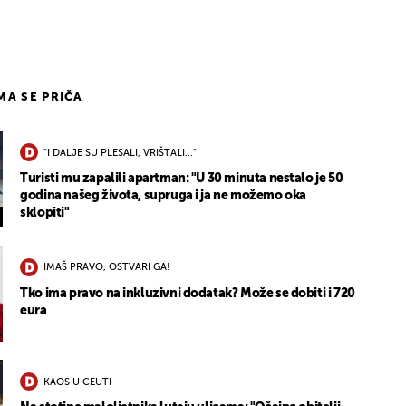
2
IMA SE PRIČA
"I DALJE SU PLESALI, VRIŠTALI..."
Turisti mu zapalili apartman: "U 30 minuta nestalo je 50
godina našeg života, supruga i ja ne možemo oka
sklopiti"
IMAŠ PRAVO, OSTVARI GA!
Tko ima pravo na inkluzivni dodatak? Može se dobiti i 720
eura
KAOS U CEUTI