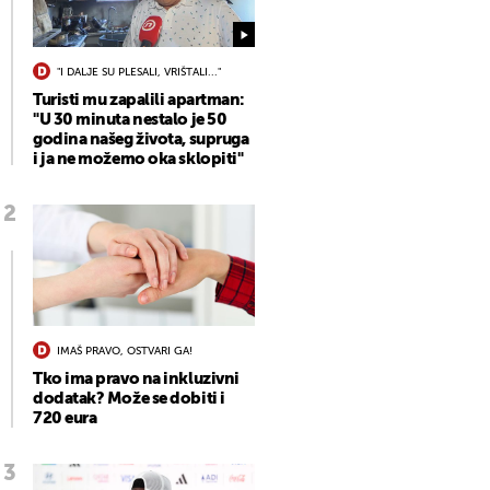
"I DALJE SU PLESALI, VRIŠTALI..."
Turisti mu zapalili apartman:
"U 30 minuta nestalo je 50
godina našeg života, supruga
i ja ne možemo oka sklopiti"
IMAŠ PRAVO, OSTVARI GA!
Tko ima pravo na inkluzivni
dodatak? Može se dobiti i
720 eura