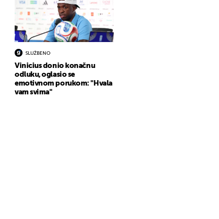
SLUŽBENO
Vinicius donio konačnu
odluku, oglasio se
emotivnom porukom: "Hvala
vam svima"