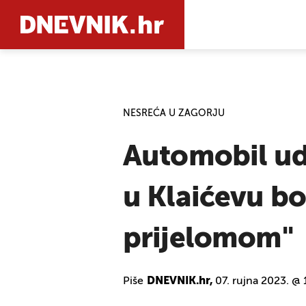
PRETRAŽIT
NESREĆA U ZAGORJU
Automobil uda
u Klaićevu bo
prijelomom"
Piše
DNEVNIK.hr,
07. rujna 2023. @