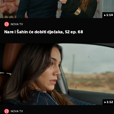
1:14
NOVA TV
Nare i Šahin će dobiti dječaka, S2 ep. 68
1:12
NOVA TV