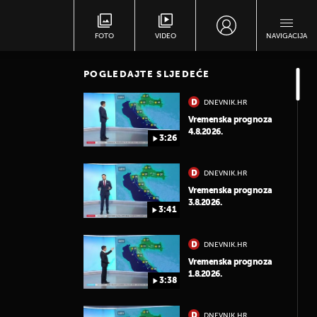
FOTO
VIDEO
NAVIGACIJA
POGLEDAJTE SLJEDEĆE
DNEVNIK.HR
Vremenska prognoza
4.8.2026.
3:26
DNEVNIK.HR
Vremenska prognoza
3.8.2026.
3:41
DNEVNIK.HR
Vremenska prognoza
1.8.2026.
3:38
DNEVNIK.HR