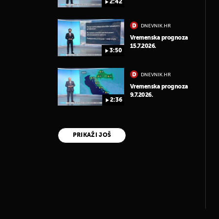
2:42
DNEVNIK.HR
Vremenska prognoza
15.7.2026.
3:50
DNEVNIK.HR
Vremenska prognoza
9.7.2026.
2:36
PRIKAŽI JOŠ