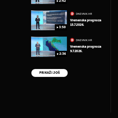
2:42
DNEVNIK.HR
Vremenska prognoza
15.7.2026.
3:50
DNEVNIK.HR
Vremenska prognoza
9.7.2026.
2:36
PRIKAŽI JOŠ