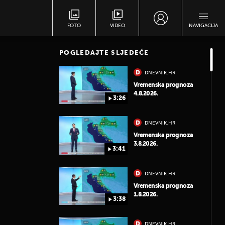
FOTO
VIDEO
NAVIGACIJA
POGLEDAJTE SLJEDEĆE
DNEVNIK.HR
Vremenska prognoza
4.8.2026.
3:26
DNEVNIK.HR
Vremenska prognoza
3.8.2026.
3:41
DNEVNIK.HR
Vremenska prognoza
1.8.2026.
3:38
DNEVNIK.HR