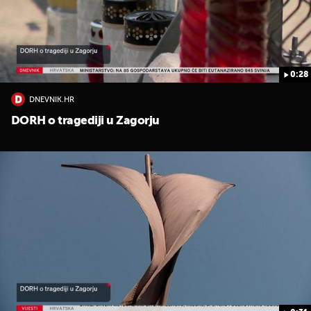
0:28
DNEVNIK.HR
DORH o tragediji u Zagorju