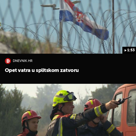
1:53
DNEVNIK.HR
Opet vatra u splitskom zatvoru