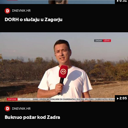
0:31
DNEVNIK.HR
DORH o slučaju u Zagorju
2:05
DNEVNIK.HR
Buknuo požar kod Zadra