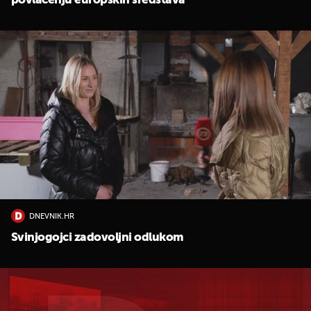
povlačenju europskih sredstava
DNEVNIK.HR
Svinjogojci zadovoljni odlukom