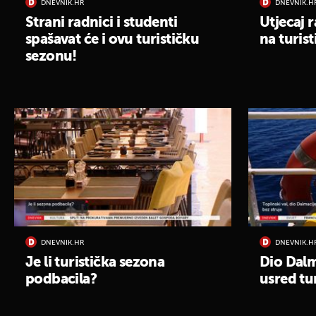
DNEVNIK.HR
DNEVNIK.H
Strani radnici i studenti
Utjecaj 
spašavat će i ovu turističku
na turis
sezonu!
DNEVNIK.HR
DNEVNIK.H
Je li turistička sezona
Dio Dalm
podbacila?
usred tu