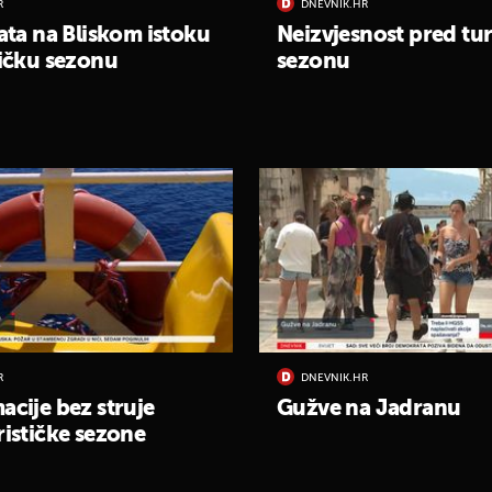
R
DNEVNIK.HR
rata na Bliskom istoku
Neizvjesnost pred tur
tičku sezonu
sezonu
R
DNEVNIK.HR
acije bez struje
Gužve na Jadranu
UKLJUČITE NOTIFIKACIJE
rističke sezone