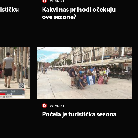
DNEVNIK.HR
ističku
Kakvi nas prihodi očekuju
ove sezone?
DNEVNIK.HR
Počela je turistička sezona